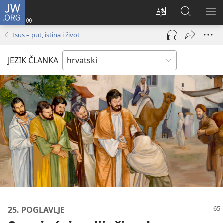
JW.ORG
Prijava
(otvara
Promijeni
JW.ORG
PO
se
jezik
|
IZ
Isus – put, istina i život
novi
Pretraga
prozor)
JEZIK ČLANKA
25. POGLAVLJE