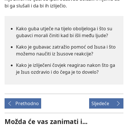
bi ga slušali i da bi ih izliječio.
Kako guba utječe na tijelo oboljeloga i što su
gubavci morali činiti kad bi išli među ljude?
Kako je gubavac zatražio pomoć od Isusa i što
možemo naučiti iz Isusove reakcije?
Kako je izliječeni čovjek reagirao nakon što ga
je Isus ozdravio i do čega je to dovelo?
Prethodno
Sljedeće
Možda će vas zanimati i...