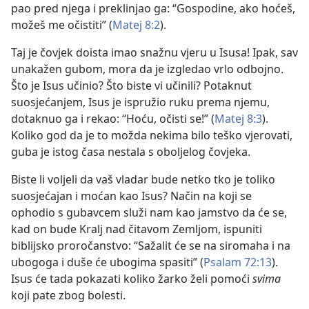
pao pred njega i preklinjao ga: “Gospodine, ako hoćeš,
možeš me očistiti” (
Matej 8:2
).
Taj je čovjek doista imao snažnu vjeru u Isusa! Ipak, sav
unakažen gubom, mora da je izgledao vrlo odbojno.
Što je Isus učinio? Što biste vi učinili? Potaknut
suosjećanjem, Isus je ispružio ruku prema njemu,
dotaknuo ga i rekao: “Hoću, očisti se!” (
Matej 8:3
).
Koliko god da je to možda nekima bilo teško vjerovati,
guba je istog časa nestala s oboljelog čovjeka.
Biste li voljeli da vaš vladar bude netko tko je toliko
suosjećajan i moćan kao Isus? Način na koji se
ophodio s gubavcem služi nam kao jamstvo da će se,
kad on bude Kralj nad čitavom Zemljom, ispuniti
biblijsko proročanstvo: “Sažalit će se na siromaha i na
ubogoga i duše će ubogima spasiti” (
Psalam 72:13
).
Isus će tada pokazati koliko žarko želi pomoći
svima
koji pate zbog bolesti.