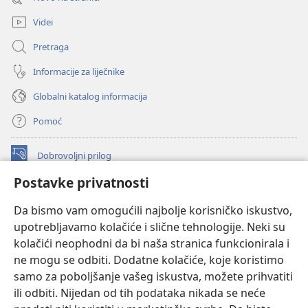
novi
prozor)
Videi
Pretraga
Informacije za liječnike
Globalni katalog informacija
Pomoć
Dobrovoljni prilog
(otvara
se
Postavke privatnosti
novi
INTERNETSKA BIBLIOTEKA Watchtower
(otvara
prozor)
Da bismo vam omogućili najbolje korisničko iskustvo,
se
®
JW Hub
upotrebljavamo kolačiće i slične tehnologije. Neki su
novi
(otvara
prozor)
kolačići neophodni da bi naša stranica funkcionirala i
se
®
JW Library
novi
ne mogu se odbiti. Dodatne kolačiće, koje koristimo
prozor)
samo za poboljšanje vašeg iskustva, možete prihvatiti
Watchtower Library
ili odbiti. Nijedan od tih podataka nikada se neće