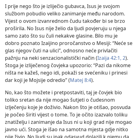
I prije nego što je izliječio gubavca, Isus je svojom
službom pobudio veliko zanimanje među narodom.
Vijest o ovom izvanrednom čudu također bi se brzo
proširila. No Isus nije želio da ljudi povjeruju u njega
samo zato što su čuli nekakve glasine. Bilo mu je
dobro poznato Izaijino proročanstvo o Mesiji: “Neće se
glas njegov čuti na ulici”, odnosno neće privlačiti
pažnju na neki senzacionalistički način (
Izaija 42:1, 2
).
Stoga je izliječenog čovjeka upozorio: “Pazi da nikome
ništa ne kažeš, nego idi, pokaži se svećeniku i prinesi
dar koji je Mojsije odredio” (
Matej 8:4
).
No, kao što možete i pretpostaviti, taj je čovjek bio
toliko sretan da nije mogao šutjeti o čudesnom
izlječenju koje je doživio. Nakon što je otišao, posvuda
je počeo širiti vijest o tome. To je očito izazvalo toliku
znatiželju i zanimanje da Isus ni u koji grad nije mogao
javno ući. Stoga je išao na samotna mjesta gdje nitko
nije živio. No ljudi su ipak odasvud dolazili k njemu da