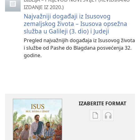
IZDANJE IZ 2020.)
Najvažniji događaji iz Isusovog
zemaljskog života – Isusova opsežna
služba u Galileji (3. dio) i Judeji
Pregled najvažnijih događaja iz Isusovog života
i službe od Pashe do Blagdana posvećenja 32.
godine.
IZABERITE FORMAT
Postavke
Postavke
preuzimanja
preuzimanja
naših
zvučnih