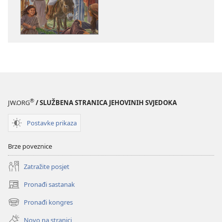
izdanja
sadržaja
Isus
Isus
–
–
put,
put,
istina
istina
i
i
život
život
®
JW.ORG
/ SLUŽBENA STRANICA JEHOVINIH SVJEDOKA
Postavke prikaza
Brze poveznice
Zatražite posjet
Pronađi sastanak
(otvara
se
Pronađi kongres
(otvara
novi
se
prozor)
Novo na stranici