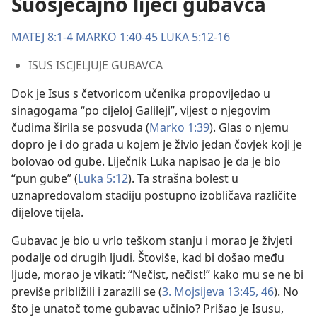
Suosjećajno liječi gubavca
MATEJ 8:1-4
MARKO 1:40-45
LUKA 5:12-16
ISUS ISCJELJUJE GUBAVCA
Dok je Isus s četvoricom učenika propovijedao u
sinagogama “po cijeloj Galileji”, vijest o njegovim
čudima širila se posvuda (
Marko 1:39
). Glas o njemu
dopro je i do grada u kojem je živio jedan čovjek koji je
bolovao od gube. Liječnik Luka napisao je da je bio
“pun gube” (
Luka 5:12
). Ta strašna bolest u
uznapredovalom stadiju postupno izobličava različite
dijelove tijela.
Gubavac je bio u vrlo teškom stanju i morao je živjeti
podalje od drugih ljudi. Štoviše, kad bi došao među
ljude, morao je vikati: “Nečist, nečist!” kako mu se ne bi
previše približili i zarazili se (
3. Mojsijeva 13:45, 46
). No
što je unatoč tome gubavac učinio? Prišao je Isusu,