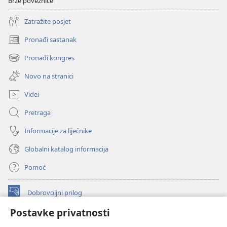
Brze poveznice
Zatražite posjet
Pronađi sastanak
(otvara
se
Pronađi kongres
(otvara
novi
se
prozor)
Novo na stranici
novi
prozor)
Videi
Pretraga
Informacije za liječnike
Globalni katalog informacija
Pomoć
Dobrovoljni prilog
(otvara
se
Postavke privatnosti
novi
INTERNETSKA BIBLIOTEKA Watchtower
(otvara
prozor)