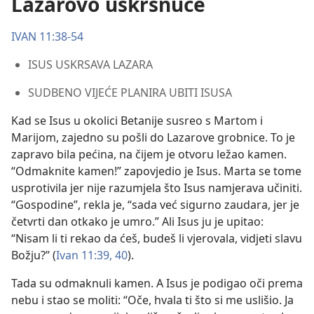
Lazarovo uskrsnuće
IVAN 11:38-54
ISUS USKRSAVA LAZARA
SUDBENO VIJEĆE PLANIRA UBITI ISUSA
Kad se Isus u okolici Betanije susreo s Martom i
Marijom, zajedno su pošli do Lazarove grobnice. To je
zapravo bila pećina, na čijem je otvoru ležao kamen.
“Odmaknite kamen!” zapovjedio je Isus. Marta se tome
usprotivila jer nije razumjela što Isus namjerava učiniti.
“Gospodine”, rekla je, “sada već sigurno zaudara, jer je
četvrti dan otkako je umro.” Ali Isus ju je upitao:
“Nisam li ti rekao da ćeš, budeš li vjerovala, vidjeti slavu
Božju?” (
Ivan 11:39, 40
).
Tada su odmaknuli kamen. A Isus je podigao oči prema
nebu i stao se moliti: “Oče, hvala ti što si me uslišio. Ja