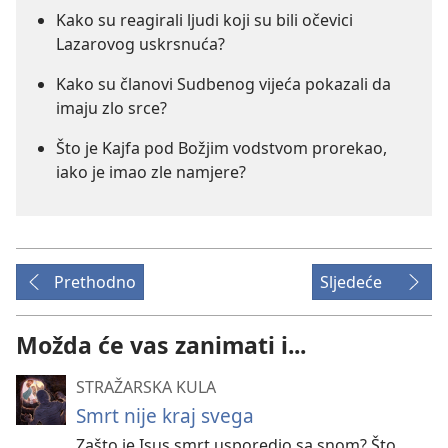
Kako su reagirali ljudi koji su bili očevici
Lazarovog uskrsnuća?
Kako su članovi Sudbenog vijeća pokazali da
imaju zlo srce?
Što je Kajfa pod Božjim vodstvom prorekao,
iako je imao zle namjere?
Prethodno
Sljedeće
Možda će vas zanimati i...
STRAŽARSKA KULA
Smrt nije kraj svega
Zašto je Isus smrt usporedio sa snom? Što