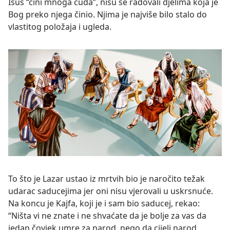
Isus “čini mnoga čuda”, nisu se radovali djelima koja je
Bog preko njega činio. Njima je najviše bilo stalo do
vlastitog položaja i ugleda.
To što je Lazar ustao iz mrtvih bio je naročito težak
udarac saducejima jer oni nisu vjerovali u uskrsnuće.
Na koncu je Kajfa, koji je i sam bio saducej, rekao:
“Ništa vi ne znate i ne shvaćate da je bolje za vas da
jedan čovjek umre za narod, nego da cijeli narod