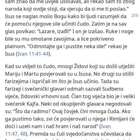
sam znao da me uvijek uslišavaš, ali rekao sam to zbog
naroda koji ovdje stoji, da vjeruju da si me ti poslao.”
Isus se naglas molio Bogu kako bi ljudi
razumjeli da
će pomoću njegove sile učiniti čudo. Zatim je na sav
glas povikao: “Lazare, izađi!” I on je izašao. Ruke i noge
bile su mu omotane zavojima, a lice pokriveno
platnom. “Odmotajte ga i pustite neka ide!” rekao je
Isus (
Ivan 11:41-44
).
Kad su vidjeli to čudo, mnogi Židovi koji su došli utješiti
Mariju i Martu povjerovali su u Isusa. No drugi su otišli
farizejima i ispričali im što je Isus učinio. Tada su
farizeji i svećenički glavari odmah sazvali Sudbeno
vijeće, židovski vrhovni sud. Član tog vijeća bio je i veliki
svećenik Kajfa. Neki od okupljenih glavara negodovali
su: “Što da radimo? Ovaj čovjek čini mnoga čuda. Ako
ga pustimo tako, svi će povjerovati u njega i Rimljani će
doći i uzeti nam i naš hram i naš narod” (
Ivan
11:47, 48
). Premda su čuli svjedočanstva očevidaca da