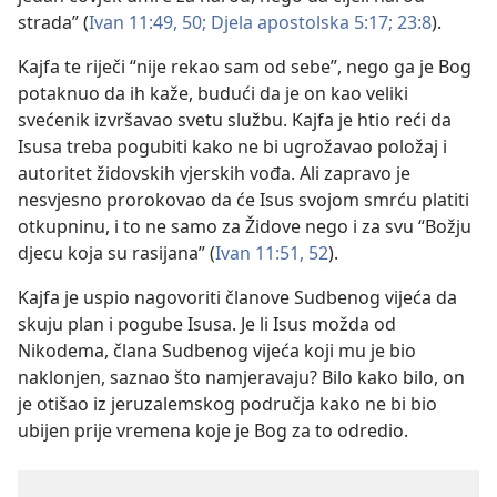
strada” (
Ivan 11:49, 50;
Djela apostolska 5:17;
23:8
).
Kajfa te riječi “nije rekao sam od sebe”, nego ga je Bog
potaknuo da ih kaže, budući da je on kao veliki
svećenik izvršavao svetu službu. Kajfa je htio reći da
Isusa treba pogubiti kako ne bi ugrožavao položaj i
autoritet židovskih vjerskih vođa. Ali zapravo je
nesvjesno prorokovao da će Isus svojom smrću platiti
otkupninu, i to ne samo za Židove nego i za svu “Božju
djecu koja su rasijana” (
Ivan 11:51, 52
).
Kajfa je uspio nagovoriti članove Sudbenog vijeća da
skuju plan i pogube Isusa. Je li Isus možda od
Nikodema, člana Sudbenog vijeća koji mu je bio
naklonjen, saznao što namjeravaju? Bilo kako bilo, on
je otišao iz jeruzalemskog područja kako ne bi bio
ubijen prije vremena koje je Bog za to odredio.