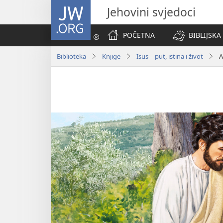
JW.ORG
Jehovini svjedoci
POČETNA
BIBLIJSKA
Biblioteka
Knjige
Isus – put, istina i život
A