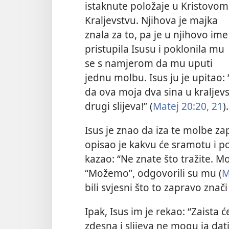
istaknute položaje u Kristovom
Kraljevstvu. Njihova je majka
znala za to, pa je u njihovo ime
pristupila Isusu i poklonila mu
se s namjerom da mu uputi
jednu molbu. Isus ju je upitao: 
da ova moja dva sina u kraljev
drugi slijeva!” (
Matej 20:20, 21
).
Isus je znao da iza te molbe zap
opisao je kakvu će sramotu i po
kazao: “Ne znate što tražite. Mož
“Možemo”, odgovorili su mu (
M
bili svjesni što to zapravo znači 
Ipak, Isus im je rekao: “Zaista ć
zdesna i slijeva ne mogu ja da