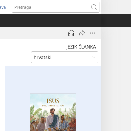
java
tvara
Pretraga
vi
ozor)
JEZIK ČLANKA