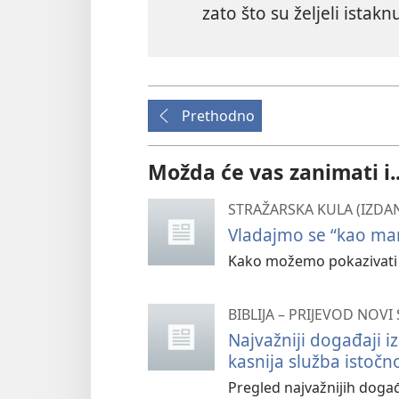
zato što su željeli istakn
Prethodno
Možda će vas zanimati i..
STRAŽARSKA KULA (IZDA
Vladajmo se “kao man
Kako možemo pokazivati
BIBLIJA – PRIJEVOD NOVI 
Najvažniji događaji i
kasnija služba istoč
Pregled najvažnijih događ