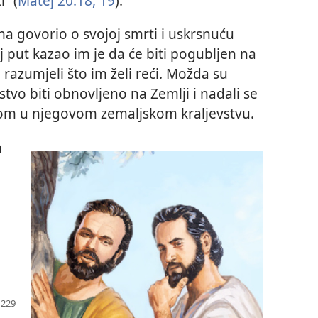
” (
Matej 20:18, 19
).
ima govorio o svojoj smrti i uskrsnuću
j put kazao im je da će biti pogubljen na
u razumjeli što im želi reći. Možda su
vstvo biti obnovljeno na Zemlji i nadali se
istom u njegovom zemaljskom kraljevstvu.
a
e
i