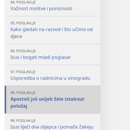
94. POGLAVLJE
Važnost molitve i poniznosti
95. POGLAVLJE
Kako gledati na razvod i što učimo od
djece
96. POGLAVLJE
Isus i bogati mladi poglavar
97. POGLAVLJE
Usporedba o radnicima u vinogradu
98. POGLAVLJE
Apostoli još uvijek žele istaknut
položaj
99. POGLAVLJE
Isus liječi dva slijepca i pomaže Zakeju