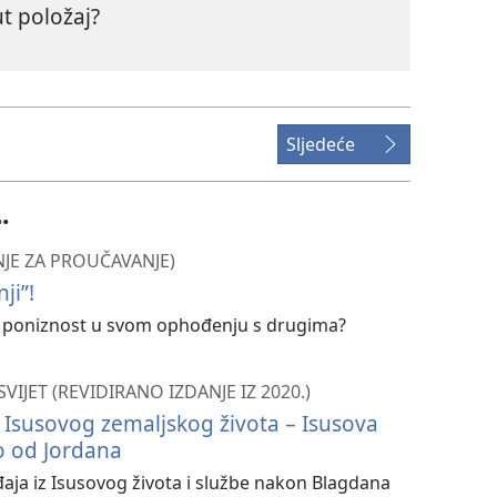
ut položaj?
Sljedeće
.
NJE ZA PROUČAVANJE)
ji”!
 poniznost u svom ophođenju s drugima?
SVIJET (REVIDIRANO IZDANJE IZ 2020.)
z Isusovog zemaljskog života – Isusova
no od Jordana
aja iz Isusovog života i službe nakon Blagdana