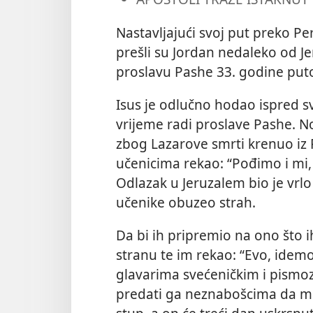
Nastavljajući svoj put preko Pe
prešli su Jordan nedaleko od Je
proslavu Pashe 33. godine puto
Isus je odlučno hodao ispred sv
vrijeme radi proslave Pashe. No 
zbog Lazarove smrti krenuo iz 
učenicima rekao: “Pođimo i mi,
Odlazak u Jeruzalem bio je vrlo 
učenike obuzeo strah.
Da bi ih pripremio na ono što i
stranu te im rekao: “Evo, idemo
glavarima svećeničkim i pismoz
predati ga neznabošcima da mu s