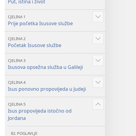
Put, istina i život
i
i
život
život
CJELINA 1
Prikaži
Prije početka Isusove službe
više
CJELINA 2
Prikaži
Početak Isusove službe
više
CJELINA 3
Prikaži
Isusova opsežna služba u Galileji
više
CJELINA 4
Prikaži
Isus ponovno propovijeda u Judeji
više
CJELINA 5
Prikaži
Isus propovijeda istočno od
više
Jordana
82. POGLAVLJE