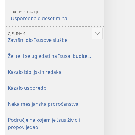
100. POGLAVLJE
Usporedba o deset mina
CJELINA 6
Prikaži
Završni dio Isusove službe
više
Želite li se ugledati na Isusa, budite...
Kazalo biblijskih redaka
Kazalo usporedbi
Neka mesijanska proročanstva
Područje na kojem je Isus živio i
propovijedao