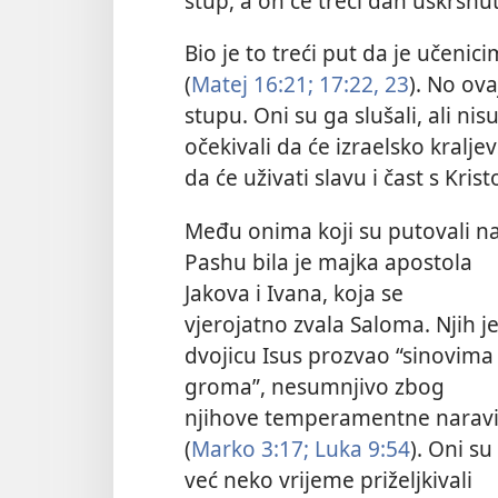
stup, a on će treći dan uskrsnuti
Bio je to treći put da je učenic
(
Matej 16:21;
17:22, 23
). No ova
stupu. Oni su ga slušali, ali nis
očekivali da će izraelsko kralje
da će uživati slavu i čast s Kr
Među onima koji su putovali n
Pashu bila je majka apostola
Jakova i Ivana, koja se
vjerojatno zvala Saloma. Njih j
dvojicu Isus prozvao “sinovima
groma”, nesumnjivo zbog
njihove temperamentne narav
(
Marko 3:17;
Luka 9:54
). Oni su
već neko vrijeme priželjkivali