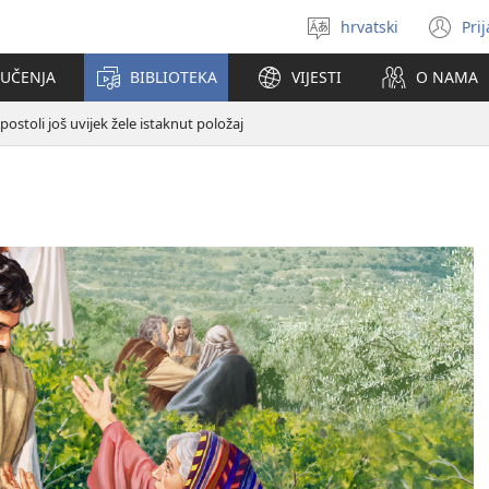
hrvatski
Pri
Izaberi
(o
jezik
se
 UČENJA
BIBLIOTEKA
VIJESTI
O NAMA
no
pr
postoli još uvijek žele istaknut položaj