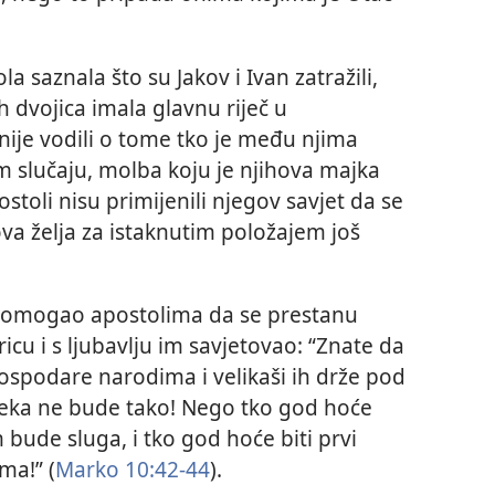
a saznala što su Jakov i Ivan zatražili,
ih dvojica imala glavnu riječ u
nije vodili o tome tko je među njima
m slučaju, molba koju je njihova majka
stoli nisu primijenili njegov savjet da se
ova želja za istaknutim položajem još
i pomogao apostolima da se prestanu
ricu i s ljubavlju im savjetovao: “Znate da
ospodare narodima i velikaši ih drže pod
eka ne bude tako! Nego tko god hoće
bude sluga, i tko god hoće biti prvi
ma!” (
Marko 10:42-44
).