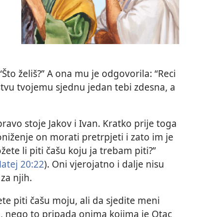
“Što želiš?” A ona mu je odgovorila: “Reci
stvu tvojemu sjednu jedan tebi zdesna, a
ravo stoje Jakov i Ivan. Kratko prije toga
niženje on morati pretrpjeti i zato im je
ete li piti čašu koju ja trebam piti?”
atej 20:22
). Oni vjerojatno i dalje nisu
za njih.
ete piti čašu moju, ali da sjedite meni
ti, nego to pripada onima kojima je Otac