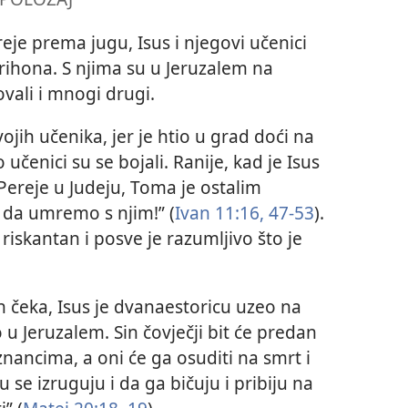
reje prema jugu, Isus i njegovi učenici
rihona. S njima su u Jeruzalem na
vali i mnogi drugi.
ojih učenika, jer je htio u grad doći na
učenici su se bojali. Ranije, kad je Isus
Pereje u Judeju, Toma je ostalim
 da umremo s njim!” (
Ivan 11:16,
47-53
).
riskantan i posve je razumljivo što je
h čeka, Isus je dvanaestoricu uzeo na
 u Jeruzalem. Sin čovječji bit će predan
nancima, a oni će ga osuditi na smrt i
e izruguju i da ga bičuju i pribiju na