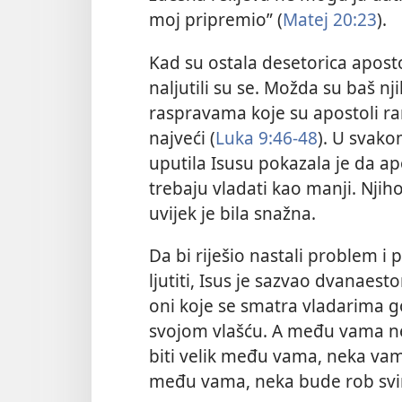
moj pripremio” (
Matej 20:23
).
Kad su ostala desetorica apostol
naljutili su se. Možda su baš nj
raspravama koje su apostoli ra
najveći (
Luka 9:46-48
). U svako
uputila Isusu pokazala je da apo
trebaju vladati kao manji. Njih
uvijek je bila snažna.
Da bi riješio nastali problem 
ljutiti, Isus je sazvao dvanaesto
oni koje se smatra vladarima g
svojom vlašću. A među vama n
biti velik među vama, neka vam 
među vama, neka bude rob svi