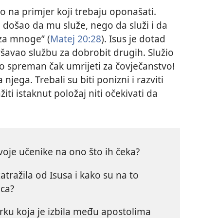
 na primjer koji trebaju oponašati.
je došao da mu služe, nego da služi i da
za mnoge” (
Matej 20:28
). Isus je dotad
ršavao službu za dobrobit drugih. Služio
io spreman čak umrijeti za čovječanstvo!
 njega. Trebali su biti ponizni i razviti
iti istaknut položaj niti očekivati da
voje učenike na ono što ih čeka?
atražila od Isusa i kako su na to
ica?
pirku koja je izbila među apostolima