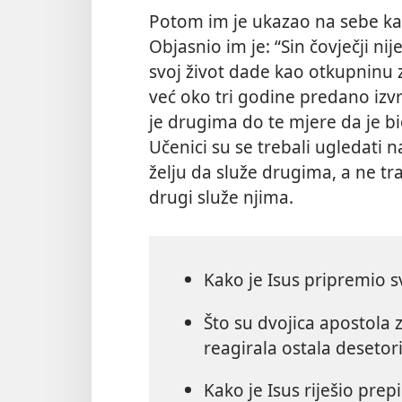
Potom im je ukazao na sebe kao
Objasnio im je: “Sin čovječji ni
svoj život dade kao otkupninu 
već oko tri godine predano izv
je drugima do te mjere da je b
Učenici su se trebali ugledati na
želju da služe drugima, a ne traž
drugi služe njima.
Kako je Isus pripremio s
Što su dvojica apostola z
reagirala ostala desetor
Kako je Isus riješio pre