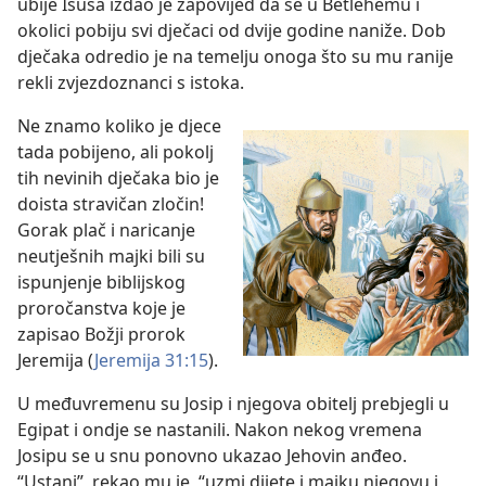
ubije Isusa izdao je zapovijed da se u Betlehemu i
okolici pobiju svi dječaci od dvije godine naniže. Dob
dječaka odredio je na temelju onoga što su mu ranije
rekli zvjezdoznanci s istoka.
Ne znamo koliko je djece
tada pobijeno, ali pokolj
tih nevinih dječaka bio je
doista stravičan zločin!
Gorak plač i naricanje
neutješnih majki bili su
ispunjenje biblijskog
proročanstva koje je
zapisao Božji prorok
Jeremija (
Jeremija 31:15
).
U međuvremenu su Josip i njegova obitelj prebjegli u
Egipat i ondje se nastanili. Nakon nekog vremena
Josipu se u snu ponovno ukazao Jehovin anđeo.
“Ustani”, rekao mu je, “uzmi dijete i majku njegovu i