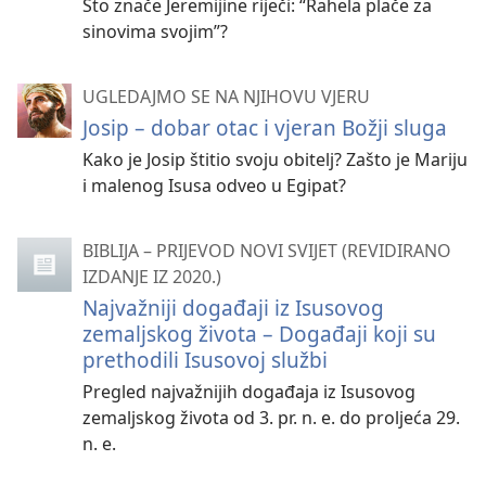
Što znače Jeremijine riječi: “Rahela plače za
sinovima svojim”?
UGLEDAJMO SE NA NJIHOVU VJERU
Josip – dobar otac i vjeran Božji sluga
Kako je Josip štitio svoju obitelj? Zašto je Mariju
i malenog Isusa odveo u Egipat?
BIBLIJA – PRIJEVOD NOVI SVIJET (REVIDIRANO
IZDANJE IZ 2020.)
Najvažniji događaji iz Isusovog
zemaljskog života – Događaji koji su
prethodili Isusovoj službi
Pregled najvažnijih događaja iz Isusovog
zemaljskog života od 3. pr. n. e. do proljeća 29.
n. e.