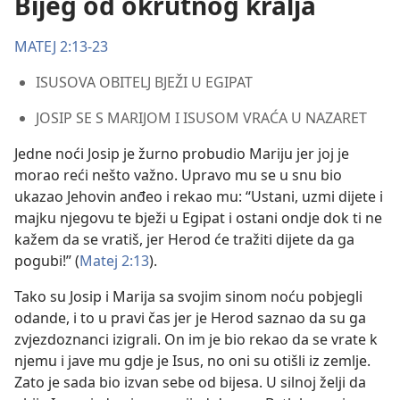
Bijeg od okrutnog kralja
MATEJ 2:13-23
ISUSOVA OBITELJ BJEŽI U EGIPAT
JOSIP SE S MARIJOM I ISUSOM VRAĆA U NAZARET
Jedne noći Josip je žurno probudio Mariju jer joj je
morao reći nešto važno. Upravo mu se u snu bio
ukazao Jehovin anđeo i rekao mu: “Ustani, uzmi dijete i
majku njegovu te bježi u Egipat i ostani ondje dok ti ne
kažem da se vratiš, jer Herod će tražiti dijete da ga
pogubi!” (
Matej 2:13
).
Tako su Josip i Marija sa svojim sinom noću pobjegli
odande, i to u pravi čas jer je Herod saznao da su ga
zvjezdoznanci izigrali. On im je bio rekao da se vrate k
njemu i jave mu gdje je Isus, no oni su otišli iz zemlje.
Zato je sada bio izvan sebe od bijesa. U silnoj želji da