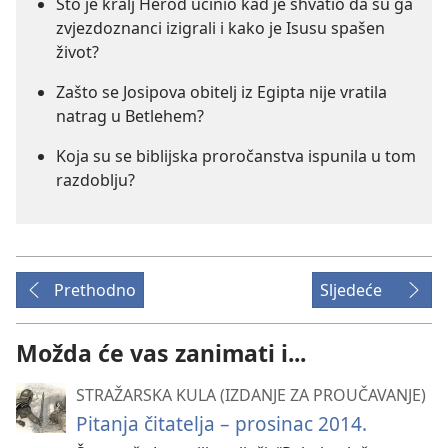
Što je kralj Herod učinio kad je shvatio da su ga
zvjezdoznanci izigrali i kako je Isusu spašen
život?
Zašto se Josipova obitelj iz Egipta nije vratila
natrag u Betlehem?
Koja su se biblijska proročanstva ispunila u tom
razdoblju?
Prethodno
Sljedeće
Možda će vas zanimati i...
STRAŽARSKA KULA (IZDANJE ZA PROUČAVANJE)
Pitanja čitatelja – prosinac 2014.