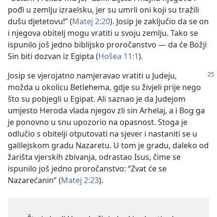
pođi u zemlju izraelsku, jer su umrli oni koji su tražili
dušu djetetovu!” (
Matej 2:20
). Josip je zaključio da se on
i njegova obitelj mogu vratiti u svoju zemlju. Tako se
ispunilo još jedno biblijsko proročanstvo — da će Božji
Sin biti dozvan iz Egipta (
Hošea 11:1
).
Josip se vjerojatno namjeravao vratiti u Judeju,
možda u okolicu Betlehema, gdje su živjeli prije nego
što su pobjegli u Egipat. Ali saznao je da Judejom
umjesto Heroda vlada njegov zli sin Arhelaj, a i Bog ga
je ponovno u snu upozorio na opasnost. Stoga je
odlučio s obitelji otputovati na sjever i nastaniti se u
galilejskom gradu Nazaretu. U tom je gradu, daleko od
žarišta vjerskih zbivanja, odrastao Isus, čime se
ispunilo još jedno proročanstvo: “Zvat će se
Nazarećanin” (
Matej 2:23
).