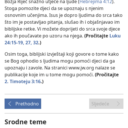
Božja Riječ snažno utječe na ljude (
Hebrejima 4:12
).
Stoga pomozite djeci da se upoznaju s njenim
osnovnim učenjima. Isus je dopro ljudima do srca tako
što im je postavljao pitanja, slušao ih i objašnjavao im
biblijske retke. Vi možete doprijeti do srca svoje djece
ako ih poučavate po uzoru na njega.
(Pročitajte
Luku
24:15-19,
27,
32
.)
Osim toga, biblijski izvještaji koji govore o tome kako
se Bog ophodio s ljudima mogu pomoći djeci da ga
upoznaju i zavole. Na stranici www.jw.org nalaze se
publikacije koje im u tome mogu pomoći.
(Pročitajte
2. Timoteju 3:16
.)
Prethodno
Sljedeće
Srodne teme