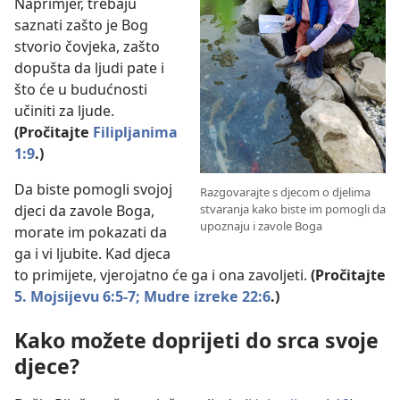
Naprimjer, trebaju
saznati zašto je Bog
stvorio čovjeka, zašto
dopušta da ljudi pate i
što će u budućnosti
učiniti za ljude.
(Pročitajte
Filipljanima
1:9
.)
Da biste pomogli svojoj
Razgovarajte s djecom o djelima
stvaranja kako biste im pomogli da
djeci da zavole Boga,
upoznaju i zavole Boga
morate im pokazati da
ga i vi ljubite. Kad djeca
to primijete, vjerojatno će ga i ona zavoljeti.
(Pročitajte
5. Mojsijevu 6:5-7;
Mudre izreke 22:6
.)
Kako možete doprijeti do srca svoje
djece?