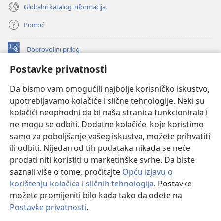
Globalni katalog informacija
Pomoć
Dobrovoljni prilog
(otvara
se
Postavke privatnosti
novi
INTERNETSKA BIBLIOTEKA Watchtower
(otvara
prozor)
Da bismo vam omogućili najbolje korisničko iskustvo,
se
®
JW Hub
upotrebljavamo kolačiće i slične tehnologije. Neki su
novi
(otvara
prozor)
kolačići neophodni da bi naša stranica funkcionirala i
se
®
JW Library
novi
ne mogu se odbiti. Dodatne kolačiće, koje koristimo
prozor)
samo za poboljšanje vašeg iskustva, možete prihvatiti
Watchtower Library
ili odbiti. Nijedan od tih podataka nikada se neće
prodati niti koristiti u marketinške svrhe. Da biste
saznali više o tome, pročitajte
Opću izjavu o
korištenju kolačića i sličnih tehnologija
. Postavke
Copyright
© 2026 Watch Tower Bible and Tract Society of Pennsylvania.
možete promijeniti bilo kada tako da odete na
UVJETI KORIŠTENJA
|
IZJAVA O PRIVATNOSTI
|
POSTAVKE
Postavke privatnosti
.
Pr
PRIVATNOSTI