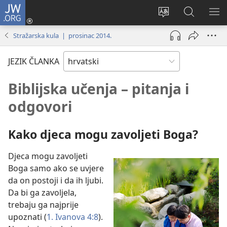
JW.ORG
Prijava
(otvara
Promijeni
JW.ORG
PO
se
jezik
|
IZ
Stražarska kula | prosinac 2014.
novi
Pretraga
prozor)
JEZIK ČLANKA
Biblijska učenja – pitanja i
odgovori
Kako djeca mogu zavoljeti Boga?
Djeca mogu zavoljeti
Boga samo ako se uvjere
da on postoji i da ih ljubi.
Da bi ga zavoljela,
trebaju ga najprije
upoznati (
1. Ivanova 4:8
).