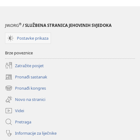
možete
možete
zbližiti
zbližiti
s
s
®
JW.ORG
/ SLUŽBENA STRANICA JEHOVINIH SVJEDOKA
Bogom
Bogom
Postavke prikaza
Brze poveznice
Zatražite posjet
Pronađi sastanak
(otvara
se
Pronađi kongres
(otvara
novi
se
prozor)
Novo na stranici
novi
prozor)
Videi
Pretraga
Informacije za liječnike