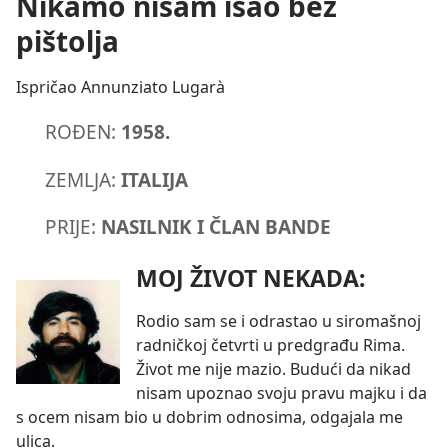
Nikamo nisam išao bez
pištolja
Ispričao Annunziato Lugarà
ROĐEN:
1958.
ZEMLJA:
ITALIJA
PRIJE:
NASILNIK I ČLAN BANDE
MOJ ŽIVOT NEKADA:
Rodio sam se i odrastao u siromašnoj
radničkoj četvrti u predgrađu Rima.
Život me nije mazio. Budući da nikad
nisam upoznao svoju pravu majku i da
s ocem nisam bio u dobrim odnosima, odgajala me
ulica.