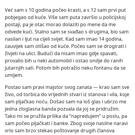
Već sam s 10 godina počeo krasti, a s 12 sam prvi put
pobjegao od kuće. Više sam puta završio u policijskoj
postaji, pa je otac morao dolaziti po mene da me
odvede kući. Stalno sam se svađao s drugima, bio sam
nasilan i ljut na cijeli svijet. Kad sam imao 14 godina,
zauvijek sam otišao od kuće. Počeo sam se drogirati i
živjeti na ulici. Budući da nisam imao gdje spavati,
provalio bih u neki automobil i ostao ondje do ranih
jutarnjih sati. Potom bih potražio neku fontanu da se
umijem.
Postao sam pravi majstor svog zanata — krao sam sve
živo, od torbica do vrijednih stvari iz stanova i vila, koje
sam pljačkao noću. Došao sam na loš glas i ubrzo me
jedna zloglasna banda pozvala da joj se pridružim.
Tako mi se pružila prilika da “napredujem” u poslu, pa
sam počeo pljačkati i banke. Zbog svoje nasilne naravi
vrlo sam brzo stekao poštovanje drugih članova