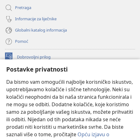
Pretraga
Informacije za liječnike
Globalni katalog informacija
Pomoć
Dobrovoljni prilog
(otvara
se
Postavke privatnosti
novi
INTERNETSKA BIBLIOTEKA Watchtower
(otvara
prozor)
Da bismo vam omogućili najbolje korisničko iskustvo,
se
®
JW Hub
upotrebljavamo kolačiće i slične tehnologije. Neki su
novi
(otvara
prozor)
kolačići neophodni da bi naša stranica funkcionirala i
se
®
JW Library
novi
ne mogu se odbiti. Dodatne kolačiće, koje koristimo
prozor)
samo za poboljšanje vašeg iskustva, možete prihvatiti
Watchtower Library
ili odbiti. Nijedan od tih podataka nikada se neće
prodati niti koristiti u marketinške svrhe. Da biste
saznali više o tome, pročitajte
Opću izjavu o