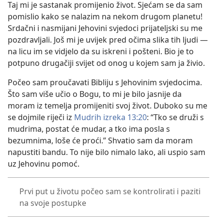
Taj mi je sastanak promijenio život. Sjećam se da sam
pomislio kako se nalazim na nekom drugom planetu!
Srdačni i nasmijani Jehovini svjedoci prijateljski su me
pozdravljali. Još mi je uvijek pred očima slika tih ljudi —
na licu im se vidjelo da su iskreni i pošteni. Bio je to
potpuno drugačiji svijet od onog u kojem sam ja živio.
Počeo sam proučavati Bibliju s Jehovinim svjedocima.
Što sam više učio o Bogu, to mi je bilo jasnije da
moram iz temelja promijeniti svoj život. Duboko su me
se dojmile riječi iz
Mudrih izreka 13:20
: “Tko se druži s
mudrima, postat će mudar, a tko ima posla s
bezumnima, loše će proći.” Shvatio sam da moram
napustiti bandu. To nije bilo nimalo lako, ali uspio sam
uz Jehovinu pomoć.
Prvi put u životu počeo sam se kontrolirati i paziti
na svoje postupke