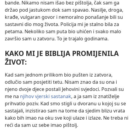
bande. Nikamo nisam išao bez pištolja, čak sam ga
držao pod jastukom dok sam spavao. Nasilje, droga,
krađe, vulgaran govor i nemoralno ponašanje bili su
sastavni dio mog života. Policija mi je stalno bila za
petama. Nekoliko sam puta bio uhićen i svako malo
završio sam u zatvoru. To je trajalo godinama.
KAKO MI JE BIBLIJA PROMIJENILA
ŽIVOT:
Kad sam jednom prilikom bio pušten iz zatvora,
odlučio sam posjetiti tetu. Nisam znao da su ona i
njeno dvoje djece postali Jehovini svjedoci. Pozvali su
me na
njihov vjerski sastanak
, a ja sam iz znatiželje
prihvatio poziv. Kad smo stigli u dvoranu u kojoj su se
sastajali, inzistirao sam na tome da sjedim
blizu vrata
kako bih imao na oku sve koji ulaze i izlaze. Ne treba ni
reći da sam uz sebe imao pištolj.