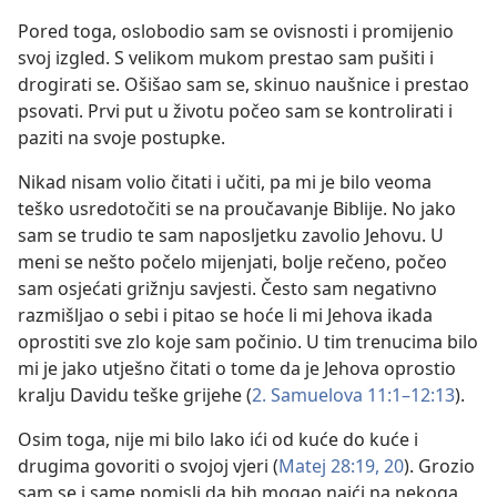
Pored toga, oslobodio sam se ovisnosti i promijenio
svoj izgled. S velikom mukom prestao sam pušiti i
drogirati se. Ošišao sam se, skinuo naušnice i prestao
psovati. Prvi put u životu počeo sam se kontrolirati i
paziti na svoje postupke.
Nikad nisam volio čitati i učiti, pa mi je bilo veoma
teško usredotočiti se na proučavanje Biblije. No jako
sam se trudio te sam naposljetku zavolio Jehovu. U
meni se nešto počelo mijenjati, bolje rečeno, počeo
sam osjećati grižnju savjesti. Često sam negativno
razmišljao o sebi i pitao se hoće li mi Jehova ikada
oprostiti sve zlo koje sam počinio. U tim trenucima bilo
mi je jako utješno čitati o tome da je Jehova oprostio
kralju Davidu teške grijehe (
2. Samuelova 11:1–12:13
).
Osim toga, nije mi bilo lako ići od kuće do kuće i
drugima govoriti o svojoj vjeri (
Matej 28:19, 20
). Grozio
sam se i same pomisli da bih mogao naići na nekoga