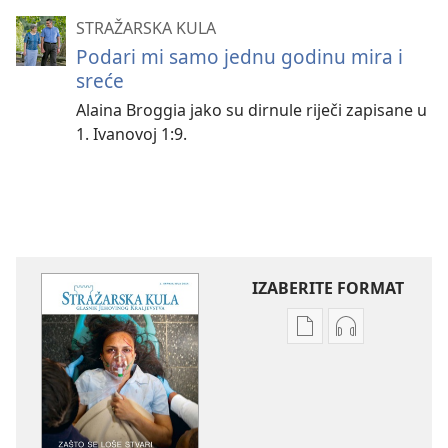
STRAŽARSKA KULA
Podari mi samo jednu godinu mira i
sreće
Alaina Broggia jako su dirnule riječi zapisane u
1. Ivanovoj 1:9.
IZABERITE FORMAT
Postavke
Postavke
preuzimanja
preuzimanja
naših
zvučnih
izdanja
sadržaja
STRAŽARSKA
STRAŽARSKA