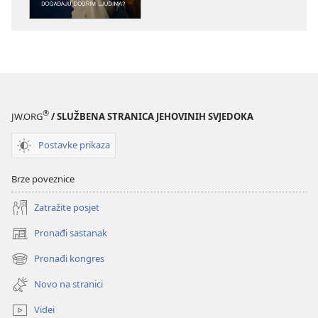
KULA
KULA
Zašto
Zašto
se
se
loše
loše
stvari
stvari
događaju
događaju
dobrim
dobrim
®
JW.ORG
/ SLUŽBENA STRANICA JEHOVINIH SVJEDOKA
ljudima?
ljudima?
Postavke prikaza
Brze poveznice
Zatražite posjet
Pronađi sastanak
(otvara
se
Pronađi kongres
(otvara
novi
se
prozor)
Novo na stranici
novi
prozor)
Videi