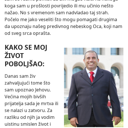
koga sam u prošlosti povrijedio ili mu učinio nešto
nažao. No s vremenom sam nadvladao taj strah.
Počelo me jako veseliti što mogu pomagati drugima
da upoznaju našeg predivnog nebeskog Oca, koji nam
od sveg srca oprašta.
KAKO SE MOJ
ŽIVOT
POBOLJŠAO:
Danas sam živ
zahvaljujući tome što
sam upoznao Jehovu.
Većina mojih bivših
prijatelja sada je mrtva ili
se nalazi u zatvoru. Za
razliku od njih ja vodim
uistinu smislen život i