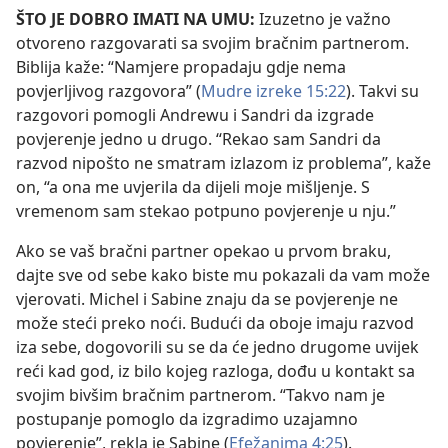
ŠTO JE DOBRO IMATI NA UMU:
Izuzetno je važno
otvoreno razgovarati sa svojim bračnim partnerom.
Biblija kaže: “Namjere propadaju gdje nema
povjerljivog razgovora” (
Mudre izreke 15:22
). Takvi su
razgovori pomogli Andrewu i Sandri da izgrade
povjerenje jedno u drugo. “Rekao sam Sandri da
razvod nipošto ne smatram izlazom iz problema”, kaže
on, “a ona me uvjerila da dijeli moje mišljenje. S
vremenom sam stekao potpuno povjerenje u nju.”
Ako se vaš bračni partner opekao u prvom braku,
dajte sve od sebe kako biste mu pokazali da vam može
vjerovati. Michel i Sabine znaju da se povjerenje ne
može steći preko noći. Budući da oboje imaju razvod
iza sebe, dogovorili su se da će jedno drugome uvijek
reći kad god, iz bilo kojeg razloga, dođu u kontakt sa
svojim bivšim bračnim partnerom. “Takvo nam je
postupanje pomoglo da izgradimo uzajamno
povjerenje”, rekla je Sabine (
Efežanima 4:25
).