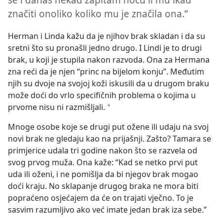
značiti onoliko koliko mu je značila ona.”
Herman i Linda kažu da je njihov brak skladan i da su
sretni što su pronašli jedno drugo. I Lindi je to drugi
brak, u koji je stupila nakon razvoda. Ona za Hermana
zna reći da je njen “princ na bijelom konju”. Međutim
njih su dvoje na svojoj koži iskusili da u drugom braku
može doći do vrlo specifičnih problema o kojima u
prvome nisu ni razmišljali.
*
Mnoge osobe koje se drugi put ožene ili udaju na svoj
novi brak ne gledaju kao na prijašnji. Zašto? Tamara se
primjerice udala tri godine nakon što se razvela od
svog prvog muža. Ona kaže: “Kad se netko prvi put
uda ili oženi, i ne pomišlja da bi njegov brak mogao
doći kraju. No sklapanje drugog braka ne mora biti
popraćeno osjećajem da će on trajati vječno. To je
sasvim razumljivo ako već imate jedan brak iza sebe.”