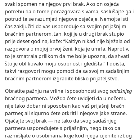
svaki spomen na njegov prvi brak. Ako on osjeća
potrebu da o tome porazgovara s vama, saslušajte ga i
potrudite se razumjeti njegove osjećaje. Nemojte isti
čas zaključiti da vas uspoređuje sa svojim prijašnjim
bračnim partnerom. Ian, koji je u drugi brak stupio
prije deset godina, kaže: “Kaitlyn nikad nije bježala od
razgovora o mojoj prvoj ženi, koja je umrla. Naprotiv,
to je smatrala prilikom da me bolje upozna, da shvati
što je oblikovalo moju osobnost i gledišta.” I doista,
takvi razgovori mogu pomoći da sa svojim sadašnjim
bračnim partnerom izgradite blisko prijateljstvo.
Obratite pažnju na vrline i sposobnosti svog
sadašnjeg
bračnog partnera. Možda ćete uvidjeti da u nečemu
nije tako dobar ni sposoban kao vaš prijašnji bračni
partner, ali sigurno ćete otkriti i njegove jake strane.
Ojačajte svoj brak — ne tako da svog sadašnjeg
partnera uspoređujete s prijašnjim, nego tako da
razmišljate o osobinama koje kod njega cijenite i zbog