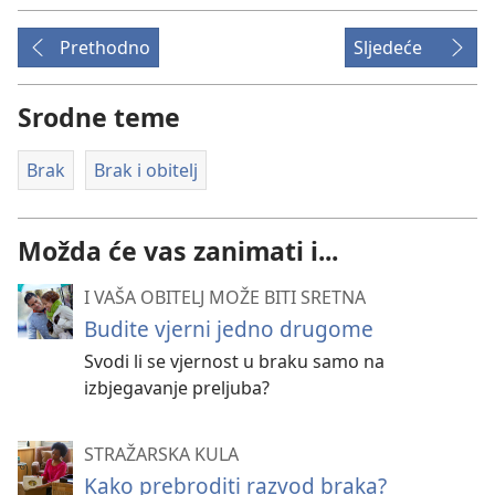
Prethodno
Sljedeće
Srodne teme
Brak
Brak i obitelj
Možda će vas zanimati i...
I VAŠA OBITELJ MOŽE BITI SRETNA
Budite vjerni jedno drugome
Svodi li se vjernost u braku samo na
izbjegavanje preljuba?
STRAŽARSKA KULA
Kako prebroditi razvod braka?