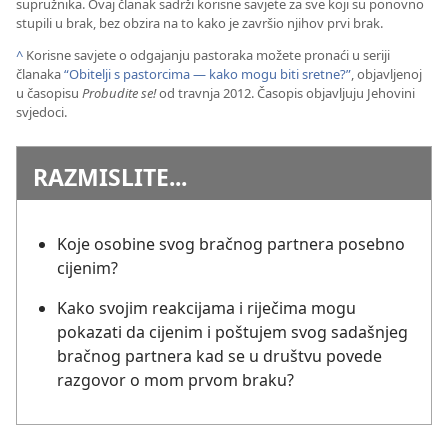
supružnika. Ovaj članak sadrži korisne savjete za sve koji su ponovno
stupili u brak, bez obzira na to kako je završio njihov prvi brak.
^
Korisne savjete o odgajanju pastoraka možete pronaći u seriji
članaka
“Obitelji s pastorcima — kako mogu biti sretne?”
, objavljenoj
u časopisu
Probudite se!
od travnja 2012. Časopis objavljuju Jehovini
svjedoci.
RAZMISLITE...
Koje osobine svog bračnog partnera posebno
cijenim?
Kako svojim reakcijama i riječima mogu
pokazati da cijenim i poštujem svog sadašnjeg
bračnog partnera kad se u društvu povede
razgovor o mom prvom braku?