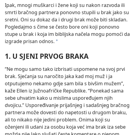
Ipak, mnogi muškarci i žene koji su nakon razvoda ili
smrti bračnog partnera ponovno stupili u brak jako su
sretni. Oni su dokaz da i drugi brak
može biti skladan.
Pogledajmo s čime se često bore oni koji ponovno
stupe u brak i koja im biblijska načela mogu pomoći da
izgrade prisan odnos.
*
1. U SJENI PRVOG BRAKA
“Ne mogu samo tako izbrisati uspomene na svoj prvi
brak. Sjećanja su naročito jaka kad moj muž i ja
otputujemo nekamo gdje sam bila s bivšim mužem”,
kaže Ellen iz Južnoafričke Republike. “Ponekad sama
sebe uhvatim kako u mislima uspoređujem njih
dvojicu.” Uspoređivanje prijašnjeg i sadašnjeg bračnog
partnera može dovesti do napetosti u drugom braku,
ali to nikako nije jedini problem. Onima koji su
oženjeni ili udani za osobu koja već ima brak iza sebe
možda nije lako slušati česte komentare o njenom