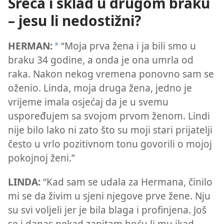
Sreća i sklad u drugom braku
– jesu li nedostižni?
HERMAN:
“Moja prva žena i ja bili smo u
*
braku 34 godine, a onda je ona umrla od
raka. Nakon nekog vremena ponovno sam se
oženio. Linda, moja druga žena, jedno je
vrijeme imala osjećaj da je u svemu
uspoređujem sa svojom prvom ženom. Lindi
nije bilo lako ni zato što su moji stari prijatelji
često u vrlo pozitivnom tonu govorili o mojoj
pokojnoj ženi.”
LINDA:
“Kad sam se udala za Hermana, činilo
mi se da živim u sjeni njegove prve žene. Nju
su svi voljeli jer je bila blaga i profinjena. Još
se i danas nekad zapitam hoću li mu ikad