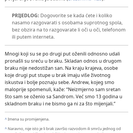
PRIJEDLOG:
Dogovorite se kada ćete i koliko
nasamo razgovarati s osobama suprotnog spola,
bez obzira na to razgovarate li oči u oči, telefonom
ili putem interneta.
Mnogi koji su se po drugi put oženili odnosno udali
pronašli su sreću u braku. Skladan odnos u drugom
braku nije nedostižan san. Na kraju krajeva, osobe
koje drugi put stupe u brak imaju više životnog
iskustva i bolje poznaju sebe. Andrew, kojeg smo
maloprije spomenuli, kaže: “Neizmjerno sam sretan
što sam se oženio sa Sandrom. Već smo 13 godina u
skladnom braku i ne bismo ga ni za što mijenjali.”
^
Imena su promijenjena.
^
Naravno, nije isto je li brak završio razvodom ili smrću jednog od