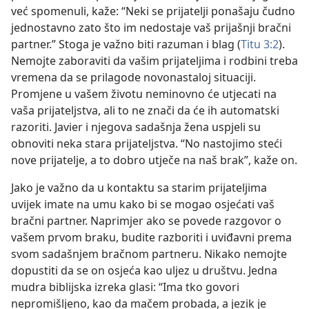
već spomenuli, kaže: “Neki se prijatelji ponašaju čudno
jednostavno zato što im nedostaje vaš prijašnji bračni
partner.” Stoga je važno biti razuman i blag (
Titu 3:2
).
Nemojte zaboraviti da vašim prijateljima i rodbini treba
vremena da se prilagode novonastaloj situaciji.
Promjene u vašem životu neminovno će utjecati na
vaša prijateljstva, ali to ne znači da će ih automatski
razoriti. Javier i njegova sadašnja žena uspjeli su
obnoviti neka
stara prijateljstva. “No nastojimo steći
nove prijatelje, a to dobro utječe na naš brak”, kaže on.
Jako je važno da u kontaktu sa starim prijateljima
uvijek imate na umu kako bi se mogao osjećati vaš
bračni partner. Naprimjer ako se povede razgovor o
vašem prvom braku, budite razboriti i uviđavni prema
svom sadašnjem bračnom partneru. Nikako nemojte
dopustiti da se on osjeća kao uljez u društvu. Jedna
mudra biblijska izreka glasi: “Ima tko govori
nepromišljeno, kao da mačem probada, a jezik je