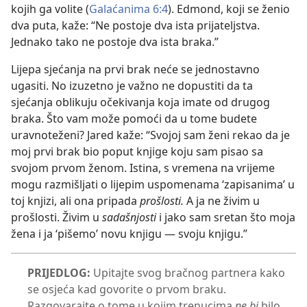
kojih ga volite (
Galaćanima 6:4
). Edmond, koji se ženio
dva puta, kaže: “Ne postoje dva ista prijateljstva.
Jednako tako ne postoje dva ista braka.”
Lijepa sjećanja na prvi brak neće se jednostavno
ugasiti. No izuzetno je važno ne dopustiti da ta
sjećanja oblikuju očekivanja koja imate od drugog
braka. Što vam može pomoći da u tome budete
uravnoteženi? Jared kaže: “Svojoj sam ženi rekao da je
moj prvi brak bio poput knjige koju sam pisao sa
svojom prvom ženom. Istina, s vremena na vrijeme
mogu razmišljati o lijepim uspomenama ‘zapisanima’ u
toj knjizi, ali ona pripada
prošlosti.
A ja ne živim u
prošlosti. Živim u
sadašnjosti
i jako sam sretan što moja
žena i ja ‘pišemo’ novu knjigu — svoju knjigu.”
PRIJEDLOG:
Upitajte svog bračnog partnera kako
se osjeća kad govorite o prvom braku.
Razgovarajte o tome u kojim trenucima
ne bi
bilo