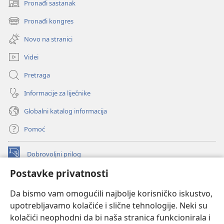
Pronađi sastanak
(otvara
se
Pronađi kongres
(otvara
novi
se
prozor)
Novo na stranici
novi
prozor)
Videi
Pretraga
Informacije za liječnike
Globalni katalog informacija
Pomoć
Dobrovoljni prilog
(otvara
se
Postavke privatnosti
novi
INTERNETSKA BIBLIOTEKA Watchtower
(otvara
prozor)
Da bismo vam omogućili najbolje korisničko iskustvo,
se
®
JW Hub
upotrebljavamo kolačiće i slične tehnologije. Neki su
novi
(otvara
prozor)
kolačići neophodni da bi naša stranica funkcionirala i
se