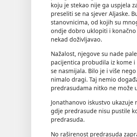
koju je stekao nije ga uspjela z
preseliti se na sjever Aljaske. 
stanovnicima, od kojih su mnog
ondje dobro uklopiti i konačno 
nekad doživljavao.
Nažalost, njegove su nade pale
pacijentica probudila iz kome 
se nasmijala. Bilo je i više nego
nimalo dragi. Taj nemio događa
predrasudama nitko ne može 
Jonathanovo iskustvo ukazuje n
gdje predrasude nisu pustile ko
predrasuda.
No raširenost predrasuda zapra