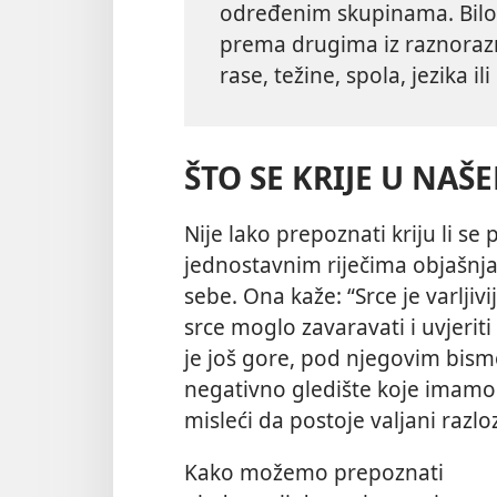
određenim skupinama. Bilo 
prema drugima iz raznorazn
rase, težine, spola, jezika ili 
ŠTO SE KRIJE U NAŠ
Nije lako prepoznati kriju li se
jednostavnim riječima objašnjav
sebe. Ona kaže: “Srce je varljivi
srce moglo zavaravati i uvjerit
je još gore, pod njegovim bis
negativno gledište koje imam
misleći da postoje valjani razlo
Kako možemo prepoznati