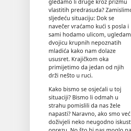
gledamo li druge kroz prizmu
vlastitih predrasuda? Zamislim
sljedeću situaciju: Dok se
navečer vraćamo kući s posla i
sami hodamo ulicom, ugleda
dvojicu krupnih nepoznatih
mladića kako nam dolaze
ususret. Krajičkom oka
primijetimo da jedan od njih
drži nešto u ruci.
Kako bismo se osjećali u toj
situaciji? Bismo li odmah u
strahu pomislili da nas žele
napasti? Naravno, ako smo već
doživjeli neko neugodno iskust
oprezu. No što bi nas moglo n