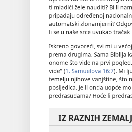
ti mladići žele nauditi? Bi li 
pripadaju određenoj nacionalno
automatski zlonamjerni? Odgov
li se u naše srce uvukao tračak
Iskreno govoreći, svi mi u već
prema drugima. Sama Biblija k
onome što vide na prvi pogled. 
vide” (
1. Samuelova 16:7
). Mi l
temelju njihove vanjštine, što
posljedica. Je li onda uopće mo
predrasudama? Hoće li predrasu
IZ RAZNIH ZEMALJA