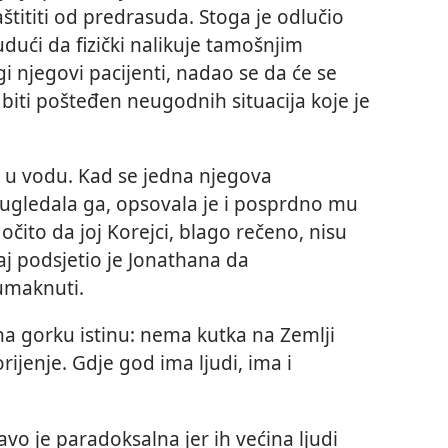
aštititi od predrasuda. Stoga je odlučio
Budući da fizički nalikuje tamošnjim
i njegovi pacijenti, nadao se da će se
biti pošteđen neugodnih situacija koje je
 u vodu. Kad se jedna njegova
i ugledala ga, opsovala je i posprdno mu
 očito da joj Korejci, blago rečeno, nisu
j podsjetio je Jonathana da
umaknuti.
a gorku istinu: nema kutka na Zemlji
rijenje. Gdje god ima ljudi, ima i
vo je paradoksalna jer ih većina ljudi