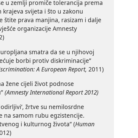
e u zemlji promiče tolerancija prema
h krajeva svijeta i što u zakonu
 štite prava manjina, rasizam i dalje
zvješće organizacije Amnesty
2)
uropljana smatra da se u njihovoj
ćuje borbi protiv diskriminacije”
iscrimination: A European Report,
2011)
 žene cijeli život podnose
u”
(Amnesty International Report 2012)
odirljivi’, žrtve su nemilosrdne
ve na samom rubu egzistencije.
štvenog i kulturnog života” (
Human
012)