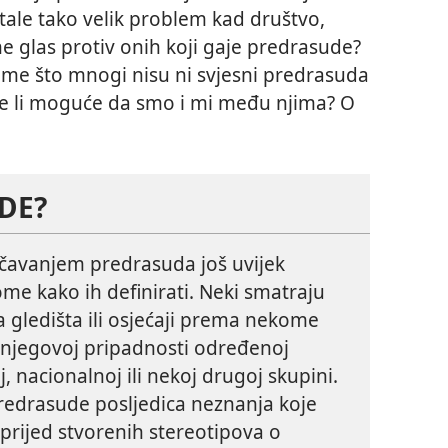
ale tako velik problem kad društvo,
ne
glas protiv onih koji gaje predrasude?
ome što mnogi nisu ni svjesni predrasuda
Je li moguće da smo i mi među njima? O
DE?
učavanjem predrasuda još uvijek
tome kako ih definirati. Neki smatraju
 gledišta ili osjećaji prema nekome
na njegovoj pripadnosti određenoj
j, nacionalnoj ili nekoj drugoj skupini.
redrasude posljedica neznanja koje
prijed stvorenih stereotipova o