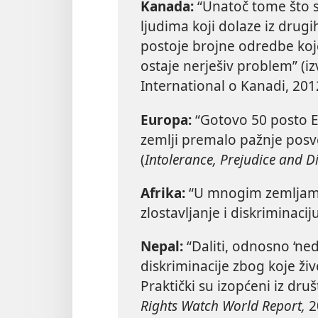
Kanada:
“Unatoč tome što s
ljudima koji dolaze iz drugi
postoje brojne odredbe koje
ostaje nerješiv problem” (i
International o Kanadi, 201
Europa:
“Gotovo 50 posto E
zemlji premalo pažnje posve
(
Intolerance, Prejudice and D
Afrika:
“U mnogim zemljama
zlostavljanje i diskriminacij
Nepal:
“Daliti, odnosno ‘ned
diskriminacije zbog koje ži
Praktički su izopćeni iz dru
Rights Watch World Report,
2