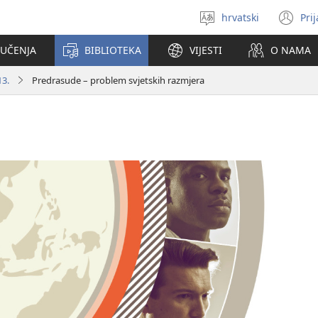
hrvatski
Pri
Izaberi
(o
jezik
se
 UČENJA
BIBLIOTEKA
VIJESTI
O NAMA
no
pr
13.
Predrasude – problem svjetskih razmjera