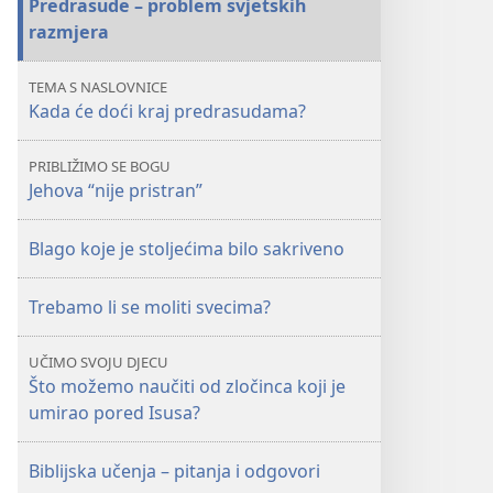
Predrasude – problem svjetskih
doći
doći
razmjera
kraj
kraj
predrasudama?
predrasudama?
TEMA S NASLOVNICE
Kada će doći kraj predrasudama?
PRIBLIŽIMO SE BOGU
Jehova “nije pristran”
Blago koje je stoljećima bilo sakriveno
Trebamo li se moliti svecima?
UČIMO SVOJU DJECU
Što možemo naučiti od zločinca koji je
umirao pored Isusa?
Biblijska učenja – pitanja i odgovori