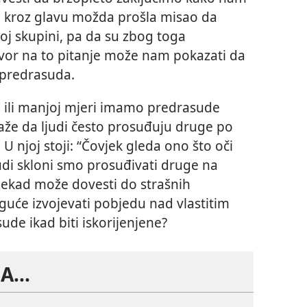
nam kroz glavu možda prošla misao da
j skupini, pa da su zbog toga
or na to pitanje može nam pokazati da
 predrasuda.
oj ili manjoj mjeri imamo predrasude
aže da ljudi često prosuđuju druge po
U njoj stoji: “Čovjek gleda ono što oči
judi skloni smo prosuđivati druge na
 nekad može dovesti do strašnih
guće izvojevati pobjedu nad vlastitim
de ikad biti iskorijenjene?
...