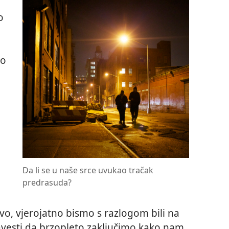
o
mo
Da li se u naše srce uvukao tračak
predrasuda?
vo, vjerojatno bismo s razlogom bili na
avesti da brzopleto zaključimo kako nam