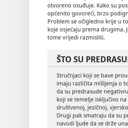
otvoreno osuđuje. Kako su post
općenito govoreći, brzo podig
Problem se očigledno krije u t
koje osjećaju prema drugima. 
tome vrijedi razmisliti.
ŠTO SU PREDRASU
Stručnjaci koji se bave pro
imaju različita mišljenja o 
da su predrasude negativna
koji se temelje isključivo 
društvenoj, jezičnoj, vjersko
Drugi pak smatraju da su p
navodi ljude da se drže una