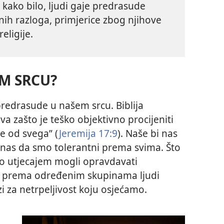
kako bilo, ljudi gaje predrasude
ih razloga, primjerice zbog njihove
religije.
EM SRCU?
 predrasude u našem srcu. Biblija
a zašto je teško objektivno procijeniti
je od svega” (
Jeremija 17:9
). Naše bi nas
i nas da smo tolerantni prema svima. Što
mo utjecajem mogli opravdavati
o prema određenim skupinama ljudi
zi za netrpeljivost koju osjećamo.