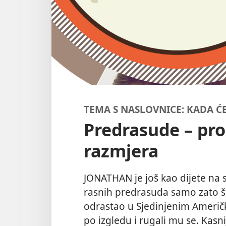
TEMA S NASLOVNICE: KADA Ć
Predrasude – pro
razmjera
JONATHAN je još kao dijete na sv
rasnih predrasuda samo zato što
odrastao u Sjedinjenim Američ
po izgledu i rugali mu se. Kasni