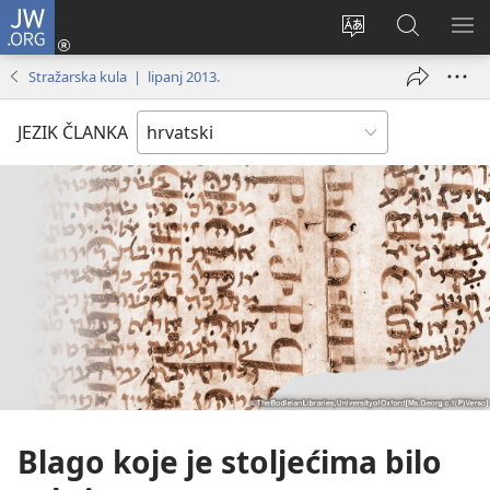
JW.ORG
Prijava
(otvara
Promijeni
JW.ORG
PO
se
jezik
|
IZ
Stražarska kula | lipanj 2013.
novi
Pretraga
prozor)
JEZIK ČLANKA
Blago koje je stoljećima bilo