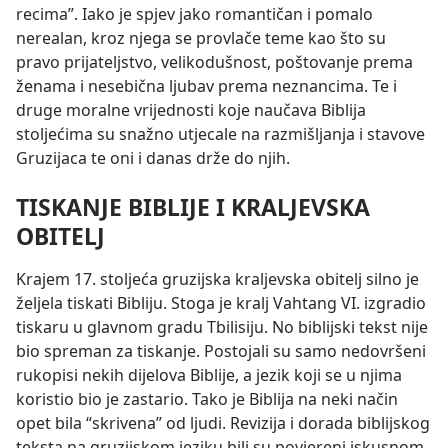
recima”. Iako je spjev jako romantičan i pomalo
nerealan, kroz njega se provlače teme kao što su
pravo prijateljstvo, velikodušnost, poštovanje prema
ženama i nesebična ljubav prema neznancima. Te i
druge moralne vrijednosti koje naučava Biblija
stoljećima su snažno utjecale na razmišljanja i stavove
Gruzijaca te oni i danas drže do njih.
TISKANJE BIBLIJE I KRALJEVSKA
OBITELJ
Krajem 17. stoljeća gruzijska kraljevska obitelj silno je
željela tiskati Bibliju. Stoga je kralj Vahtang VI. izgradio
tiskaru u glavnom gradu Tbilisiju. No biblijski tekst nije
bio spreman za tiskanje. Postojali su samo nedovršeni
rukopisi nekih dijelova Biblije, a jezik koji se u njima
koristio bio je zastario. Tako je Biblija na neki način
opet bila “skrivena” od ljudi. Revizija i dorada biblijskog
teksta na gruzijskom jeziku bili su povjereni iskusnom