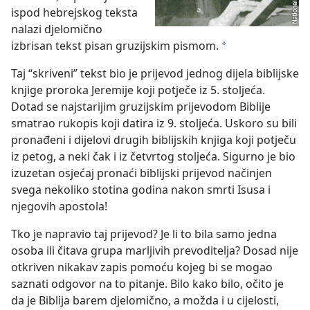
ispod hebrejskog teksta
nalazi djelomično
izbrisan tekst pisan gruzijskim pismom.
*
Taj “skriveni” tekst bio je prijevod jednog dijela biblijske
knjige proroka Jeremije koji potječe iz 5. stoljeća.
Dotad se najstarijim gruzijskim prijevodom Biblije
smatrao rukopis koji datira iz 9. stoljeća. Uskoro su bili
pronađeni i dijelovi drugih biblijskih knjiga koji potječu
iz petog, a neki čak i iz četvrtog stoljeća. Sigurno je bio
izuzetan osjećaj pronaći biblijski prijevod načinjen
svega nekoliko stotina godina nakon smrti Isusa i
njegovih apostola!
Tko je napravio taj prijevod? Je li to bila samo jedna
osoba ili čitava grupa marljivih prevoditelja? Dosad nije
otkriven nikakav zapis pomoću kojeg bi se mogao
saznati odgovor na to pitanje. Bilo kako bilo, očito je
da je Biblija barem djelomično, a možda i u cijelosti,