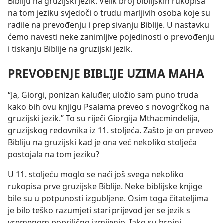
Bibliju na gruzijski jezik. Velik broj biblijskih rukopisa
na tom jeziku svjedoči o trudu marljivih osoba koje su
radile na prevođenju i prepisivanju Biblije. U nastavku
ćemo navesti neke zanimljive pojedinosti o prevođenju
i tiskanju Biblije na gruzijski jezik.
PREVOĐENJE BIBLIJE UZIMA MAHA
“Ja, Giorgi, ponizan kaluđer, uložio sam puno truda
kako bih ovu knjigu Psalama preveo s novogrčkog na
gruzijski jezik.” To su riječi Giorgija Mthacmindelija,
gruzijskog redovnika iz 11. stoljeća. Zašto je on preveo
Bibliju na gruzijski kad je ona već nekoliko stoljeća
postojala na tom jeziku?
U 11. stoljeću moglo se naći još svega nekoliko
rukopisa prve gruzijske Biblije. Neke biblijske knjige
bile su u potpunosti izgubljene. Osim toga čitateljima
je bilo teško razumjeti stari prijevod jer se jezik s
vremenom poprilično izmijenio. Iako su brojni