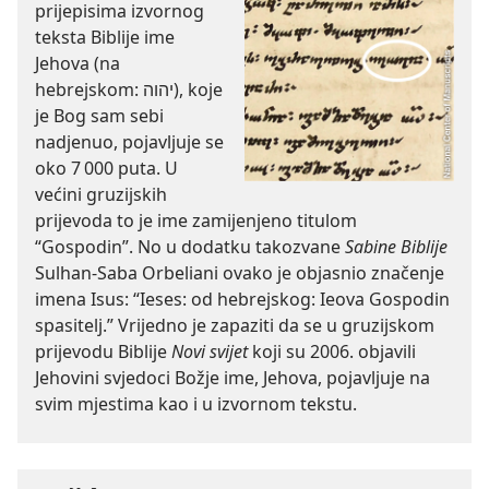
prijepisima izvornog
teksta Biblije ime
Jehova (na
hebrejskom: יהוה), koje
je Bog sam sebi
nadjenuo, pojavljuje se
oko 7 000 puta. U
većini gruzijskih
prijevoda to je ime zamijenjeno titulom
“Gospodin”. No u dodatku takozvane
Sabine Biblije
Sulhan
-Saba Orbeliani ovako je objasnio značenje
imena Isus: “Ieses: od hebrejskog: Ieova Gospodin
spasitelj.” Vrijedno je zapaziti da se u gruzijskom
prijevodu Biblije
Novi svijet
koji su 2006. objavili
Jehovini svjedoci Božje ime, Jehova, pojavljuje na
svim mjestima kao i u izvornom tekstu.