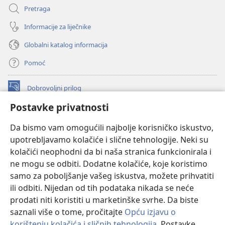
Pretraga
Informacije za liječnike
Globalni katalog informacija
Pomoć
Dobrovoljni prilog
(otvara
se
Postavke privatnosti
novi
INTERNETSKA BIBLIOTEKA Watchtower
(otvara
prozor)
Da bismo vam omogućili najbolje korisničko iskustvo,
se
®
JW Hub
upotrebljavamo kolačiće i slične tehnologije. Neki su
novi
(otvara
prozor)
kolačići neophodni da bi naša stranica funkcionirala i
se
®
JW Library
novi
ne mogu se odbiti. Dodatne kolačiće, koje koristimo
prozor)
samo za poboljšanje vašeg iskustva, možete prihvatiti
Watchtower Library
ili odbiti. Nijedan od tih podataka nikada se neće
prodati niti koristiti u marketinške svrhe. Da biste
saznali više o tome, pročitajte
Opću izjavu o
korištenju kolačića i sličnih tehnologija
. Postavke