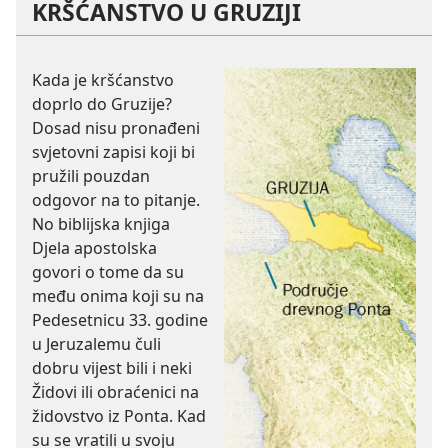
KRŠĆANSTVO U GRUZIJI
Kada je kršćanstvo
doprlo do Gruzije?
Dosad nisu pronađeni
svjetovni zapisi koji bi
pružili pouzdan
odgovor na to pitanje.
No biblijska knjiga
Djela apostolska
govori o tome da su
među onima koji su na
Pedesetnicu 33. godine
u Jeruzalemu čuli
dobru vijest bili i neki
Židovi ili obraćenici na
židovstvo iz Ponta. Kad
su se vratili u svoju