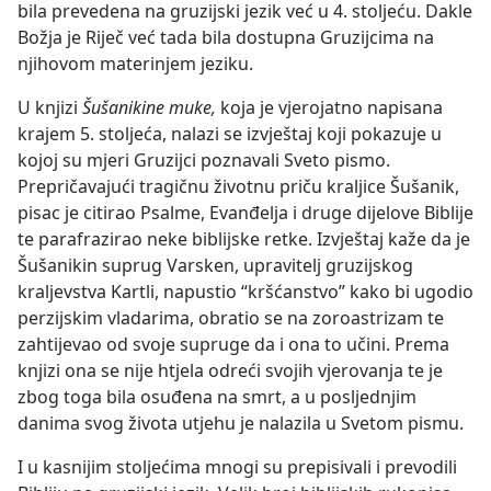
bila prevedena na gruzijski jezik već u 4. stoljeću. Dakle
Božja je Riječ već tada bila dostupna Gruzijcima na
njihovom materinjem jeziku.
U knjizi
Šušanikine muke,
koja je vjerojatno napisana
krajem 5. stoljeća, nalazi se izvještaj koji pokazuje u
kojoj su mjeri Gruzijci poznavali Sveto pismo.
Prepričavajući tragičnu životnu priču kraljice Šušanik,
pisac je citirao Psalme, Evanđelja i druge dijelove Biblije
te parafrazirao neke biblijske retke. Izvještaj kaže da je
Šušanikin suprug Varsken, upravitelj gruzijskog
kraljevstva Kartli, napustio “kršćanstvo” kako bi ugodio
perzijskim vladarima, obratio se na zoroastrizam te
zahtijevao od svoje supruge da i ona to učini. Prema
knjizi ona se nije htjela odreći svojih vjerovanja te je
zbog toga bila osuđena na smrt, a u posljednjim
danima svog života utjehu je nalazila u Svetom pismu.
I u kasnijim stoljećima mnogi su prepisivali i prevodili