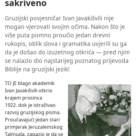
sakriveno
Gruzijski povjesničar Ivan Javakišvili nije
mogao vjerovati svojim očima. Nakon što je
više puta pomno proučio jedan drevni
rukopis, oblik slova i gramatika uvjerili su ga
da je došao do izuzetnog otkrića — pred njim
se nalazio dio najstarijeg poznatog prijevoda
Biblije na gruzijski jezik!
TO JE blago akademik
Ivan Javakišvili otkrio
krajem prosinca
1922. dok je istraživao
razvoj gruzijskog pisma.
Proučavajući jedan stari
primjerak Jeruzalemskog
Talmuda, zapazio je da se