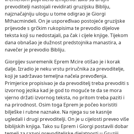
prevoditelji nastojali revidirati gruzijsku Bibliju,
najznačajniju ulogu u tome odigrao je Giorgi
Mthacmindeli. On je uspoređivao postojeće gruzijske
prijevode s grčkim rukopisima te prevodio dijelove
teksta koji su nedostajali, pa čak i cijele knjige. Tijekom
dana obnašao je dužnost predstojnika manastira, a
navečer je prevodio Bibliju.
Giorgijev suvremenik Eprem Mcire otišao je i korak
dalje. Izradio je neku vrstu priručnika za prevoditelje,
koji je sadržavao temeljna načela prevođenja.
Primjerice propisivao je da prevoditelj treba prevoditi s
izvornog jezika kad je god to moguće te da se mora
vjerno držati izvornog teksta, no pritom treba paziti i
na prirodnost. Osim toga Eprem je počeo koristiti
bilješke i rubne naznake. Na njega su se kasnije
ugledali i drugi prevoditelji. On je u cijelosti preveo više
biblijskih knjiga. Tako su Eprem i Giorgi postavili dobar
temelj za razvoj prevoditeljske djelatnosti u Gruziji.