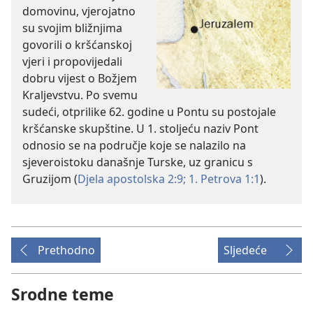
domovinu, vjerojatno
su svojim bližnjima
govorili o kršćanskoj
vjeri i propovijedali
dobru vijest o Božjem
Kraljevstvu. Po svemu
sudeći, otprilike 62. godine u Pontu su postojale
kršćanske skupštine. U 1. stoljeću naziv Pont
odnosio se na područje koje se nalazilo na
sjeveroistoku današnje Turske, uz granicu s
Gruzijom (
Djela apostolska 2:9;
1. Petrova 1:1
).
Prethodno
Sljedeće
Srodne teme