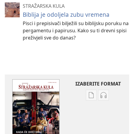
STRAŽARSKA KULA
Biblija je odoljela zubu vremena
Pisci i prepisivači bilježili su biblijsku poruku na
pergamentu i papirusu. Kako su ti drevni spisi
preživjeli sve do danas?
IZABERITE FORMAT
Postavke
Postavke
preuzimanja
preuzimanja
naših
zvučnih
izdanja
sadržaja
STRAŽARSKA
STRAŽARSKA