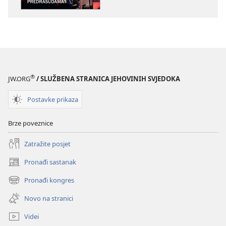
KULA
KULA
Kada
Kada
će
će
doći
doći
kraj
kraj
predrasudama?
predrasudam
®
JW.ORG
/ SLUŽBENA STRANICA JEHOVINIH SVJEDOKA
Postavke prikaza
Brze poveznice
Zatražite posjet
Pronađi sastanak
(otvara
se
Pronađi kongres
(otvara
novi
se
prozor)
Novo na stranici
novi
prozor)
Videi