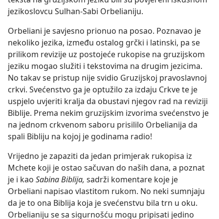
jezikoslovcu Sulhan
-Sabi Orbelianiju.
Orbeliani je savjesno prionuo na posao. Poznavao je
nekoliko jezika, između ostalog grčki i latinski, pa se
prilikom revizije uz postojeće rukopise na gruzijskom
jeziku mogao služiti i tekstovima na drugim jezicima.
No takav se pristup nije svidio Gruzijskoj pravoslavnoj
crkvi. Svećenstvo ga je optužilo za izdaju Crkve te je
uspjelo uvjeriti kralja da obustavi njegov rad na reviziji
Biblije. Prema nekim gruzijskim izvorima svećenstvo je
na jednom crkvenom saboru prisililo Orbelianija da
spali Bibliju na kojoj je godinama radio!
Vrijedno je zapaziti da jedan primjerak rukopisa iz
Mchete koji je ostao sačuvan do naših dana, a poznat
je i kao
Sabina Biblija,
sadrži komentare koje je
Orbeliani napisao vlastitom rukom. No neki sumnjaju
da je to ona Biblija koja je svećenstvu bila trn u oku.
Orbelianiju se sa sigurnošću mogu pripisati jedino