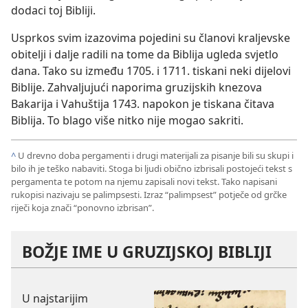
dodaci toj Bibliji.
Usprkos svim izazovima pojedini su članovi kraljevske
obitelji i dalje radili na tome da Biblija ugleda svjetlo
dana. Tako su između 1705. i 1711. tiskani neki dijelovi
Biblije. Zahvaljujući naporima gruzijskih knezova
Bakarija i Vahuštija 1743. napokon je tiskana čitava
Biblija. To blago više nitko nije mogao sakriti.
^
U drevno doba pergamenti i drugi materijali za pisanje bili su skupi i
bilo ih je teško nabaviti. Stoga bi ljudi obično izbrisali postojeći tekst s
pergamenta te potom na njemu zapisali novi tekst. Tako napisani
rukopisi nazivaju se palimpsesti. Izraz “palimpsest” potječe od grčke
riječi koja znači “ponovno izbrisan”.
BOŽJE IME U GRUZIJSKOJ BIBLIJI
U najstarijim