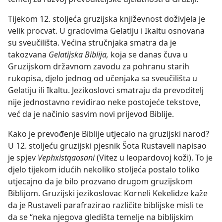
Tijekom 12. stoljeća gruzijska književnost doživjela je
velik procvat. U gradovima Gelatiju i Ikaltu osnovana
su sveučilišta. Većina stručnjaka smatra da je
takozvana
Gelatijska Biblija,
koja se danas čuva u
Gruzijskom državnom zavodu za pohranu starih
rukopisa, djelo jednog od učenjaka sa sveučilišta u
Gelatiju ili Ikaltu. Jezikoslovci smatraju da prevoditelj
nije jednostavno revidirao neke postojeće tekstove,
već da je načinio sasvim novi prijevod Biblije.
Kako je prevođenje Biblije utjecalo na gruzijski narod?
U 12. stoljeću gruzijski pjesnik Šota Rustaveli napisao
je spjev
Vephxistqaosani
(Vitez u leopardovoj koži). To je
djelo tijekom idućih nekoliko stoljeća postalo toliko
utjecajno da
je bilo prozvano drugom gruzijskom
Biblijom. Gruzijski jezikoslovac Korneli Kekelidze kaže
da je Rustaveli parafrazirao različite biblijske misli te
da se “neka njegova gledišta temelje na biblijskim