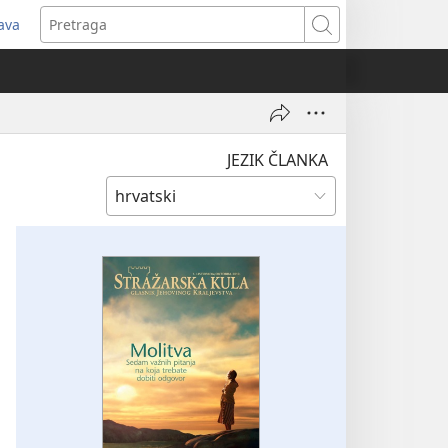
java
tvara
Pretraga
vi
ozor)
JEZIK ČLANKA