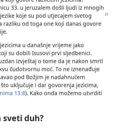
icu 33. u Jeruzalem došli ljudi iz mnogih
 jezike koje su pod utjecajem
svetog
Za razliku od toga one koji danas govore
je.
ezicima u današnje vrijeme jako
ji su dobili Isusovi prvi sljedbenici.
uzdan izvještaj o tome da je nakon smrti
takvu čudotvornu moć. To ne iznenađuje
ol Pavao pod Božjim je nadahnućem
što uključuje i dar govorenja jezicima,
anima 13:8
). Kako onda možemo utvrditi
 sveti duh?