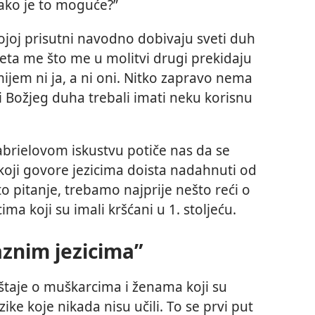
ako je to moguće?”
ojoj prisutni navodno dobivaju sveti duh
meta me što me u molitvi drugi prekidaju
jem ni ja, a ni oni. Nitko zapravo nema
vi Božjeg duha trebali imati neku korisnu
brielovom iskustvu potiče nas da se
a koji govore jezicima doista nadahnuti od
o pitanje, trebamo najprije nešto reći o
a koji su imali kršćani u 1. stoljeću.
raznim jezicima”
eštaje o muškarcima i ženama koji su
ke koje nikada nisu učili. To se prvi put