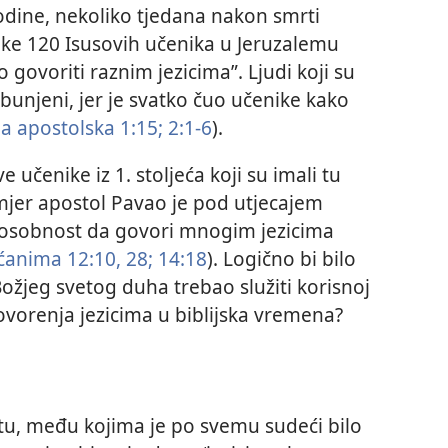
odine, nekoliko tjedana nakon smrti
like 120 Isusovih učenika u Jeruzalemu
 govoriti raznim jezicima”. Ljudi koji su
 zbunjeni, jer je svatko čuo učenike kako
la apostolska 1:15;
2:1-6
).
 učenike iz 1. stoljeća koji su imali tu
jer apostol Pavao je pod utjecajem
osobnost da govori mnogim jezicima
ćanima 12:10,
28;
14:18
). Logično bi bilo
 Božjeg svetog duha trebao služiti korisnoj
govorenja jezicima u biblijska vremena?
tu, među kojima je po svemu sudeći bilo