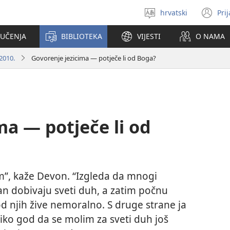
hrvatski
Pri
Izaberi
(o
jezik
se
 UČENJA
BIBLIOTEKA
VIJESTI
O NAMA
no
pr
2010.
Govorenje jezicima — potječe li od Boga?
ma — potječe li od
”, kaže Devon. “Izgleda da mnogi
edan dobivaju sveti duh, a zatim počnu
od njih žive nemoralno. S druge strane ja
oliko god da se molim za sveti duh još