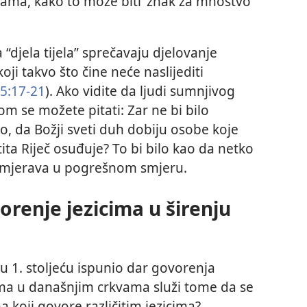
kvama, kako to može biti ‘znak za mnoštvo
 “djela tijela” sprečavaju djelovanje
ji takvo što čine neće naslijediti
5:17-21
). Ako vidite da ljudi sumnjivog
m se možete pitati: Zar ne bi bilo
o, da Božji sveti duh dobiju osobe koje
ita Riječ osuđuje? To bi bilo kao da netko
usmjerava u pogrešnom smjeru.
renje jezicima u širenju
e u 1. stoljeću ispunio dar govorenja
cima u današnjim crkvama služi tome da se
a koji govore različitim jezicima?