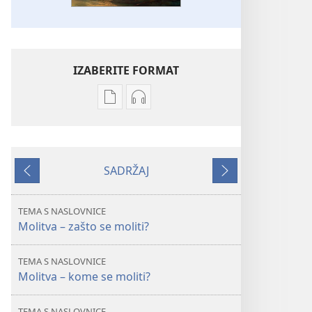
IZABERITE FORMAT
Postavke
Postavke
preuzimanja
preuzimanja
naših
zvučnih
izdanja
sadržaja
SADRŽAJ
STRAŽARSKA
STRAŽARSKA
Prethodno
Sljedeće
KULA
KULA
listopad 2010.
listopad 2010.
TEMA S NASLOVNICE
Molitva – zašto se moliti?
TEMA S NASLOVNICE
Molitva – kome se moliti?
TEMA S NASLOVNICE