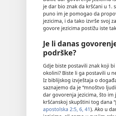
je dar bio znak da kršćani u 1.
puno im je pomogao da propovij
jezicima, i da tako izvrše svoj z
govore jezicima postižu iste tak
Je li danas govorenj
podrške?
Gdje biste postavili znak koji bi 
okolini? Biste li ga postavili u
Iz biblijskog izvještaja o događ
saznajemo da je “mnoštvo ljudi”
dar govorenja jezicima, što im 
kršćanskoj skupštini tog dana “p
apostolska 2:5, 6,
41
). Ako u d