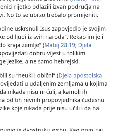
enici rijetko odlazili izvan područja na
i. No to se ubrzo trebalo promijeniti.
dine uskrsnuli Isus zapovjedio je svojim
e od ljudi iz svih naroda”. Rekao im je i
do kraja zemlje” (
Matej 28:19;
Djela
opovijedati dobru vijest u tolikim
ge jezike, a ne samo hebrejski.
li su “neuki i obični” (
Djela apostolska
povijedati u udaljenim zemljama u kojima
da nikada nisu ni čuli, a kamoli ih
ima od tih revnih propovjednika čudesnu
ke koje nikada prije nisu učili i da na
punio je dvostruku svrhu. Kao prvo, taj