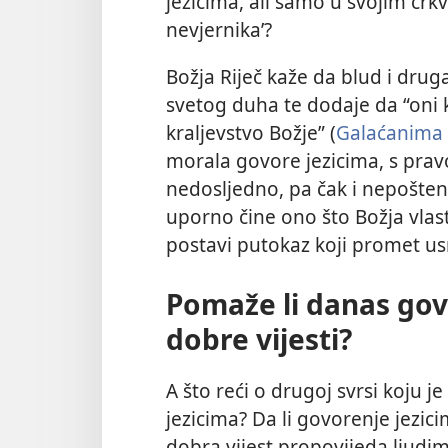
jezicima, ali samo u svojim cr
nevjernika’?
Božja Riječ kaže da blud i druga
svetog duha te dodaje da “oni ko
kraljevstvo Božje” (
Galaćanima 
morala govore jezicima, s pravo
nedosljedno, pa čak i nepošten
uporno čine ono što Božja vlast
postavi putokaz koji promet 
Pomaže li danas govo
dobre vijesti?
A što reći o drugoj svrsi koju j
jezicima? Da li govorenje jezi
dobra vijest propovijeda ljudim