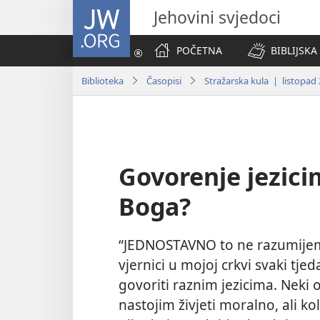
JW.ORG
Jehovini svjedoci
POČETNA
BIBLIJSKA
Biblioteka
Časopisi
Stražarska kula | listopad 
Govorenje jezici
Boga?
“JEDNOSTAVNO to ne razumijem
vjernici u mojoj crkvi svaki tj
govoriti raznim jezicima. Neki 
nastojim živjeti moralno, ali k