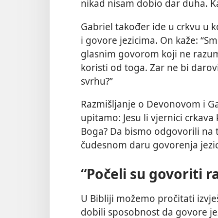
nikad nisam dobio dar duha. K
Gabriel također ide u crkvu u k
i govore jezicima. On kaže: “S
glasnim govorom koji ne razumi
koristi od toga. Zar ne bi daro
svrhu?”
Razmišljanje o Devonovom i Ga
upitamo: Jesu li vjernici crkav
Boga? Da bismo odgovorili na t
čudesnom daru govorenja jezicim
“Počeli su govoriti 
U Bibliji možemo pročitati izvj
dobili sposobnost da govore jezi