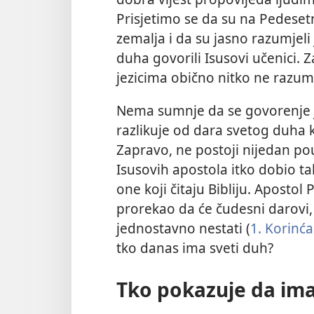
Prisjetimo se da su na Pedesetn
zemalja i da su jasno razumjeli
duha govorili Isusovi učenici. 
jezicima obično nitko ne razumi
Nema sumnje da se govorenje j
razlikuje od dara svetog duha ko
Zapravo, ne postoji nijedan po
Isusovih apostola itko dobio 
one koji čitaju Bibliju. Apost
prorekao da će čudesni darovi, 
jednostavno nestati (
1. Korinć
tko danas ima sveti duh?
Tko pokazuje da ima