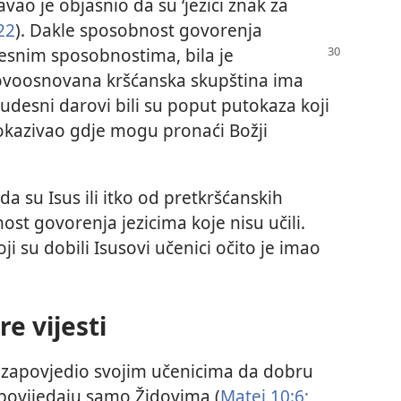
avao je objasnio da su ‘jezici znak za
22
). Dakle sposobnost govorenja
desnim
sposobnostima, bila je
ovoosnovana kršćanska skupština ima
udesni darovi bili su poput putokaza koji
 pokazivao gdje mogu pronaći Božji
da su Isus ili itko od pretkršćanskih
st govorenja jezicima koje nisu učili.
i su dobili Isusovi učenici očito je imao
e vijesti
e zapovjedio svojim učenicima da dobru
opovijedaju samo Židovima (
Matej 10:6;