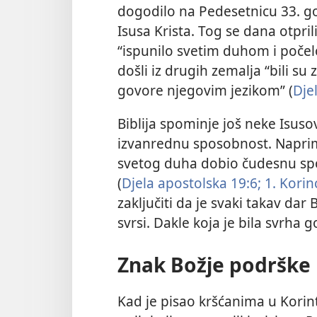
dogodilo na Pedesetnicu 33. g
Isusa Krista. Tog se dana otpri
“ispunilo svetim duhom i počelo
došli iz drugih zemalja “bili su
govore njegovim jezikom” (
Dje
Biblija spominje još neke Isusove
izvanrednu sposobnost. Naprim
svetog duha dobio čudesnu sp
(
Djela apostolska 19:6;
1. Korin
zaključiti da je svaki takav dar
svrsi. Dakle koja je bila svrha 
Znak Božje podrške
Kad je pisao kršćanima u Korin