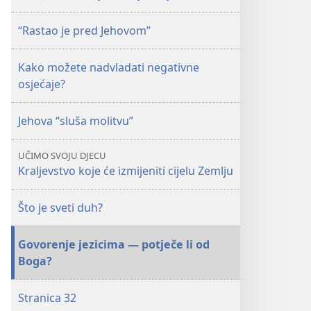
“Rastao je pred Jehovom”
Kako možete nadvladati negativne
osjećaje?
Jehova “sluša molitvu”
UČIMO SVOJU DJECU
Kraljevstvo koje će izmijeniti cijelu Zemlju
Što je sveti duh?
Govorenje jezicima — potječe li od
Boga?
Stranica 32