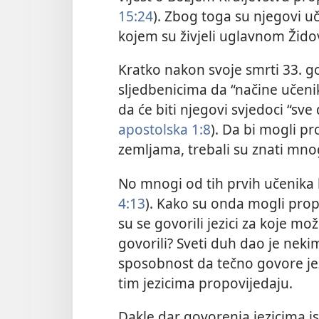
15:24
). Zbog toga su njegovi uč
kojem su živjeli uglavnom Židov
Kratko nakon svoje smrti 33. go
sljedbenicima da “načine učenik
da će biti njegovi svjedoci “sve 
apostolska 1:8
). Da bi mogli pr
zemljama, trebali su znati mno
No mnogi od tih prvih učenika bi
4:13
). Kako su onda mogli pro
su se govorili jezici za koje mož
govorili? Sveti duh dao je nek
sposobnost da tečno govore jezi
tim jezicima propovijedaju.
Dakle dar govorenja jezicima is