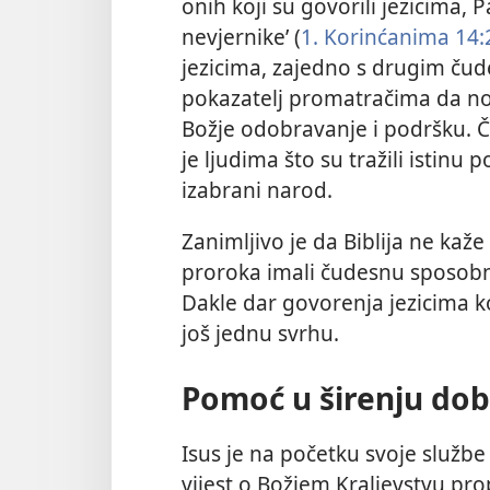
onih koji su govorili jezicima, P
nevjernike’ (
1. Korinćanima 14:
jezicima, zajedno s drugim ču
pokazatelj promatračima da n
Božje odobravanje i podršku. Č
je ljudima što su tražili istinu
izabrani narod.
Zanimljivo je da Biblija ne kaže 
proroka imali čudesnu sposobno
Dakle dar govorenja jezicima koj
još jednu svrhu.
Pomoć u širenju dobr
Isus je na početku svoje služb
vijest o Božjem Kraljevstvu pr