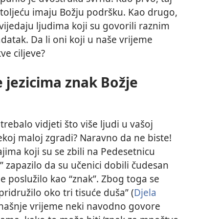
 stoljeću imaju Božju podršku. Kao drugo,
edaju ljudima koji su govorili raznim
adatak. Da li oni koji u naše vrijeme
ve ciljeve?
e jezicima znak Božje
trebalo vidjeti što više ljudi u vašoj
 nekoj maloj zgradi? Naravno da ne biste!
ajima koji su se zbili na Pedesetnicu
 zapazilo da su učenici dobili čudesan
je poslužilo kao “znak”. Zbog toga se
ridružilo oko tri tisuće duša” (
Djela
anašnje vrijeme neki navodno govore