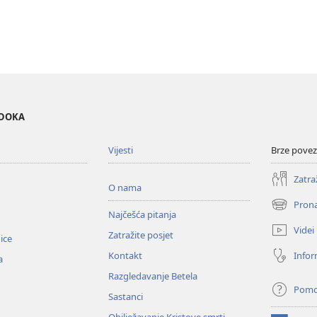
EDOKA
Vijesti
Brze povez
Zatra
O nama
Prona
(otvara
Najčešća pitanja
se
Videi
Zatražite posjet
novi
nice
prozor)
Infor
Kontakt
a
Razgledavanje Betela
Pom
Sastanci