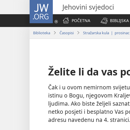
JW.ORG
Jehovini svjedoci
POČETNA
BIBLIJSKA
Biblioteka
Časopisi
Stražarska kula | prosinac
Želite li da vas 
Čak i u ovom nemirnom svijetu m
istinu o Bogu, njegovom Kralj
ljudima. Ako biste željeli saznat
netko posjeti i besplatno Vas p
adresu navedenu na 4. stranici