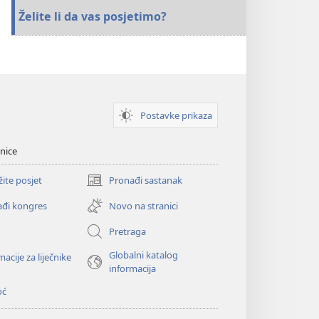
Želite li da vas posjetimo?
Postavke prikaza
nice
žite posjet
Pronađi sastanak
(otvara
se
đi kongres
Novo na stranici
novi
prozor)
Pretraga
Globalni katalog
macije za liječnike
informacija
oć