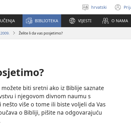
hrvatski
Pri
Izaberi
(o
jezik
se
 UČENJA
BIBLIOTEKA
VIJESTI
O NAMA
no
pr
 2009.
Želite li da vas posjetimo?
posjetimo?
ožete biti sretni ako iz Biblije saznate
evstvu i njegovom divnom naumu s
i nešto više o tome ili biste voljeli da Vas
oučava o Bibliji, pišite na odgovarajuću
.