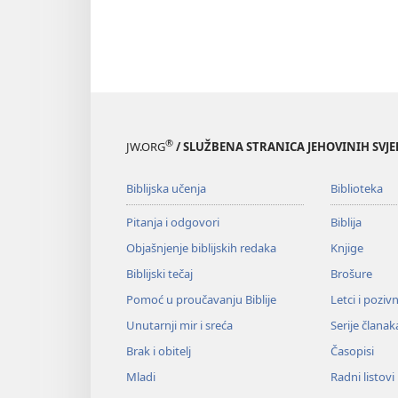
®
JW.ORG
/ SLUŽBENA STRANICA JEHOVINIH SVJ
Biblijska učenja
Biblioteka
Pitanja i odgovori
Biblija
Objašnjenje biblijskih redaka
Knjige
Biblijski tečaj
Brošure
Pomoć u proučavanju Biblije
Letci i poziv
Unutarnji mir i sreća
Serije članak
Brak i obitelj
Časopisi
Mladi
Radni listovi