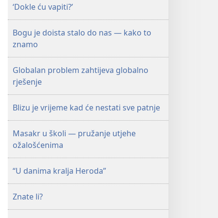
prosinac 2009.
prosinac 2009.
‘Dokle ću vapiti?’
Bogu je doista stalo do nas — kako to
znamo
Globalan problem zahtijeva globalno
rješenje
Blizu je vrijeme kad će nestati sve patnje
Masakr u školi — pružanje utjehe
ožalošćenima
“U danima kralja Heroda”
Znate li?