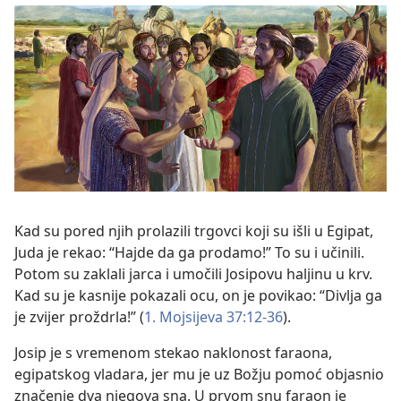
Kad su pored njih prolazili trgovci koji su išli u Egipat,
Juda je rekao: “Hajde da ga prodamo!” To su i učinili.
Potom su zaklali jarca i umočili Josipovu haljinu u krv.
Kad su je kasnije pokazali ocu, on je povikao: “Divlja ga
je zvijer proždrla!” (
1. Mojsijeva 37:12-36
).
Josip je s vremenom stekao naklonost faraona,
egipatskog vladara, jer mu je uz Božju pomoć objasnio
značenje dva njegova sna. U prvom snu faraon je