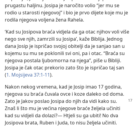
prugastu haljinu. Josipa je naročito volio “jer mu se
rodio u starosti njegovoj” i bio je prvo dijete koje mu je
rodila njegova voljena žena Rahela.
‘Kad su Josipova braća vidjela da ga otac njihov voli više
nego sve njih, zamrzili su Josipa’, kaže Biblija. Jednog
dana Josip je ispričao svojoj obitelji da je sanjao san u
kojemu su mu se poklonili svi oni, pa i otac. “Braća su
njegova postala ljubomorna na njega”, piše u Bibliji.
Josipa je čak otac prekorio zato što je ispričao taj san
(
1. Mojsijeva 37:1-11
).
Nakon nekog vremena, kad je Josip imao 17 godina,
njegova su braća čuvala ovce i koze daleko od doma.
Zato je Jakov poslao Josipa do njih
da vidi kako su.
Znaš li što mu je većina njegove braće željela učiniti
kad su vidjeli da dolazi?— Htjeli su ga ubiti! No dva
Josipova brata, Ruben i Juda, to nisu željela učiniti.