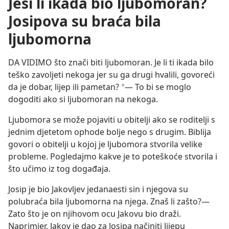
Jesi li ikada bio ljubomoran?
Josipova su braća bila
ljubomorna
DA VIDIMO što znači biti ljubomoran. Je li ti ikada bilo
teško zavoljeti nekoga jer su ga drugi hvalili, govoreći
da je dobar, lijep ili pametan?
— To bi se moglo
*
dogoditi ako si ljubomoran na nekoga.
Ljubomora se može pojaviti u obitelji ako se roditelji s
jednim djetetom ophode bolje nego s drugim. Biblija
govori o obitelji u kojoj je ljubomora stvorila velike
probleme. Pogledajmo kakve je to poteškoće stvorila i
što učimo iz tog događaja.
Josip je bio Jakovljev jedanaesti sin i njegova su
polubraća bila ljubomorna na njega. Znaš li zašto?—
Zato što je on njihovom ocu Jakovu bio draži.
Naprimjer, Jakov je dao za Josipa načiniti lijepu