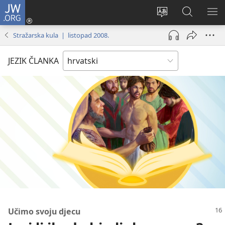
JW.ORG
Prijava
(otvara
Promijeni
JW.ORG
PO
se
jezik
|
IZ
Stražarska kula | listopad 2008.
novi
Pretraga
prozor)
JEZIK ČLANKA
Učimo svoju djecu