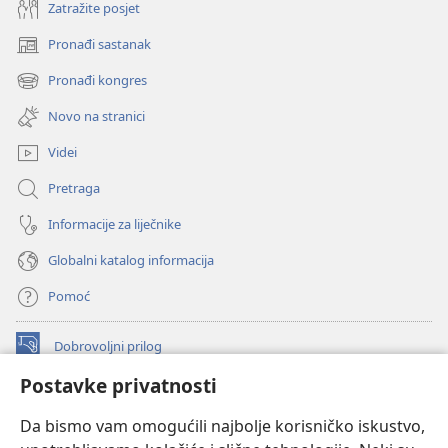
Zatražite posjet
Pronađi sastanak
(otvara
se
Pronađi kongres
(otvara
novi
se
prozor)
Novo na stranici
novi
prozor)
Videi
Pretraga
Informacije za liječnike
Globalni katalog informacija
Pomoć
Dobrovoljni prilog
(otvara
se
Postavke privatnosti
novi
INTERNETSKA BIBLIOTEKA Watchtower
(otvara
prozor)
Da bismo vam omogućili najbolje korisničko iskustvo,
se
®
JW Hub