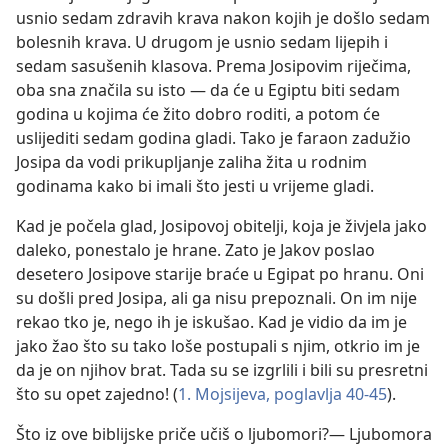
usnio sedam zdravih krava nakon kojih je došlo sedam
bolesnih krava. U drugom je usnio sedam lijepih i
sedam sasušenih klasova. Prema Josipovim riječima,
oba sna značila su isto — da će u Egiptu biti sedam
godina u kojima će žito dobro roditi, a potom će
uslijediti sedam godina gladi. Tako je faraon zadužio
Josipa da vodi prikupljanje zaliha žita u rodnim
godinama kako bi imali što jesti u vrijeme gladi.
Kad je počela glad, Josipovoj obitelji, koja je živjela jako
daleko, ponestalo je hrane. Zato je Jakov poslao
desetero Josipove starije braće u Egipat po hranu. Oni
su došli pred Josipa, ali ga nisu prepoznali. On im nije
rekao tko je, nego ih je iskušao. Kad je vidio da im je
jako žao što su tako loše postupali s njim, otkrio im je
da je on njihov brat. Tada su se izgrlili i bili su presretni
što su opet zajedno! (
1. Mojsijeva, poglavlja 40-45
).
Što iz ove biblijske priče učiš o ljubomori?— Ljubomora