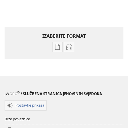
IZABERITE FORMAT
Postavke
Postavke
preuzimanja
preuzimanja
naših
zvučnih
izdanja
sadržaja
STRAŽARSKA
STRAŽARSKA
KULA
KULA
listopad 2008.
listopad 2008.
®
JW.ORG
/ SLUŽBENA STRANICA JEHOVINIH SVJEDOKA
Postavke prikaza
Brze poveznice