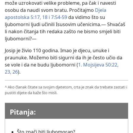
može uzrokovati velike probleme, pa čak i navesti
osobu da naudi svom bratu. Pročitajmo
Djela
apostolska 5:17, 18 i
7:54-59
da vidimo što su
ljubomorni ljudi učinili Isusovim učenicima.— Shvaćaš
li nakon čitanja tih redaka zašto ne bismo smjeli biti
ljubomorni?—
Josip je živio 110 godina. Imao je djecu, unuke i
praunuke. Možemo biti sigurni da ih je često učio da
se vole i da ne budu ljubomorni (
1. Mojsijeva 50:22,
23,
26
).
^
Ako članak čitate sa svojim djetetom, crta je znak da trebate zastati i
pustiti dijete da kaže što misli.
Pitanja:
Što znači biti ljubomoran?