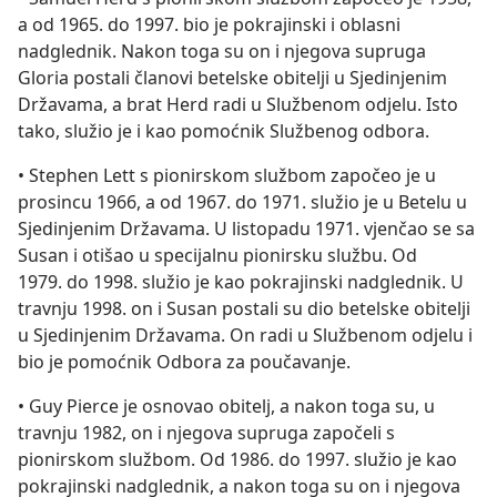
a od 1965. do 1997. bio je pokrajinski i oblasni
nadglednik. Nakon toga su on i njegova supruga
Gloria postali članovi betelske obitelji u Sjedinjenim
Državama, a brat Herd radi u Službenom odjelu. Isto
tako, služio je i kao pomoćnik Službenog odbora.
• Stephen Lett s pionirskom službom započeo je u
prosincu 1966, a od 1967. do 1971. služio je u Betelu u
Sjedinjenim Državama. U listopadu 1971. vjenčao se sa
Susan i otišao u specijalnu pionirsku službu. Od
1979. do 1998. služio je kao pokrajinski nadglednik. U
travnju 1998. on i Susan postali su dio betelske obitelji
u Sjedinjenim Državama. On radi u Službenom odjelu i
bio je pomoćnik Odbora za poučavanje.
• Guy Pierce je osnovao obitelj, a nakon toga su, u
travnju 1982, on i njegova supruga započeli s
pionirskom službom. Od 1986. do 1997. služio je kao
pokrajinski nadglednik, a nakon toga su on i njegova