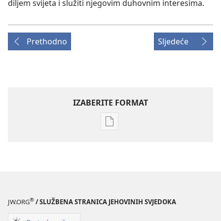
diljem svijeta i služiti njegovim duhovnim interesima.
Prethodno
Sljedeće
IZABERITE FORMAT
Postavke
preuzimanja
naših
izdanja
STRAŽARSKA
KULA
(IZDANJE
®
JW.ORG
/ SLUŽBENA STRANICA JEHOVINIH SVJEDOKA
ZA