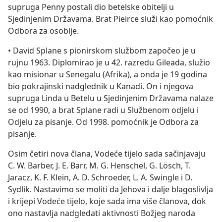
supruga Penny postali dio betelske obitelji u
Sjedinjenim Državama. Brat Pieirce služi kao pomoćnik
Odbora za osoblje.
• David Splane s pionirskom službom započeo je u
rujnu 1963. Diplomirao je u 42. razredu Gileada, služio
kao misionar u Senegalu (Afrika), a onda je 19 godina
bio pokrajinski nadglednik u Kanadi. On i njegova
supruga Linda u Betelu u Sjedinjenim Državama nalaze
se od 1990, a brat Splane radi u Službenom odjelu i
Odjelu za pisanje. Od 1998. pomoćnik je Odbora za
pisanje.
Osim četiri nova člana, Vodeće tijelo sada sačinjavaju
C. W. Barber, J. E. Barr, M. G. Henschel, G. Lösch, T.
Jaracz, K. F. Klein, A. D. Schroeder, L. A. Swingle i D.
Sydlik. Nastavimo se moliti da Jehova i dalje blagoslivlja
i krijepi Vodeće tijelo, koje sada ima više članova, dok
ono nastavlja nadgledati aktivnosti Božjeg naroda