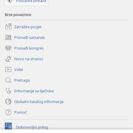
PROUČAVANJE)
Postavke prikaza
1. siječnja
2000.
Brze poveznice
Zatražite posjet
Pronađi sastanak
(otvara
se
Pronađi kongres
(otvara
novi
se
prozor)
Novo na stranici
novi
prozor)
Videi
Pretraga
Informacije za liječnike
Globalni katalog informacija
Pomoć
Dobrovoljni prilog
(otvara