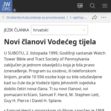
JW.ORG
Prijava
(otvara
Promijeni
JW.ORG
PO
se
jezik
|
IZ
Stražarska kula (izdanje za proučavanje) | 1. siječnja 2000.
novi
Pretraga
prozor)
JEZIK ČLANKA
Novi članovi Vodećeg tijela
U SUBOTU, 2. listopada 1999, Godišnji sastanak Watch
Tower Bible and Tract Society of Pennsylvania
zaključen je jednom obaviješću koja je bila pravo
iznenađenje. Program su osobno, ili telefonskom
linijom, pratile 10 594 osobe koje su bile oduševljene
kad su čule da je Vodeće tijelo Jehovinih svjedoka
dobilo četiri nova člana. Ti su novi članovi, svi
pomazani kršćani, Samuel F. Herd, M. Stephen Lett,
Guy H. Pierce i David H. Splane.
• Samuel Herd s pionirskom službom započeo je 1958,