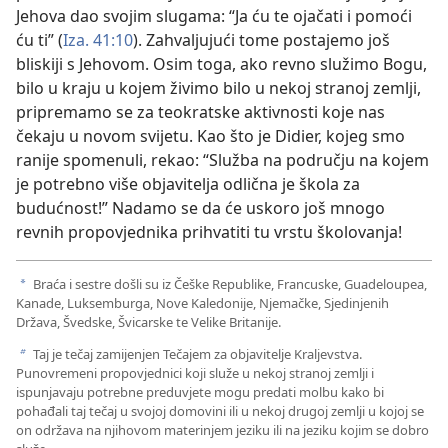
Jehova dao svojim slugama: “Ja ću te ojačati i pomoći
ću ti” (
Iza. 41:10
). Zahvaljujući tome postajemo još
bliskiji s Jehovom. Osim toga, ako revno služimo Bogu,
bilo u kraju u kojem živimo bilo u nekoj stranoj zemlji,
pripremamo se za teokratske aktivnosti koje nas
čekaju u novom svijetu. Kao što je Didier, kojeg smo
ranije spomenuli, rekao: “Služba na području na kojem
je potrebno više objavitelja odlična je škola za
budućnost!” Nadamo se da će uskoro još mnogo
revnih propovjednika prihvatiti tu vrstu školovanja!
Braća i sestre došli su iz Češke Republike, Francuske, Guadeloupea,
a
Kanade, Luksemburga, Nove Kaledonije, Njemačke, Sjedinjenih
Država, Švedske, Švicarske te Velike Britanije.
Taj je tečaj zamijenjen Tečajem za objavitelje Kraljevstva.
b
Punovremeni propovjednici koji služe u nekoj stranoj zemlji i
ispunjavaju potrebne preduvjete mogu predati molbu kako bi
pohađali taj tečaj u svojoj domovini ili u nekoj drugoj zemlji u kojoj se
on održava na njihovom materinjem jeziku ili na jeziku kojim se dobro