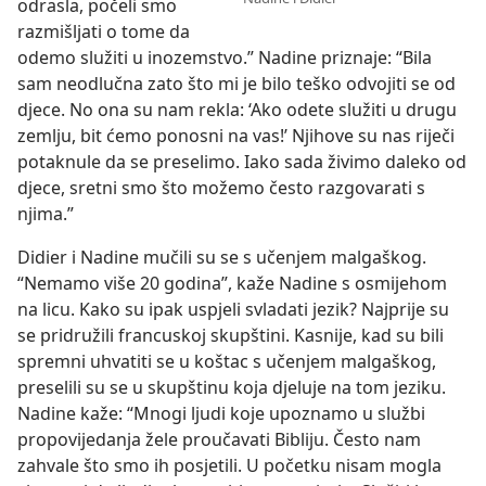
odrasla, počeli smo
razmišljati o tome da
odemo služiti u inozemstvo.” Nadine priznaje: “Bila
sam neodlučna zato što mi je bilo teško odvojiti se od
djece. No ona su nam rekla: ‘Ako odete služiti u drugu
zemlju, bit ćemo ponosni na vas!’ Njihove su nas riječi
potaknule da se preselimo. Iako sada živimo daleko od
djece, sretni smo što možemo često razgovarati s
njima.”
Didier i Nadine mučili su se s učenjem malgaškog.
“Nemamo više 20 godina”, kaže Nadine s osmijehom
na licu. Kako su ipak uspjeli svladati jezik? Najprije su
se pridružili francuskoj skupštini. Kasnije, kad su bili
spremni uhvatiti se u koštac s učenjem malgaškog,
preselili su se u skupštinu koja djeluje na tom jeziku.
Nadine kaže: “Mnogi ljudi koje upoznamo u službi
propovijedanja žele proučavati Bibliju. Često nam
zahvale što smo ih posjetili. U početku nisam mogla