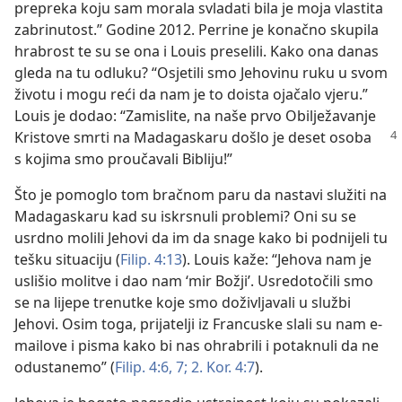
prepreka koju sam morala svladati bila je moja vlastita
zabrinutost.” Godine 2012. Perrine je konačno skupila
hrabrost te su se ona i Louis preselili. Kako ona danas
gleda na tu odluku? “Osjetili smo Jehovinu ruku u svom
životu i mogu reći da nam je to doista ojačalo vjeru.”
Louis je dodao: “Zamislite, na naše prvo Obilježavanje
Kristove
smrti na Madagaskaru došlo je deset osoba
s kojima smo proučavali Bibliju!”
Što je pomoglo tom bračnom paru da nastavi služiti na
Madagaskaru kad su iskrsnuli problemi? Oni su se
usrdno molili Jehovi da im da snage kako bi podnijeli tu
tešku situaciju (
Filip. 4:13
). Louis kaže: “Jehova nam je
uslišio molitve i dao nam ‘mir Božji’. Usredotočili smo
se na lijepe trenutke koje smo doživljavali u službi
Jehovi. Osim toga, prijatelji iz Francuske slali su nam e-
mailove i pisma kako bi nas ohrabrili i potaknuli da ne
odustanemo” (
Filip. 4:6, 7;
2. Kor. 4:7
).