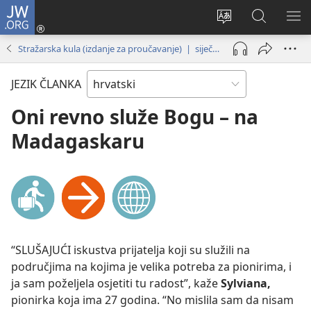
JW.ORG
Prijava
(otvara
Promijeni
JW.ORG
PO
se
jezik
|
IZ
Stražarska kula (izdanje za proučavanje) | siječanj 2018.
novi
Pretraga
prozor)
JEZIK ČLANKA
Oni revno služe Bogu – na
Madagaskaru
“SLUŠAJUĆI iskustva prijatelja koji su služili na
područjima na kojima je velika potreba za pionirima, i
ja sam poželjela osjetiti tu radost”, kaže
Sylviana,
pionirka koja ima 27 godina. “No mislila sam da nisam