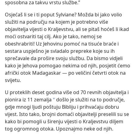
sposobna za takvu vrstu službe.”
Osjećaš li se i ti poput Sylviane? Možda bi jako volio
služiti na području na kojem je potrebno više
objavitelja vijesti o Kraljevstvu, ali se pitaš hoćeš li ikad
moći ostvariti taj cilj. Ako je tako, nemoj se
obeshrabriti! Uz Jehovinu pomoć na tisuće braće i
sestara uspješno je svladalo prepreke koje su ih
sprečavale da prošire svoju službu. Da bismo vidjeli
kako je Jehova pomogao nekima od njih, posjetit ćemo
afrički otok Madagaskar — po veličini četvrti otok na
svijetu.
U proteklih deset godina više od 70 revnih objavitelja i
pionira iz 11 zemalja
došlo je služiti na to područje,
a
gdje mnogi ljudi poštuju Bibliju i prihvaćaju dobru
vijest. Isto tako, brojni domaći objavitelji preselili su se
kako bi pomogli u širenju vijesti o Kraljevstvu diljem
tog ogromnog otoka. Upoznajmo neke od njih.