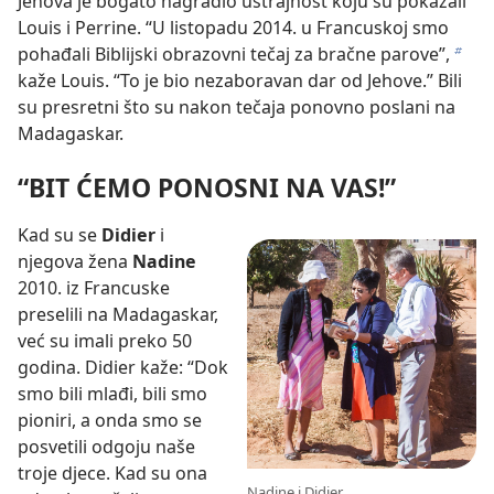
Jehova je bogato nagradio ustrajnost koju su pokazali
Louis i Perrine. “U listopadu 2014. u Francuskoj smo
pohađali Biblijski obrazovni tečaj za bračne parove”,
b
kaže Louis. “To je bio nezaboravan dar od Jehove.” Bili
su presretni što su nakon tečaja ponovno poslani na
Madagaskar.
“BIT ĆEMO PONOSNI NA VAS!”
Kad su se
Didier
i
njegova žena
Nadine
2010. iz Francuske
preselili na Madagaskar,
već su imali preko 50
godina. Didier kaže: “Dok
smo bili mlađi, bili smo
pioniri, a onda smo se
posvetili odgoju naše
troje djece. Kad su ona
Nadine i Didier