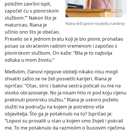
položim završni ispit,
započet ću s pionirskom
službom.’” Nakon što je
Riana drži govor na jeziku tandroy
maturirao, Riana je
učinio ono što je obećao.
Preselio se k jednom bratu koji je bio pionir, pronašao
posao sa skraćenim radnim vremenom i započeo s
pionirskom službom. On kaže: “Bila je to najbolja
odluka u mom životu.”
Međutim, članovi njegove obitelji nikako nisu mogli
shvatiti zašto se ne želi posvetiti karijeri. Riana je
ispričao: “Otac, stric i bakina sestra poticali su me na
visoko obrazovanje. No ja nisam htio ni pod koju cijenu
prekinuti pionirsku službu.” Riana je uskoro poželio
služiti na području na kojem je potrebno više
objavitelja. Što ga je potaknulo na to? Ispričao je:
“Lopovi su provalili u stan u kojem smo živjeli i pokrali
me. To me potaknulo da razmislim o Isusovim riječima