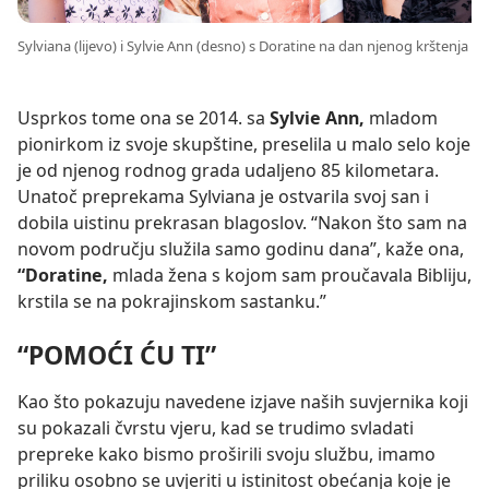
Sylviana (lijevo) i Sylvie Ann (desno) s Doratine na dan njenog krštenja
Usprkos tome ona se 2014. sa
Sylvie Ann,
mladom
pionirkom iz svoje skupštine, preselila u malo selo koje
je od njenog rodnog grada udaljeno 85 kilometara.
Unatoč preprekama Sylviana je ostvarila svoj san i
dobila uistinu prekrasan blagoslov. “Nakon što sam na
novom području služila samo godinu dana”, kaže ona,
“Doratine,
mlada žena s kojom sam proučavala Bibliju,
krstila se na pokrajinskom sastanku.”
“POMOĆI ĆU TI”
Kao što pokazuju navedene izjave naših suvjernika koji
su pokazali čvrstu vjeru, kad se trudimo svladati
prepreke kako bismo proširili svoju službu, imamo
priliku osobno se uvjeriti u istinitost obećanja koje je