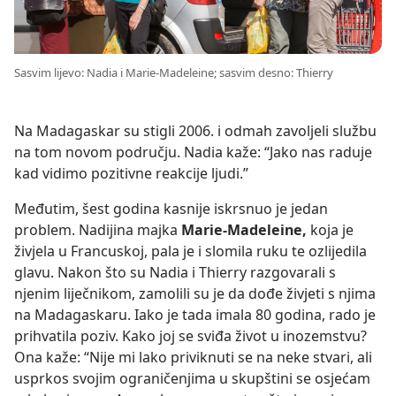
Sasvim lijevo: Nadia i Marie-Madeleine; sasvim desno: Thierry
Na Madagaskar su stigli 2006. i odmah zavoljeli službu
na tom novom području. Nadia kaže: “Jako nas raduje
kad vidimo pozitivne reakcije ljudi.”
Međutim, šest godina kasnije iskrsnuo je jedan
problem. Nadijina majka
Marie-Madeleine,
koja je
živjela u Francuskoj, pala je i slomila ruku te ozlijedila
glavu. Nakon što su Nadia i Thierry razgovarali s
njenim liječnikom, zamolili su je da dođe živjeti s njima
na Madagaskaru. Iako je tada imala 80 godina, rado je
prihvatila poziv. Kako joj se sviđa život u inozemstvu?
Ona kaže: “Nije mi lako priviknuti se na neke stvari, ali
usprkos svojim ograničenjima u skupštini se osjećam