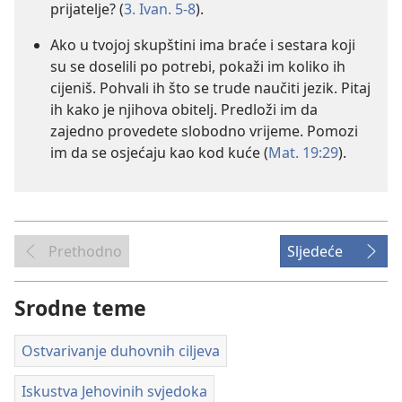
prijatelje? (
3. Ivan. 5-8
).
Ako u tvojoj skupštini ima braće i sestara koji
su se doselili po potrebi, pokaži im koliko ih
cijeniš. Pohvali ih što se trude naučiti jezik. Pitaj
ih kako je njihova obitelj. Predloži im da
zajedno provedete slobodno vrijeme. Pomozi
im da se osjećaju kao kod kuće (
Mat. 19:29
).
Prethodno
Sljedeće
Srodne teme
Ostvarivanje duhovnih ciljeva
Iskustva Jehovinih svjedoka