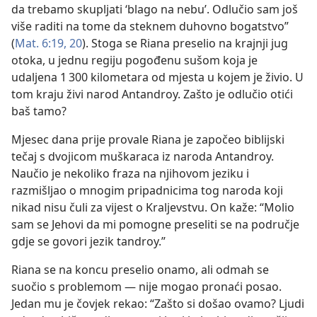
da trebamo skupljati ‘blago na nebu’. Odlučio sam još
više raditi na tome da steknem duhovno bogatstvo”
(
Mat. 6:19, 20
). Stoga se Riana preselio na krajnji jug
otoka, u jednu regiju pogođenu sušom koja je
udaljena 1 300 kilometara od mjesta u kojem je živio. U
tom kraju živi narod Antandroy. Zašto je odlučio otići
baš tamo?
Mjesec dana prije provale Riana je započeo biblijski
tečaj s dvojicom muškaraca iz naroda Antandroy.
Naučio je nekoliko fraza na njihovom jeziku i
razmišljao o mnogim pripadnicima tog naroda koji
nikad nisu čuli za vijest o Kraljevstvu. On kaže: “Molio
sam se Jehovi da mi pomogne preseliti se na područje
gdje se govori jezik tandroy.”
Riana se na koncu preselio onamo, ali odmah se
suočio s problemom — nije mogao pronaći posao.
Jedan mu je čovjek rekao: “Zašto si došao ovamo? Ljudi