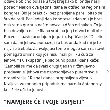
odavde obično odlaze u tvoj kraj kako bi ondje našli
posao!” Nakon dva tjedna Riana je otišao na regionalni
kongres. Bio je praktički bez prebijene pare i pitao se
što da radi. Posljednji dan kongresa jedan mu je brat
diskretno gurnuo nešto novca u džep od sakoa. To je
bilo dovoljno da se Riana vrati na jug i otvori mali obrt.
Počeo se baviti prodajom jogurta. Ispričao je: “Osjetio
sam da mi Jehova pomaže, i to baš onda kad mi je to
najviše trebalo. Zahvaljujući tome mogao sam nastaviti
pomagati onima koji još nisu imali priliku čuti za
Jehovu!” I u skupštini je bilo puno posla. Riana kaže:
“Zamolili su me da svaki drugi tjedan držim javno
predavanje. Jehova me osposobljavao
putem svoje
organizacije.” Riana i danas propovijeda vijest o
Kraljevstvu mnogim pripadnicima naroda Antandroy
koji žele učiti o Jehovi.
“NAMJERE ĆE TVOJE USPJETI”