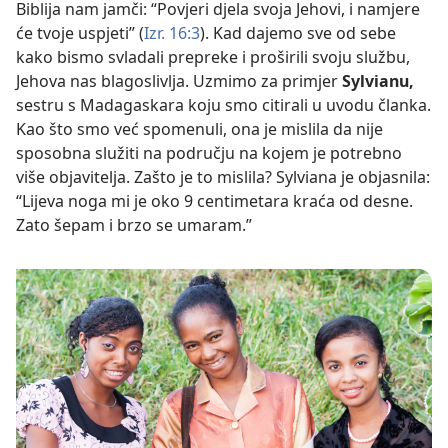
Biblija nam jamči: “Povjeri djela svoja Jehovi, i namjere
će tvoje uspjeti” (
Izr. 16:3
). Kad dajemo sve od sebe
kako bismo svladali prepreke i proširili svoju službu,
Jehova nas blagoslivlja. Uzmimo za primjer
Sylvianu,
sestru s Madagaskara koju smo citirali u uvodu članka.
Kao što smo već spomenuli, ona je mislila da nije
sposobna služiti na području na kojem je potrebno
više objavitelja. Zašto je to mislila? Sylviana je objasnila:
“Lijeva noga mi je oko 9 centimetara kraća od desne.
Zato šepam i brzo se umaram.”