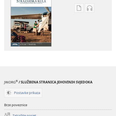
Postavke
Postavke
preuzimanja
preuzimanja
naših
zvučnih
izdanja
sadržaja
STRAŽARSKA
STRAŽARSKA
KULA
KULA
(IZDANJE
(IZDANJE
ZA
ZA
PROUČAVANJE)
PROUČAVANJ
siječanj 2018.
siječanj 2018.
®
JW.ORG
/ SLUŽBENA STRANICA JEHOVINIH SVJEDOKA
Postavke prikaza
Brze poveznice
Zatražite posjet