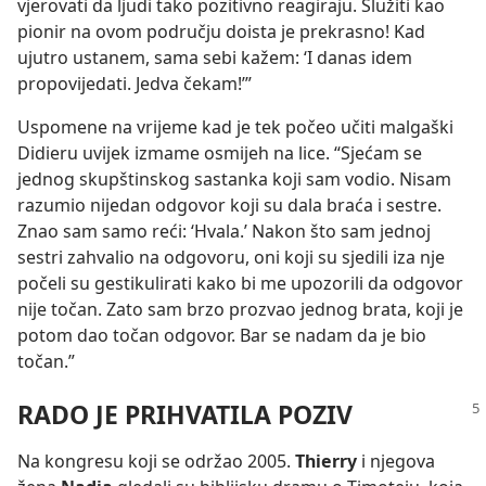
vjerovati da ljudi tako pozitivno reagiraju. Služiti kao
pionir na ovom području doista je prekrasno! Kad
ujutro ustanem, sama sebi kažem: ‘I danas idem
propovijedati. Jedva čekam!’”
Uspomene na vrijeme kad je tek počeo učiti malgaški
Didieru uvijek izmame osmijeh na lice. “Sjećam se
jednog skupštinskog sastanka koji sam vodio. Nisam
razumio nijedan odgovor koji su dala braća i sestre.
Znao sam samo reći: ‘Hvala.’ Nakon što sam jednoj
sestri zahvalio na odgovoru, oni koji su sjedili iza nje
počeli su gestikulirati kako bi me upozorili da odgovor
nije točan. Zato sam brzo prozvao jednog brata, koji je
potom dao točan odgovor. Bar se nadam da je bio
točan.”
RADO JE PRIHVATILA POZIV
Na kongresu koji se održao 2005.
Thierry
i njegova