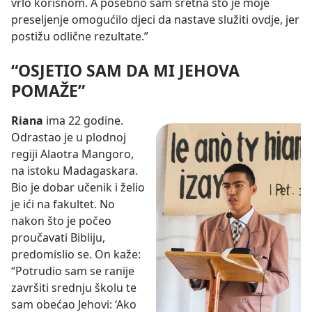
vrlo korisnom. A posebno sam sretna što je moje
preseljenje omogućilo djeci da nastave služiti ovdje, jer
postižu odlične rezultate.”
“OSJETIO SAM DA MI JEHOVA
POMAŽE”
Riana
ima 22 godine.
Odrastao je u plodnoj
regiji Alaotra Mangoro,
na istoku Madagaskara.
Bio je dobar učenik i želio
je ići na fakultet. No
nakon što je počeo
proučavati Bibliju,
predomislio se. On kaže:
“Potrudio sam se ranije
završiti srednju školu te
sam obećao Jehovi: ‘Ako