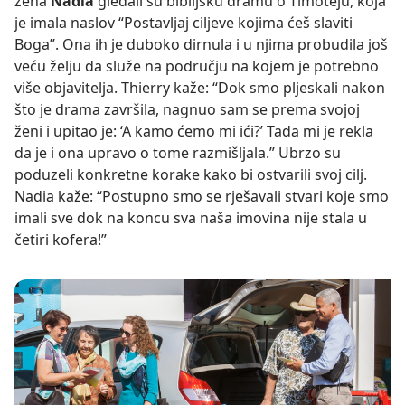
žena
Nadia
gledali su biblijsku dramu o Timoteju, koja
je imala naslov “Postavljaj ciljeve kojima ćeš slaviti
Boga”. Ona ih je duboko dirnula i u njima probudila još
veću želju da služe na području na kojem je potrebno
više objavitelja. Thierry kaže: “Dok smo pljeskali nakon
što je drama završila, nagnuo sam se prema svojoj
ženi i upitao je: ‘A kamo ćemo mi ići?’ Tada mi je rekla
da je i ona upravo o tome razmišljala.” Ubrzo su
poduzeli konkretne korake kako bi ostvarili svoj cilj.
Nadia kaže: “Postupno smo se rješavali stvari koje smo
imali sve dok na koncu sva naša imovina nije stala u
četiri kofera!”