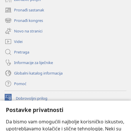
Pronađi sastanak
(otvara
se
Pronađi kongres
(otvara
novi
se
prozor)
Novo na stranici
novi
prozor)
Videi
Pretraga
Informacije za liječnike
Globalni katalog informacija
Pomoć
Dobrovoljni prilog
(otvara
se
Postavke privatnosti
novi
INTERNETSKA BIBLIOTEKA Watchtower
(otvara
prozor)
Da bismo vam omogućili najbolje korisničko iskustvo,
se
®
JW Hub
upotrebljavamo kolačiće i slične tehnologije. Neki su
novi
(otvara