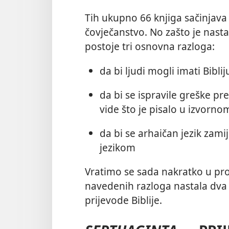
Tih ukupno 66 knjiga sačinjava
čovječanstvo. No zašto je nasta
postoje tri osnovna razloga:
da bi ljudi mogli imati Bibl
da bi se ispravile greške pr
vide što je pisalo u izvorno
da bi se arhaičan jezik zam
jezikom
Vratimo se sada nakratko u pro
navedenih razloga nastala dva 
prijevode Biblije.