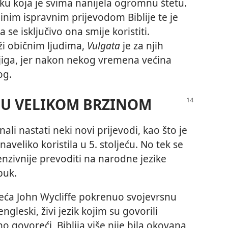
u koja je svima nanijela ogromnu štetu.
inim ispravnim prijevodom Biblije te je
 se isključivo ona smije koristiti.
iži običnim ljudima,
Vulgata
je za njih
jiga, jer nakon nekog vremena većina
og.
ČU VELIKOM BRZINOM
i nastati neki novi prijevodi, kao što je
naveliko koristila u 5. stoljeću. No tek se
tenzivnije prevoditi na narodne jezike
puk.
jeća John Wycliffe pokrenuo svojevrsnu
engleski, živi jezik kojim su govorili
o govoreći, Biblija više nije bila okovana