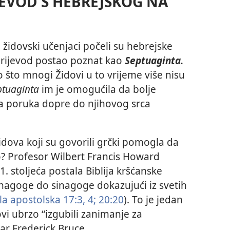
EVOD S HEBREJSKOG NA
a židovski učenjaci počeli su hebrejske
e prijevod postao poznat kao
Septuaginta.
o što mnogi Židovi u to vrijeme više nisu
ptuaginta
im je omogućila da bolje
žja poruka dopre do njihovog srca
idova koji su govorili grčki pomogla da
o? Profesor Wilbert Francis Howard
1. stoljeća postala Biblija kršćanske
 sinagoge do sinagoge dokazujući iz svetih
la apostolska 17:3, 4;
20:20
). To je jedan
vi ubrzo “izgubili zanimanje za
ar Frederick Bruce.