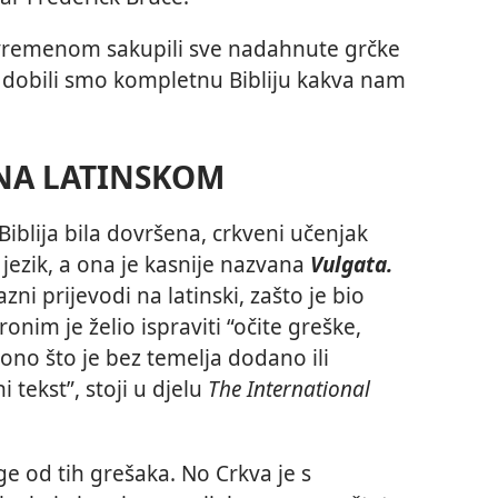
s vremenom sakupili sve nadahnute grčke
dobili smo kompletnu Bibliju kakva nam
 NA LATINSKOM
iblija bila dovršena, crkveni učenjak
 jezik, a ona je kasnije nazvana
Vulgata.
zni prijevodi na latinski, zašto je bio
onim je želio ispraviti “očite greške,
ono što je bez temelja dodano ili
 tekst”, stoji u djelu
The International
e od tih grešaka. No Crkva je s