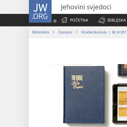
JW.ORG
Jehovini svjedoci
POČETNA
BIBLIJSKA
Biblioteka
Časopisi
Stražarska kula | Br. 6/201