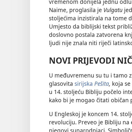
vremenom donijela jednu odluk
Naime, proglasila je
Vulgatu
jed
stoljećima inzistirala na tome da
Umjesto da biblijski tekst pribl
doslovno postala zatvorena kn
ljudi nije znala niti riječi latinsk
NOVI PRIJEVODI NI
U međuvremenu su tu i tamo znal
glasovita
sirijska
Pešita
,
koja se 
u 14. stoljeću Bibliju počelo in
kako bi je mogao čitati običan 
U Engleskoj je koncem 14. stol
revoluciju. Preveo je Bibliju na 
njegovi sunarodnjaci. Simboličn