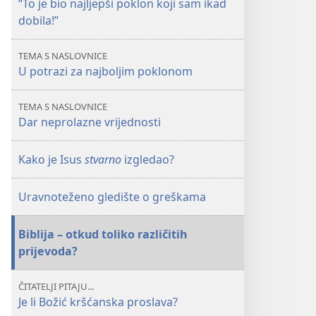
“To je bio najljepši poklon koji sam ikad
vrijednosti
vrijednosti
dobila!”
TEMA S NASLOVNICE
U potrazi za najboljim poklonom
TEMA S NASLOVNICE
Dar neprolazne vrijednosti
Kako je Isus
stvarno
izgledao?
Uravnoteženo gledište o greškama
Biblija – otkud toliko različitih
prijevoda?
ČITATELJI PITAJU...
Je li Božić kršćanska proslava?