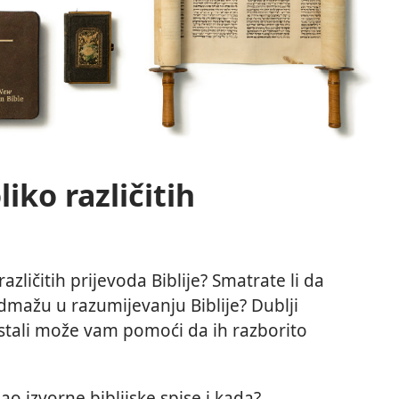
liko različitih
zličitih prijevoda Biblije? Smatrate li da
dmažu u razumijevanju Biblije? Dublji
astali može vam pomoći da ih razborito
sao izvorne biblijske spise i kada?