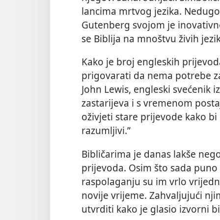
lancima mrtvog jezika. Nedugo
Gutenberg svojom je inovativ
se Biblija na mnoštvu živih jez
Kako je broj engleskih prijevoda
prigovarati da nema potrebe za 
John Lewis, engleski svećenik iz 
zastarijeva i s vremenom postaj
oživjeti stare prijevode kako bi 
razumljivi.”
Bibličarima je danas lakše nego 
prijevoda. Osim što sada puno b
raspolaganju su im vrlo vrijedn
novije vrijeme. Zahvaljujući n
utvrditi kako je glasio izvorni bi