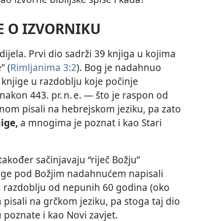
E O IZVORNIKU
dijela. Prvi dio sadrži 39 knjiga u kojima
” (
Rimljanima 3:2
). Bog je nadahnuo
 knjige u razdoblju koje počinje
 nakon 443. pr. n. e. — što je raspon od
inom pisali na hebrejskom jeziku, pa zato
ige,
a mnogima je poznat i kao Stari
također sačinjavaju “riječ Božju”
njige pod Božjim nadahnućem napisali
to u razdoblju od nepunih 60 godina (oko
m pisali na grčkom jeziku, pa stoga taj dio
 poznate i kao Novi zavjet.