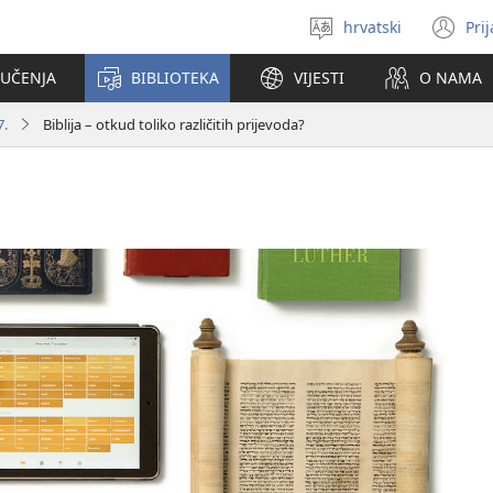
hrvatski
Pri
Izaberi
(o
jezik
se
 UČENJA
BIBLIOTEKA
VIJESTI
O NAMA
no
pr
7.
Biblija – otkud toliko različitih prijevoda?