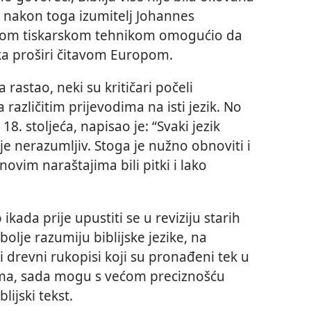
 nakon toga izumitelj Johannes
nom tiskarskom tehnikom omogućio da
ika proširi čitavom Europom.
 rastao, neki su kritičari počeli
različitim prijevodima na isti jezik. No
18. stoljeća, napisao je: “Svaki jezik
e nerazumljiv. Stoga je nužno obnoviti i
novim naraštajima bili pitki i lako
ikada prije upustiti se u reviziju starih
olje razumiju biblijske jezike, na
i drevni rukopisi koji su pronađeni tek u
jima, sada mogu s većom preciznošću
blijski tekst.