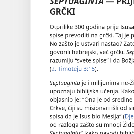
SEPTUAGINTA
— PRIJ
GRČKI
Otprilike 300 godina prije Isus
spise prevoditi na grčki. Taj j
No zašto je ustvari nastao? Zat
govorili hebrejski, već grčki.
Se
razumiju “svete spise” i da Bo
(
2. Timoteju 3:15
).
Septuaginta
je i milijunima ne-Ž
upoznaju biblijska učenja. Kak
objasnio je: “Ona je od sredine 
Crkve, čiji su misionari išli od
spisa da je Isus bio Mesija” (
Dje
od razloga zašto su mnogi Žido
Septuagintu”,
kako navodi biblič