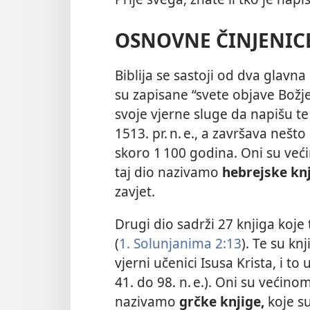
OSNOVNE ČINJENIC
Biblija se sastoji od dva glavna 
su zapisane “svete objave Božje
svoje vjerne sluge da napišu te
1513. pr. n. e., a završava nešto
skoro 1 100 godina. Oni su već
taj dio nazivamo
hebrejske knj
zavjet.
Drugi dio sadrži 27 knjiga koje 
(
1. Solunjanima 2:13
). Te su k
vjerni učenici Isusa Krista, i 
41. do 98. n. e.). Oni su većino
nazivamo
grčke knjige,
koje su