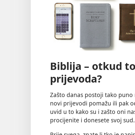
Biblija – otkud to
prijevoda?
Zašto danas postoji tako puno ra
novi prijevodi pomažu ili pak o
uvid u to kako su i zašto oni n
procijenite i donesete svoj sud.
Prije svega, znate li tko je napi