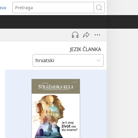
java
tvara
Pretraga
vi
ozor)
JEZIK ČLANKA