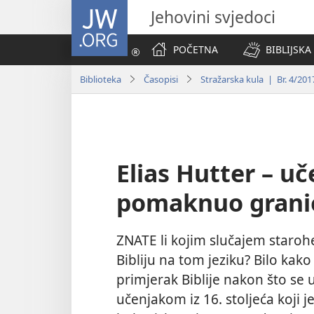
JW.ORG
Jehovini svjedoci
POČETNA
BIBLIJSKA
Biblioteka
Časopisi
Stražarska kula | Br. 4/201
Elias Hutter – uč
pomaknuo granic
ZNATE li kojim slučajem starohebr
Bibliju na tom jeziku? Bilo kako 
primjerak Biblije nakon što se
učenjakom iz 16. stoljeća koji j