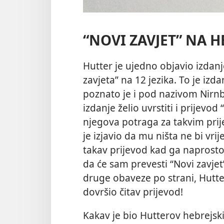
“NOVI ZAVJET” NA 
Hutter je ujedno objavio izdanj
zavjeta” na 12 jezika. To je iz
poznato je i pod nazivom Nirnbe
izdanje želio uvrstiti i prijevo
njegova potraga za takvim prij
je izjavio da mu ništa ne bi vri
takav prijevod kad ga naprosto
da će sam prevesti “Novi zavjet
druge obaveze po strani, Hutte
dovršio čitav prijevod!
Kakav je bio Hutterov hebrejsk