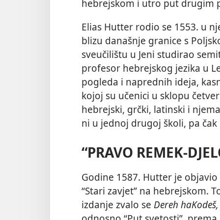
hebrejskom i utro put drugim p
Elias Hutter rodio se 1553. u n
blizu današnje granice s Poljs
sveučilištu u Jeni studirao sem
profesor hebrejskog jezika u Le
pogleda i naprednih ideja, kas
kojoj su učenici u sklopu četv
hebrejski, grčki, latinski i njem
ni u jednoj drugoj školi, pa čak 
“PRAVO REMEK-DJEL
Godine 1587. Hutter je objavio
“Stari zavjet” na hebrejskom. T
izdanje zvalo se
Dereh haKodeš,
odnosno “Put svetosti”, prema