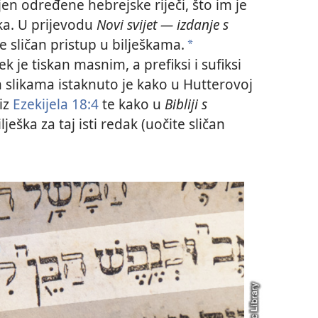
n određene hebrejske riječi, što im je
ka. U prijevodu
Novi svijet — izdanje s
e sličan pristup u bilješkama.
a
jek je tiskan masnim, a prefiksi i sufiksi
slikama istaknuto je kako u Hutterovoj
 iz
Ezekijela 18:4
te kako u
Bibliji s
lješka za taj isti redak (uočite sličan