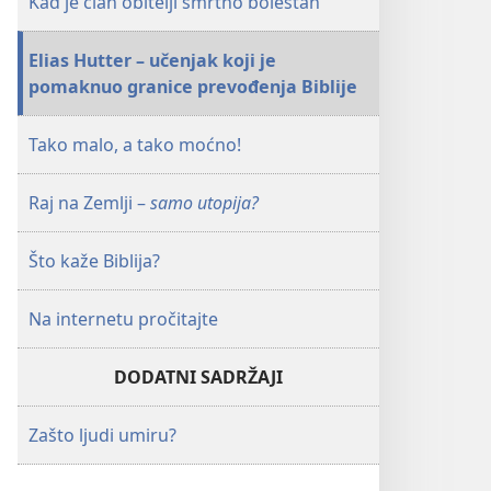
Kad je član obitelji smrtno bolestan
Elias Hutter – učenjak koji je
pomaknuo granice prevođenja Biblije
Tako malo, a tako moćno!
Raj na Zemlji –
samo utopija?
Što kaže Biblija?
Na internetu pročitajte
DODATNI SADRŽAJI
Zašto ljudi umiru?