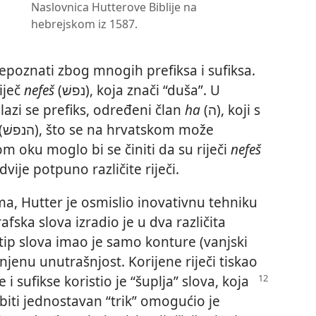
Naslovnica Hutterove Biblije na
hebrejskom iz 1587.
o
prepoznati zbog mnogih prefiksa i sufiksa.
iječ
nefeš
(נפשׁ), koja znači “duša”. U
alazi se prefiks, određeni član
ha
(ה), koji s
vatskom može
om oku moglo bi se činiti da su riječi
nefeš
avo dvije potpuno različite riječi.
, Hutter je osmislio inovativnu tehniku
fska slova izradio je u dva različita
tip slova imao je samo konture (vanjski
njenu unutrašnjost. Korijene riječi tiskao
i sufikse koristio je “šuplja” slova, koja
biti jednostavan “trik” omogućio je