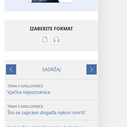
IZABERITE FORMAT
Postavke
Postavke
preuzimanja
preuzimanja
naših
zvučnih
izdanja
sadržaja
SADRŽAJ
STRAŽARSKA
STRAŽARSKA
Prethodno
Sljedeće
KULA
KULA
Je
Je
TEMA S NASLOVNICE
li
li
Vječita nepoznanica
ovaj
ovaj
život
život
TEMA S NASLOVNICE
sve
sve
Što se zapravo događa nakon smrti?
što
što
imamo?
imamo?