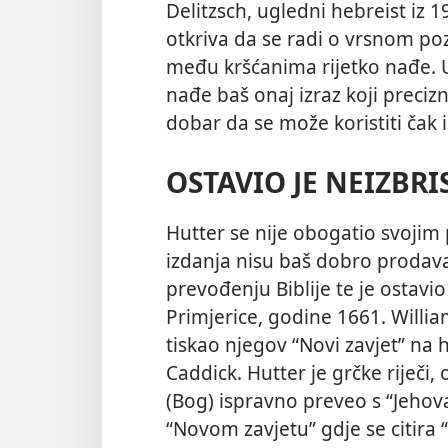
Delitzsch, ugledni hebreist iz 1
otkriva da se radi o vrsnom po
među kršćanima rijetko nađe. U
nađe baš onaj izraz koji preciz
dobar da se može koristiti čak 
OSTAVIO JE NEIZBRI
Hutter se nije obogatio svojim
izdanja nisu baš dobro prodava
prevođenju Biblije te je ostavio
Primjerice, godine 1661. Willi
tiskao njegov “Novi zavjet” na 
Caddick. Hutter je grčke riječi,
(Bog) ispravno preveo s “Jehova” (יהוה, JHVH) na onim mjes
“Novom zavjetu” gdje se citira “