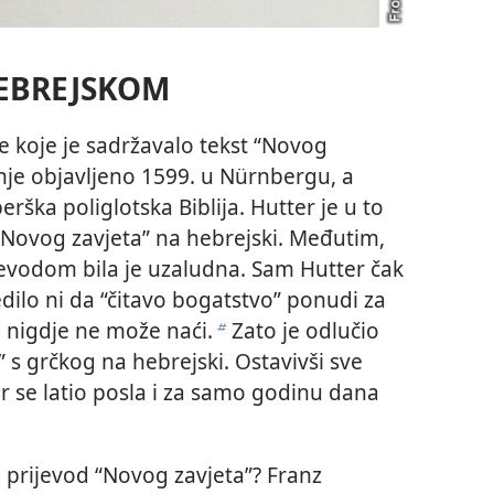
HEBREJSKOM
e koje je sadržavalo tekst “Novog
danje objavljeno 1599. u Nürnbergu, a
rška poliglotska Biblija. Hutter je u to
d “Novog zavjeta” na hebrejski. Međutim,
evodom bila je uzaludna. Sam Hutter čak
jedilo ni da “čitavo bogatstvo” ponudi za
 nigdje ne može naći.
Zato je odlučio
b
” s grčkog na hebrejski. Ostavivši sve
r se latio posla i za samo godinu dana
i prijevod “Novog zavjeta”? Franz