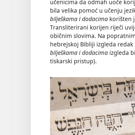
učenicima da odmah uoče korije
bila velika pomoć u učenju jezi
bilješkama i dodacima
korišten j
Transliterirani korijen riječi uvi
običnim slovima. Na popratnim 
hebrejskoj Bibliji izgleda redak
bilješkama i dodacima
izgleda bi
tiskarski pristup).