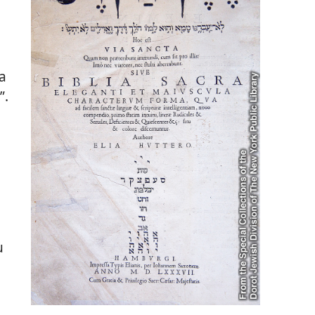
a
”.
u