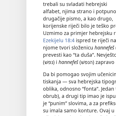
trebali su svladati hebrejski
alfabet, njima strano i potpun
drugačije pismo, a kao drugo,
korijenske riječi bilo je teško 
Uzmimo za primjer hebrejsku r
Ezekijelu 18:4
ispred te riječi n
njome tvori složenicu
hannefeš
(הנפשׁ), što se na hr
prevesti kao “ta duša”. Nevješt
(נפשׁ) i
hannefeš
(הנפשׁ) zapr
Da bi pomogao svojim učenicima
tiskanja — sva hebrejska tipogra
oblika, odnosno “fonta”. Jedan 
obrub), a drugi tip imao je ispu
je
“punim” slovima, a za prefikse 
su imala samo konture. Ovaj u 