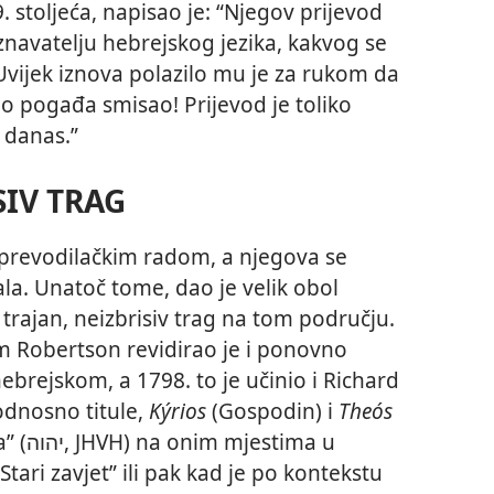
9. stoljeća, napisao je: “Njegov prijevod
znavatelju hebrejskog jezika, kakvog se
vijek iznova polazilo mu je za rukom da
no pogađa smisao! Prijevod je toliko
i danas.”
SIV TRAG
 prevodilačkim radom, a njegova se
la. Unatoč tome, dao je velik obol
 trajan, neizbrisiv trag na tom području.
am Robertson revidirao je i ponovno
hebrejskom, a 1798. to je učinio i Richard
 odnosno titule,
Kýrios
(Gospodin) i
Theós
tima u
Stari zavjet” ili pak kad je po kontekstu