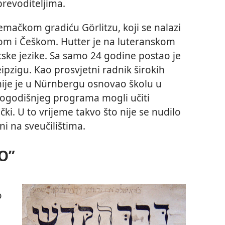
revoditeljima.
jemačkom gradiću Görlitzu, koji se nalazi
kom i Češkom. Hutter je na luteranskom
itske jezike. Sa samo 24 godine postao je
ipzigu. Kao prosvjetni radnik širokih
nije je u Nürnbergu osnovao školu u
erogodišnjeg programa mogli učiti
ački. U to vrijeme takvo što nije se nudilo
ni na sveučilištima.
O”
o