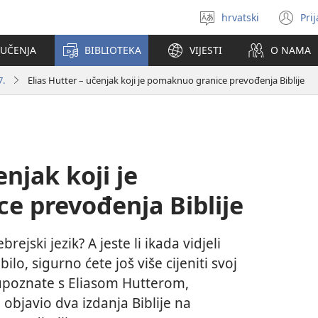
hrvatski
Pri
Izaberi
(o
jezik
se
 UČENJA
BIBLIOTEKA
VIJESTI
O NAMA
no
pr
7.
Elias Hutter – učenjak koji je pomaknuo granice prevođenja Biblije
enjak koji je
e prevođenja Biblije
ejski jezik? A jeste li ikada vidjeli
bilo, sigurno ćete još više cijeniti svoj
 upoznate s Eliasom Hutterom,
e objavio dva izdanja Biblije na