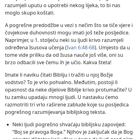
razumjeli uputu o upotrebi nekog lijeka, to bi nas
moglo skupo koštati.
A pogrešne predodžbe u vezi s nečim što se tiče vjere i
čovjekove duhovnosti mogu imati još teže posljedice.
Naprimjer, u 1. stoljeću neki su ljudi krivo razumjeli
određena Isusova učenja (
Ivan 6:48-68
). Umjesto da u
tome vide priliku da od Isusa nauče još više, oni su
brzo odbacili sve čemu ih je učio. Kakva šteta!
Imate li naviku čitati Bibliju i tražiti u njoj Božje
vodstvo? To je vrlo pohvalno. Međutim, postoji li
opasnost da neke dijelove Biblije krivo protumačite? U
tu zamku upadaju mnogi ljudi. U nastavku ćemo
razmotriti tri vrlo raširene zablude koje su posljedica
pogrešnog razumijevanja biblijskog teksta.
Neki ljudi pogrešno shvaćaju biblijsku zapovijed:
“Boj se pravoga Boga.” Njihov je zaključak da je Bog