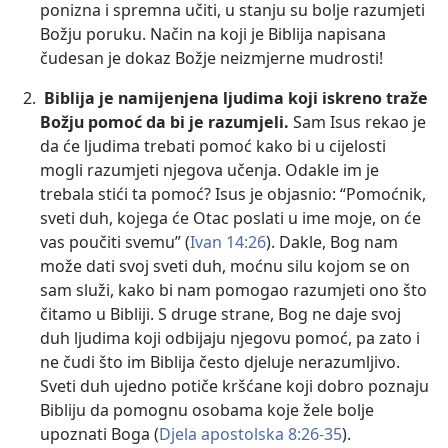
ponizna i spremna učiti, u stanju su bolje razumjeti
Božju poruku. Način na koji je Biblija napisana
čudesan je dokaz Božje neizmjerne mudrosti!
Biblija je namijenjena ljudima koji iskreno traže
Božju pomoć da bi je razumjeli.
Sam Isus rekao je
da će ljudima trebati pomoć kako bi u cijelosti
mogli razumjeti njegova učenja. Odakle im je
trebala stići ta pomoć? Isus je objasnio: “Pomoćnik,
sveti duh, kojega će Otac poslati u ime moje, on će
vas poučiti svemu” (
Ivan 14:26
). Dakle, Bog nam
može dati svoj sveti duh, moćnu silu kojom se on
sam služi, kako bi nam pomogao razumjeti ono što
čitamo u Bibliji. S druge strane, Bog ne daje svoj
duh ljudima koji odbijaju njegovu pomoć, pa zato i
ne čudi što im Biblija često djeluje nerazumljivo.
Sveti duh ujedno potiče kršćane koji dobro poznaju
Bibliju da pomognu osobama koje žele bolje
upoznati Boga (
Djela apostolska 8:26-35
).