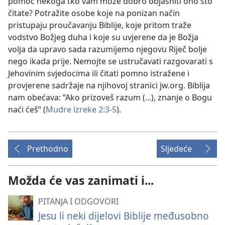
pomoć nekoga tko vam može dobro objasniti ono što
čitate? Potražite osobe koje na ponizan način
pristupaju proučavanju Biblije, koje pritom traže
vodstvo Božjeg duha i koje su uvjerene da je Božja
volja da upravo sada razumijemo njegovu Riječ bolje
nego ikada prije. Nemojte se ustručavati razgovarati s
Jehovinim svjedocima ili čitati pomno istražene i
provjerene sadržaje na njihovoj stranici jw.org. Biblija
nam obećava: “Ako prizoveš razum (...), znanje o Bogu
naći ćeš” (
Mudre izreke 2:3-5
).
Prethodno
Sljedeće
Možda će vas zanimati i...
PITANJA I ODGOVORI
Jesu li neki dijelovi Biblije međusobno