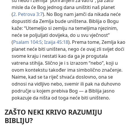
su nebo i Zemlja “pohranjeni za vatru”, pa zato
misle da će Bog jednog dana uništiti naš planet
(
2. Petrova 3:7
). No Bog nam jamči da nikada neće
dopustiti da Zemlja bude uništena. Biblija o Bogu
kaže: “Utemeljio si zemlju na temeljima njezinim,
neće se poljuljati dovijeka, do u svu vječnost”
(
Psalam 104:5;
Izaija 45:18
). Prema tome, Zemlja kao
planet neće biti uništena, nego će ovaj zli svijet doći
svome kraju i nestati kao da ga je progutala
vatrena stihija. Slično je i s izrazom “nebo”, koji u
ovom kontekstu također ima simbolično značenje.
Naime, kad se ta riječ shvaća doslovno, ona se
odnosi na vidljivo nebo, svemir ili pak na duhovno
područje u kojem prebiva Bog — a Biblija jasno
pokazuje da ništa od toga neće biti uništeno.
ZAŠTO NEKI KRIVO RAZUMIJU
BIBLIJU?