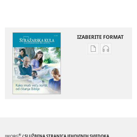
IZABERITE FORMAT
Postavke
Postavke
preuzimanja
preuzimanja
naših
zvučnih
izdanja
sadržaja
STRAŽARSKA
STRAŽARSKA
KULA
KULA
Kako
Kako
imati
imati
veću
veću
korist
korist
od
od
čitanja
čitanja
®
JW.ORG
/ SLUŽBENA STRANICA JEHOVINIH SVJEDOKA