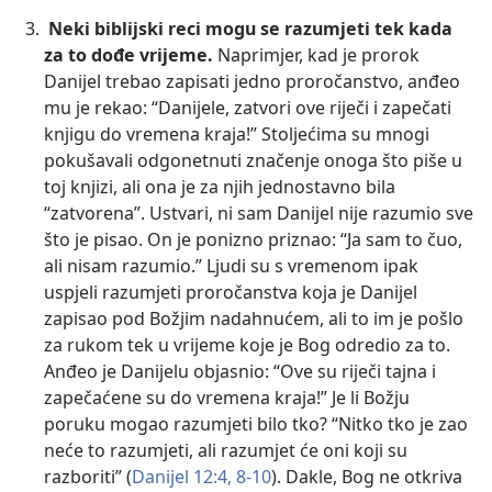
Neki biblijski reci mogu se razumjeti tek kada
za to dođe vrijeme.
Naprimjer, kad je prorok
Danijel trebao zapisati jedno proročanstvo, anđeo
mu je rekao: “Danijele, zatvori ove riječi i zapečati
knjigu do vremena kraja!” Stoljećima su mnogi
pokušavali odgonetnuti značenje onoga što piše u
toj knjizi, ali ona je za njih jednostavno bila
“zatvorena”. Ustvari, ni sam Danijel nije razumio sve
što je pisao. On je ponizno priznao: “Ja sam to čuo,
ali nisam razumio.” Ljudi su s vremenom ipak
uspjeli razumjeti proročanstva koja je Danijel
zapisao pod Božjim nadahnućem, ali to im je pošlo
za rukom tek u vrijeme koje je Bog odredio za to.
Anđeo je Danijelu objasnio: “Ove su riječi tajna i
zapečaćene su do vremena kraja!” Je li Božju
poruku mogao razumjeti bilo tko? “Nitko tko je zao
neće to razumjeti, ali razumjet će oni koji su
razboriti” (
Danijel 12:4,
8-10
). Dakle, Bog ne otkriva