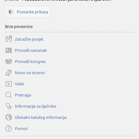
Biblije
Biblije
Postavke prikaza
Brze poveznice
Zatražite posjet
Pronađi sastanak
(otvara
se
Pronađi kongres
(otvara
novi
se
prozor)
Novo na stranici
novi
prozor)
Videi
Pretraga
Informacije za liječnike
Globalni katalog informacija
Pomoć