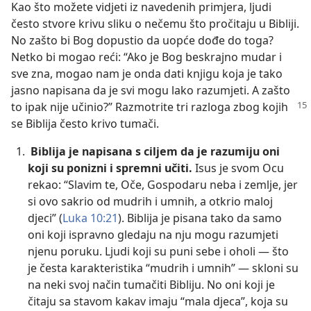
Kao što možete vidjeti iz navedenih primjera, ljudi
često stvore krivu sliku o nečemu što pročitaju u Bibliji.
No zašto bi Bog dopustio da uopće dođe do toga?
Netko bi mogao reći: “Ako je Bog beskrajno mudar i
sve zna, mogao nam je onda dati knjigu koja je tako
jasno napisana da je svi mogu lako razumjeti. A zašto
to ipak nije učinio?” Razmotrite
tri razloga zbog kojih
se Biblija često krivo tumači.
Biblija je napisana s ciljem da je razumiju oni
koji su ponizni i spremni učiti.
Isus je svom Ocu
rekao: “Slavim te, Oče, Gospodaru neba i zemlje, jer
si ovo sakrio od mudrih i umnih, a otkrio maloj
djeci” (
Luka 10:21
). Biblija je pisana tako da samo
oni koji ispravno gledaju na nju mogu razumjeti
njenu poruku. Ljudi koji su puni sebe i oholi — što
je česta karakteristika “mudrih i umnih” — skloni su
na neki svoj način tumačiti Bibliju. No oni koji je
čitaju sa stavom kakav imaju “mala djeca”, koja su