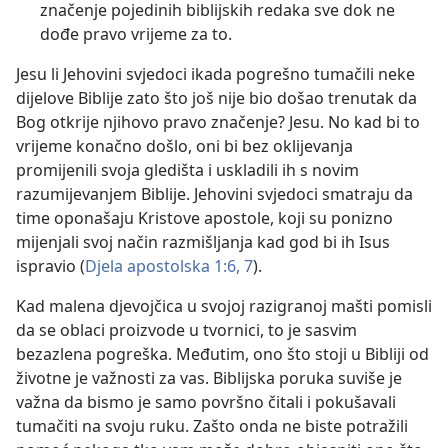
značenje pojedinih biblijskih redaka sve dok ne
dođe pravo vrijeme za to.
Jesu li Jehovini svjedoci ikada pogrešno tumačili neke
dijelove Biblije zato što još nije bio došao trenutak da
Bog otkrije njihovo pravo značenje? Jesu. No kad bi to
vrijeme konačno došlo, oni bi bez oklijevanja
promijenili svoja gledišta i uskladili ih s novim
razumijevanjem Biblije. Jehovini svjedoci smatraju da
time oponašaju Kristove apostole, koji su ponizno
mijenjali svoj način razmišljanja kad god bi ih Isus
ispravio (
Djela apostolska 1:6, 7
).
Kad malena djevojčica u svojoj razigranoj mašti pomisli
da se oblaci proizvode u tvornici, to je sasvim
bezazlena pogreška. Međutim, ono što stoji u Bibliji od
životne je važnosti za vas. Biblijska poruka suviše je
važna da bismo je samo površno čitali i pokušavali
tumačiti na svoju ruku. Zašto onda ne biste potražili