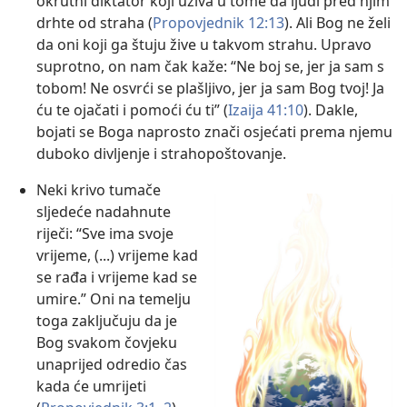
okrutni diktator koji uživa u tome da ljudi pred njim
drhte od straha (
Propovjednik 12:13
). Ali Bog ne želi
da oni koji ga štuju žive u takvom strahu. Upravo
suprotno, on nam čak kaže: “Ne boj se, jer ja sam s
tobom! Ne osvrći se plašljivo, jer ja sam Bog tvoj! Ja
ću te ojačati i pomoći ću ti” (
Izaija 41:10
). Dakle,
bojati se Boga naprosto znači osjećati prema njemu
duboko divljenje i strahopoštovanje.
Neki krivo tumače
sljedeće nadahnute
riječi: “Sve ima svoje
vrijeme, (...) vrijeme kad
se rađa i vrijeme kad se
umire.” Oni na temelju
toga zaključuju da je
Bog svakom čovjeku
unaprijed odredio čas
kada će umrijeti