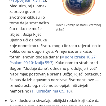
(
Propovjednik 3:1, 2
).
Međutim, taj ulomak
zapravo govori o
životnom ciklusu i o
tome da je smrt nešto
Hoće li Zemlja nestati u vatrenoj
što nitko ne može
stihiji?
izbjeći. Božja Riječ
ujedno uči da odluke
koje donosimo u životu mogu itekako utjecati na to
koliko ćemo dugo živjeti. Primjerice, ona kaže:
“Strah Jehovin dodaje dane” (
Mudre izreke 10:27;
Psalam 90:10;
Izaija 55:3
). Kako nam to strah pred
Bogom “dodaje dane”, odnosno produljuje život?
Naprimjer, poštovanje prema Božjoj Riječi potaknut
će nas da izbjegavamo nezdrave životne stilove —
između ostalog, nećemo se opijati niti živjeti
nemoralno (
1. Korinćanima 6:9, 10
).
Neki doslovno shvaćaju biblijski redak koji kaže da