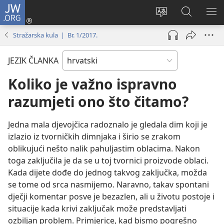
JW.ORG
Prijava
(otvara
Promijeni
JW.ORG
PO
se
jezik
|
IZ
Stražarska kula | Br. 1/2017.
novi
Pretraga
prozor)
JEZIK ČLANKA
Koliko je važno ispravno
razumjeti ono što čitamo?
Jedna mala djevojčica radoznalo je gledala dim koji je
izlazio iz tvorničkih dimnjaka i širio se zrakom
oblikujući nešto nalik pahuljastim oblacima. Nakon
toga zaključila je da se u toj tvornici proizvode oblaci.
Kada dijete dođe do jednog takvog zaključka, možda
se tome od srca nasmijemo. Naravno, takav spontani
dječji komentar posve je bezazlen, ali u životu postoje i
situacije kada krivi zaključak može predstavljati
ozbiljan problem. Primjerice, kad bismo pogrešno