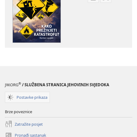
Postavke
Postavke
preuzimanja
preuzimanja
naših
zvučnih
izdanja
sadržaja
PROBUDITE
PROBUDITE
SE!
SE!
Kako
Kako
preživjeti
preživjeti
katastrofu?
katastrofu?
Korisni
Korisni
savjeti
savjeti
®
JW.ORG
/ SLUŽBENA STRANICA JEHOVINIH SVJEDOKA
Postavke prikaza
Brze poveznice
Zatražite posjet
Pronađi sastanak