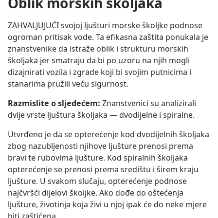
Oblik morskih školjaka
ZAHVALJUJUĆI svojoj ljušturi morske školjke podnose
ogroman pritisak vode. Ta efikasna zaštita ponukala je
znanstvenike da istraže oblik i strukturu morskih
školjaka jer smatraju da bi po uzoru na njih mogli
dizajnirati vozila i zgrade koji bi svojim putnicima i
stanarima pružili veću sigurnost.
Razmislite o sljedećem:
Znanstvenici su analizirali
dvije vrste ljuštura školjaka — dvodijelne i spiralne.
Utvrđeno je da se opterećenje kod dvodijelnih školjaka
zbog nazubljenosti njihove ljušture prenosi prema
bravi te rubovima ljušture. Kod spiralnih školjaka
opterećenje se prenosi prema središtu i širem kraju
ljušture. U svakom slučaju, opterećenje podnose
najčvršći dijelovi školjke. Ako dođe do oštećenja
ljušture, životinja koja živi u njoj ipak će do neke mjere
biti zaštićena.