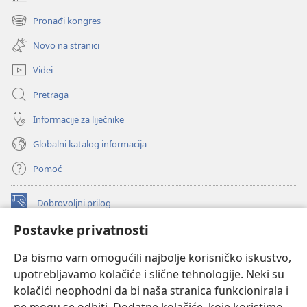
(otvara
se
Pronađi kongres
(otvara
novi
se
prozor)
Novo na stranici
novi
prozor)
Videi
Pretraga
Informacije za liječnike
Globalni katalog informacija
Pomoć
Dobrovoljni prilog
(otvara
se
Postavke privatnosti
novi
INTERNETSKA BIBLIOTEKA Watchtower
(otvara
prozor)
Da bismo vam omogućili najbolje korisničko iskustvo,
se
®
JW Hub
upotrebljavamo kolačiće i slične tehnologije. Neki su
novi
(otvara
prozor)
kolačići neophodni da bi naša stranica funkcionirala i
se
®
JW Library
novi