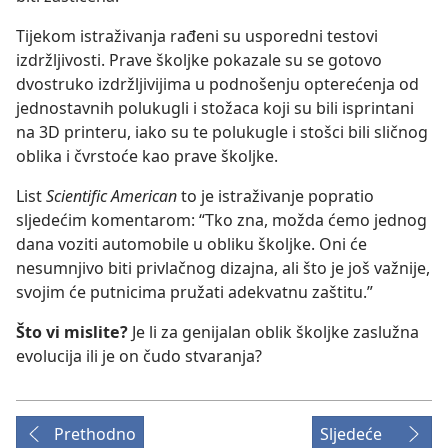
Tijekom istraživanja rađeni su usporedni testovi
izdržljivosti. Prave školjke pokazale su se gotovo
dvostruko izdržljivijima u podnošenju opterećenja od
jednostavnih polukugli i stožaca koji su bili isprintani
na 3D printeru, iako su te polukugle i stošci bili sličnog
oblika i čvrstoće kao prave školjke.
List
Scientific American
to je istraživanje popratio
sljedećim komentarom: “Tko zna, možda ćemo jednog
dana voziti automobile u obliku školjke. Oni će
nesumnjivo biti privlačnog dizajna, ali što je još važnije,
svojim će putnicima pružati adekvatnu zaštitu.”
Što vi mislite?
Je li za genijalan oblik školjke zaslužna
evolucija ili je on čudo stvaranja?
Prethodno
Sljedeće