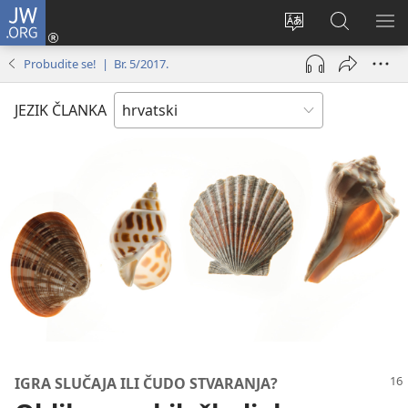
JW.ORG
Prijava
(otvara
Promijeni
JW.ORG
PO
se
jezik
|
IZ
Probudite se! | Br. 5/2017.
novi
Pretraga
prozor)
JEZIK ČLANKA
IGRA SLUČAJA ILI ČUDO STVARANJA?