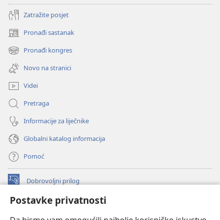
Zatražite posjet
Pronađi sastanak
(otvara
se
Pronađi kongres
(otvara
novi
se
prozor)
Novo na stranici
novi
prozor)
Videi
Pretraga
Informacije za liječnike
Globalni katalog informacija
Pomoć
Dobrovoljni prilog
(otvara
se
Postavke privatnosti
novi
INTERNETSKA BIBLIOTEKA Watchtower
(otvara
prozor)