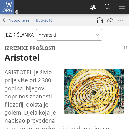
JW.ORG
Prijava
(otvara
Promijeni
JW.ORG
PO
se
jezik
|
IZ
Probudite se! | Br. 5/2016.
novi
Pretraga
prozor)
JEZIK ČLANKA
IZ RIZNICE PROŠLOSTI
Aristotel
ARISTOTEL je živio
prije više od 2 300
godina. Njegov
doprinos znanosti i
filozofiji doista je
golem. Djela koja je
napisao prevedena
su na mnoge jezike, a i dan-danas imaju