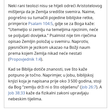
Neki rani teolozi nisu se htjeli odreći Aristotelovog
mišljenja da je Zemlja središte svemira. Naime,
pogrešno su tumačili pojedine biblijske retke,
primjerice
Psalam 104:5
, gdje se za Boga kaže:
“Utemeljio si zemlju na temeljima njezinim, neće
se poljuljati dovijeka.” Psalmist nije tim riječima
opisao Zemljin položaj u svemiru. Naprotiv,
pjesničkim je jezikom ukazao na Božji naum
prema kojem Zemlja nikad neće nestati
(
Propovjednik 1:4
).
Kad se Biblija dotiče znanosti, sve što kaže
potpuno je točno. Naprimjer, u Jobu, biblijskoj
knjizi koja je napisana prije oko 3 500 godina, stoji
da Bog “zemlju drži ni o što obješenu” (
Job 26:7
). A
Job 38:33
kaže da fizikalni zakoni upravljaju
nebeskim tijelima.