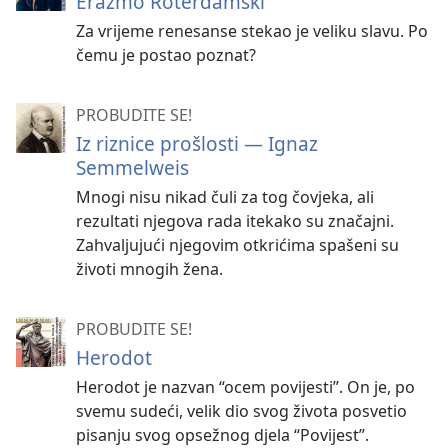
Erazmo Roterdamski
Za vrijeme renesanse stekao je veliku slavu. Po
čemu je postao poznat?
PROBUDITE SE!
Iz riznice prošlosti — Ignaz
Semmelweis
Mnogi nisu nikad čuli za tog čovjeka, ali
rezultati njegova rada itekako su značajni.
Zahvaljujući njegovim otkrićima spašeni su
životi mnogih žena.
PROBUDITE SE!
Herodot
Herodot je nazvan “ocem povijesti”. On je, po
svemu sudeći, velik dio svog života posvetio
pisanju svog opsežnog djela “Povijest”.