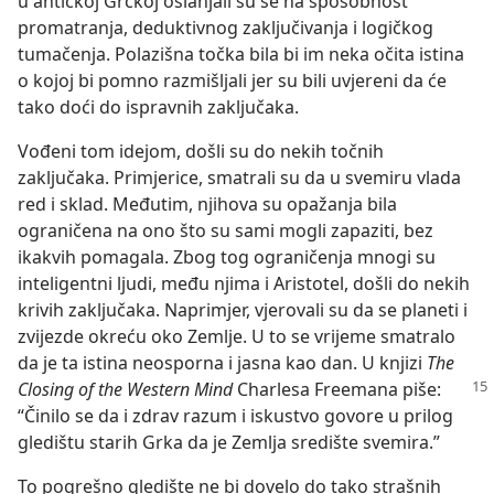
u antičkoj Grčkoj oslanjali su se na sposobnost
promatranja, deduktivnog zaključivanja i logičkog
tumačenja. Polazišna točka bila bi im neka očita istina
o kojoj bi pomno razmišljali jer su bili uvjereni da će
tako doći do ispravnih zaključaka.
Vođeni tom idejom, došli su do nekih točnih
zaključaka. Primjerice, smatrali su da u svemiru vlada
red i sklad. Međutim, njihova su opažanja bila
ograničena na ono što su sami mogli zapaziti, bez
ikakvih pomagala. Zbog tog ograničenja mnogi su
inteligentni ljudi, među njima i Aristotel, došli do nekih
krivih zaključaka. Naprimjer, vjerovali su da se planeti i
zvijezde okreću oko Zemlje. U to se vrijeme smatralo
da je ta istina neosporna i jasna kao dan. U knjizi
The
Closing of the Western Mind
Charlesa
Freemana piše:
“Činilo se da i zdrav razum i iskustvo govore u prilog
gledištu starih Grka da je Zemlja središte svemira.”
To pogrešno gledište ne bi dovelo do tako strašnih