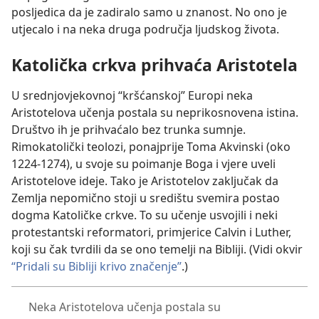
posljedica da je zadiralo samo u znanost. No ono je
utjecalo i na neka druga područja ljudskog života.
Katolička crkva prihvaća Aristotela
U srednjovjekovnoj “kršćanskoj” Europi neka
Aristotelova učenja postala su neprikosnovena istina.
Društvo ih je prihvaćalo bez trunka sumnje.
Rimokatolički teolozi, ponajprije Toma Akvinski (oko
1224-1274), u svoje su poimanje Boga i vjere uveli
Aristotelove ideje. Tako je Aristotelov zaključak da
Zemlja nepomično stoji u središtu svemira postao
dogma Katoličke crkve. To su učenje usvojili i neki
protestantski reformatori, primjerice Calvin i Luther,
koji su čak tvrdili da se ono temelji na Bibliji. (Vidi okvir
“Pridali su Bibliji krivo značenje”
.)
Neka Aristotelova učenja postala su