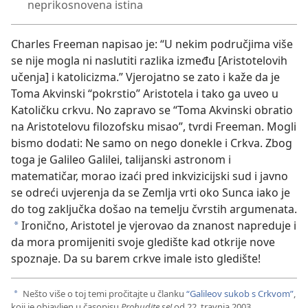
neprikosnovena istina
Charles Freeman napisao je: “U nekim područjima više
se nije mogla ni naslutiti razlika između [Aristotelovih
učenja] i katolicizma.” Vjerojatno se zato i kaže da je
Toma Akvinski “pokrstio” Aristotela i tako ga uveo u
Katoličku crkvu. No zapravo se “Toma Akvinski obratio
na Aristotelovu filozofsku misao”, tvrdi Freeman. Mogli
bismo dodati: Ne samo on nego donekle i Crkva. Zbog
toga je Galileo Galilei, talijanski astronom i
matematičar, morao izaći pred inkvizicijski sud i javno
se odreći uvjerenja da se Zemlja vrti oko Sunca iako je
do tog zaključka došao na temelju čvrstih argumenata.
Ironično, Aristotel je vjerovao da znanost napreduje i
a
da mora promijeniti svoje gledište kad otkrije nove
spoznaje. Da su barem crkve imale isto gledište!
Nešto više o toj temi pročitajte u članku
“Galileov sukob s Crkvom”
,
a
koji je objavljen u časopisu
Probudite se!
od 22. travnja 2003.