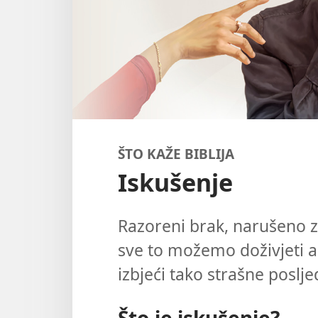
ŠTO KAŽE BIBLIJA
Iskušenje
Razoreni brak, narušeno zdr
sve to možemo doživjeti 
izbjeći tako strašne poslje
Što je iskušenje?