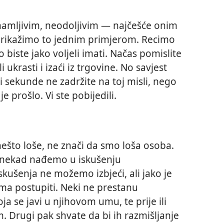
imamljivim, neodoljivim — najčešće onim
Prikažimo to jednim primjerom. Recimo
 biste jako voljeli imati. Načas pomislite
ukrasti i izaći iz trgovine. No savjest
ni sekunde ne zadržite na toj misli, nego
e prošlo. Vi ste pobijedili.
ešto loše, ne znači da smo loša osoba.
mi nekad nađemo u iskušenju
iskušenja ne možemo izbjeći, ali jako je
ma postupiti. Neki ne prestanu
oja se javi u njihovom umu, te prije ili
. Drugi pak shvate da bi ih razmišljanje