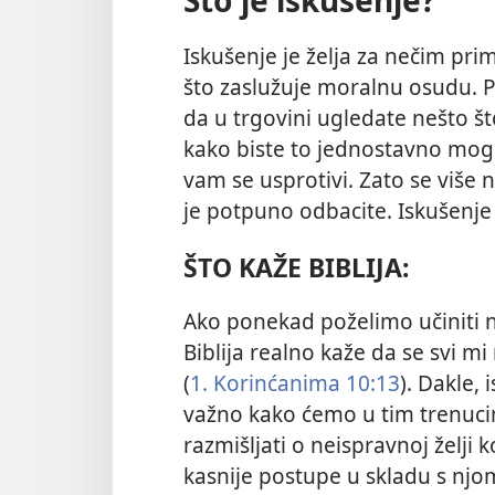
Iskušenje je želja za nečim pr
što zaslužuje moralnu osudu. 
da u trgovini ugledate nešto što
kako biste to jednostavno mogli 
vam se usprotivi. Zato se više 
je potpuno odbacite. Iskušenje j
ŠTO KAŽE BIBLIJA:
Ako ponekad poželimo učiniti n
Biblija realno kaže da se svi 
(
1. Korinćanima 10:13
). Dakle, 
važno kako ćemo u tim trenuci
razmišljati o neispravnoj želji k
kasnije postupe u skladu s njom