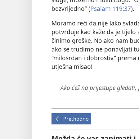
bezvrijedno” (
Psalam 119:37
).
Moramo reći da nije lako svladav
potvrđuje kad kaže da je tijelo 
činimo greške. No ako nam bud
ako se trudimo ne ponavljati tu 
“milosrdan i dobrostiv” prema
utješna misao!
Ako ćeš na prijestupe gledati, 
Prethodno
Možda će vas zanimati i..