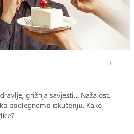
avlje, grižnja savjesti... Nažalost,
ako podlegnemo iskušenju. Kako
dice?