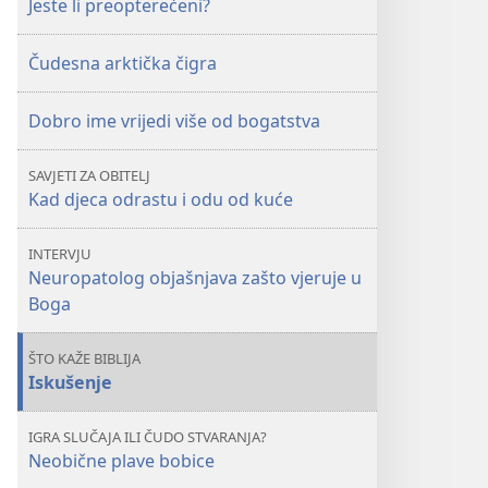
Jeste li preopterećeni?
preopterećeni?
preopterećeni?
Čudesna arktička čigra
Dobro ime vrijedi više od bogatstva
SAVJETI ZA OBITELJ
Kad djeca odrastu i odu od kuće
INTERVJU
Neuropatolog objašnjava zašto vjeruje u
Boga
ŠTO KAŽE BIBLIJA
Iskušenje
IGRA SLUČAJA ILI ČUDO STVARANJA?
Neobične plave bobice