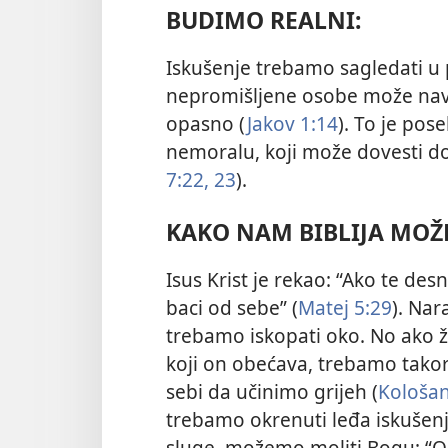
BUDIMO REALNI:
Iskušenje trebamo sagledati u 
nepromišljene osobe može naves
opasno (
Jakov 1:14
). To je pos
nemoralu, koji može dovesti do 
7:22, 23
).
KAKO NAM BIBLIJA MOŽ
Isus Krist je rekao: “Ako te des
baci od sebe” (
Matej 5:29
). Nar
trebamo iskopati oko. No ako že
koji on obećava, trebamo takore
sebi da učinimo grijeh (
Kološan
trebamo okrenuti leđa iskušenj
sluge, možemo moliti Bogu: “Od