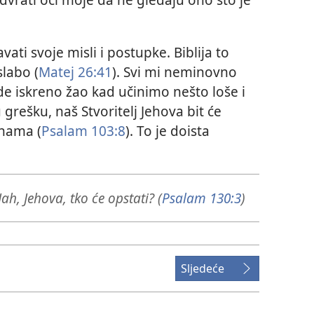
ati svoje misli i postupke. Biblija to
slabo (
Matej 26:41
). Svi mi neminovno
e iskreno žao kad učinimo nešto loše i
grešku, naš Stvoritelj Jehova bit će
 nama (
Psalam 103:8
). To je doista
Jah, Jehova, tko će opstati? (
Psalam 130:3
)
Sljedeće
.