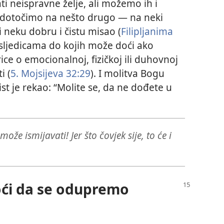
 neispravne želje, ali možemo ih i
redotočimo na nešto drugo — na neki
i neku dobru i čistu misao (
Filipljanima
posljedicama do kojih može doći ako
ce o emocionalnoj, fizičkoj ili duhovnoj
i (
5. Mojsijeva 32:29
). I molitva Bogu
ist je rekao: “Molite se, da ne dođete u
ože ismijavati! Jer što čovjek sije, to će i
ći da se odupremo