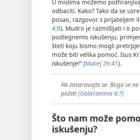
U mislima možemo pothranjivati
odbaciti. Kako? Tako da se us
posao, razgovor s prijateljem il
4:8
). Mudro je razmišljati i o 
podlegnemo iskušenju, primjeri
šteti koju bismo mogli pretrpjet
može biti velika pomoć. Isus Kr
iskušenje!” (
Matej 26:41
).
Ne zavaravajte se: Boga se ne m
požeti (
Galaćanima 6:7
)
Što nam može pomo
iskušenju?