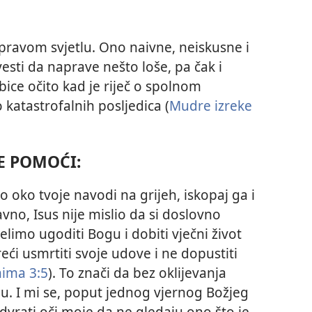
pravom svjetlu. Ono naivne, neiskusne i
ti da naprave nešto loše, pa čak i
ebice očito kad je riječ o spolnom
katastrofalnih posljedica (
Mudre izreke
E POMOĆI:
no oko tvoje navodi na grijeh, iskopaj ga i
avno, Isus nije mislio da si doslovno
limo ugoditi Bogu i dobiti vječni život
ći usmrtiti svoje udove i ne dopustiti
ima 3:5
). To znači da bez oklijevanja
u. I mi se, poput jednog vjernog Božjeg
vrati oči moje da ne gledaju ono što je