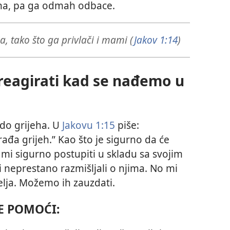
eha, pa ga odmah odbace.
, tako što ga privlači i mami (
Jakov 1:14
)
 reagirati kad se nađemo u
 do grijeha. U
Jakovu 1:15
piše:
rađa grijeh.” Kao što je sigurno da će
 mi sigurno postupiti u skladu sa svojim
neprestano razmišljali o njima. No mi
elja. Možemo ih zauzdati.
E POMOĆI: