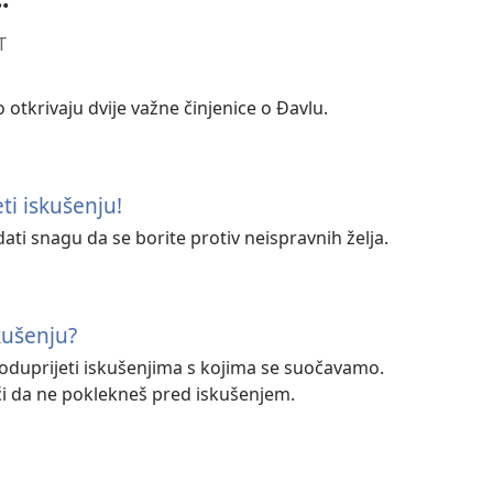
T
o otkrivaju dvije važne činjenice o Đavlu.
ti iskušenju!
ati snagu da se borite protiv neispravnih želja.
kušenju?
 oduprijeti iskušenjima s kojima se suočavamo.
i da ne poklekneš pred iskušenjem.