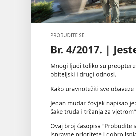
PROBUDITE SE!
Br. 4/2017. | Jes
Mnogi ljudi toliko su preopter
obiteljski i drugi odnosi.
Kako uravnotežiti sve obaveze
Jedan mudar čovjek napisao je:
šake truda i trčanja za vjetrom”
Ovaj broj časopisa “Probudite s
ispravne prioritete i dobro ispl