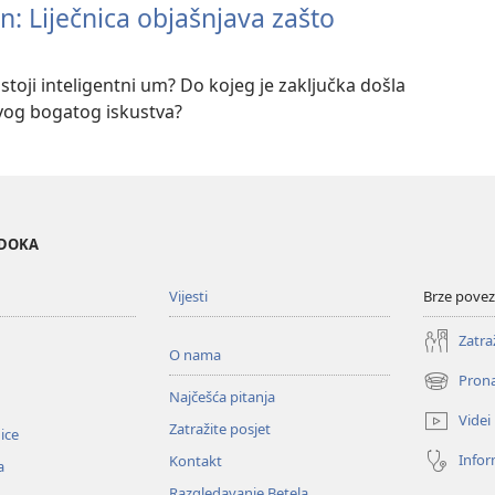
: Liječnica objašnjava zašto
 stoji inteligentni um? Do kojeg je zaključka došla
svog bogatog iskustva?
EDOKA
Vijesti
Brze povez
Zatra
O nama
Prona
(otvara
Najčešća pitanja
se
Videi
Zatražite posjet
novi
nice
prozor)
Infor
Kontakt
a
Razgledavanje Betela