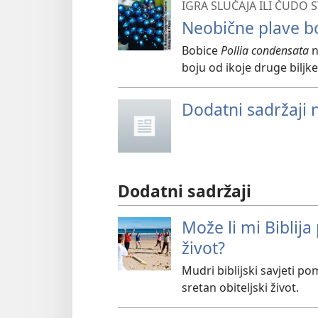
IGRA SLUČAJA ILI ČUDO 
Neobične plave b
Bobice
Pollia condensata
n
boju od ikoje druge biljk
Dodatni sadržaji 
Dodatni sadržaji
Može li mi Biblij
život?
Mudri biblijski savjeti p
sretan obiteljski život.