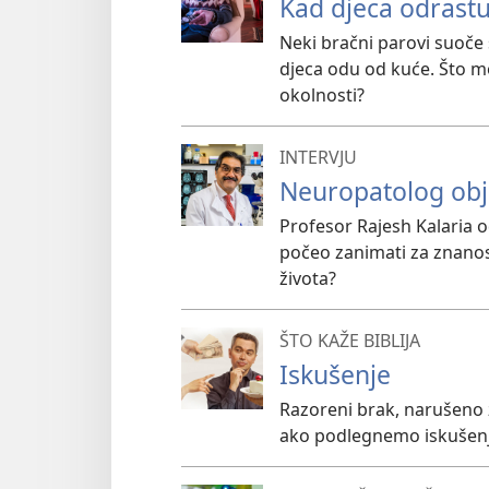
Kad djeca odrastu
Neki bračni parovi suoče
djeca odu od kuće. Što mo
okolnosti?
INTERVJU
Neuropatolog obj
Profesor Rajesh Kalaria o
počeo zanimati za znanost
života?
ŠTO KAŽE BIBLIJA
Iskušenje
Razoreni brak, narušeno z
ako podlegnemo iskušenju