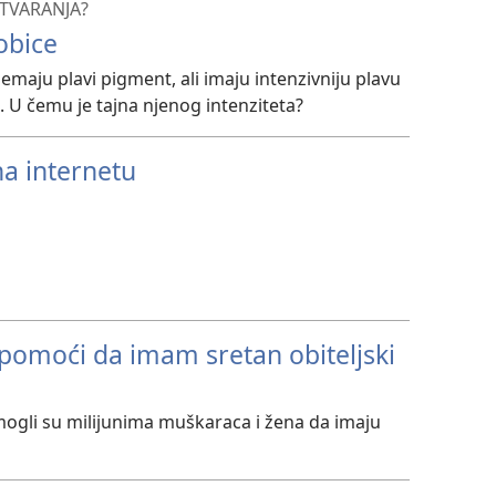
STVARANJA?
obice
emaju plavi pigment, ali imaju intenzivniju plavu
e. U čemu je tajna njenog intenziteta?
na internetu
a pomoći da imam sretan obiteljski
omogli su milijunima muškaraca i žena da imaju