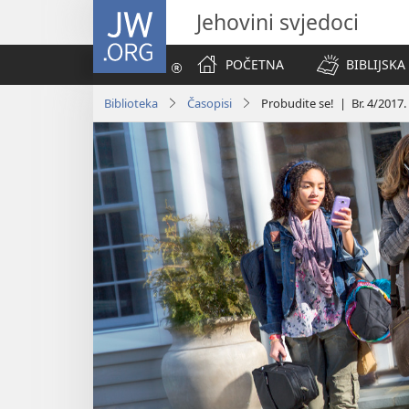
JW.ORG
Jehovini svjedoci
POČETNA
BIBLIJSKA
Biblioteka
Časopisi
Probudite se! | Br. 4/2017.