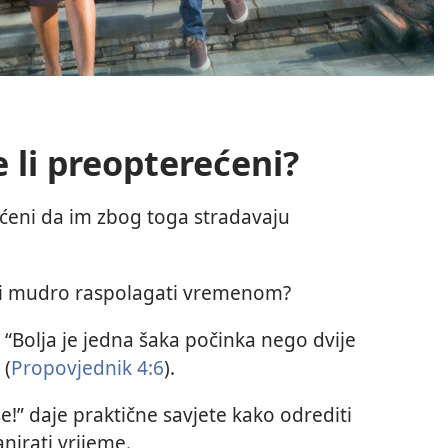
te li preopterećeni?
ećeni da im zbog toga stradavaju
 i mudro raspolagati vremenom?
 “Bolja je jedna šaka počinka nego dvije
 (
Propovjednik 4:6
).
e!” daje praktične savjete kako odrediti
anirati vrijeme.