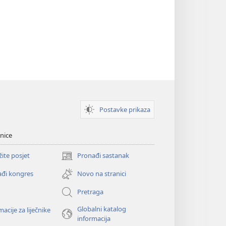
Postavke prikaza
nice
žite posjet
Pronađi sastanak
(otvara
se
đi kongres
Novo na stranici
novi
prozor)
Pretraga
Globalni katalog
macije za liječnike
informacija