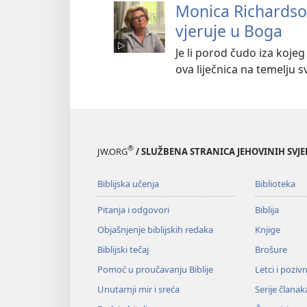
Monica Richardson
vjeruje u Boga
Je li porod čudo iza kojeg
ova liječnica na temelju 
®
JW.ORG
/ SLUŽBENA STRANICA JEHOVINIH SVJ
Biblijska učenja
Biblioteka
Pitanja i odgovori
Biblija
Objašnjenje biblijskih redaka
Knjige
Biblijski tečaj
Brošure
Pomoć u proučavanju Biblije
Letci i poziv
Unutarnji mir i sreća
Serije članak