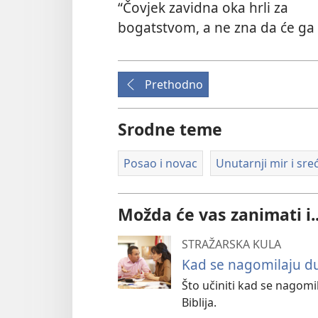
“Čovjek zavidna oka hrli za
bogatstvom, a ne zna da će ga s
Prethodno
Srodne teme
Posao i novac
Unutarnji mir i sre
Možda će vas zanimati i..
STRAŽARSKA KULA
Kad se nagomilaju d
Što učiniti kad se nagomi
Biblija.