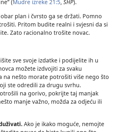
ne” (
Mudre izreke 21:5
,
SHP
).
obar plan i čvrsto ga se držati. Pomno
trošiti. Pritom budite realni i svjesni da si
lite. Zato racionalno trošite novac.
šite sve svoje izdatke i podijelite ih u
novca možete izdvojiti za svaku
a na nešto morate potrošiti više nego što
oji ste odredili za drugu svrhu.
otrošili na gorivo, pokrijte taj manjak
 nešto manje važno, možda za odjeću ili
uživati.
Ako je ikako moguće, nemojte