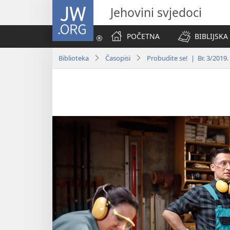
JW.ORG
Jehovini svjedoci
POČETNA
BIBLIJSKA
Biblioteka
Časopisi
Probudite se! | Br. 3/2019.