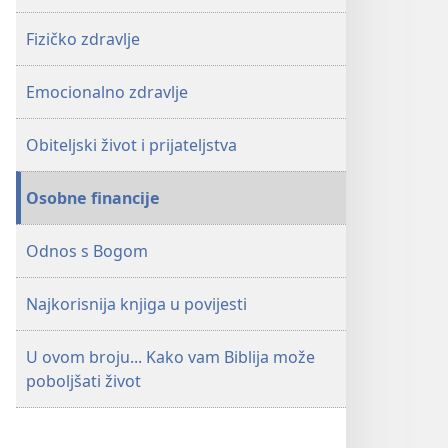
Biblija
Biblija
Fizičko zdravlje
može
može
poboljšati
poboljšati
Emocionalno zdravlje
život
život
Obiteljski život i prijateljstva
Osobne financije
Odnos s Bogom
Najkorisnija knjiga u povijesti
U ovom broju... Kako vam Biblija može
poboljšati život