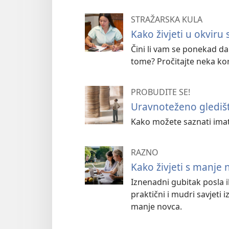
STRAŽARSKA KULA
Kako živjeti u okviru
Čini li vam se ponekad da
tome? Pročitajte neka kor
PROBUDITE SE!
Uravnoteženo glediš
Kako možete saznati imat
RAZNO
Kako živjeti s manje 
Iznenadni gubitak posla i
praktični i mudri savjeti 
manje novca.