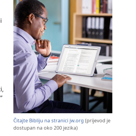
i
i,
.”
Čitajte Bibliju na stranici jw.org
(prijevod je
dostupan na oko 200 jezika)