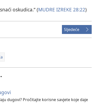
naći oskudica.” (
MUDRE IZREKE 28:22
)
Sljedeće
ća
.
ugovi
laju dugovi? Pročitajte korisne savjete koje daje