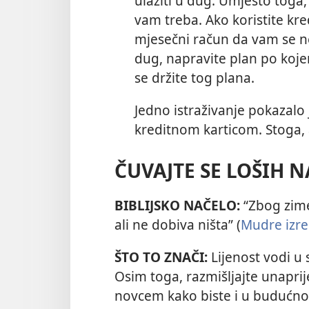
ulaziti u dug. Umjesto toga,
vam treba. Ako koristite kred
mjesečni račun da vam se ne 
dug, napravite plan po kojem
se držite tog plana.
Jedno istraživanje pokazalo 
kreditnom karticom. Stoga, 
ČUVAJTE SE LOŠIH N
BIBLIJSKO NAČELO:
“Zbog zime 
ali ne dobiva ništa” (
Mudre izre
ŠTO TO ZNAČI:
Lijenost vodi u 
Osim toga, razmišljajte unaprij
novcem kako biste i u budućnos