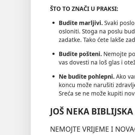
ŠTO TO ZNAČI U PRAKSI:
Budite marljivi.
Svaki poslo
osloniti. Stoga na poslu bud
zadatke. Tako ćete lakše zad
Budite pošteni.
Nemojte pot
vas dovesti na loš glas i ot
Ne budite pohlepni.
Ako vam
koncu može narušiti zdravlj
Sreća se ne može kupiti no
JOŠ NEKA BIBLIJSK
NEMOJTE VRIJEME I NOVA