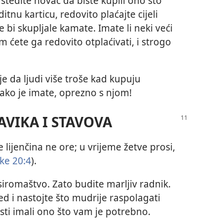
 štedite novac da biste kupili ono što
itnu karticu, redovito plaćajte cijeli
bi skupljale kamate. Imate li neki veći
 ćete ga redovito otplaćivati, i strogo
je da ljudi više troše kad kupuju
ako je imate, oprezno s njom!
AVIKA I STAVOVA
lijenčina ne ore; u vrijeme žetve prosi,
ke 20:4
).
siromaštvo. Zato budite marljiv radnik.
ed i nastojte što mudrije raspolagati
ti imali ono što vam je potrebno.