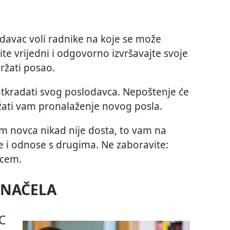
davac voli radnike na koje se može
ite vrijedni i odgovorno izvršavajte svoje
ržati posao.
kradati svog poslodavca. Nepoštenje će
ežati vam pronalaženje novog posla.
 novca nikad nije dosta, to vam na
e i odnose s drugima. Ne zaboravite:
vcem.
A NAČELA
C