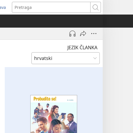
java
tvara
Pretraga
vi
ozor)
JEZIK ČLANKA