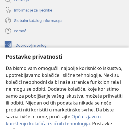
Informacije za liječnike
Globalni katalog informacija
Pomoć
Dobrovoljni prilog
(otvara
se
Postavke privatnosti
novi
INTERNETSKA BIBLIOTEKA Watchtower
(otvara
prozor)
Da bismo vam omogućili najbolje korisničko iskustvo,
se
®
JW Hub
upotrebljavamo kolačiće i slične tehnologije. Neki su
novi
(otvara
prozor)
kolačići neophodni da bi naša stranica funkcionirala i
se
®
JW Library
novi
ne mogu se odbiti. Dodatne kolačiće, koje koristimo
prozor)
samo za poboljšanje vašeg iskustva, možete prihvatiti
Watchtower Library
ili odbiti. Nijedan od tih podataka nikada se neće
prodati niti koristiti u marketinške svrhe. Da biste
saznali više o tome, pročitajte
Opću izjavu o
korištenju kolačića i sličnih tehnologija
. Postavke