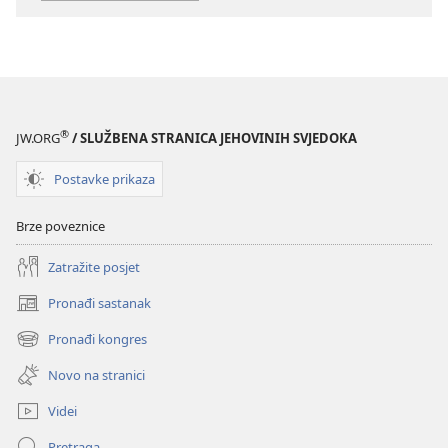
Hoće
Hoće
li
li
naš
naš
planet
planet
opstati?
opstati?
Zašto
Zašto
®
JW.ORG
/ SLUŽBENA STRANICA JEHOVINIH SVJEDOKA
imamo
imamo
razloga
razloga
Postavke prikaza
za
za
optimizam
optimizam
Brze poveznice
Zatražite posjet
Pronađi sastanak
(otvara
se
Pronađi kongres
(otvara
novi
se
prozor)
Novo na stranici
novi
prozor)
Videi
Pretraga