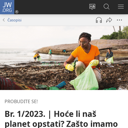
JW.ORG
Prijava
(otvara
Promijeni
JW.ORG
PO
se
jezik
|
IZ
Časopisi
novi
Pretraga
prozor)
PROBUDITE SE!
Br. 1/2023. | Hoće li naš
planet opstati? Zašto imamo