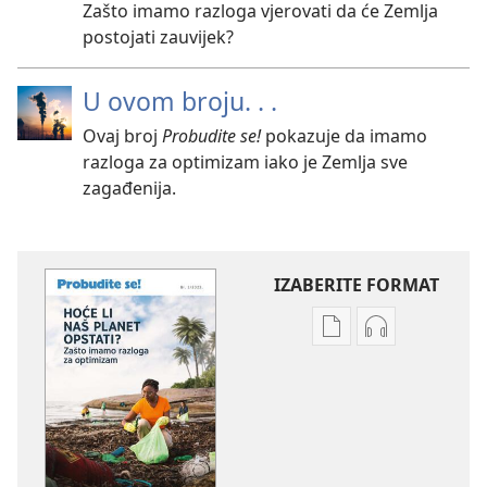
Zašto imamo razloga vjerovati da će Zemlja
postojati zauvijek?
U ovom broju. . .
Ovaj broj
Probudite se!
pokazuje da imamo
razloga za optimizam iako je Zemlja sve
zagađenija.
IZABERITE FORMAT
Postavke
Postavke
preuzimanja
preuzimanja
naših
zvučnih
izdanja
sadržaja
PROBUDITE
PROBUDITE
SE!
SE!