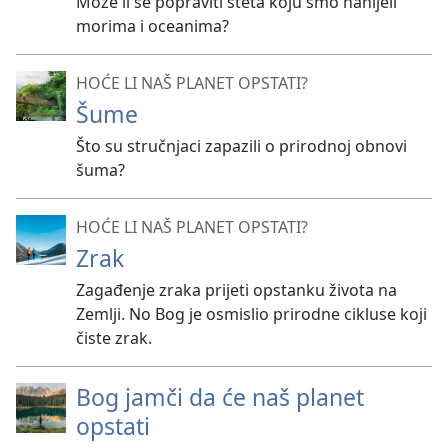
Može li se popraviti šteta koju smo nanijeli
morima i oceanima?
HOĆE LI NAŠ PLANET OPSTATI?
Šume
Što su stručnjaci zapazili o prirodnoj obnovi
šuma?
HOĆE LI NAŠ PLANET OPSTATI?
Zrak
Zagađenje zraka prijeti opstanku života na
Zemlji. No Bog je osmislio prirodne cikluse koji
čiste zrak.
Bog jamči da će naš planet
opstati