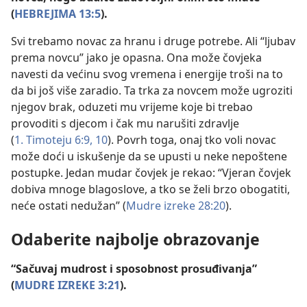
(
HEBREJIMA 13:5
).
Svi trebamo novac za hranu i druge potrebe. Ali “ljubav
prema novcu” jako je opasna. Ona može čovjeka
navesti da većinu svog vremena i energije troši na to
da bi još više zaradio. Ta trka za novcem može ugroziti
njegov brak, oduzeti mu vrijeme koje bi trebao
provoditi s djecom i čak mu narušiti zdravlje
(
1. Timoteju 6:9, 10
). Povrh toga, onaj tko voli novac
može doći u iskušenje da se upusti u neke nepoštene
postupke. Jedan mudar čovjek je rekao: “Vjeran čovjek
dobiva mnoge blagoslove, a tko se želi brzo obogatiti,
neće ostati nedužan” (
Mudre izreke 28:20
).
Odaberite najbolje obrazovanje
“Sačuvaj mudrost i sposobnost prosuđivanja”
(
MUDRE IZREKE 3:21
).