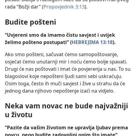
rada “Božji dar” (
Propovjednik 3:13
).
Budite pošteni
“Uvjereni smo da imamo čistu savjest i uvijek
želimo pošteno postupati” (
HEBREJIMA 13:18
).
Ako smo pošteni, sačuvat ćemo samopoštovanje,
osjećat ćemo unutarnji mir i noću ćemo bolje spavati.
Drugi će nas poštovati i imat će povjerenja u nas. To su
blagoslovi koje nepošteni ljudi sami sebi uskraćuju.
Osim toga, često ih muči savjest i žive u strahu da će
jednog dana njihovo nepoštenje izaći na vidjelo.
Neka vam novac ne bude najvažniji
u životu
“Pazite da vašim životom ne upravlja ljubav prema
novcu, nego budite zadovoljni onim što imate”