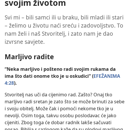
svojim životom
Svi mi – bili samci ili u braku, bili mladi ili stari
– želimo u životu naći sreću i zadovoljstvo. To
nam želi i naš Stvoritelj, i zato nam je dao
izvrsne savjete.
Marljivo radite
“Neka marljivo i pošteno radi svojim rukama da
ima što dati onome tko je u oskudici” (
EFEŽANIMA
4:28
).
Stvoritelj nas uči da cijenimo rad. Zašto? Onaj tko
marljivo radi sretan je zato što se može brinuti za sebe
i svoju obitelj. Može čak i pomoći nekome tko je u
nevolji. Osim toga, takvu osobu poslodavac će jako
cijeniti. Zbog toga će dobar radnik lakše sačuvati
posao. Biblija s razlogom kaže da su plodovi marljivog