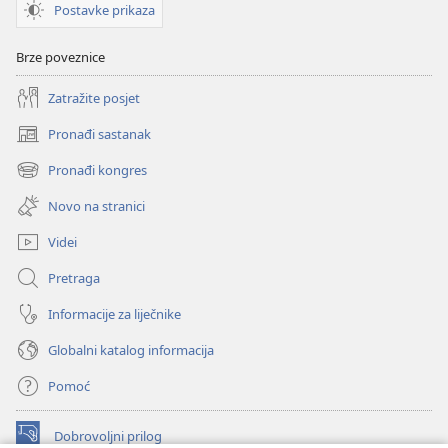
Postavke prikaza
Brze poveznice
Zatražite posjet
Pronađi sastanak
(otvara
se
Pronađi kongres
(otvara
novi
se
prozor)
Novo na stranici
novi
prozor)
Videi
Pretraga
Informacije za liječnike
Globalni katalog informacija
Pomoć
Dobrovoljni prilog
(otvara