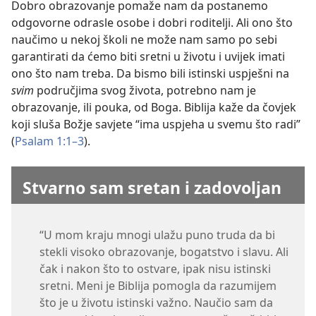
Dobro obrazovanje pomaže nam da postanemo
odgovorne odrasle osobe i dobri roditelji. Ali ono što
naučimo u nekoj školi ne može nam samo po sebi
garantirati da ćemo biti sretni u životu i uvijek imati
ono što nam treba. Da bismo bili istinski uspješni na
svim
područjima svog života, potrebno nam je
obrazovanje, ili pouka, od Boga. Biblija kaže da čovjek
koji sluša Božje savjete “ima uspjeha u svemu što radi”
(
Psalam 1:1–3
).
Stvarno sam sretan i zadovoljan
“U mom kraju mnogi ulažu puno truda da bi
stekli visoko obrazovanje, bogatstvo i slavu. Ali
čak i nakon što to ostvare, ipak nisu istinski
sretni. Meni je Biblija pomogla da razumijem
što je u životu istinski važno. Naučio sam da