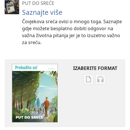
PUT DO SREĆE
Saznajte više
Čovjekova sreća ovisi o mnogo toga. Saznajte
gdje možete besplatno dobiti odgovor na
važna životna pitanja jer je to izuzetno važno
za sreću.
IZABERITE FORMAT
Postavke
Postavke
preuzimanja
preuzimanja
naših
zvučnih
izdanja
sadržaja
PROBUDITE
PROBUDITE
SE!
SE!
Put
Put