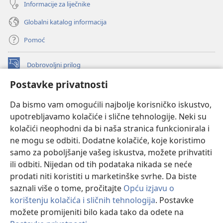
Informacije za liječnike
Globalni katalog informacija
Pomoć
Dobrovoljni prilog
(otvara
se
Postavke privatnosti
novi
INTERNETSKA BIBLIOTEKA Watchtower
(otvara
prozor)
Da bismo vam omogućili najbolje korisničko iskustvo,
se
®
JW Hub
upotrebljavamo kolačiće i slične tehnologije. Neki su
novi
(otvara
prozor)
kolačići neophodni da bi naša stranica funkcionirala i
se
®
JW Library
novi
ne mogu se odbiti. Dodatne kolačiće, koje koristimo
prozor)
samo za poboljšanje vašeg iskustva, možete prihvatiti
Watchtower Library
ili odbiti. Nijedan od tih podataka nikada se neće
prodati niti koristiti u marketinške svrhe. Da biste
saznali više o tome, pročitajte
Opću izjavu o
korištenju kolačića i sličnih tehnologija
. Postavke
Copyright
© 2026 Watch Tower Bible and Tract Society of Pennsylvania.
možete promijeniti bilo kada tako da odete na
UVJETI KORIŠTENJA
|
IZJAVA O PRIVATNOSTI
|
POSTAVKE