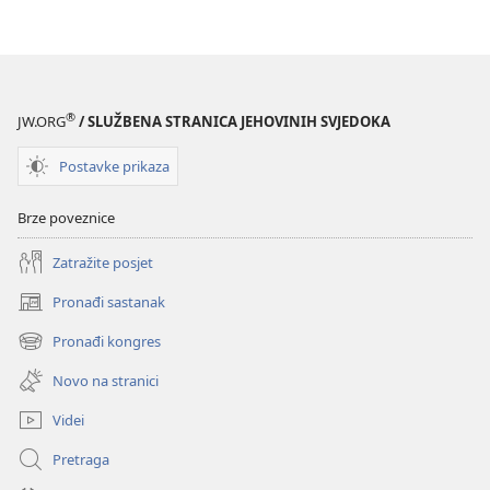
do
do
sreće
sreće
®
JW.ORG
/ SLUŽBENA STRANICA JEHOVINIH SVJEDOKA
Postavke prikaza
Brze poveznice
Zatražite posjet
Pronađi sastanak
(otvara
se
Pronađi kongres
(otvara
novi
se
prozor)
Novo na stranici
novi
prozor)
Videi
Pretraga