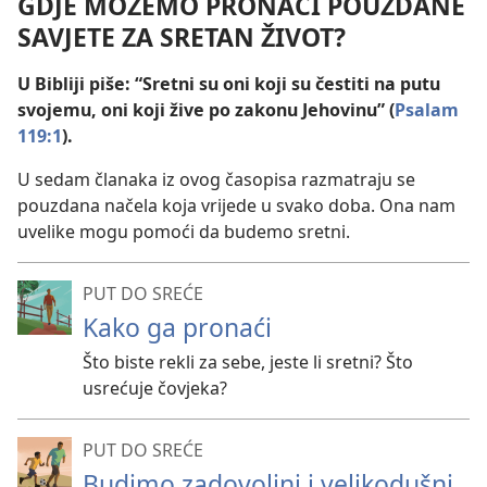
GDJE MOŽEMO PRONAĆI POUZDANE
SAVJETE ZA SRETAN ŽIVOT?
U Bibliji piše: “Sretni su oni koji su čestiti na putu
svojemu, oni koji žive po zakonu Jehovinu” (
Psalam
119:1
).
U sedam članaka iz ovog časopisa razmatraju se
pouzdana načela koja vrijede u svako doba. Ona nam
uvelike mogu pomoći da budemo sretni.
PUT DO SREĆE
Kako ga pronaći
Što biste rekli za sebe, jeste li sretni? Što
usrećuje čovjeka?
PUT DO SREĆE
Budimo zadovoljni i velikodušni