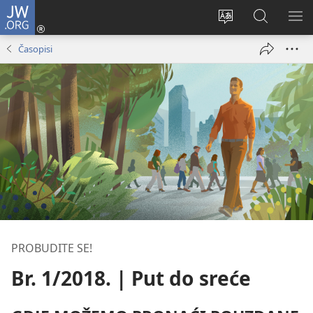
JW.ORG
Prijava
(otvara
Promijeni
JW.ORG
PO
se
jezik
|
IZ
Časopisi
novi
Pretraga
prozor)
PROBUDITE SE!
Br. 1/2018. | Put do sreće