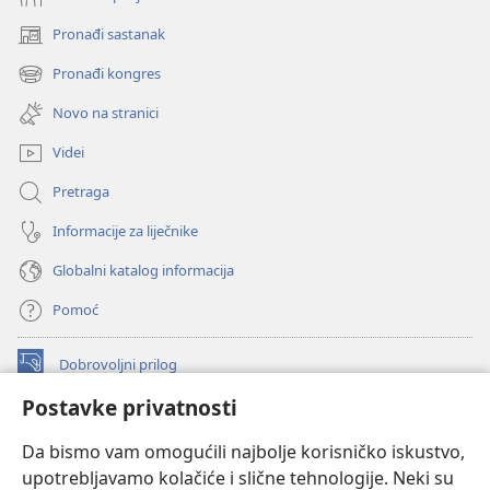
Pronađi sastanak
(otvara
se
Pronađi kongres
(otvara
novi
se
prozor)
Novo na stranici
novi
prozor)
Videi
Pretraga
Informacije za liječnike
Globalni katalog informacija
Pomoć
Dobrovoljni prilog
(otvara
se
Postavke privatnosti
novi
INTERNETSKA BIBLIOTEKA Watchtower
(otvara
prozor)
Da bismo vam omogućili najbolje korisničko iskustvo,
se
®
JW Hub
upotrebljavamo kolačiće i slične tehnologije. Neki su
novi
(otvara