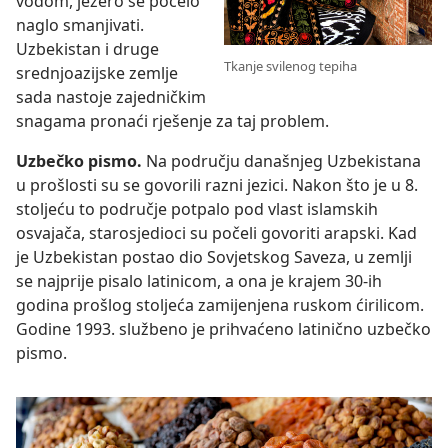
vodom, jezero se počelo
naglo smanjivati.
Uzbekistan i druge
Tkanje svilenog tepiha
srednjoazijske zemlje
sada nastoje zajedničkim
snagama pronaći rješenje za taj problem.
Uzbečko pismo.
Na području današnjeg Uzbekistana
u prošlosti su se govorili razni jezici. Nakon što je u 8.
stoljeću to područje potpalo pod vlast islamskih
osvajača, starosjedioci su počeli govoriti arapski. Kad
je Uzbekistan postao dio Sovjetskog Saveza, u zemlji
se najprije pisalo latinicom, a ona je krajem 30-ih
godina prošlog stoljeća zamijenjena ruskom ćirilicom.
Godine 1993. službeno je prihvaćeno latinično uzbečko
pismo.