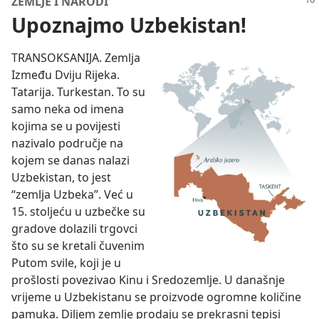
ZEMLJE I NARODI
Upoznajmo Uzbekistan!
TRANSOKSANIJA. Zemlja
Između Dviju Rijeka.
Tatarija. Turkestan. To su
samo neka od imena
kojima se u povijesti
nazivalo područje na
kojem se danas nalazi
Uzbekistan, to jest
“zemlja Uzbeka”. Već u
15. stoljeću u uzbečke su
gradove dolazili trgovci
što su se kretali čuvenim
Putom svile, koji je u
prošlosti povezivao Kinu i Sredozemlje. U današnje
vrijeme u Uzbekistanu se proizvode ogromne količine
pamuka. Diljem zemlje prodaju se prekrasni tepisi