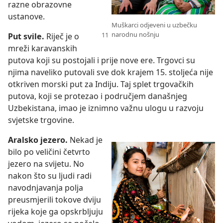
razne obrazovne
ustanove.
Muškarci odjeveni u uzbečku
narodnu nošnju
Put svile.
Riječ je o
mreži karavanskih
putova koji su postojali i prije nove ere. Trgovci su
njima naveliko putovali sve dok krajem 15. stoljeća nije
otkriven morski put za Indiju. Taj splet trgovačkih
putova, koji se protezao i područjem današnjeg
Uzbekistana, imao je iznimno važnu ulogu u razvoju
svjetske trgovine.
Aralsko jezero.
Nekad je
bilo po veličini četvrto
jezero na svijetu. No
nakon što su ljudi radi
navodnjavanja polja
preusmjerili tokove dviju
rijeka koje ga opskrbljuju