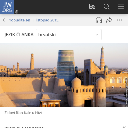
JW.ORG
Prijava
(otvara
Promijeni
JW.ORG
PO
se
jezik
|
IZ
Probudite se! | listopad 2015.
novi
Pretraga
prozor)
JEZIK ČLANKA
Zidovi Ičan-Kale u Hivi