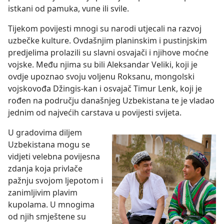
istkani od pamuka, vune ili svile.
Tijekom povijesti mnogi su narodi utjecali na razvoj
uzbečke kulture. Ovdašnjim planinskim i pustinjskim
predjelima prolazili su slavni osvajači i njihove moćne
vojske. Među njima su bili Aleksandar Veliki, koji je
ovdje upoznao svoju voljenu Roksanu, mongolski
vojskovođa Džingis-kan i osvajač Timur Lenk, koji je
rođen na području današnjeg Uzbekistana te je vladao
jednim od najvećih carstava u povijesti svijeta.
U gradovima diljem
Uzbekistana mogu se
vidjeti velebna povijesna
zdanja koja privlače
pažnju svojom ljepotom i
zanimljivim plavim
kupolama. U mnogima
od njih smještene su