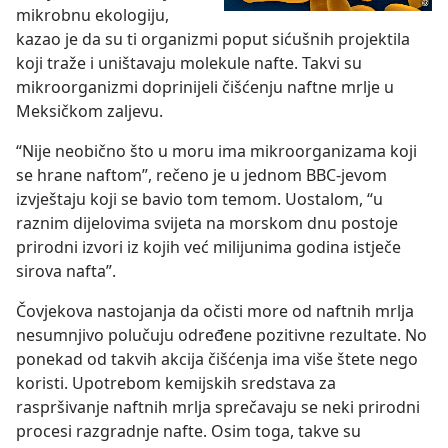
mikrobnu ekologiju,
kazao je da su ti organizmi poput sićušnih projektila
koji traže i uništavaju molekule nafte. Takvi su
mikroorganizmi doprinijeli čišćenju naftne mrlje u
Meksičkom zaljevu.
“Nije neobično što u moru ima mikroorganizama koji
se hrane naftom”, rečeno je u jednom BBC-jevom
izvještaju koji se bavio tom temom. Uostalom, “u
raznim dijelovima svijeta na morskom dnu postoje
prirodni izvori iz kojih već milijunima godina istječe
sirova nafta”.
Čovjekova nastojanja da očisti more od naftnih mrlja
nesumnjivo polučuju određene pozitivne rezultate. No
ponekad od takvih akcija čišćenja ima više štete nego
koristi. Upotrebom kemijskih sredstava za
raspršivanje naftnih mrlja sprečavaju se neki prirodni
procesi razgradnje nafte. Osim toga, takve su