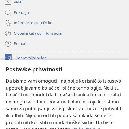
prozor)
Videi
Pretraga
Informacije za liječnike
Globalni katalog informacija
Pomoć
Dobrovoljni prilog
(otvara
se
Postavke privatnosti
novi
INTERNETSKA BIBLIOTEKA Watchtower
(otvara
prozor)
Da bismo vam omogućili najbolje korisničko iskustvo,
se
®
JW Hub
upotrebljavamo kolačiće i slične tehnologije. Neki su
novi
(otvara
prozor)
kolačići neophodni da bi naša stranica funkcionirala i
se
®
JW Library
novi
ne mogu se odbiti. Dodatne kolačiće, koje koristimo
prozor)
samo za poboljšanje vašeg iskustva, možete prihvatiti
Watchtower Library
ili odbiti. Nijedan od tih podataka nikada se neće
prodati niti koristiti u marketinške svrhe. Da biste