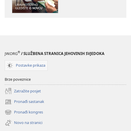
PROBUDITE
PROBUDITE
SE!
SE!
Uravnoteženo
Uravnotežen
gledište
gledište
o
o
novcu
novcu
®
JW.ORG
/ SLUŽBENA STRANICA JEHOVINIH SVJEDOKA
Postavke prikaza
Brze poveznice
Zatražite posjet
Pronađi sastanak
(otvara
se
Pronađi kongres
(otvara
novi
se
prozor)
Novo na stranici
novi