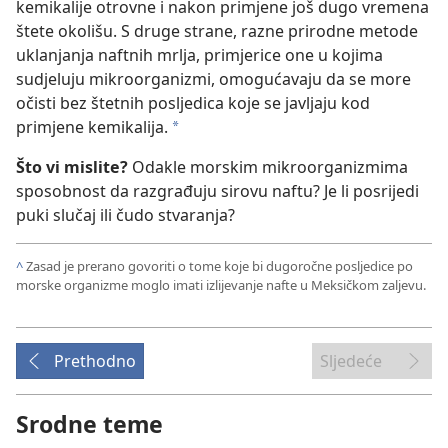
kemikalije otrovne i nakon primjene još dugo vremena
štete okolišu. S druge strane, razne prirodne metode
uklanjanja naftnih mrlja, primjerice one u kojima
sudjeluju mikroorganizmi, omogućavaju da se more
očisti bez štetnih posljedica koje se javljaju kod
primjene kemikalija.
*
Što vi mislite?
Odakle morskim mikroorganizmima
sposobnost da razgrađuju sirovu naftu? Je li posrijedi
puki slučaj ili čudo stvaranja?
^
Zasad je prerano govoriti o tome koje bi dugoročne posljedice po
morske organizme moglo imati izlijevanje nafte u Meksičkom zaljevu.
Prethodno
Sljedeće
Srodne teme