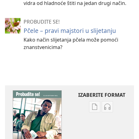
vidra od hladnoće štiti na jedan drugi način.
PROBUDITE SE!
Pčele – pravi majstori u slijetanju
Kako način slijetanja pčela može pomoći
znanstvenicima?
IZABERITE FORMAT
Postavke
Postavke
preuzimanja
preuzimanja
naših
zvučnih
izdanja
sadržaja