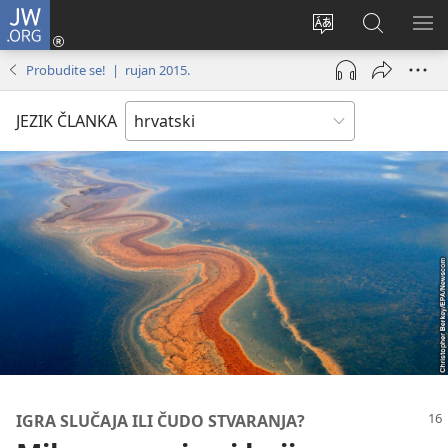
JW.ORG
Prijava
(otvara
Promijeni
JW.ORG
PO
se
jezik
|
IZ
Probudite se! | rujan 2015.
novi
Pretraga
prozor)
JEZIK ČLANKA
IGRA SLUČAJA ILI ČUDO STVARANJA?