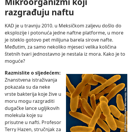
Mikroorganizmi koji
razgrađuju naftu
KAD je u travnju 2010. u Meksičkom zaljevu došlo do
eksplozije i potonuća jedne naftne platforme, u more
je isteklo gotovo pet milijuna barela sirove nafte.
Međutim, za samo nekoliko mjeseci velika količina
štetnih tvari jednostavno je nestala iz mora. Kako je to
moguće?
Razmislite o sljedećem:
Znanstvena istraživanja
pokazala su da neke
vrste bakterija koje žive u
moru mogu razgraditi
dugačke lance ugljikovih
molekula koje su
prisutne u nafti. Profesor
Terry Hazen, stručnjak za