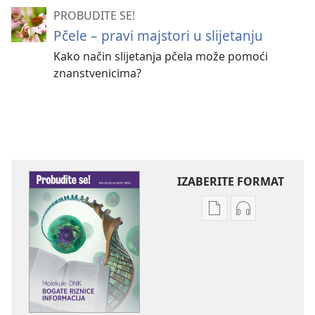
PROBUDITE SE!
Pčele – pravi majstori u slijetanju
Kako način slijetanja pčela može pomoći
znanstvenicima?
IZABERITE FORMAT
Postavke
Postavke
preuzimanja
preuzimanja
naših
zvučnih
izdanja
sadržaja
PROBUDITE
PROBUDITE
SE!
SE!