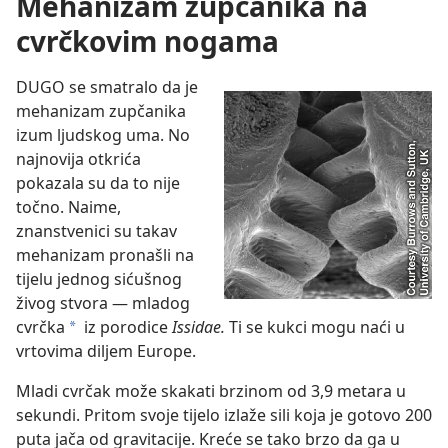
Mehanizam zupčanika na
cvrčkovim nogama
DUGO se smatralo da je
mehanizam zupčanika
izum ljudskog uma. No
najnovija otkrića
pokazala su da to nije
točno. Naime,
znanstvenici su takav
mehanizam pronašli na
tijelu jednog sićušnog
živog stvora — mladog
cvrčka
iz porodice
Issidae.
Ti se kukci mogu naći u
*
vrtovima diljem Europe.
Mladi cvrčak može skakati brzinom od 3,9 metara u
sekundi. Pritom svoje tijelo izlaže sili koja je gotovo 200
puta jača od gravitacije. Kreće se tako brzo da ga u