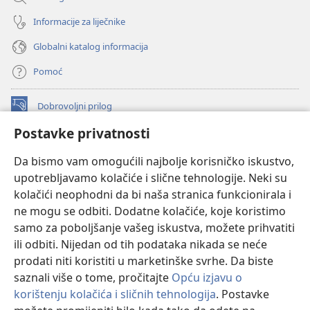
Informacije za liječnike
Globalni katalog informacija
Pomoć
Dobrovoljni prilog
(otvara
se
Postavke privatnosti
novi
INTERNETSKA BIBLIOTEKA Watchtower
(otvara
prozor)
Da bismo vam omogućili najbolje korisničko iskustvo,
se
®
JW Hub
upotrebljavamo kolačiće i slične tehnologije. Neki su
novi
(otvara
prozor)
kolačići neophodni da bi naša stranica funkcionirala i
se
®
JW Library
novi
ne mogu se odbiti. Dodatne kolačiće, koje koristimo
prozor)
samo za poboljšanje vašeg iskustva, možete prihvatiti
Watchtower Library
ili odbiti. Nijedan od tih podataka nikada se neće
prodati niti koristiti u marketinške svrhe. Da biste
saznali više o tome, pročitajte
Opću izjavu o
korištenju kolačića i sličnih tehnologija
. Postavke
Copyright
© 2026 Watch Tower Bible and Tract Society of Pennsylvania.