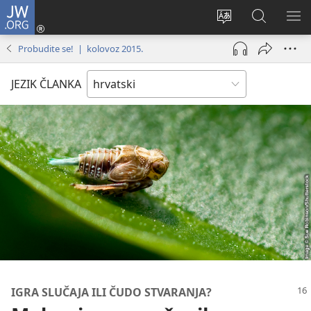
JW.ORG
Prijava
(otvara
Promijeni
JW.ORG
PO
se
jezik
|
IZ
Probudite se! | kolovoz 2015.
novi
Pretraga
prozor)
JEZIK ČLANKA
IGRA SLUČAJA ILI ČUDO STVARANJA?