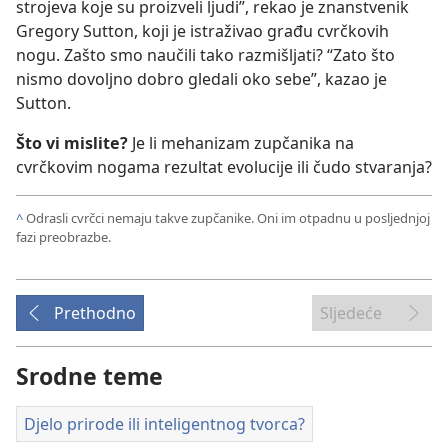
strojeva koje su proizveli ljudi”, rekao je znanstvenik
Gregory Sutton, koji je istraživao građu cvrčkovih
nogu. Zašto smo naučili tako razmišljati? “Zato što
nismo dovoljno dobro gledali oko sebe”, kazao je
Sutton.
Što vi mislite?
Je li mehanizam zupčanika na
cvrčkovim nogama rezultat evolucije ili čudo stvaranja?
^
Odrasli cvrčci nemaju takve zupčanike. Oni im otpadnu u posljednjoj
fazi preobrazbe.
Prethodno
Sljedeće
Srodne teme
Djelo prirode ili inteligentnog tvorca?