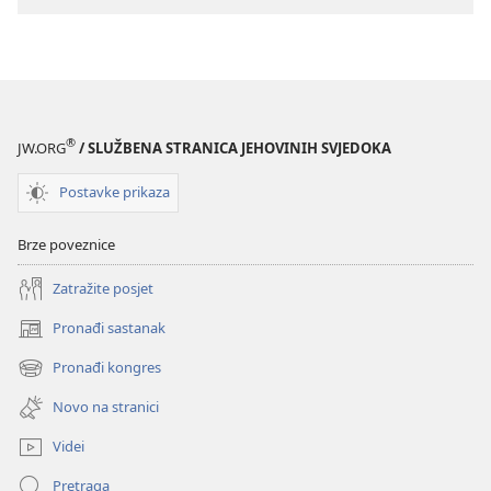
Molekule
Molekule
DNK
DNK
–
–
bogate
bogate
riznice
riznice
informacija
informacija
®
JW.ORG
/ SLUŽBENA STRANICA JEHOVINIH SVJEDOKA
Postavke prikaza
Brze poveznice
Zatražite posjet
Pronađi sastanak
(otvara
se
Pronađi kongres
(otvara
novi
se
prozor)
Novo na stranici
novi
prozor)
Videi
Pretraga