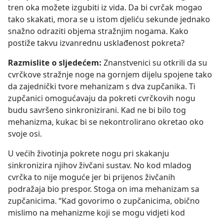
tren oka možete izgubiti iz vida. Da bi cvrčak mogao
tako skakati, mora se u istom djeliću sekunde jednako
snažno odraziti objema stražnjim nogama. Kako
postiže takvu izvanrednu usklađenost pokreta?
Razmislite o sljedećem:
Znanstvenici su otkrili da su
cvrčkove stražnje noge na gornjem dijelu spojene tako
da zajednički tvore mehanizam s dva zupčanika. Ti
zupčanici omogućavaju da pokreti cvrčkovih nogu
budu savršeno sinkronizirani. Kad ne bi bilo tog
mehanizma, kukac bi se nekontrolirano okretao oko
svoje osi.
U većih životinja pokrete nogu pri skakanju
sinkronizira njihov živčani sustav. No kod mladog
cvrčka to nije moguće jer bi prijenos živčanih
podražaja bio prespor. Stoga on ima mehanizam sa
zupčanicima. “Kad govorimo o zupčanicima, obično
mislimo na mehanizme koji se mogu vidjeti kod