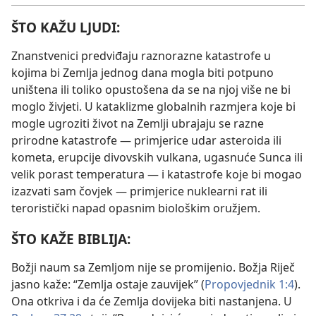
ŠTO KAŽU LJUDI:
Znanstvenici predviđaju raznorazne katastrofe u
kojima bi Zemlja jednog dana mogla biti potpuno
uništena ili toliko opustošena da se na njoj više ne bi
moglo živjeti. U kataklizme globalnih razmjera koje bi
mogle ugroziti život na Zemlji ubrajaju se razne
prirodne katastrofe — primjerice udar asteroida ili
kometa, erupcije divovskih vulkana, ugasnuće Sunca ili
velik porast temperatura — i katastrofe koje bi mogao
izazvati sam čovjek — primjerice nuklearni rat ili
teroristički napad opasnim biološkim oružjem.
ŠTO KAŽE BIBLIJA:
Božji naum sa Zemljom nije se promijenio. Božja Riječ
jasno kaže: “Zemlja ostaje zauvijek” (
Propovjednik 1:4
).
Ona otkriva i da će Zemlja dovijeka biti nastanjena. U