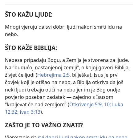
ŠTO KAŽU LJUDI:
Mnogi vjeruju da svi dobri ljudi nakon smrti idu na
nebo.
ŠTO KAŽE BIBLIJA:
Nebesa pripadaju Bogu, a Zemlja je stvorena za ljude.
Na “budućoj nastanjenoj zemlji”, o kojoj govori Biblija,
živjet će ljudi (
Hebrejima 2:5
, bilješka). Isus je prvi
čovjek koji je otišao na nebo, a Biblija otkriva da još
neki ljudi trebaju otići na nebo jer im je Bog ondje
povjerio poseban zadatak — zajedno s Isusom
“kraljevat će nad zemljom” (
Otkrivenje 5:9, 10;
Luka
12:32;
Ivan 3:13
).
ZAŠTO JE TO VAŽNO ZNATI?
Vjerovanje da
svi dobri ljudi nakon smrti idu na nebo