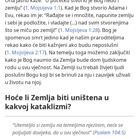
Ona jasno kaže: “U početku stvorio je Bog nebo i
zemlju” (
1. Mojsijeva 1:1
). Kad je Bog stvorio Adama i
Evu, rekao im je: “Rađajte se i množite, napunite zemlju
i sebi je podložite, i vladajte (...) nad svim stvorenjima
što se miču po zemlji!” (
1. Mojsijeva 1:28
). Bog je
spomenuo smrt jedino kad je našim praroditeljima
rekao kako će biti kažnjeni ako budu neposlušni
(
1. Mojsijeva 2:17
). Na temelju toga možemo zaključiti
kako je Bog naumio da Zemlja bude dom ljudskome
rodu u svu vječnost. Na Zemlji su trebali živjeti ljudi
poslušni Bogu koji bi se brinuli za nju i zauvijek uživali
u životu na njoj.
Hoće li Zemlja biti uništena u
kakvoj kataklizmi?
“Utemeljio si zemlju na temeljima njezinim, neće se
poljuljati dovijeka, do u svu vječnost” (
Psalam 104:5
)