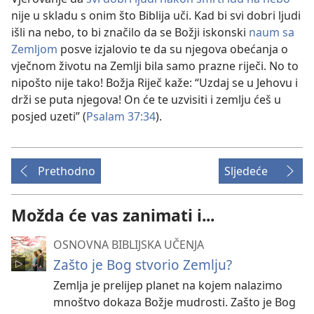
nije u skladu s onim što Biblija uči. Kad bi svi dobri ljudi
išli na nebo, to bi značilo da se Božji iskonski
naum sa
Zemljom
posve izjalovio te da su njegova obećanja o
vječnom životu na Zemlji bila samo prazne riječi. No to
nipošto nije tako! Božja Riječ kaže: “Uzdaj se u Jehovu i
drži se puta njegova! On će te uzvisiti i zemlju ćeš u
posjed uzeti” (
Psalam 37:34
).
Prethodno
Sljedeće
Možda će vas zanimati i...
OSNOVNA BIBLIJSKA UČENJA
Zašto je Bog stvorio Zemlju?
Zemlja je prelijep planet na kojem nalazimo
mnoštvo dokaza Božje mudrosti. Zašto je Bog