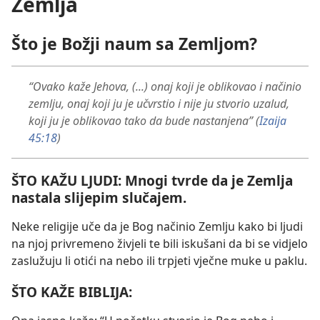
Zemlja
Što je Božji naum sa Zemljom?
“Ovako kaže Jehova, (...) onaj koji je oblikovao i načinio
zemlju, onaj koji ju je učvrstio i nije ju stvorio uzalud,
koji ju je oblikovao tako da bude nastanjena” (
Izaija
45:18
)
ŠTO KAŽU LJUDI: Mnogi tvrde da je Zemlja
nastala slijepim slučajem.
Neke religije uče da je Bog načinio Zemlju kako bi ljudi
na njoj privremeno živjeli te bili iskušani da bi se vidjelo
zaslužuju li otići na nebo ili trpjeti vječne muke u paklu.
ŠTO KAŽE BIBLIJA: