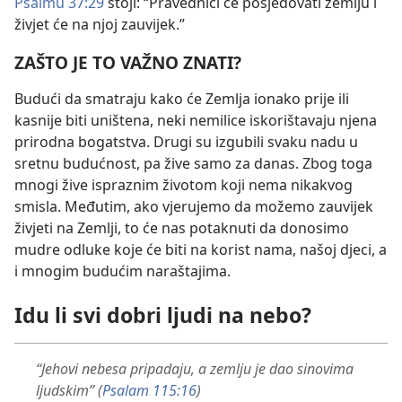
Psalmu 37:29
stoji: “Pravednici će posjedovati zemlju i
živjet će na njoj zauvijek.”
ZAŠTO JE TO VAŽNO ZNATI?
Budući da smatraju kako će Zemlja ionako prije ili
kasnije biti uništena, neki nemilice iskorištavaju njena
prirodna bogatstva. Drugi su izgubili svaku nadu u
sretnu budućnost, pa žive samo za danas. Zbog toga
mnogi žive ispraznim životom koji nema nikakvog
smisla. Međutim, ako vjerujemo da možemo zauvijek
živjeti na Zemlji, to će nas potaknuti da donosimo
mudre odluke koje će biti na korist nama, našoj djeci, a
i mnogim budućim naraštajima.
Idu li svi dobri ljudi na nebo?
“Jehovi nebesa pripadaju, a zemlju je dao sinovima
ljudskim” (
Psalam 115:16
)