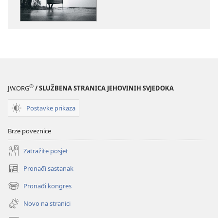
PROBUDITE
PROBUDITE
SE!
SE!
Istine
Istine
i
i
zablude
zablude
o
o
psihičkim
psihičkim
poremećajima
poremećajim
®
JW.ORG
/ SLUŽBENA STRANICA JEHOVINIH SVJEDOKA
Postavke prikaza
Brze poveznice
Zatražite posjet
Pronađi sastanak
(otvara
se
Pronađi kongres
(otvara
novi
se
prozor)
Novo na stranici
novi
prozor)