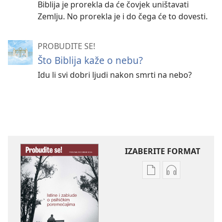
Biblija je prorekla da će čovjek uništavati
Zemlju. No prorekla je i do čega će to dovesti.
PROBUDITE SE!
Što Biblija kaže o nebu?
Idu li svi dobri ljudi nakon smrti na nebo?
IZABERITE FORMAT
Postavke
Postavke
preuzimanja
preuzimanja
naših
zvučnih
izdanja
sadržaja