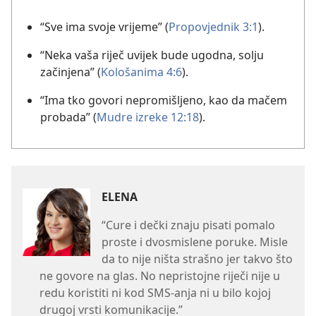
“Sve ima svoje vrijeme” (
Propovjednik 3:1
).
“Neka vaša riječ uvijek bude ugodna, solju
začinjena” (
Kološanima 4:6
).
“Ima tko govori nepromišljeno, kao da mačem
probada” (
Mudre izreke 12:18
).
ELENA
“Cure i dečki znaju pisati pomalo
proste i dvosmislene poruke. Misle
da to nije ništa strašno jer takvo što
ne govore na glas. No nepristojne riječi nije u
redu koristiti ni kod SMS-anja ni u bilo kojoj
drugoj vrsti komunikacije.”