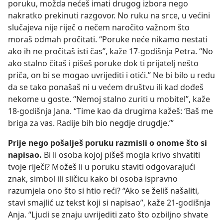
poruku, možda nećeš imati drugog izbora nego
nakratko prekinuti razgovor. No ruku na srce, u većini
slučajeva nije riječ o nečem naročito važnom što
moraš odmah pročitati. “Poruke neće nikamo nestati
ako ih ne pročitaš isti čas”, kaže 17-godišnja Petra. “No
ako stalno čitaš i pišeš poruke dok ti prijatelj nešto
priča, on bi se mogao uvrijediti i otići.” Ne bi bilo u redu
da se tako ponašaš ni u većem društvu ili kad dođeš
nekome u goste. “Nemoj stalno zuriti u mobitel”, kaže
18-godišnja Jana. “Time kao da drugima kažeš: ‘Baš me
briga za vas. Radije bih bio negdje drugdje.’”
Prije nego pošalješ poruku razmisli o onome što si
napisao.
Bi li osoba kojoj pišeš mogla krivo shvatiti
tvoje riječi? Možeš li u poruku staviti odgovarajući
znak, simbol ili sličicu kako bi osoba ispravno
razumjela ono što si htio reći? “Ako se želiš našaliti,
stavi smajlić uz tekst koji si napisao”, kaže 21-godišnja
Anja. “Ljudi se znaju uvrijediti zato što ozbiljno shvate