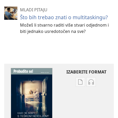
MLADI PITAJU
Što bih trebao znati o multitaskingu?
Možeš li stvarno raditi više stvari odjednom i
biti jednako usredotočen na sve?
IZABERITE FORMAT
Postavke
Postavke
preuzimanja
preuzimanja
naših
zvučnih
izdanja
sadržaja
PROBUDITE
PROBUDITE
SE!
SE!