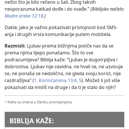
nešto što je bilo rečeno u šali. Zbog takvih
nesporazuma katkad dođe i do svađe.”
(Biblijsko načelo:
Mudre izreke 12:18
.)
Dakle, jako je važno pokazivati pristojnost kod SMS-
anja i drugih vrsta komunikacije putem mobitela.
Razmisli:
Ljubav prema bližnjima potiče nas da se
prema njima lijepo ponašamo. Što to sve
podrazumijeva? Biblija kaže: “Ljubav je dugotrpljiva i
dobrostiva. Ljubav nije zavidna, ne hvali se, ne uzvisuje
se, ne ponaša se nedolično, ne gleda svoju korist, nije
razdražljiva” (
1. Korinćanima 13:4, 5
). Možeš li još više
pokazivati da misliš na druge i da ti je stalo do njih?
^
Neka su imena u članku promijenjena.
BIBLIJA KAŽE: