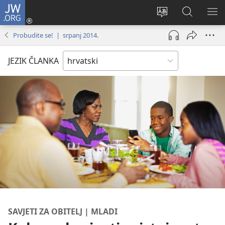
JW.ORG
Prijava
(otvara
Promijeni
JW.ORG
PO
se
jezik
|
IZ
Probudite se! | srpanj 2014.
novi
Pretraga
prozor)
JEZIK ČLANKA
SAVJETI ZA OBITELJ | MLADI