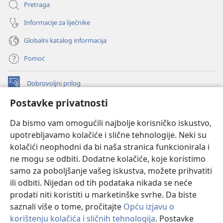
Pretraga
Informacije za liječnike
Globalni katalog informacija
Pomoć
Dobrovoljni prilog
(otvara
se
Postavke privatnosti
novi
INTERNETSKA BIBLIOTEKA Watchtower
(otvara
prozor)
Da bismo vam omogućili najbolje korisničko iskustvo,
se
®
JW Hub
upotrebljavamo kolačiće i slične tehnologije. Neki su
novi
(otvara
prozor)
kolačići neophodni da bi naša stranica funkcionirala i
se
®
JW Library
novi
ne mogu se odbiti. Dodatne kolačiće, koje koristimo
prozor)
samo za poboljšanje vašeg iskustva, možete prihvatiti
Watchtower Library
ili odbiti. Nijedan od tih podataka nikada se neće
prodati niti koristiti u marketinške svrhe. Da biste
saznali više o tome, pročitajte
Opću izjavu o
korištenju kolačića i sličnih tehnologija
. Postavke