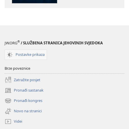
Kako
Kako
se
se
nositi
nositi
s
s
teškom
teškom
nevoljom?
nevoljom?
®
JW.ORG
/ SLUŽBENA STRANICA JEHOVINIH SVJEDOKA
Postavke prikaza
Brze poveznice
Zatražite posjet
Pronađi sastanak
(otvara
se
Pronađi kongres
(otvara
novi
se
prozor)
Novo na stranici
novi
prozor)
Videi