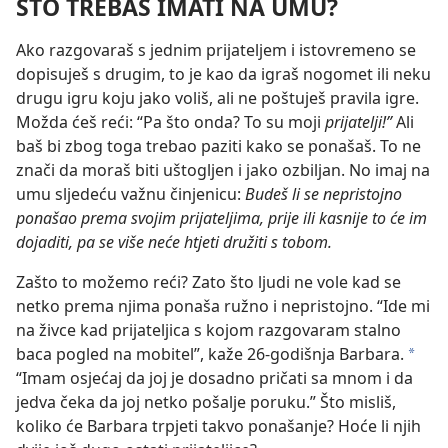
ŠTO TREBAŠ IMATI NA UMU?
Ako razgovaraš s jednim prijateljem i istovremeno se
dopisuješ s drugim, to je kao da igraš nogomet ili neku
drugu igru koju jako voliš, ali ne poštuješ pravila igre.
Možda ćeš reći: “Pa što onda? To su moji
prijatelji!”
Ali
baš bi zbog toga trebao paziti kako se ponašaš. To ne
znači da moraš biti uštogljen i jako ozbiljan. No imaj na
umu sljedeću važnu činjenicu:
Budeš li se nepristojno
ponašao prema svojim prijateljima, prije ili kasnije to će im
dojaditi, pa se više neće htjeti družiti s tobom.
Zašto to možemo reći? Zato što ljudi ne vole kad se
netko prema njima ponaša ružno i nepristojno. “Ide mi
na živce kad prijateljica s kojom razgovaram stalno
baca pogled na mobitel”, kaže 26-godišnja Barbara.
*
“Imam osjećaj da joj je dosadno pričati sa mnom i da
jedva čeka da joj netko pošalje poruku.” Što misliš,
koliko će Barbara trpjeti takvo ponašanje? Hoće li njih