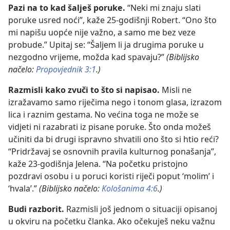
Pazi na to kad šalješ poruke.
“Neki mi znaju slati
poruke usred noći”, kaže 25-godišnji Robert. “Ono što
mi napišu uopće nije važno, a samo me bez veze
probude.” Upitaj se: “Šaljem li ja drugima poruke u
nezgodno vrijeme, možda kad spavaju?”
(Biblijsko
načelo:
Propovjednik 3:1
.)
Razmisli kako zvuči to što si napisao.
Misli ne
izražavamo samo riječima nego i tonom glasa, izrazom
lica i raznim gestama. No većina toga ne može se
vidjeti ni razabrati iz pisane poruke. Što onda možeš
učiniti da bi drugi ispravno shvatili ono što si htio reći?
“Pridržavaj se osnovnih pravila kulturnog ponašanja”,
kaže 23-godišnja Jelena. “Na početku pristojno
pozdravi osobu i u poruci koristi riječi poput ‘molim’ i
‘hvala’.”
(Biblijsko načelo:
Kološanima 4:6
.)
Budi razborit.
Razmisli još jednom o situaciji opisanoj
u okviru na početku članka. Ako očekuješ neku važnu