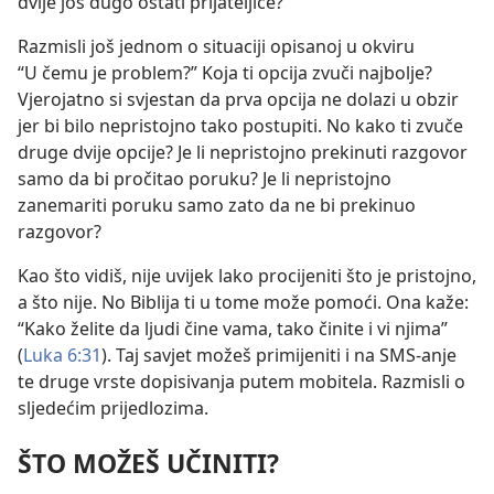
dvije još dugo ostati prijateljice?
Razmisli još jednom o situaciji opisanoj u okviru
“U čemu je problem?” Koja ti opcija zvuči najbolje?
Vjerojatno si svjestan da prva opcija ne dolazi u obzir
jer bi bilo nepristojno tako postupiti. No kako ti zvuče
druge dvije opcije? Je li nepristojno prekinuti razgovor
samo da bi pročitao poruku? Je li nepristojno
zanemariti poruku samo zato da ne bi prekinuo
razgovor?
Kao što vidiš, nije uvijek lako procijeniti što je pristojno,
a što nije. No Biblija ti u tome može pomoći. Ona kaže:
“Kako želite da ljudi čine vama, tako činite i vi njima”
(
Luka 6:31
). Taj savjet možeš primijeniti i na SMS-anje
te druge vrste dopisivanja putem mobitela. Razmisli o
sljedećim prijedlozima.
ŠTO MOŽEŠ UČINITI?