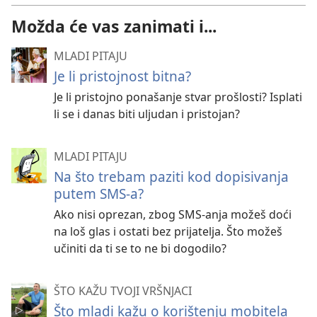
Možda će vas zanimati i...
MLADI PITAJU
Je li pristojnost bitna?
Je li pristojno ponašanje stvar prošlosti? Isplati
li se i danas biti uljudan i pristojan?
MLADI PITAJU
Na što trebam paziti kod dopisivanja
putem SMS-a?
Ako nisi oprezan, zbog SMS-anja možeš doći
na loš glas i ostati bez prijatelja. Što možeš
učiniti da ti se to ne bi dogodilo?
ŠTO KAŽU TVOJI VRŠNJACI
Što mladi kažu o korištenju mobitela