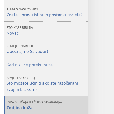
pravu
pravu
TEMA S NASLOVNICE
istinu
istinu
Znate li pravu istinu o postanku svijeta?
o
o
postanku
postanku
ŠTO KAŽE BIBLIJA
svijeta?
svijeta?
Novac
ZEMLJE I NARODI
Upoznajmo Salvador!
Kad niz lice poteku suze...
SAVJETI ZA OBITELJ
Što možete učiniti ako ste razočarani
svojim brakom?
IGRA SLUČAJA ILI ČUDO STVARANJA?
Zmijina koža