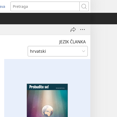
java
tvara
Pretraga
vi
ozor)
JEZIK ČLANKA