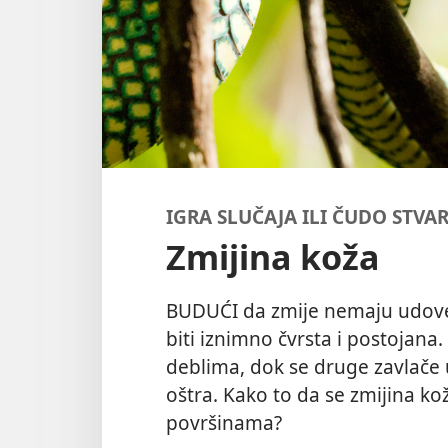
IGRA SLUČAJA ILI ČUDO STVA
Zmijina koža
BUDUĆI da zmije nemaju udove,
biti iznimno čvrsta i postojana
deblima, dok se druge zavlače u 
oštra. Kako to da se zmijina ko
površinama?