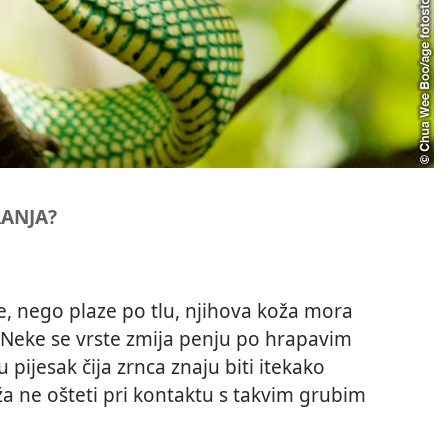
RANJA?
 nego plaze po tlu, njihova koža mora
. Neke se vrste zmija penju po hrapavim
pijesak čija zrnca znaju biti itekako
ža ne ošteti pri kontaktu s takvim grubim