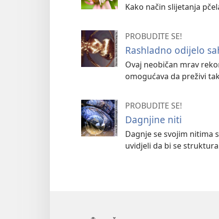
Kako način slijetanja pč
PROBUDITE SE!
Rashladno odijelo s
Ovaj neobičan mrav rekor
omogućava da preživi ta
PROBUDITE SE!
Dagnjine niti
Dagnje se svojim nitima s
uvidjeli da bi se struktur
®