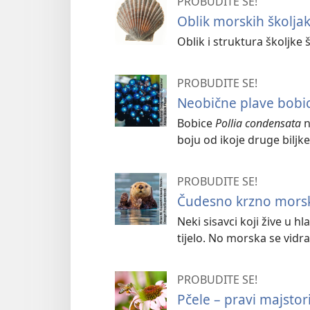
PROBUDITE SE!
Oblik morskih školja
Oblik i struktura školjke š
PROBUDITE SE!
Neobične plave bobi
Bobice
Pollia condensata
n
boju od ikoje druge biljk
PROBUDITE SE!
Čudesno krzno morsk
Neki sisavci koji žive u h
tijelo. No morska se vidra
PROBUDITE SE!
Pčele – pravi majstori