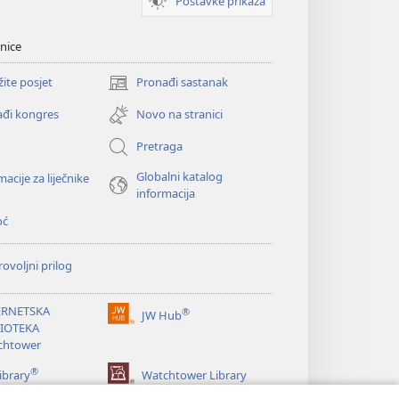
Postavke prikaza
nice
žite posjet
Pronađi sastanak
(otvara
se
đi kongres
Novo na stranici
novi
prozor)
Pretraga
Globalni katalog
macije za liječnike
informacija
oć
ovoljni prilog
ERNETSKA
®
JW Hub
(otvara
LIOTEKA
se
chtower
novi
®
prozor)
ibrary
Watchtower Library