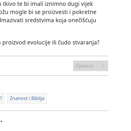
o tkivo te bi imali iznimno dugi vijek
ožu mogle bi se proizvesti i pokretne
dmazivati sredstvima koja onečišćuju
.
a proizvod evolucije ili čudo stvaranja?
Sljedeće
?
Znanost i Biblija
.