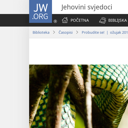
JW.ORG
Jehovini svjedoci
POČETNA
BIBLIJSKA
Biblioteka
Časopisi
Probudite se! | ožujak 201