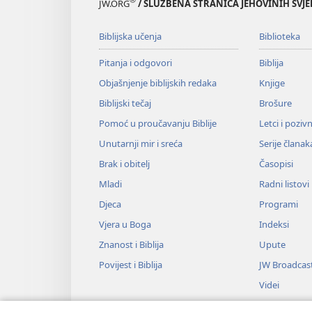
JW.ORG
/ SLUŽBENA STRANICA JEHOVINIH SVJ
Biblijska učenja
Biblioteka
Pitanja i odgovori
Biblija
Objašnjenje biblijskih redaka
Knjige
Biblijski tečaj
Brošure
Pomoć u proučavanju Biblije
Letci i poziv
Unutarnji mir i sreća
Serije članak
Brak i obitelj
Časopisi
Mladi
Radni listovi
Djeca
Programi
Vjera u Boga
Indeksi
Znanost i Biblija
Upute
Povijest i Biblija
JW Broadcas
Videi
Glazba