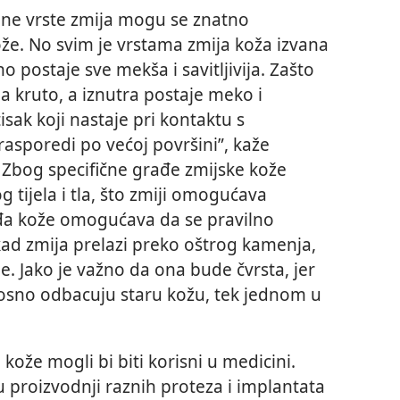
ine vrste zmija mogu se znatno
kože. No svim je vrstama zmija koža izvana
no postaje sve mekša i savitljivija. Zašto
na kruto, a iznutra postaje meko i
sak koji nastaje pri kontaktu s
sporedi po većoj površini”, kaže
. Zbog specifične građe zmijske kože
 tijela i tla, što zmiji omogućava
ađa kože omogućava da se pravilno
 kad zmija prelazi preko oštrog kamenja,
. Jako je važno da ona bude čvrsta, jer
nosno odbacuju staru kožu, tek jednom u
 kože mogli bi biti korisni u medicini.
 u proizvodnji raznih proteza i implantata