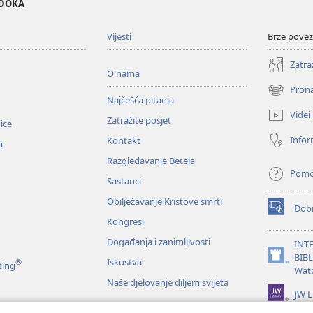
EDOKA
Vijesti
Brze povez
Zatra
O nama
Prona
(otvara
Najčešća pitanja
se
Videi
Zatražite posjet
novi
nice
prozor)
Infor
Kontakt
a
Razgledavanje Betela
Pom
Sastanci
Obilježavanje Kristove smrti
Dobr
(otvara
Kongresi
se
novi
Događanja i zanimljivosti
INT
prozor)
BIB
Iskustva
®
(otvara
ting
Wat
se
Naše djelovanje diljem svijeta
novi
JW L
prozor)