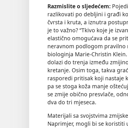
Razmislite o sljedećem:
Pojed
razlikovati po debljini i građi 
čvrsta i kruta, a iznutra postup
je to važno? “Tkivo koje je izva
elastično omogućava da se priti
neravnom podlogom pravilno ra
biologinja Marie-Christin Klein
dolazi do trenja između zmijinog
kretanje. Osim toga, takva gr
rasporedi pritisak koji nastaje
pa se stoga koža manje oštećuje
se zmije obično presvlače, od
dva do tri mjeseca.
Materijali sa svojstvima zmijske
Naprimjer, mogli bi se koristiti