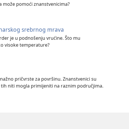
ela može pomoći znanstvenicima?
aharskog srebrnog mrava
der je u podnošenju vrućine. Što mu
ko visoke temperature?
nažno pričvrste za površinu. Znanstvenici su
a tih niti mogla primijeniti na raznim područjima.