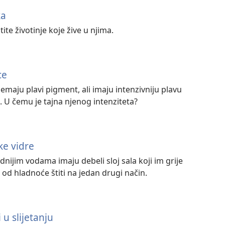
ka
tite životinje koje žive u njima.
ce
emaju plavi pigment, ali imaju intenzivniju plavu
e. U čemu je tajna njenog intenziteta?
e vidre
ladnijim vodama imaju debeli sloj sala koji im grije
 od hladnoće štiti na jedan drugi način.
 u slijetanju