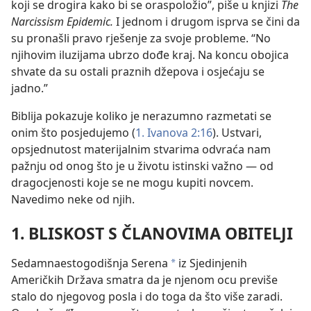
koji se drogira kako bi se oraspoložio”, piše u knjizi
The
Narcissism Epidemic.
I jednom i drugom isprva se čini da
su pronašli pravo rješenje za svoje probleme. “No
njihovim iluzijama ubrzo dođe kraj. Na koncu obojica
shvate da su ostali praznih džepova i osjećaju se
jadno.”
Biblija pokazuje koliko je nerazumno razmetati se
onim što posjedujemo (
1. Ivanova 2:16
). Ustvari,
opsjednutost materijalnim stvarima odvraća nam
pažnju od onog što je u životu istinski važno — od
dragocjenosti koje se ne mogu kupiti novcem.
Navedimo neke od njih.
1. BLISKOST S ČLANOVIMA OBITELJI
Sedamnaestogodišnja Serena
iz Sjedinjenih
*
Američkih Država smatra da je njenom ocu previše
stalo do njegovog posla i do toga da što više zaradi.