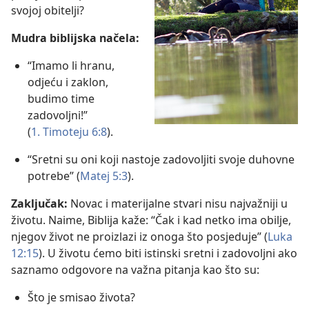
svojoj obitelji?
Mudra biblijska načela:
“Imamo li hranu,
odjeću i zaklon,
budimo time
zadovoljni!”
(
1. Timoteju 6:8
).
“Sretni su oni koji nastoje zadovoljiti svoje duhovne
potrebe” (
Matej 5:3
).
Zaključak:
Novac i materijalne stvari nisu najvažniji u
životu. Naime, Biblija kaže: “Čak i kad netko ima obilje,
njegov život ne proizlazi iz onoga što posjeduje” (
Luka
12:15
). U životu ćemo biti istinski sretni i zadovoljni ako
saznamo odgovore na važna pitanja kao što su:
Što je smisao života?