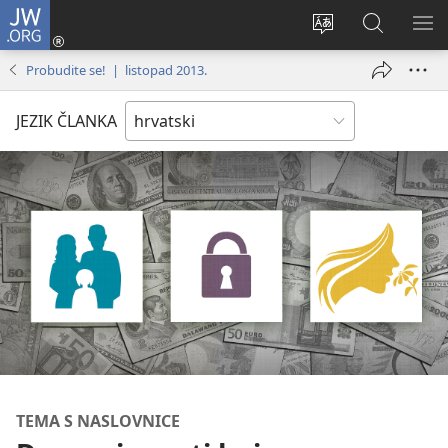
JW.ORG
Prijava
(otvara
Promijeni
JW.ORG
PO
se
jezik
|
IZ
Probudite se! | listopad 2013.
novi
Pretraga
prozor)
JEZIK ČLANKA
TEMA S NASLOVNICE