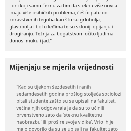
i oni koji samo čeznu za tim da steknu više novca
imaju više psihičkih problema, češće pate od
zdravstvenih tegoba kao što su grlobolja,
glavobolja i bol u leđima te su skloniji opijanju i
drogiranju. Težnja za bogatstvom očito ljudima
donosi muku i jad.”
Mijenjaju se mjerila vrijednosti
“Kad su tijekom šezdesetih i ranih
sedamdesetih godina prošlog stoljeća sociolozi
pitali studente zašto su se upisali na fakultet,
većina njih odgovarala je da su to učinili
prvenstveno zato da ‘steknu kvalitetnu
naobrazbu’ ili ‘prošire svoje vidike’. Vrlo ih je
malo govorilo da su se upisali na fakultet zato