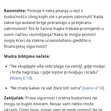
Razmislite:
Postoje li neka pitanja u vezi s
budućnošću zbog kojih ste s pravom zabrinuti? Kada
takve opravdane brige prerastaju u pretjeranu
zabrinutost? Što bi Sarina majka trebala promijeniti u
svom načinu razmišljanja? Kako bi mogla pomoći
svojoj kćeri da stekne uravnoteženo gledište o
financijskoj sigurnosti?
Mudra biblijska načela:
“Ne skupljajte više sebi blago na zemlji, gdje moljac
i hrđa nagrizaju i gdje lopovi provaljuju i kradu”
(
Matej 6:19
).
“Ne znate kakav će vaš život biti sutra” (
Jakov 4:14
).
Zaključak:
Prava sigurnost i sretna budućnost ne
mogu se kupiti novcem. Novac vam netko može
ukrasti. Osim toga, novac vam
ne može
pomoći da se