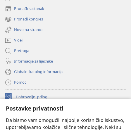
Pronađi sastanak
(otvara
se
Pronađi kongres
(otvara
novi
se
prozor)
Novo na stranici
novi
prozor)
Videi
Pretraga
Informacije za liječnike
Globalni katalog informacija
Pomoć
Dobrovoljni prilog
(otvara
se
Postavke privatnosti
novi
INTERNETSKA BIBLIOTEKA Watchtower
(otvara
prozor)
Da bismo vam omogućili najbolje korisničko iskustvo,
se
®
JW Hub
upotrebljavamo kolačiće i slične tehnologije. Neki su
novi
(otvara