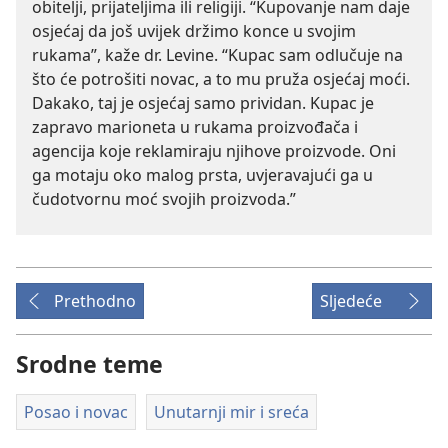
obitelji, prijateljima ili religiji. “Kupovanje nam daje
osjećaj da još uvijek držimo konce u svojim
rukama”, kaže dr. Levine. “Kupac sam odlučuje na
što će potrošiti novac, a to mu pruža osjećaj moći.
Dakako, taj je osjećaj samo prividan. Kupac je
zapravo marioneta u rukama proizvođača i
agencija koje reklamiraju njihove proizvode. Oni
ga motaju oko malog prsta, uvjeravajući ga u
čudotvornu moć svojih proizvoda.”
Prethodno
Sljedeće
Srodne teme
Posao i novac
Unutarnji mir i sreća