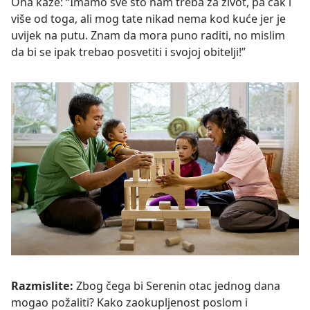
Ona kaže: “Imamo sve što nam treba za život, pa čak i
više od toga, ali mog tate nikad nema kod kuće jer je
uvijek na putu. Znam da mora puno raditi, no mislim
da bi se ipak trebao posvetiti i svojoj obitelji!”
Razmislite:
Zbog čega bi Serenin otac jednog dana
mogao požaliti? Kako zaokupljenost poslom i