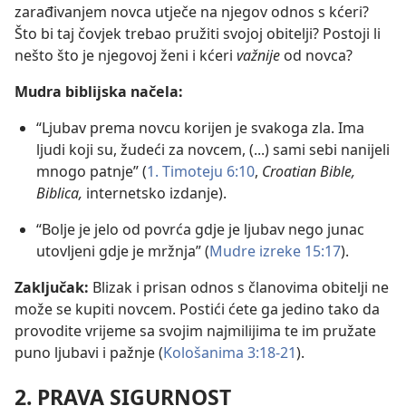
zarađivanjem novca utječe na njegov odnos s kćeri?
Što bi taj čovjek trebao pružiti svojoj obitelji? Postoji li
nešto što je njegovoj ženi i kćeri
važnije
od novca?
Mudra biblijska načela:
“Ljubav prema novcu korijen je svakoga zla. Ima
ljudi koji su, žudeći za novcem, (...) sami sebi nanijeli
mnogo patnje” (
1. Timoteju 6:10
,
Croatian Bible,
Biblica,
internetsko izdanje).
“Bolje je jelo od povrća gdje je ljubav nego junac
utovljeni gdje je mržnja” (
Mudre izreke 15:17
).
Zaključak:
Blizak i prisan odnos s članovima obitelji ne
može se kupiti novcem. Postići ćete ga jedino tako da
provodite vrijeme sa svojim najmilijima te im pružate
puno ljubavi i pažnje (
Kološanima 3:18-21
).
2. PRAVA SIGURNOST