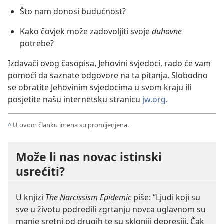
Što nam donosi budućnost?
Kako čovjek može zadovoljiti svoje
duhovne
potrebe?
Izdavači ovog časopisa, Jehovini svjedoci, rado će vam
pomoći da saznate odgovore na ta pitanja. Slobodno
se obratite Jehovinim svjedocima u svom kraju ili
posjetite našu internetsku stranicu
jw.org
.
^
U ovom članku imena su promijenjena.
Može li nas novac istinski
usrećiti?
U knjizi
The Narcissism Epidemic
piše: “Ljudi koji su
sve u životu podredili zgrtanju novca uglavnom su
manje sretni od drugih te su skloniji depresiji. Čak