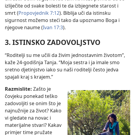
izliječite od svake bolesti te da izbjegnete starost i
smrt (
Propovjednik 7:12
). Biblija uči da istinsku
sigurnost možemo steći tako da upoznamo Boga i
njegove naume (
Ivan 17:3
).
3. ISTINSKO ZADOVOLJSTVO
“Roditelji su me učili da živim jednostavnim životom”,
kaže 24-godišnja Tanja. “Moja sestra i ja imale smo
sretno djetinjstvo iako su naši roditelji često jedva
spajali kraj s krajem.”
Razmislite:
Zašto je
čovjeku ponekad teško
zadovoljiti se onim što je
najnužnije za život? Kako
vi gledate na novac i
materijalne stvari? Kakav
primjer time pružate