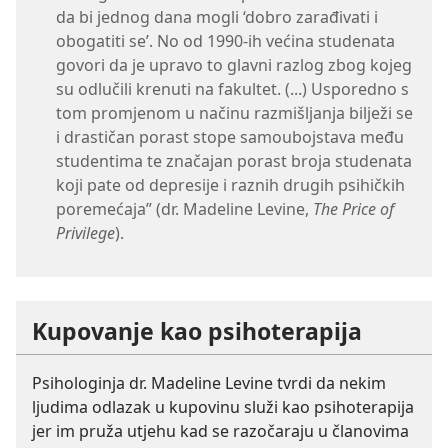
da bi jednog dana mogli ‘dobro zarađivati i
obogatiti se’. No od 1990-ih većina studenata
govori da je upravo to glavni razlog zbog kojeg
su odlučili krenuti na fakultet. (...) Usporedno s
tom promjenom u načinu razmišljanja bilježi se
i drastičan porast stope samoubojstava među
studentima te značajan porast broja studenata
koji pate od depresije i raznih drugih psihičkih
poremećaja” (dr. Madeline Levine,
The Price of
Privilege
).
Kupovanje kao psihoterapija
Psihologinja dr. Madeline Levine tvrdi da nekim
ljudima odlazak u kupovinu služi kao psihoterapija
jer im pruža utjehu kad se razočaraju u članovima