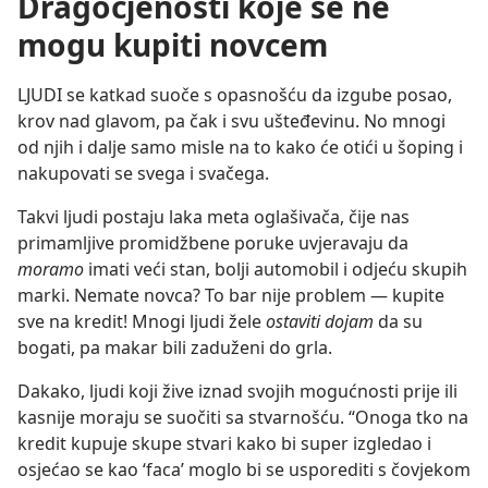
Dragocjenosti koje se ne
mogu kupiti novcem
LJUDI se katkad suoče s opasnošću da izgube posao,
krov nad glavom, pa čak i svu ušteđevinu. No mnogi
od njih i dalje samo misle na to kako će otići u šoping i
nakupovati se svega i svačega.
Takvi ljudi postaju laka meta oglašivača, čije nas
primamljive promidžbene poruke uvjeravaju da
moramo
imati veći stan, bolji automobil i odjeću skupih
marki. Nemate novca? To bar nije problem — kupite
sve na kredit! Mnogi ljudi žele
ostaviti dojam
da su
bogati, pa makar bili zaduženi do grla.
Dakako, ljudi koji žive iznad svojih mogućnosti prije ili
kasnije moraju se suočiti sa stvarnošću. “Onoga tko na
kredit kupuje skupe stvari kako bi super izgledao i
osjećao se kao ‘faca’ moglo bi se usporediti s čovjekom