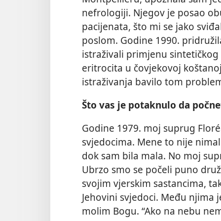
nefrologiji. Njegov je posao obu
pacijenata, što mi se jako sviđal
poslom. Godine 1990. pridružil
istraživali primjenu sintetičko
eritrocita u čovjekovoj koštano
istraživanja bavilo tom proble
Što vas je potaknulo da počne
Godine 1979. moj suprug Floréa
svjedocima. Mene to nije nimalo
dok sam bila mala. No moj supru
Ubrzo smo se počeli puno družit
svojim vjerskim sastancima, tako
Jehovini svjedoci. Među njima je
molim Bogu. “Ako na nebu nema 