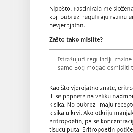
Nipošto. Fascinirala me složena
koji bubrezi reguliraju razinu 
nevjerojatan.
Zašto tako mislite?
Istražujući regulaciju razine
samo Bog mogao osmisliti 
Kao što vjerojatno znate, eritro
ili se popnete na veliku nadmor
kisika. No bubrezi imaju recep
kisika u krvi. Ako otkriju manjak
eritropoetin, pa se koncentrac
tisuću puta. Eritropoetin potiče