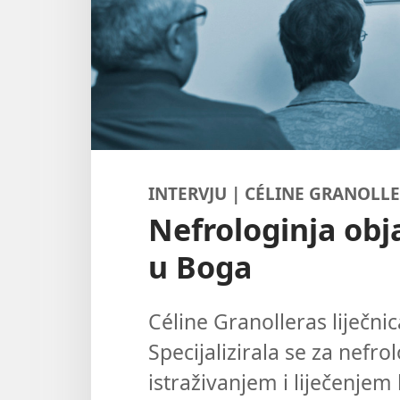
INTERVJU | CÉLINE GRANOLL
Nefrologinja obj
u Boga
Céline Granolleras liječnica
Specijalizirala se za nefro
istraživanjem i liječenjem