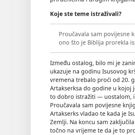
Koje ste teme istraživali?
Proučavala sam povijesne knj
ono što je Biblija prorekla 
Između ostalog, bilo mi je zani
ukazuje na godinu Isusovog kršte
vremena trebalo proći od 20. g
Artakserksa do godine u kojoj j
to dobro istražiti — uostalom, 
Proučavala sam povijesne knjig
Artakserks vladao te kada je Is
Zemlji. Na koncu sam zaključila 
točno na vrijeme te da je to p