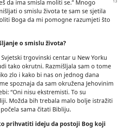
 ćeš da ima smisla moliti se.” Mnogo
šljati o smislu života te sam se sjetila
 moliti Boga da mi pomogne razumjeti što
ljanje o smislu života?
Svjetski trgovinski centar u New Yorku
judi tako okrutni. Razmišljala sam o tome
iko zlo i kako bi nas on jednog dana
 me spoznaja da sam okružena Jehovinim
i: “Oni nisu ekstremisti. To su
bliji. Možda bih trebala malo bolje istražiti
počela sama čitati Bibliju.
ko prihvatiti ideju da postoji Bog koji