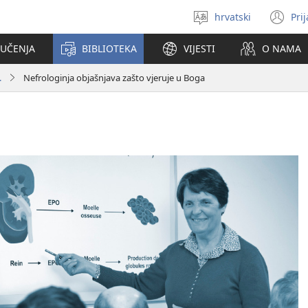
hrvatski
Pri
Izaberi
(o
jezik
se
 UČENJA
BIBLIOTEKA
VIJESTI
O NAMA
no
pr
.
Nefrologinja objašnjava zašto vjeruje u Boga