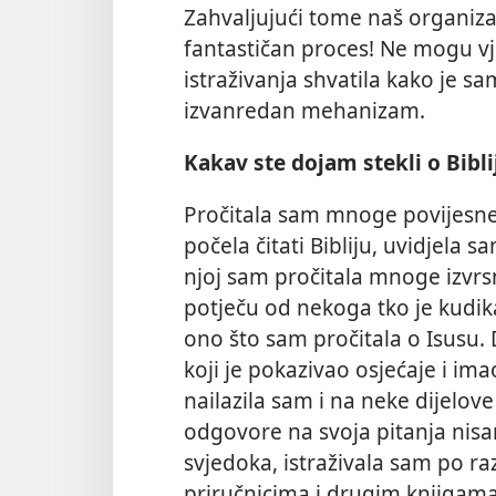
Zahvaljujući tome naš organizam
fantastičan proces! Ne mogu v
istraživanja shvatila kako je 
izvanredan mehanizam.
Kakav ste dojam stekli o Bibli
Pročitala sam mnoge povijesne
počela čitati Bibliju, uvidjela 
njoj sam pročitala mnoge izvrs
potječu od nekoga tko je kudik
ono što sam pročitala o Isusu.
koji je pokazivao osjećaje i ima
nailazila sam i na neke dijelov
odgovore na svoja pitanja nisam
svjedoka, istraživala sam po ra
priručnicima i drugim knjigama