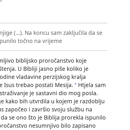
ige (...). Na koncu sam zaključila da se
ispunilo točno na vrijeme
mljivo biblijsko proročanstvo koje
nja. U Bibliji jasno piše koliko je
odine vladavine perzijskog kralja
e Isus trebao postati Mesija.
Htjela sam
*
istraživanje je sastavni dio mog posla.
e kako bih utvrdila u kojem je razdoblju
us započeo i završio svoju službu na
da se ono što je Biblija prorekla ispunilo
roročanstvo nesumnjivo bilo zapisano