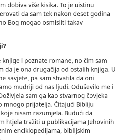
 dobiva više kisika. To je uistinu
jerovati da sam tek nakon deset godina
samo Bog mogao osmisliti takav
ji?
 knjige i poznate romane, no čim sam
sam da je ona drugačija od ostalih knjiga. U
ne savjete, pa sam shvatila da oni
amo mudriji od nas ljudi. Oduševilo me i
 Doživjela sam ga kao stvarnog čovjeka
o mnogo prijatelja. Čitajući Bibliju
e koje nisam razumjela. Budući da
 htjela tražiti u publikacijama Jehovinih
znim enciklopedijama, biblijskim
.