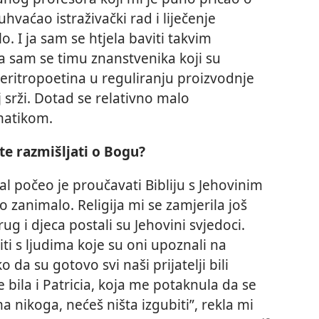
hvaćao istraživački rad i liječenje
o. I ja sam se htjela baviti takvim
a sam se timu znanstvenika koji su
g eritropoetina u reguliranju proizvodnje
j srži. Dotad se relativno malo
matikom.
te razmišljati o Bogu?
l počeo je proučavati Bibliju s Jehovinim
 zanimalo. Religija mi se zamjerila još
g i djeca postali su Jehovini svjedoci.
i s ljudima koje su oni upoznali na
 da su gotovo svi naši prijatelji bili
 bila i Patricia, koja me potaknula da se
nikoga, nećeš ništa izgubiti”, rekla mi