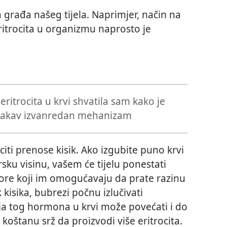
 građa našeg tijela. Naprimjer, način na
eritrocita u organizmu naprosto je
 eritrocita u krvi shvatila sam kako je
takav izvanredan mehanizam
citi prenose kisik. Ako izgubite puno krvi
sku visinu, vašem će tijelu ponestati
tore koji im omogućavaju da prate razinu
 kisika, bubrezi počnu izlučivati
ija tog hormona u krvi može povećati i do
 koštanu srž da proizvodi više eritrocita.