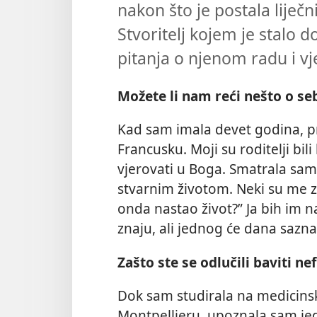
nakon što je postala liječn
Stvoritelj kojem je stalo d
pitanja o njenom radu i vj
Možete li nam reći nešto o sebi
Kad sam imala devet godina, pre
Francusku. Moji su roditelji bil
vjerovati u Boga. Smatrala sam
stvarnim životom. Neki su me zn
onda nastao život?” Ja bih im n
znaju, ali jednog će dana saznat
Zašto ste se odlučili baviti n
Dok sam studirala na medicin
Montpellieru, upoznala sam jed