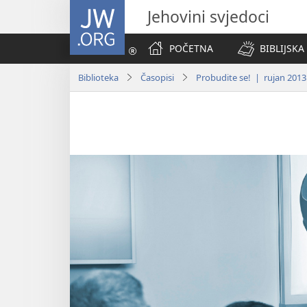
JW.ORG
Jehovini svjedoci
POČETNA
BIBLIJSKA
Biblioteka
Časopisi
Probudite se! | rujan 2013