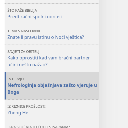
pravu
pravu
ŠTO KAŽE BIBLIJA
istinu
istinu
Predbračni spolni odnosi
o
o
Noći
Noći
TEMA S NASLOVNICE
vještica?
vještica?
Znate li pravu istinu o Noći vještica?
SAVJETI ZA OBITELJ
Kako oprostiti kad vam bračni partner
učini nešto nažao?
INTERVJU
Nefrologinja objašnjava zašto vjeruje u
Boga
IZ RIZNICE PROŠLOSTI
Zheng He
IGRA SLUČAJA ILI ČUDO STVARANJA?