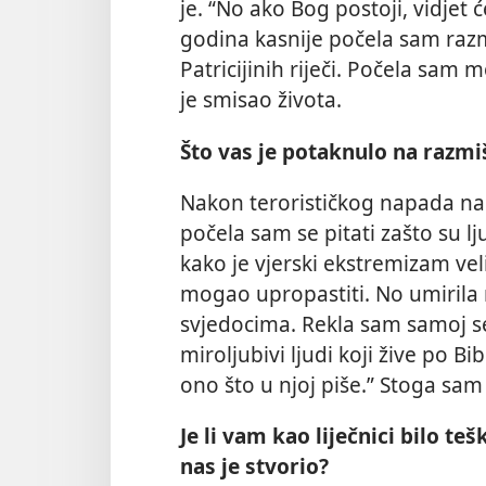
je. “No ako Bog
postoji, vidjet
godina kasnije počela sam razmi
Patricijinih riječi. Počela sam
je smisao života.
Što vas je potaknulo na razmiš
Nakon terorističkog napada na 
počela sam se pitati zašto su l
kako je vjerski ekstremizam vel
mogao upropastiti. No umirila
svjedocima. Rekla sam samoj seb
miroljubivi ljudi koji žive po Bi
ono što u njoj piše.” Stoga sam 
Je li vam kao liječnici bilo teš
nas je stvorio?