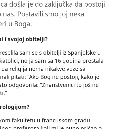
ica došla je do zaključka da postoji
o nas. Postavili smo joj neka
eri u Boga.
 i svojoj obitelji?
selila sam se s obitelji iz Španjolske u
i katolici, no ja sam sa 16 godina prestala
 da religija nema nikakve veze sa
ali pitati: “Ako Bog ne postoji, kako je
ato odgovorila: “Znanstvenici to još ne
i.”
efrologijom?
skom fakultetu u francuskom gradu
nog profesora koji mi je puno pričao o