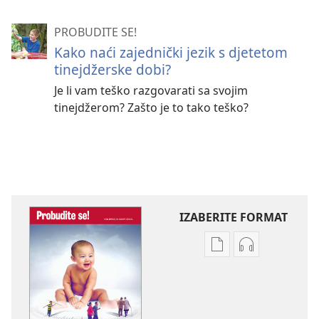
PROBUDITE SE!
Kako naći zajednički jezik s djetetom
tinejdžerske dobi?
Je li vam teško razgovarati sa svojim
tinejdžerom? Zašto je to tako teško?
IZABERITE FORMAT
Postavke
Postavke
preuzimanja
preuzimanja
naših
zvučnih
izdanja
sadržaja