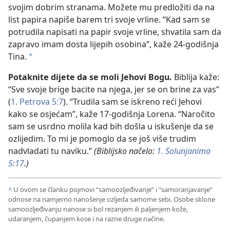
svojim dobrim stranama. Možete mu predložiti da na
list papira napiše barem tri svoje vrline. “Kad sam se
potrudila napisati na papir svoje vrline, shvatila sam da
zapravo imam dosta lijepih osobina”, kaže 24-godišnja
Tina.
*
Potaknite dijete da se moli Jehovi Bogu.
Biblija kaže:
“Sve svoje brige bacite na njega, jer se on brine za vas”
(
1. Petrova 5:7
). “Trudila sam se iskreno reći Jehovi
kako se osjećam”, kaže 17-godišnja Lorena. “Naročito
sam se usrdno molila kad bih došla u iskušenje da se
ozlijedim. To mi je pomoglo da se još više trudim
nadvladati tu naviku.”
(Biblijsko načelo:
1. Solunjanima
5:17
.)
^
U ovom se članku pojmovi “samoozljeđivanje” i “samoranjavanje”
odnose na namjerno nanošenje ozljeda samome sebi. Osobe sklone
samoozljeđivanju nanose si bol rezanjem ili paljenjem kože,
udaranjem, čupanjem kose i na razne druge načine.