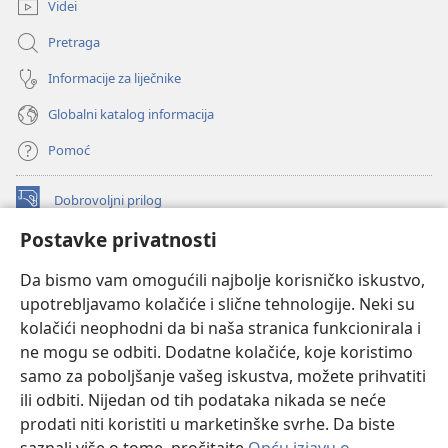
prozor)
Videi
Pretraga
Informacije za liječnike
Globalni katalog informacija
Pomoć
Dobrovoljni prilog
(otvara
se
Postavke privatnosti
novi
INTERNETSKA BIBLIOTEKA Watchtower
(otvara
prozor)
Da bismo vam omogućili najbolje korisničko iskustvo,
se
®
JW Hub
upotrebljavamo kolačiće i slične tehnologije. Neki su
novi
(otvara
prozor)
kolačići neophodni da bi naša stranica funkcionirala i
se
®
JW Library
novi
ne mogu se odbiti. Dodatne kolačiće, koje koristimo
prozor)
samo za poboljšanje vašeg iskustva, možete prihvatiti
Watchtower Library
ili odbiti. Nijedan od tih podataka nikada se neće
prodati niti koristiti u marketinške svrhe. Da biste