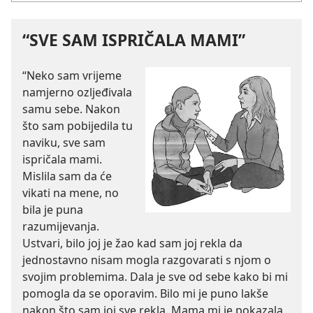
“SVE SAM ISPRIČALA MAMI”
“Neko sam vrijeme
namjerno ozljeđivala
samu sebe. Nakon
što sam pobijedila tu
naviku, sve sam
ispričala mami.
Mislila sam da će
vikati na mene, no
bila je puna
razumijevanja.
Ustvari, bilo joj je žao kad sam joj rekla da
jednostavno nisam mogla razgovarati s njom o
svojim problemima. Dala je sve od sebe kako bi mi
pomogla da se oporavim. Bilo mi je puno lakše
nakon što sam joj sve rekla. Mama mi je pokazala