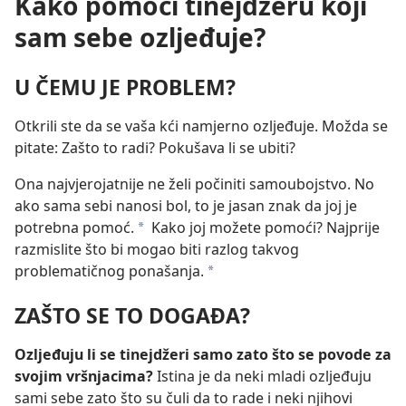
Kako pomoći tinejdžeru koji
sam sebe ozljeđuje?
U ČEMU JE PROBLEM?
Otkrili ste da se vaša kći namjerno ozljeđuje. Možda se
pitate: Zašto to radi? Pokušava li se ubiti?
Ona najvjerojatnije ne želi počiniti samoubojstvo. No
ako sama sebi nanosi bol, to je jasan znak da joj je
potrebna pomoć.
Kako joj možete pomoći? Najprije
*
razmislite što bi mogao biti razlog takvog
problematičnog ponašanja.
*
ZAŠTO SE TO DOGAĐA?
Ozljeđuju li se tinejdžeri samo zato što se povode za
svojim vršnjacima?
Istina je da neki mladi ozljeđuju
sami sebe zato što su čuli da to rade i neki njihovi