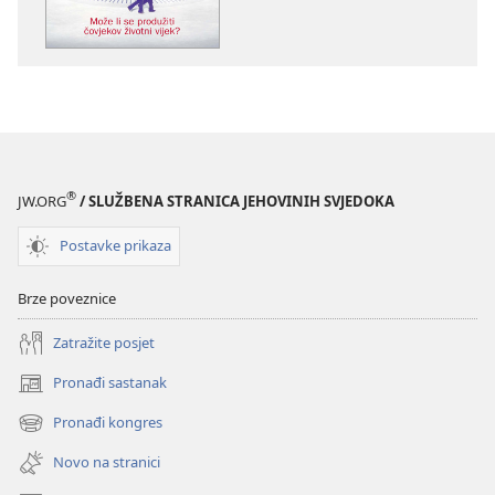
PROBUDITE
PROBUDITE
SE!
SE!
Može
Može
li
li
se
se
produžiti
produžiti
čovjekov
čovjekov
životni
životni
®
JW.ORG
/ SLUŽBENA STRANICA JEHOVINIH SVJEDOKA
vijek?
vijek?
Postavke prikaza
Brze poveznice
Zatražite posjet
Pronađi sastanak
(otvara
se
Pronađi kongres
(otvara
novi
se
prozor)
Novo na stranici
novi