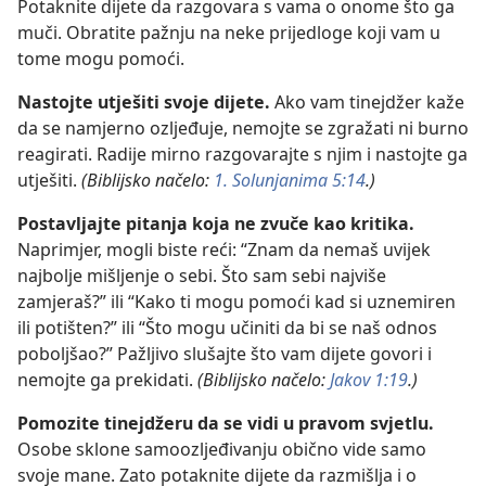
Potaknite dijete da razgovara s vama o onome što ga
muči. Obratite pažnju na neke prijedloge koji vam u
tome mogu pomoći.
Nastojte utješiti svoje dijete.
Ako vam tinejdžer kaže
da se namjerno ozljeđuje, nemojte se zgražati ni burno
reagirati. Radije mirno razgovarajte s njim i nastojte ga
utješiti.
(Biblijsko načelo:
1. Solunjanima 5:14
.)
Postavljajte pitanja koja ne zvuče kao kritika.
Naprimjer, mogli biste reći: “Znam da nemaš uvijek
najbolje mišljenje o sebi. Što sam sebi najviše
zamjeraš?” ili “Kako ti mogu pomoći kad si uznemiren
ili potišten?” ili “Što mogu učiniti da bi se naš odnos
poboljšao?” Pažljivo slušajte što vam dijete govori i
nemojte ga prekidati.
(Biblijsko načelo:
Jakov 1:19
.)
Pomozite tinejdžeru da se vidi u pravom svjetlu.
Osobe sklone samoozljeđivanju obično vide samo
svoje mane. Zato potaknite dijete da razmišlja i o