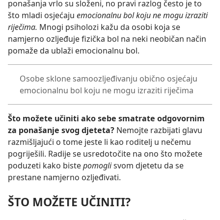
ponašanja vrlo su složeni, no pravi razlog često je to
što mladi osjećaju
emocionalnu bol koju ne mogu izraziti
riječima.
Mnogi psiholozi kažu da osobi koja se
namjerno ozljeđuje fizička bol na neki neobičan način
pomaže da ublaži emocionalnu bol.
Osobe sklone samoozljeđivanju obično osjećaju
emocionalnu bol koju ne mogu izraziti riječima
Što možete učiniti ako sebe smatrate odgovornim
za ponašanje svog djeteta?
Nemojte razbijati glavu
razmišljajući o tome jeste li kao roditelj u nečemu
pogriješili. Radije se usredotočite na ono što možete
poduzeti kako biste
pomogli
svom djetetu da se
prestane namjerno ozljeđivati.
ŠTO MOŽETE UČINITI?