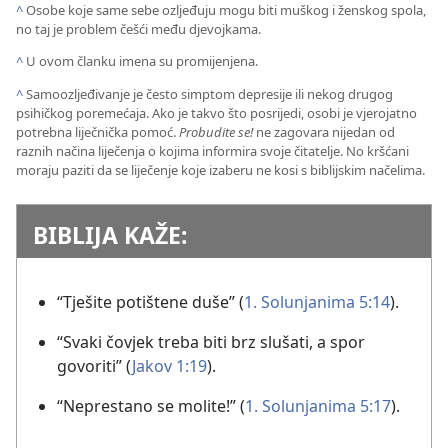
^
Osobe koje same sebe ozljeđuju mogu biti muškog i ženskog spola,
no taj je problem češći među djevojkama.
^
U ovom članku imena su promijenjena.
^
Samoozljeđivanje je često simptom depresije ili nekog drugog
psihičkog poremećaja. Ako je takvo što posrijedi, osobi je vjerojatno
potrebna liječnička pomoć.
Probudite se!
ne zagovara nijedan od
raznih načina liječenja o kojima informira svoje čitatelje. No kršćani
moraju paziti da se liječenje koje izaberu ne kosi s biblijskim načelima.
BIBLIJA KAŽE:
“Tješite potištene duše” (
1. Solunjanima 5:14
).
“Svaki čovjek treba biti brz slušati, a spor
govoriti” (
Jakov 1:19
).
“Neprestano se molite!” (
1. Solunjanima 5:17
).