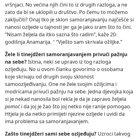
vršnjaci. No većina njih čini to iz drugih razloga, a ne
zato da bi se uklopili u društvo. Po čemu to možemo
zaključiti? Onaj tko je sklon samoranjavanju najčešće si
nanosi ozljede u tajnosti jer ga je jako sram što to čini.
“Nisam željela da itko sazna što radim”, kaže 20-
godišnja Anamarija.
“Vješto sam skrivala ožiljke.”
*
Žele li tinejdžeri samoranjavanjem privući pažnju
na sebe?
Istina, neki se upravo iz tog razloga
ozljeđuju. No u ovom članku govorimo o osobama
koje skrivaju od drugih svoju sklonost
samoozljeđivanju. One ne žele svojim ožiljcima i
modricama privući pažnju na sebe. Jedna djevojka koja
si je nekad nanosila bol rekla je da je zapravo željela
pomoć
i da joj je žao što joj netko nije ranije pomogao.
Htjela je da netko primijeti njezine ozljede i uvidi da
ima problema sa samoranjavanjem.
Zašto tinejdžeri sami sebe ozljeđuju?
Uzroci takvog