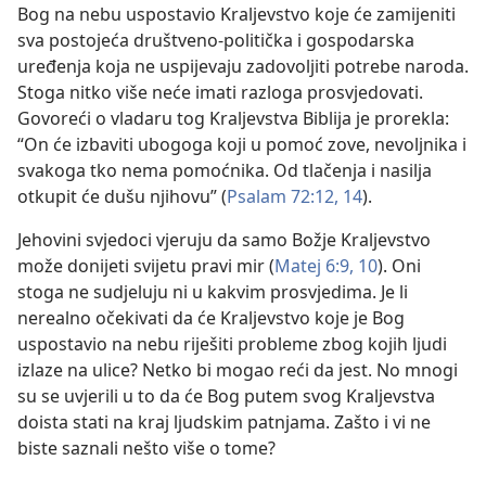
Bog na nebu uspostavio Kraljevstvo koje će zamijeniti
sva postojeća društveno-politička i gospodarska
uređenja koja ne uspijevaju zadovoljiti potrebe naroda.
Stoga nitko više neće imati razloga prosvjedovati.
Govoreći o vladaru tog Kraljevstva Biblija je prorekla:
“On će izbaviti ubogoga koji u pomoć zove, nevoljnika i
svakoga tko nema pomoćnika. Od tlačenja i nasilja
otkupit će dušu njihovu” (
Psalam 72:12,
14
).
Jehovini svjedoci vjeruju da samo Božje Kraljevstvo
može donijeti svijetu pravi mir (
Matej 6:9, 10
). Oni
stoga ne sudjeluju ni u kakvim prosvjedima. Je li
nerealno očekivati da će Kraljevstvo koje je Bog
uspostavio na nebu riješiti probleme zbog kojih ljudi
izlaze na ulice? Netko bi mogao reći da jest. No mnogi
su se uvjerili u to da će Bog putem svog Kraljevstva
doista stati na kraj ljudskim patnjama. Zašto i vi ne
biste saznali nešto više o tome?