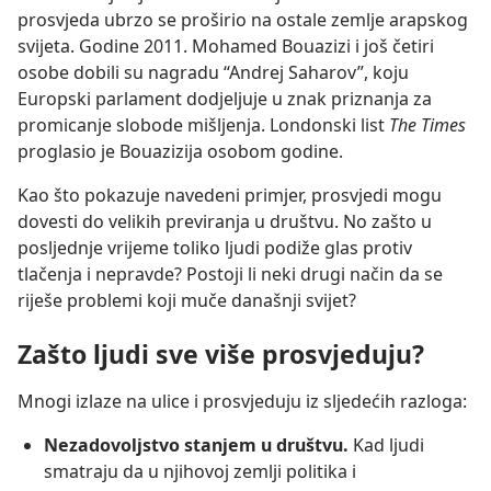
prosvjeda ubrzo se proširio na ostale zemlje arapskog
svijeta. Godine 2011. Mohamed Bouazizi i još četiri
osobe dobili su nagradu “Andrej Saharov”, koju
Europski parlament dodjeljuje u znak priznanja za
promicanje slobode mišljenja. Londonski list
The Times
proglasio je Bouazizija osobom godine.
Kao što pokazuje navedeni primjer, prosvjedi mogu
dovesti do velikih previranja u društvu. No zašto u
posljednje vrijeme toliko ljudi podiže glas protiv
tlačenja i nepravde? Postoji li neki drugi način da se
riješe problemi koji muče današnji svijet?
Zašto ljudi sve više prosvjeduju?
Mnogi izlaze na ulice i prosvjeduju iz sljedećih razloga:
Nezadovoljstvo stanjem u društvu.
Kad ljudi
smatraju da u njihovoj zemlji politika i