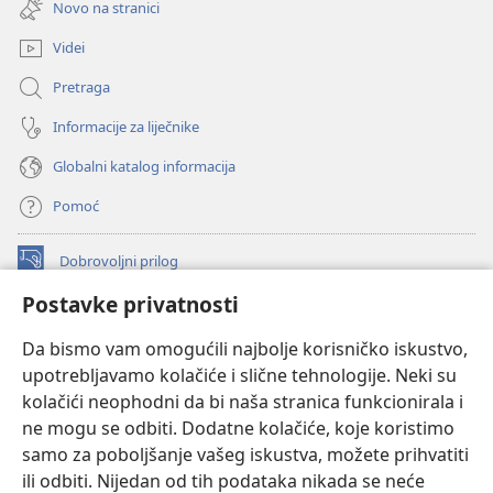
prozor)
Novo na stranici
novi
prozor)
Videi
Pretraga
Informacije za liječnike
Globalni katalog informacija
Pomoć
Dobrovoljni prilog
(otvara
se
Postavke privatnosti
novi
INTERNETSKA BIBLIOTEKA Watchtower
(otvara
prozor)
Da bismo vam omogućili najbolje korisničko iskustvo,
se
®
JW Hub
upotrebljavamo kolačiće i slične tehnologije. Neki su
novi
(otvara
prozor)
kolačići neophodni da bi naša stranica funkcionirala i
se
®
JW Library
novi
ne mogu se odbiti. Dodatne kolačiće, koje koristimo
prozor)
samo za poboljšanje vašeg iskustva, možete prihvatiti
Watchtower Library
ili odbiti. Nijedan od tih podataka nikada se neće