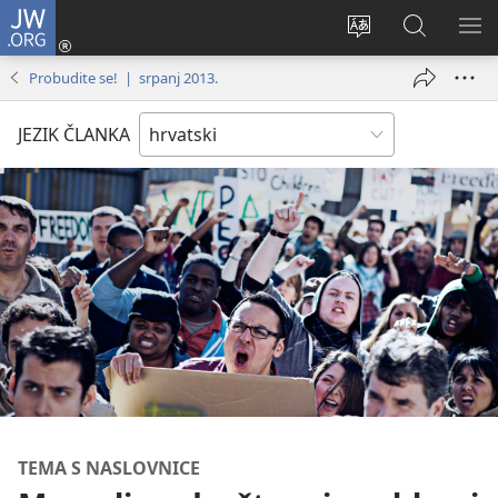
JW.ORG
Prijava
(otvara
Promijeni
JW.ORG
PO
se
jezik
|
IZ
Probudite se! | srpanj 2013.
novi
Pretraga
prozor)
JEZIK ČLANKA
TEMA S NASLOVNICE