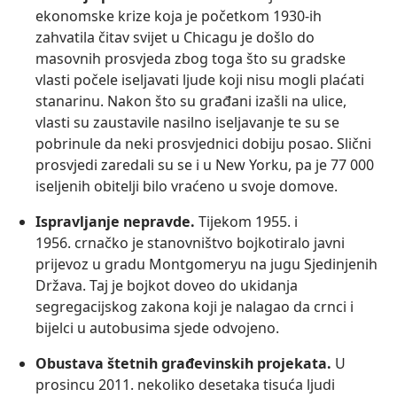
ekonomske krize koja je početkom 1930-ih
zahvatila čitav svijet u Chicagu je došlo do
masovnih prosvjeda zbog toga što su gradske
vlasti počele iseljavati ljude koji nisu mogli plaćati
stanarinu. Nakon što su građani izašli na ulice,
vlasti su zaustavile nasilno iseljavanje te su se
pobrinule da neki prosvjednici dobiju posao. Slični
prosvjedi zaredali su se i u New Yorku, pa je 77 000
iseljenih obitelji bilo vraćeno u svoje domove.
Ispravljanje nepravde.
Tijekom 1955. i
1956. crnačko je stanovništvo bojkotiralo javni
prijevoz u gradu Montgomeryu na jugu Sjedinjenih
Država. Taj je bojkot doveo do ukidanja
segregacijskog zakona koji je nalagao da crnci i
bijelci u autobusima sjede odvojeno.
Obustava štetnih građevinskih projekata.
U
prosincu 2011. nekoliko desetaka tisuća ljudi