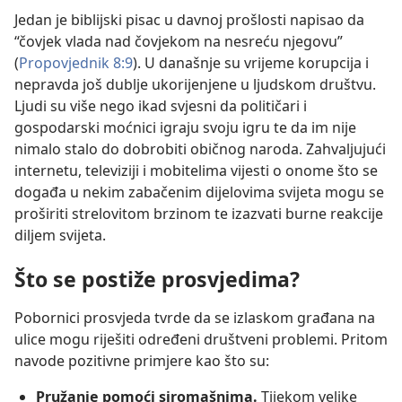
Jedan je biblijski pisac u davnoj prošlosti napisao da
“čovjek vlada nad čovjekom na nesreću njegovu”
(
Propovjednik 8:9
). U današnje su vrijeme korupcija i
nepravda još dublje ukorijenjene u ljudskom društvu.
Ljudi su više nego ikad svjesni da političari i
gospodarski moćnici igraju svoju igru te da im nije
nimalo stalo do dobrobiti običnog naroda. Zahvaljujući
internetu, televiziji i mobitelima vijesti o onome što se
događa u nekim zabačenim dijelovima svijeta mogu se
proširiti strelovitom brzinom te izazvati burne reakcije
diljem svijeta.
Što se postiže prosvjedima?
Pobornici prosvjeda tvrde da se izlaskom građana na
ulice mogu riješiti određeni društveni problemi. Pritom
navode pozitivne primjere kao što su:
Pružanje pomoći siromašnima.
Tijekom velike