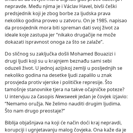
nepravde. Među njima je i Václav Havel, bivši češki
predsjednik koji je zbog borbe za ljudska prava
nekoliko godina proveo u zatvoru. On je 1985. napisao
da prosvjednik mora biti spreman dati svoj život za
ideale koje zastupa jer “nikako drugačije ne može
dokazati ispravnost onoga za što se zalaže”.
Do sličnog su zaključka došli Mohamed Bouazizi i
drugi ljudi koji su u krajnjem beznađu sami sebi
oduzeli život. U jednoj azijskoj zemlji u posljednjih se
nekoliko godina na desetke ljudi
zapalilo u znak
prosvjeda protiv vjerske i političke represije. Što
tamošnje stanovnike tjera na takve očajničke poteze?
U intervjuu za časopis
Newsweek
jedan je čovjek izjavio:
“Nemamo oružja. Ne želimo nauditi drugim ljudima.
Što nam drugo preostaje?”
Biblija objašnjava na koji će način doći kraj nepravdi,
korupciji i ugnjetavanju malog čovjeka. Ona kaže da je