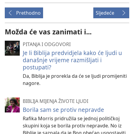
Prethodno
Sljedeće
Možda će vas zanimati i...
PITANJA I ODGOVORI
Je li Biblija predvidjela kako će ljudi u
današnje vrijeme razmišljati i
postupati?
Da, Biblija je prorekla da će se ljudi promijeniti
nagore.
BIBLIJA MIJENJA ŽIVOTE LJUDI
Borila sam se protiv nepravde
Rafika Morris pridružila se jednoj političkoj
skupini koja se borila protiv nepravde. No iz
Biblije je saznala da je Bog obećao uspostaviti