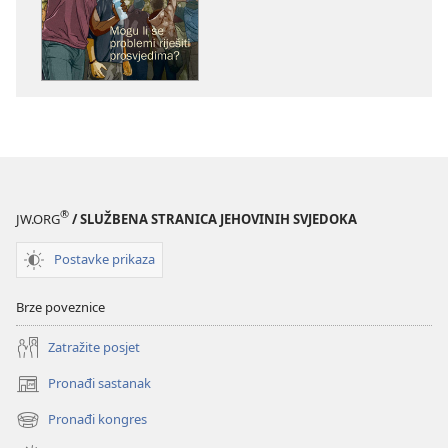
izdanja
PROBUDITE
SE!
Mogu
li
se
problemi
riješiti
prosvjedima?
®
JW.ORG
/ SLUŽBENA STRANICA JEHOVINIH SVJEDOKA
Postavke prikaza
Brze poveznice
Zatražite posjet
Pronađi sastanak
(otvara
se
Pronađi kongres
(otvara
novi
se