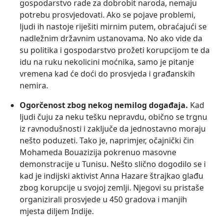
gospodarstvo rade za dobrobit naroda, nemaju
potrebu prosvjedovati. Ako se pojave problemi,
ljudi ih nastoje riješiti mirnim putem, obraćajući se
nadležnim državnim ustanovama. No ako vide da
su politika i gospodarstvo prožeti korupcijom te da
idu na ruku nekolicini moćnika, samo je pitanje
vremena kad će doći do prosvjeda i građanskih
nemira.
Ogorčenost zbog nekog nemilog događaja.
Kad
ljudi čuju za neku tešku nepravdu, obično se trgnu
iz ravnodušnosti i zaključe da jednostavno moraju
nešto poduzeti. Tako je, naprimjer, očajnički čin
Mohameda Bouazizija pokrenuo masovne
demonstracije u Tunisu. Nešto slično dogodilo se i
kad je indijski aktivist Anna Hazare štrajkao glađu
zbog korupcije u svojoj zemlji. Njegovi su pristaše
organizirali prosvjede u 450 gradova i manjih
mjesta diljem Indije.