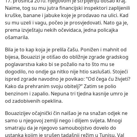
17. prosinca 2010. njegovom je strpljenju došao kraj.
Naime, tog su mu jutra financijski inspektori zaplijenili
kruške, banane i jabuke koje je prodavao na ulici. Kad
su mu uzeli i vagu, počeo je prosvjedovati. Nato ga je,
prema izvještaju nekih očevidaca, jedna policajka
ošamarila.
Bila je to kap koja je prelila čašu. Ponižen i mahnit od
bijesa, Bouazizi je otišao do obližnje zgrade gradskog
poglavarstva kako bi se požalio na to što mu se
dogodilo, no ondje ga nitko nije htio saslušati. Stojeći
ispred zgrade navodno je povikao: “Od čega ću živjeti?
Kako da prehranim svoju obitelj?” Zatim se polio
benzinom i zapalio. Nepuna tri tjedna kasnije umro je
od zadobivenih opeklina.
Bouazizijev očajnički čin naišao je na snažan odjek ne
samo u njegovoj zemlji nego i diljem svijeta. Mnogi
smatraju da je njegovo samoubojstvo dovelo do
ustanka kojim je srušen tadašnji režim u Tunisu. Val