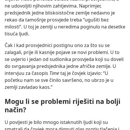
ne udovoljiti njihovim zahtjevima. Naprimjer,
predsjednik jedne bliskoistočne zemlje nedavno je
rekao da tamošnje prosvjede treba “ugušiti bez
milosti”. U toj je zemlji u neredima poginulo na desetke
tisuća ljudi.
Čak i kad prosvjednici postignu ono za što su se
zalagali, prije ili kasnije pojave se novi problemi. U to
se uvjerio i jedan od sudionika prosvjeda koji su doveli
do svrgavanja predsjednika jedne afričke zemlje. U
intervjuu za časopis
Time
taj je čovjek izjavio: “U
početku nam se sve činilo savršeno, no ubrzo je u
zemlji zavladao kaos.”
Mogu li se problemi riješiti na bolji
način?
U povijesti je bilo mnogo istaknutih ljudi koji su
smatrali da čovjek mora dignuti glas protiv tlačenja i