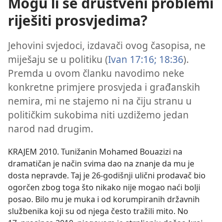
Mogu li se društveni problemi
riješiti prosvjedima?
Jehovini svjedoci, izdavači ovog časopisa, ne
miješaju se u politiku (
Ivan 17:16;
18:36
).
Premda u ovom članku navodimo neke
konkretne primjere prosvjeda i građanskih
nemira, mi ne stajemo ni na čiju stranu u
političkim sukobima niti uzdižemo jedan
narod nad drugim.
KRAJEM 2010. Tunižanin Mohamed Bouazizi na
dramatičan je način svima dao na znanje da mu je
dosta nepravde. Taj je 26-godišnji ulični prodavač bio
ogorčen zbog toga što nikako nije mogao naći bolji
posao. Bilo mu je muka i od korumpiranih državnih
službenika koji su od njega često tražili mito. No