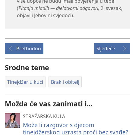
više uopće ne budu imali povjerenja u tebe”
(
Pitanja mladih — djelotvorni odgovori,
2. svezak,
objavili Jehovini svjedoci).
Prethodno
Sljedeće
Srodne teme
Tinejdžer u kući
Brak i obitelj
Možda će vas zanimati i...
STRAŽARSKA KULA
Može li razgovor s djecom
tinejdžerskog uzrasta proći bez svađe?