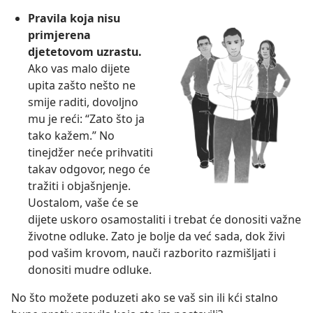
Pravila koja nisu
primjerena
djetetovom uzrastu.
Ako vas malo dijete
upita zašto nešto ne
smije raditi, dovoljno
mu je reći: “Zato što ja
tako kažem.” No
tinejdžer neće prihvatiti
takav odgovor, nego će
tražiti i objašnjenje.
Uostalom, vaše će se
dijete uskoro osamostaliti i trebat će donositi važne
životne odluke. Zato je bolje da već sada, dok živi
pod vašim krovom, nauči razborito razmišljati i
donositi mudre odluke.
No što možete poduzeti ako se vaš sin ili kći stalno