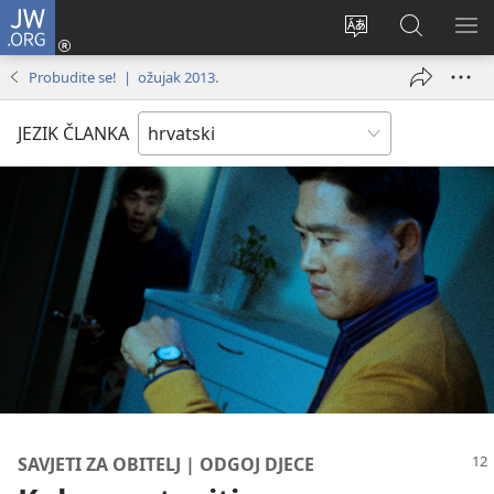
JW.ORG
Prijava
(otvara
Promijeni
JW.ORG
PO
se
jezik
|
IZ
Probudite se! | ožujak 2013.
novi
Pretraga
prozor)
JEZIK ČLANKA
SAVJETI ZA OBITELJ | ODGOJ DJECE