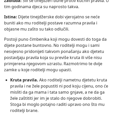
Zabluda:
Svi se tinejdžeri bune protiv kućnih pravila. U
tim godinama djeca su naprosto takva.
Istina:
Dijete tinejdžerske dobi vjerojatno se neće
buniti ako mu roditelji postave razumna pravila i
objasne mu zašto su tako odlučili.
Postoji puno čimbenika koji mogu dovesti do toga da
dijete postane buntovno. No roditelji mogu i sami
nesvjesno pridonijeti takvom ponašanju ako djetetu
postavljaju pravila koja su previše kruta ili više nisu
primjerena njegovom uzrastu. Razmotrimo te dvije
zamke u koje roditelji mogu upasti.
Kruta pravila.
Ako roditelji nametnu djetetu kruta
pravila i ne žele popustiti ni pod koju cijenu, ono će
misliti da ga mama i tata samo gnjave, a ne da ga
žele zaštititi jer im je stalo do njegove dobrobiti.
Stoga bi moglo potajno raditi upravo ono što mu
roditelji brane.