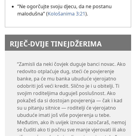
“Ne ogorčujte svoju djecu, da ne postanu
malodušna” (
Kološanima 3:21
).
RIJEČ-DVIJE TINEJDŽERIMA
“Zamisli da neki čovjek duguje banci novac. Ako
redovito otplaćuje dug, steći će povjerenje
banke, pa će mu banka ubuduće vjerojatno
odobriti još veći kredit. Slično je i u obitelji. Ti
svojim roditeljima duguješ poslušnost. Ako
pokažeš da si dostojan povjerenja — čak i kad
su u pitanju sitnice — roditelji će vjerojatno
ubuduće imati još više povjerenja u tebe.
Međutim, ako ih uvijek iznova razočaraš, nemoj
se čuditi ako ti počnu sve manje vjerovati ili ako