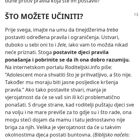
bune protiv pravila koja ste im postavili?
ŠTO MOŽETE UČINITI?
Prije svega, imajte na umu da tinejdžerima
treba
postaviti određena pravila i ograničenja. Ustvari,
duboko u sebi oni to i
žele,
iako vam to možda nikad
neće priznati. Stoga
postavite djeci pravila
ponašanja i pobrinite se da ih ona dobro razumiju.
Na internetskom portalu Roditeljski.info piše:
“Adolescent mora shvatiti što je prihvatljivo, a što nije.
Također mu moraju biti jasne posljedice kršenja
pravila.” Ako tako postavite stvari, manja je
vjerojatnost da će se vaš sin ili kći problematično
ponašati. S druge strane, kad roditelji puštaju djeci sve
na volju i ne mare previše za to gdje su i što rade, ona
mogu steći dojam da mamu i tatu jednostavno nije
briga za njih. Velika je vjerojatnost da će u takvim
okolnostima djeca postati buntovna.
(Biblijsko načelo: