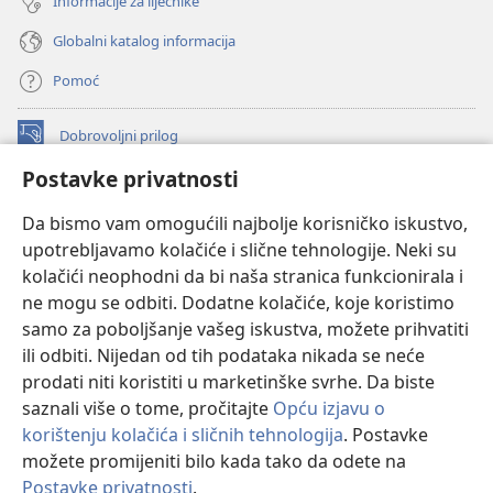
Informacije za liječnike
Globalni katalog informacija
Pomoć
Dobrovoljni prilog
(otvara
se
Postavke privatnosti
novi
INTERNETSKA BIBLIOTEKA Watchtower
(otvara
prozor)
Da bismo vam omogućili najbolje korisničko iskustvo,
se
®
JW Hub
upotrebljavamo kolačiće i slične tehnologije. Neki su
novi
(otvara
prozor)
kolačići neophodni da bi naša stranica funkcionirala i
se
®
JW Library
novi
ne mogu se odbiti. Dodatne kolačiće, koje koristimo
prozor)
samo za poboljšanje vašeg iskustva, možete prihvatiti
Watchtower Library
ili odbiti. Nijedan od tih podataka nikada se neće
prodati niti koristiti u marketinške svrhe. Da biste
saznali više o tome, pročitajte
Opću izjavu o
korištenju kolačića i sličnih tehnologija
. Postavke
Copyright
© 2026 Watch Tower Bible and Tract Society of Pennsylvania.
možete promijeniti bilo kada tako da odete na
UVJETI KORIŠTENJA
|
IZJAVA O PRIVATNOSTI
|
POSTAVKE
Postavke privatnosti
.