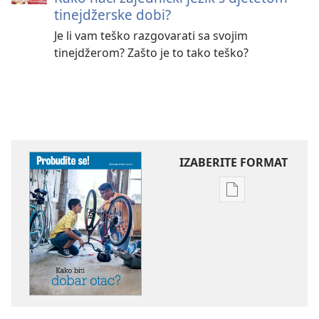
tinejdžerske dobi?
Je li vam teško razgovarati sa svojim
tinejdžerom? Zašto je to tako teško?
IZABERITE FORMAT
Postavke
preuzimanja
naših
izdanja
PROBUDITE
SE!
Kako
biti