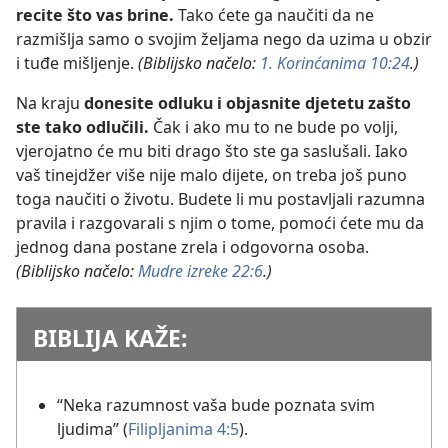
recite što vas brine.
Tako ćete ga naučiti da ne
razmišlja samo o svojim željama nego da uzima u obzir
i tuđe mišljenje.
(Biblijsko načelo:
1. Korinćanima 10:24
.)
Na kraju
donesite odluku i objasnite djetetu zašto
ste tako odlučili.
Čak i ako mu to ne bude po volji,
vjerojatno će mu biti drago što ste ga saslušali. Iako
vaš tinejdžer više nije malo dijete, on treba još puno
toga naučiti o životu. Budete li mu postavljali razumna
pravila i razgovarali s njim o tome, pomoći ćete mu da
jednog dana postane zrela i odgovorna osoba.
(Biblijsko načelo:
Mudre izreke 22:6
.)
BIBLIJA KAŽE:
“Neka razumnost vaša bude poznata svim
ljudima” (
Filipljanima 4:5
).