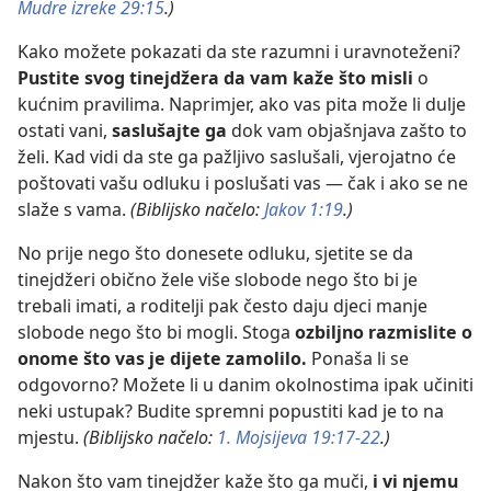
Mudre izreke 29:15
.)
Kako možete pokazati da ste razumni i uravnoteženi?
Pustite svog tinejdžera da vam kaže što misli
o
kućnim pravilima. Naprimjer, ako vas pita može li dulje
ostati vani,
saslušajte ga
dok vam objašnjava zašto to
želi. Kad vidi da ste ga pažljivo saslušali, vjerojatno će
poštovati vašu odluku i poslušati vas — čak i ako se ne
slaže s vama.
(Biblijsko načelo:
Jakov 1:19
.)
No prije nego što donesete odluku, sjetite se da
tinejdžeri obično žele više slobode nego što bi je
trebali imati, a roditelji pak često daju djeci manje
slobode nego što bi mogli. Stoga
ozbiljno razmislite o
onome što vas je dijete zamolilo.
Ponaša li se
odgovorno? Možete li u danim okolnostima ipak učiniti
neki ustupak? Budite spremni popustiti kad je to na
mjestu.
(Biblijsko načelo:
1. Mojsijeva 19:17-22
.)
Nakon što vam tinejdžer kaže što ga muči,
i vi njemu