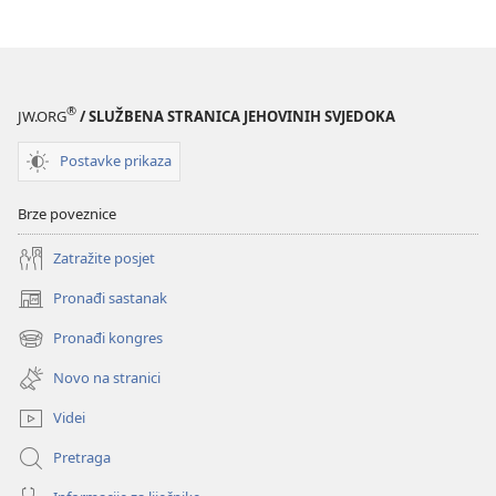
dobar
otac?
®
JW.ORG
/ SLUŽBENA STRANICA JEHOVINIH SVJEDOKA
Postavke prikaza
Brze poveznice
Zatražite posjet
Pronađi sastanak
(otvara
se
Pronađi kongres
(otvara
novi
se
prozor)
Novo na stranici
novi
prozor)
Videi
Pretraga