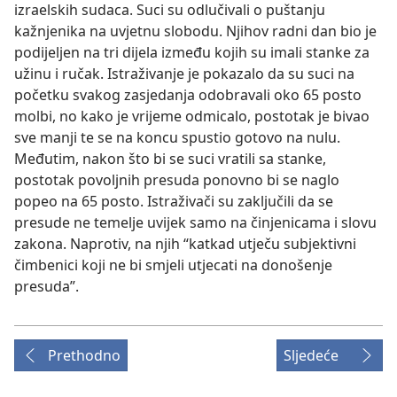
izraelskih sudaca. Suci su odlučivali o puštanju
kažnjenika na uvjetnu slobodu. Njihov radni dan bio je
podijeljen na tri dijela između kojih su imali stanke za
užinu i ručak. Istraživanje je pokazalo da su suci na
početku svakog zasjedanja odobravali oko 65 posto
molbi, no kako je vrijeme odmicalo, postotak je bivao
sve manji te se na koncu spustio gotovo na nulu.
Međutim, nakon što bi se suci vratili sa stanke,
postotak povoljnih presuda ponovno bi se naglo
popeo na 65 posto. Istraživači su zaključili da se
presude ne temelje uvijek samo na činjenicama i slovu
zakona. Naprotiv, na njih “katkad utječu subjektivni
čimbenici koji ne bi smjeli utjecati na donošenje
presuda”.
Prethodno
Sljedeće