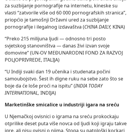
za suzbijanje pornografije na internetu, kineske su
vlasti “zatvorile više od 60 000 pornografskih stranica”,
priopćio je tamošnji Državni ured za suzbijanje
pornografije i ilegalnog izdavaštva (
CHINA DAILY,
KINA)
“Preko 215 milijuna ljudi — odnosno tri posto
svjetskog stanovništva — danas živi izvan svoje
domovine” (UN-OV MEĐUNARODNI FOND ZA RAZVOJ
POLJOPRIVREDE, ITALIJA)
“U Indiji svaki dan 19 učenika i studenata počini
samoubojstvo. Šest ih digne ruku na sebe zato što se
boje da će loše proći na ispitu” (
INDIA TODAY
INTERNATIONAL,
INDIJA)
Marketinške smicalice u industriji igara na sreću
U Njemačkoj ovisnici o igrama na sreću prokockaju
otprilike deset puta više novca od ljudi koji igraju takve
igre, ali nisu ovisni o njima. Stoga su patološki kockari