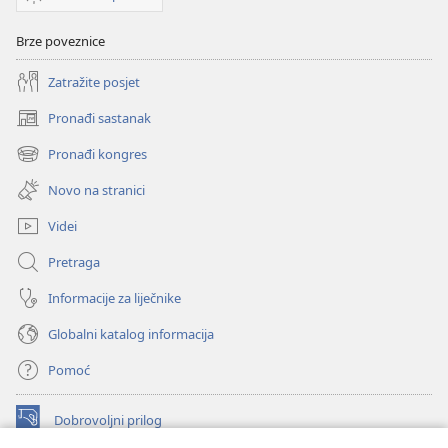
Brze poveznice
Zatražite posjet
Pronađi sastanak
(otvara
se
Pronađi kongres
(otvara
novi
se
prozor)
Novo na stranici
novi
prozor)
Videi
Pretraga
Informacije za liječnike
Globalni katalog informacija
Pomoć
Dobrovoljni prilog
(otvara
se