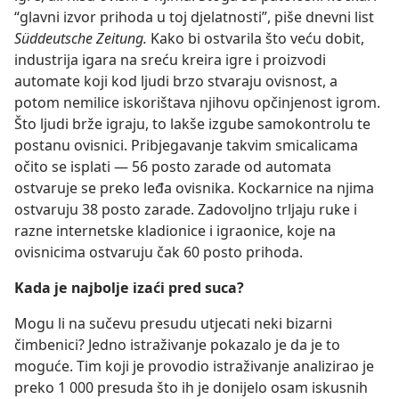
“glavni izvor prihoda u toj djelatnosti”, piše dnevni list
Süddeutsche Zeitung.
Kako bi ostvarila što veću dobit,
industrija igara na sreću kreira igre i proizvodi
automate koji kod ljudi brzo stvaraju ovisnost, a
potom nemilice iskorištava njihovu opčinjenost igrom.
Što ljudi brže igraju, to lakše izgube samokontrolu te
postanu ovisnici. Pribjegavanje takvim smicalicama
očito se isplati — 56 posto zarade od automata
ostvaruje se preko leđa ovisnika. Kockarnice na njima
ostvaruju 38 posto zarade. Zadovoljno trljaju ruke i
razne internetske kladionice i igraonice, koje na
ovisnicima ostvaruju čak 60 posto prihoda.
Kada je najbolje izaći pred suca?
Mogu li na sučevu presudu utjecati neki bizarni
čimbenici? Jedno istraživanje pokazalo je da je to
moguće. Tim koji je provodio istraživanje analizirao je
preko 1 000 presuda što ih je donijelo osam iskusnih