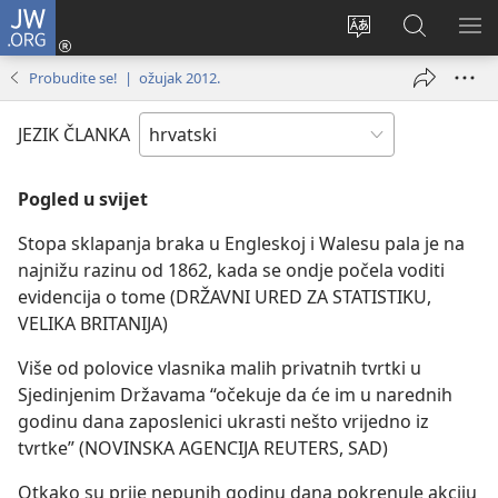
JW.ORG
Prijava
(otvara
Promijeni
JW.ORG
PO
se
jezik
|
IZ
Probudite se! | ožujak 2012.
novi
Pretraga
prozor)
JEZIK ČLANKA
Pogled u svijet
Stopa sklapanja braka u Engleskoj i Walesu pala je na
najnižu razinu od 1862, kada se ondje počela voditi
evidencija o tome (DRŽAVNI URED ZA STATISTIKU,
VELIKA BRITANIJA)
Više od polovice vlasnika malih privatnih tvrtki u
Sjedinjenim Državama “očekuje da će im u narednih
godinu dana zaposlenici ukrasti nešto vrijedno iz
tvrtke” (NOVINSKA AGENCIJA REUTERS, SAD)
Otkako su prije nepunih godinu dana pokrenule akciju