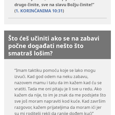
drugo činite, sve na slavu Božju činite!”
(
1. KORINĆANIMA 10:31
)
Što ćeš učiniti ako se na zabavi
počne događati nešto što
smatraš lošim?
“Imam taktiku pomoću koje se lako mogu
izvući. Kad god odem na neku zabavu,
nazovem mamu i tatu da im kažem kad ću se
vratiti. Tada me oni pitaju je li sve u redu. Ako
kažem da nije, to im je znak da me podsjete što
sve još moram napraviti kod kuće. Kad završim
razgovor, kažem prijateljima da moram ići jer
su mi roditelji rekli da ranije dođem kući”