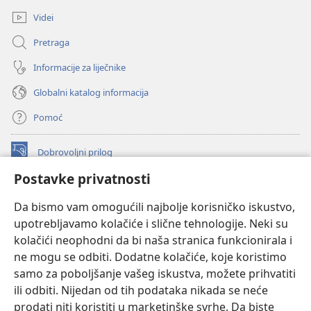
prozor)
Videi
Pretraga
Informacije za liječnike
Globalni katalog informacija
Pomoć
Dobrovoljni prilog
(otvara
se
Postavke privatnosti
novi
INTERNETSKA BIBLIOTEKA Watchtower
(otvara
prozor)
Da bismo vam omogućili najbolje korisničko iskustvo,
se
®
JW Hub
upotrebljavamo kolačiće i slične tehnologije. Neki su
novi
(otvara
prozor)
kolačići neophodni da bi naša stranica funkcionirala i
se
®
JW Library
novi
ne mogu se odbiti. Dodatne kolačiće, koje koristimo
prozor)
samo za poboljšanje vašeg iskustva, možete prihvatiti
Watchtower Library
ili odbiti. Nijedan od tih podataka nikada se neće
prodati niti koristiti u marketinške svrhe. Da biste