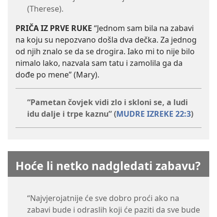
(Therese).
PRIČA IZ PRVE RUKE
“Jednom sam bila na zabavi
na koju su nepozvano došla dva dečka. Za jednog
od njih znalo se da se drogira. Iako mi to nije bilo
nimalo lako, nazvala sam tatu i zamolila ga da
dođe po mene” (Mary).
“Pametan čovjek vidi zlo i skloni se, a ludi
idu dalje i trpe kaznu” (
MUDRE IZREKE 22:3
)
Hoće li netko nadgledati zabavu?
“Najvjerojatnije će sve dobro proći ako na
zabavi bude i odraslih koji će paziti da sve bude