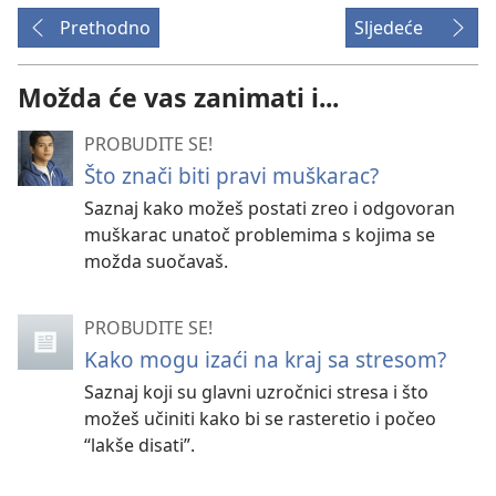
Prethodno
Sljedeće
Možda će vas zanimati i...
PROBUDITE SE!
Što znači biti pravi muškarac?
Saznaj kako možeš postati zreo i odgovoran
muškarac unatoč problemima s kojima se
možda suočavaš.
PROBUDITE SE!
Kako mogu izaći na kraj sa stresom?
Saznaj koji su glavni uzročnici stresa i što
možeš učiniti kako bi se rasteretio i počeo
“lakše disati”.