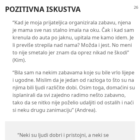
POZITIVNA ISKUSTVA
“Kad je moja prijateljica organizirala zabavu, njena
je mama sve nas stalno imala na oku. Čak i kad sam
krenula do auta po jaknu, upitala me kamo idem. Je
li previše strepila nad nama? Možda i jest. No meni
to nije smetalo jer znam da oprez nikad ne škodi”
(Kim).
“Bila sam na nekim zabavama koje su bile vrlo lijepe
i ugodne. Mislim da je jedan od razloga to što su na
njima bili ljudi različite dobi. Osim toga, domaćini su
isplanirali da svi zajedno radimo nešto zabavno,
tako da se nitko nije poželio udaljiti od ostalih i naći
si neku drugu zanimaciju” (Andrea).
“Neki su ljudi dobri i pristojni, a neki se