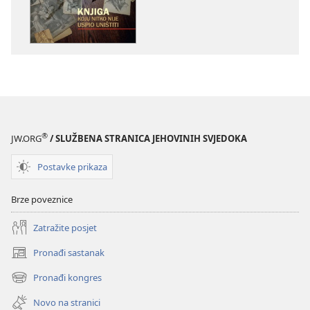
PROBUDITE
SE!
prosinac 2011.
®
JW.ORG
/ SLUŽBENA STRANICA JEHOVINIH SVJEDOKA
Postavke prikaza
Brze poveznice
Zatražite posjet
Pronađi sastanak
(otvara
se
Pronađi kongres
(otvara
novi
se
prozor)
Novo na stranici
novi