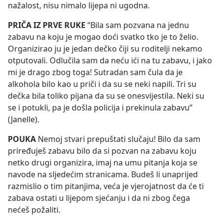
nažalost, nisu nimalo lijepa ni ugodna.
PRIČA IZ PRVE RUKE
“Bila sam pozvana na jednu
zabavu na koju je mogao doći svatko tko je to želio.
Organizirao ju je jedan dečko čiji su roditelji nekamo
otputovali. Odlučila sam da neću ići na tu zabavu, i jako
mi je drago zbog toga! Sutradan sam čula da je
alkohola bilo kao u priči i da su se neki napili. Tri su
dečka bila toliko pijana da su se onesvijestila. Neki su
se i potukli, pa je došla policija i prekinula zabavu”
(Janelle).
POUKA
Nemoj stvari prepuštati slučaju! Bilo da sam
priređuješ zabavu bilo da si pozvan na zabavu koju
netko drugi organizira, imaj na umu pitanja koja se
navode na sljedećim stranicama. Budeš li unaprijed
razmislio o tim pitanjima, veća je vjerojatnost da će ti
zabava ostati u lijepom sjećanju i da ni zbog čega
nećeš požaliti.