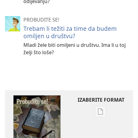
odijevanju?
PROBUDITE SE!
Trebam li težiti za time da budem
omiljen u društvu?
Mladi žele biti omiljeni u društvu. Ima li u toj
želji što loše?
IZABERITE FORMAT
Postavke
preuzimanja
naših
izdanja