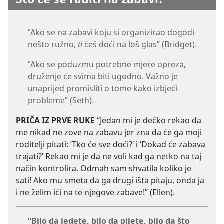
“Ako se na zabavi koju si organizirao dogodi
nešto ružno,
ti
ćeš doći na loš glas” (Bridget).
“Ako se poduzmu potrebne mjere opreza,
druženje će svima biti ugodno. Važno je
unaprijed promisliti o tome kako izbjeći
probleme” (Seth).
PRIČA IZ PRVE RUKE
“Jedan mi je dečko rekao da
me nikad ne zove na zabavu jer zna da će ga moji
roditelji pitati: ‘Tko će sve doći?’ i ‘Dokad će zabava
trajati?’ Rekao mi je da ne voli kad ga netko na taj
način kontrolira. Odmah sam shvatila koliko je
sati! Ako mu smeta da ga drugi išta pitaju, onda ja
i ne želim ići na te njegove zabave!” (Ellen).
“Bilo da jedete, bilo da pijete, bilo da što