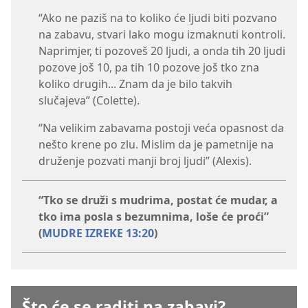
“Ako ne paziš na to koliko će ljudi biti pozvano
na zabavu, stvari lako mogu izmaknuti kontroli.
Naprimjer, ti pozoveš 20 ljudi, a onda tih 20 ljudi
pozove još 10, pa tih 10 pozove još tko zna
koliko drugih... Znam da je bilo takvih
slučajeva” (Colette).
“Na velikim zabavama postoji veća opasnost da
nešto krene po zlu. Mislim da je pametnije na
druženje pozvati manji broj ljudi” (Alexis).
“Tko se druži s mudrima, postat će mudar, a
tko ima posla s bezumnima, loše će proći”
(
MUDRE IZREKE 13:20
)
Što će se raditi na zabavi?