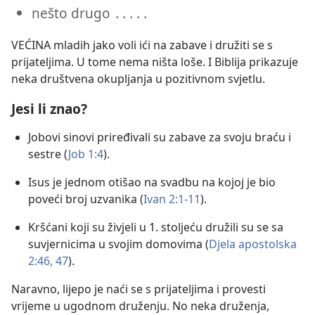
nešto drugo ․․․․․
VEĆINA mladih jako voli ići na zabave i družiti se s
prijateljima. U tome nema ništa loše. I Biblija prikazuje
neka društvena okupljanja u pozitivnom svjetlu.
Jesi li znao?
Jobovi sinovi priređivali su zabave za svoju braću i
sestre (
Job 1:4
).
Isus je jednom otišao na svadbu na kojoj je bio
poveći broj uzvanika (
Ivan 2:1-11
).
Kršćani koji su živjeli u 1. stoljeću družili su se sa
suvjernicima u svojim domovima (
Djela apostolska
2:46, 47
).
Naravno, lijepo je naći se s prijateljima i provesti
vrijeme u ugodnom druženju. No neka druženja,