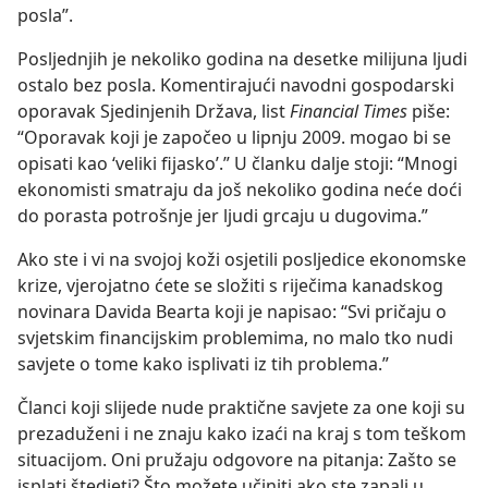
posla”.
Posljednjih je nekoliko godina na desetke milijuna ljudi
ostalo bez posla. Komentirajući navodni gospodarski
oporavak Sjedinjenih Država, list
Financial Times
piše:
“Oporavak koji je započeo u lipnju 2009. mogao bi se
opisati kao ‘veliki fijasko’.” U članku dalje stoji: “Mnogi
ekonomisti smatraju da još nekoliko godina neće doći
do porasta potrošnje jer ljudi grcaju u dugovima.”
Ako ste i vi na svojoj koži osjetili posljedice ekonomske
krize, vjerojatno ćete se složiti s riječima kanadskog
novinara Davida Bearta koji je napisao: “Svi pričaju o
svjetskim financijskim problemima, no malo tko nudi
savjete o tome kako isplivati iz tih problema.”
Članci koji slijede nude praktične savjete za one koji su
prezaduženi i ne znaju kako izaći na kraj s tom teškom
situacijom. Oni pružaju odgovore na pitanja: Zašto se
isplati štedjeti? Što možete učiniti ako ste zapali u