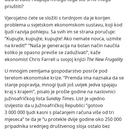
priuštiti?
Vjerojatno ćete se složiti s tvrdnjom da je korijen
problema u svjetskom ekonomskom sustavu, koji kod
ljudi razvija pohlepu. Sa svih im se strana poručuje:
“Kupujte, kupujte, kupujte! Ako nemate novca, uzmite
na kredit!” “Naša je generacija na bolan način naučila
koliko je opasno previše se zaduživati”, kaže
ekonomist Chris Farrell u svojoj knjizi
The New Frugality.
U mnogim zemljama gospodarstvo posrće pod
teretom ekonomske krize. “Premda ima naznaka da se
stanje popravlja, mnogi ljudi još uvijek jedva spajaju
kraj s krajem”, pisalo je prošle godine na naslovnici
južnoafričkog lista
Sunday Times.
List je ujedno
izvijestio da u Južnoafričkoj Republici “gotovo
3 000 000 ljudi kasni s plaćanjem računa više od tri
mjeseca” te da je “u protekle dvije godine oko 250 000
pripadnika srednjeg društvenog sloja ostalo bez