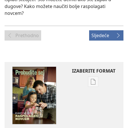
dugove? Kako možete naučiti bolje raspolagati
novcem?
Prethodno
Sljedeće
IZABERITE FORMAT
Postavke
preuzimanja
naših
izdanja
PROBUDITE
SE!
rujan 2011.