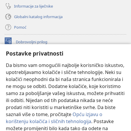
Informacije za liječnike
Globalni katalog informacija
Pomoć
Dobrovoljni prilog
(otvara
se
Postavke privatnosti
novi
INTERNETSKA BIBLIOTEKA Watchtower
(otvara
prozor)
Da bismo vam omogućili najbolje korisničko iskustvo,
se
®
JW Hub
upotrebljavamo kolačiće i slične tehnologije. Neki su
novi
(otvara
prozor)
kolačići neophodni da bi naša stranica funkcionirala i
se
®
JW Library
novi
ne mogu se odbiti. Dodatne kolačiće, koje koristimo
prozor)
samo za poboljšanje vašeg iskustva, možete prihvatiti
Watchtower Library
ili odbiti. Nijedan od tih podataka nikada se neće
prodati niti koristiti u marketinške svrhe. Da biste
saznali više o tome, pročitajte
Opću izjavu o
korištenju kolačića i sličnih tehnologija
. Postavke
Copyright
© 2026 Watch Tower Bible and Tract Society of Pennsylvania.
možete promijeniti bilo kada tako da odete na