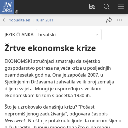
JW.ORG
Prijava
(otvara
Promijeni
JW.ORG
PO
se
jezik
|
IZ
Probudite se! | rujan 2011.
novi
Pretraga
prozor)
JEZIK ČLANKA
Žrtve ekonomske krize
EKONOMSKI stručnjaci smatraju da svjetsko
gospodarstvo potresa najveća kriza u posljednjih
osamdesetak godina. Ona je započela 2007. u
Sjedinjenim Državama i zahvatila velik broj zemalja
diljem svijeta. Mnogi je uspoređuju s velikom
ekonomskom krizom s početka 1930-ih.
Što je uzrokovalo današnju krizu? “Pošast
nepromišljenog zaduživanja”, odgovara časopis
Newsweek.
No što je potaknulo ljude da nepromišljeno
dižu kredite i kupuju mnogo toga što si ne mogu