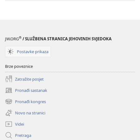
®
JW.ORG
/ SLUŽBENA STRANICA JEHOVINIH SVJEDOKA
Postavke prikaza
Brze poveznice
Zatražite posjet
Pronađi sastanak
(otvara
se
Pronađi kongres
(otvara
novi
se
prozor)
Novo na stranici
novi
prozor)
Videi
Pretraga