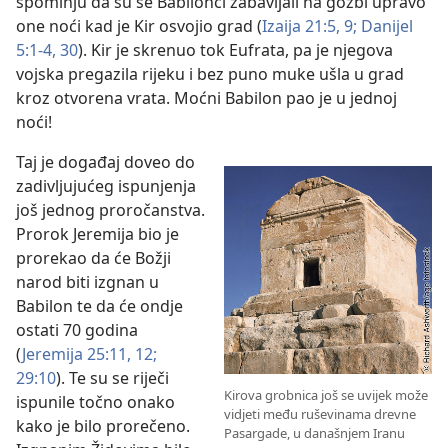
spominju da su se Babilonci zabavljali na gozbi upravo
one noći kad je Kir osvojio grad (
Izaija 21:5,
9;
Danijel
5:1-4,
30
). Kir je skrenuo tok Eufrata, pa je njegova
vojska pregazila rijeku i bez puno muke ušla u grad
kroz otvorena vrata. Moćni Babilon pao je u jednoj
noći!
Taj je događaj doveo do
zadivljujućeg ispunjenja
još jednog proročanstva.
Prorok Jeremija bio je
prorekao da će Božji
narod biti izgnan u
Babilon te da će ondje
ostati 70 godina
(
Jeremija 25:11, 12;
29:10
). Te su se riječi
Kirova grobnica još se uvijek može
ispunile točno onako
vidjeti među ruševinama drevne
kako je bilo prorečeno.
Pasargade, u današnjem Iranu