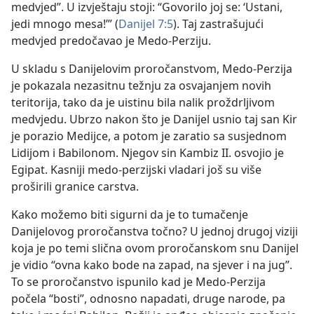
medvjed”. U izvještaju stoji: “Govorilo joj se: ‘Ustani,
jedi mnogo mesa!’” (
Danijel 7:5
). Taj zastrašujući
medvjed predočavao je Medo-Perziju.
U skladu s Danijelovim proročanstvom, Medo-Perzija
je pokazala nezasitnu težnju za osvajanjem novih
teritorija, tako da je uistinu bila nalik proždrljivom
medvjedu. Ubrzo nakon što je Danijel usnio taj san Kir
je porazio Medijce, a potom je zaratio sa susjednom
Lidijom i Babilonom. Njegov sin Kambiz II. osvojio je
Egipat. Kasniji medo-perzijski vladari još su više
proširili granice carstva.
Kako možemo biti sigurni da je to tumačenje
Danijelovog proročanstva točno? U jednoj drugoj viziji
koja je po temi slična ovom proročanskom snu Danijel
je vidio “ovna kako bode na zapad, na sjever i na jug”.
To se proročanstvo ispunilo kad je Medo-Perzija
počela “bosti”, odnosno napadati, druge narode, pa