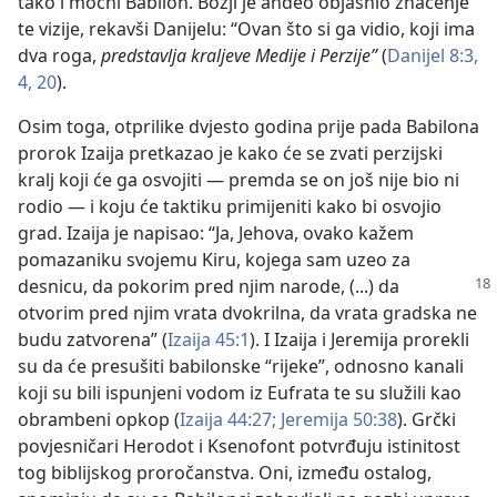
tako i moćni Babilon. Božji je anđeo objasnio značenje
te vizije, rekavši Danijelu: “Ovan što si ga vidio, koji ima
dva roga,
predstavlja kraljeve Medije i Perzije”
(
Danijel 8:3,
4,
20
).
Osim toga, otprilike dvjesto godina prije pada Babilona
prorok Izaija pretkazao je kako će se zvati perzijski
kralj koji će ga osvojiti — premda se on još nije bio ni
rodio — i koju će taktiku primijeniti kako bi osvojio
grad. Izaija je napisao: “Ja, Jehova, ovako kažem
pomazaniku svojemu Kiru, kojega sam uzeo za
desnicu, da pokorim pred njim narode, (...)
da
otvorim pred njim vrata dvokrilna, da vrata gradska ne
budu zatvorena” (
Izaija 45:1
). I Izaija i Jeremija prorekli
su da će presušiti babilonske “rijeke”, odnosno kanali
koji su bili ispunjeni vodom iz Eufrata te su služili kao
obrambeni opkop (
Izaija 44:27;
Jeremija 50:38
). Grčki
povjesničari Herodot i Ksenofont potvrđuju istinitost
tog biblijskog proročanstva. Oni, između ostalog,