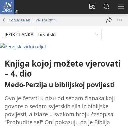
JW.ORG
Prijava
(otvara
Promijeni
JW.ORG
PO
se
jezik
|
IZ
Probudite se! | veljača 2011.
novi
Pretraga
prozor)
JEZIK ČLANKA
Knjiga kojoj možete vjerovati
– 4. dio
Medo-Perzija u biblijskoj povijesti
Ovo je četvrti u nizu od sedam članaka koji
govore o sedam svjetskih sila iz biblijske
povijesti, a izlaze u svakom broju časopisa
“Probudite se!” Oni pokazuju da je Biblija