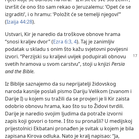
izvršit će ono što sam rekao o Jeruzalemu: ‘Opet će se
izgraditi’, i o hramu: ‘Položit će se temelji njegovi’”
(
Izaija 44:28
).
Ustvari, Kir je naredio da troškove obnove hrama
“snosi kraljev dvor” (
Ezra 6:3, 4
). Taj je zanimljiv
podatak u skladu s onim što kažu svjetovni povijesni
izvori. “Perzijski su kraljevi
uvijek podupirali obnovu
svetih hramova u svom carstvu”, stoji u knjizi
Persia
and the Bible.
Iz Biblije saznajemo da su neprijatelji židovskog
naroda kasnije poslali pismo Dariju Velikom (zvanom i
Darije I) u kojem su tražili da se provjeri je li Kir zaista
odobrio obnovu hrama, kao što su to Židovi tvrdili.
Darije je naredio svojim ljudima da potraže izvorni
zapis koji govori o tome. I što su pronašli? U medijskoj
prijestolnici Ekbatani pronađen je svitak u kojem je bila
zapisana Kirova odluka. Nato je kralj napisao: “Ja,