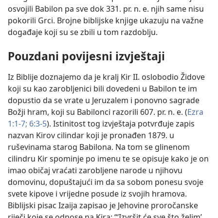
osvojili Babilon pa sve dok 331. pr. n. e. njih same nisu
pokorili Grci. Brojne biblijske knjige ukazuju na važne
događaje koji su se zbili u tom razdoblju.
Pouzdani povijesni izvještaji
Iz Biblije doznajemo da je kralj Kir II. oslobodio Židove
koji su kao zarobljenici bili dovedeni u Babilon te im
dopustio da se vrate u Jeruzalem i ponovno sagrade
Božji hram, koji su Babilonci razorili 607. pr. n. e. (
Ezra
1:1-7;
6:3-5
). Istinitost tog izvještaja potvrđuje zapis
nazvan Kirov cilindar koji je pronađen 1879. u
ruševinama starog Babilona. Na tom se glinenom
cilindru Kir spominje po imenu te se opisuje kako je on
imao običaj vraćati zarobljene narode u njihovu
domovinu, dopuštajući im da sa sobom ponesu svoje
svete kipove i vrijedne posude iz svojih hramova.
Biblijski pisac Izaija zapisao je Jehovine proročanske
riječi koje se odnose na Kira: “‘Izvršit će sve što želim’,