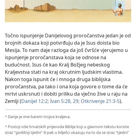
Točno ispunjenje Danijelovog proročanstva jedan je od
brojnih dokaza koji potvrđuju da je Isus doista bio
Mesija. To nam daje razloga da još čvršće vjerujemo u
ispunjenje proročanstava koja se odnose na
budućnost. Isus će kao Kralj Božjeg nebeskog
Kraljevstva stati na kraj okrutnim ljudskim vlastima.
Nakon toga ispunit će i mnoga druga biblijska
proročanstva, pa tako i ona koja govore o tome da će
mrtvi uskrsnuti i dobiti priliku da vječno žive u raju na
Zemlji (
Danijel 12:2;
Ivan 5:28, 29;
Otkrivenje 21:3-5
).
^
Darije je ime barem trojice kraljeva.
^
Postoji više hrvatskih prijevoda Biblije koji u glavnom tekstu koriste
izraz “godišnji tjedni” ili pak u bilješci ukazuju na to da se izraz “tjedni”