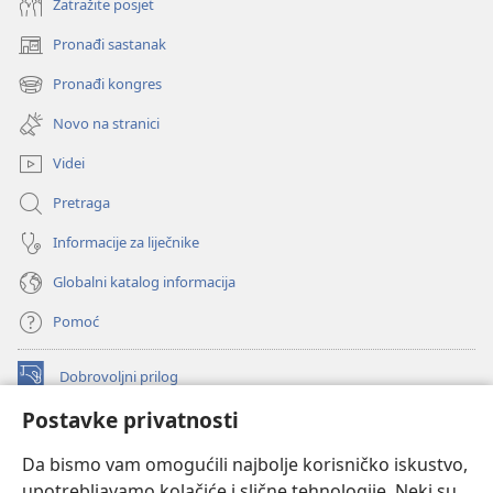
Zatražite posjet
Pronađi sastanak
(otvara
se
Pronađi kongres
(otvara
novi
se
prozor)
Novo na stranici
novi
prozor)
Videi
Pretraga
Informacije za liječnike
Globalni katalog informacija
Pomoć
Dobrovoljni prilog
(otvara
se
Postavke privatnosti
novi
INTERNETSKA BIBLIOTEKA Watchtower
(otvara
prozor)
Da bismo vam omogućili najbolje korisničko iskustvo,
se
®
JW Hub
upotrebljavamo kolačiće i slične tehnologije. Neki su
novi