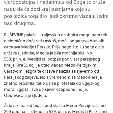
vjerodostojna i nadahnuta od Boga te pruža
nadu da će doći kraj patnjama koje su
posljedica toga što ljudi okrutno vladaju jedni
nad drugima.
RUŠEVINE palača i kraljevskih grobnica mogu nam tek
djelomično dočarati raskoš, moć i bogatstvo drevnih
carstava Medije i Perzije. Prije nego što su se te dvije
države ujedinile, Medija je bila moćnija sila. No
550. pr. n. e. Medijci su potpali pod vlast perzijskog
kralja Kira II, koji je otad vladao Medo-Perzijskim
Carstvom. Jezgra te države nalazila se sjeverno od
Perzijskog zaljeva. No s vremenom se Medo-Perzija
znatno proširila, tako da se protezala do Egejskog
mora, Egipta i sve do sjeverozapadne Indije.
Obuhvaćala je i Judeju.
Židovski narod bio je pod vlašću Medo-Perzije više od
200 godina — otkad su 539. pr. n. e. Medijci i Perzijanci