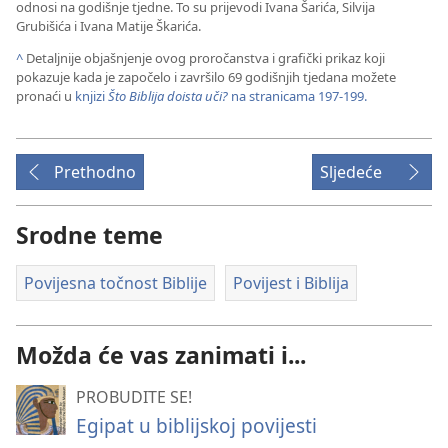
odnosi na godišnje tjedne. To su prijevodi Ivana Šarića, Silvija
Grubišića i Ivana Matije Škarića.
^
Detaljnije objašnjenje ovog proročanstva i grafički prikaz koji
pokazuje kada je započelo i završilo 69 godišnjih tjedana možete
pronaći u
knjizi
Što Biblija doista uči?
na stranicama 197-199.
Prethodno
Sljedeće
Srodne teme
Povijesna točnost Biblije
Povijest i Biblija
Možda će vas zanimati i...
PROBUDITE SE!
Egipat u biblijskoj povijesti