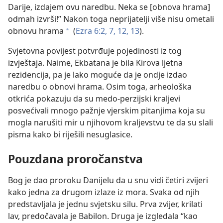
Darije, izdajem ovu naredbu. Neka se [obnova hrama]
odmah izvrši!” Nakon toga neprijatelji više nisu ometali
obnovu hrama
(
Ezra 6:2,
7,
12, 13
).
*
Svjetovna povijest potvrđuje pojedinosti iz tog
izvještaja. Naime, Ekbatana je bila Kirova ljetna
rezidencija, pa je lako moguće da je ondje izdao
naredbu o obnovi hrama. Osim toga, arheološka
otkrića pokazuju da su medo-perzijski kraljevi
posvećivali mnogo pažnje vjerskim pitanjima koja su
mogla narušiti mir u njihovom kraljevstvu te da su slali
pisma kako bi riješili nesuglasice.
Pouzdana proročanstva
Bog je dao proroku Danijelu da u snu vidi četiri zvijeri
kako jedna za drugom izlaze iz mora. Svaka od njih
predstavljala je jednu svjetsku silu. Prva zvijer, krilati
lav, predočavala je Babilon. Druga je izgledala “kao