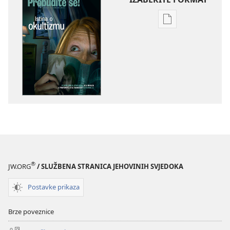
Postavke
preuzimanja
naših
izdanja
PROBUDITE
SE!
veljača 2011.
®
JW.ORG
/ SLUŽBENA STRANICA JEHOVINIH SVJEDOKA
Postavke prikaza
Brze poveznice