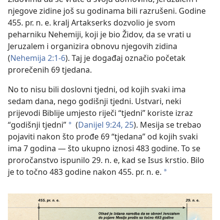
njegove zidine još su godinama bili razrušeni. Godine
455. pr. n. e. kralj Artakserks dozvolio je svom
peharniku Nehemiji, koji je bio Židov, da se vrati u
Jeruzalem i organizira obnovu njegovih zidina
(
Nehemija 2:1-6
). Taj je događaj označio početak
prorečenih 69 tjedana.
No to nisu bili doslovni tjedni, od kojih svaki ima
sedam dana, nego godišnji tjedni. Ustvari, neki
prijevodi Biblije umjesto riječi “tjedni” koriste izraz
“godišnji tjedni”
(
Danijel 9:24, 25
). Mesija se trebao
*
pojaviti nakon što prođe 69 “tjedana” od kojih svaki
ima 7 godina — što ukupno iznosi 483 godine. To se
proročanstvo ispunilo 29. n. e, kad se Isus krstio. Bilo
je to točno 483 godine nakon 455. pr. n. e.
*