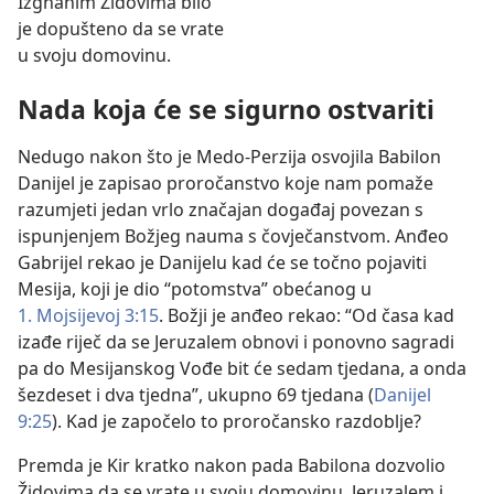
Izgnanim Židovima bilo
je dopušteno da se vrate
u svoju domovinu.
Nada koja će se sigurno ostvariti
Nedugo nakon što je Medo-Perzija osvojila Babilon
Danijel je zapisao proročanstvo koje nam pomaže
razumjeti jedan vrlo značajan događaj povezan s
ispunjenjem Božjeg nauma s čovječanstvom. Anđeo
Gabrijel rekao je Danijelu kad će se točno pojaviti
Mesija, koji je dio “potomstva” obećanog u
1. Mojsijevoj 3:15
. Božji je anđeo rekao: “Od časa kad
izađe riječ da se Jeruzalem obnovi i ponovno sagradi
pa do Mesijanskog Vođe bit će sedam tjedana, a onda
šezdeset i dva tjedna”, ukupno 69 tjedana (
Danijel
9:25
). Kad je započelo to proročansko razdoblje?
Premda je Kir kratko nakon pada Babilona dozvolio
Židovima da se vrate u svoju domovinu, Jeruzalem i