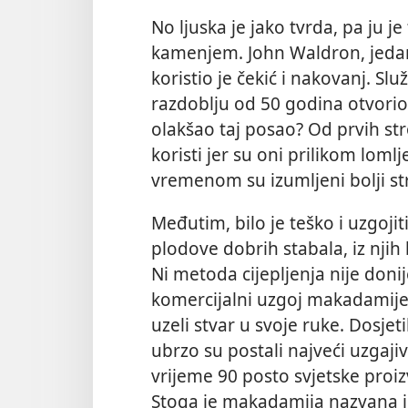
No ljuska je jako tvrda, pa ju je 
kamenjem. John Waldron, jeda
koristio je čekić i nakovanj. Sl
razdoblju od 50 godina otvorio 
olakšao taj posao? Od prvih stro
koristi jer su oni prilikom lomlj
vremenom su izumljeni bolji str
Međutim, bilo je teško i uzgojiti
plodove dobrih stabala, iz njih b
Ni metoda cijepljenja nije donij
komercijalni uzgoj makadamij
uzeli stvar u svoje ruke. Dosjeti
ubrzo su postali najveći uzgaji
vrijeme 90 posto svjetske proi
Stoga je makadamija nazvana i 