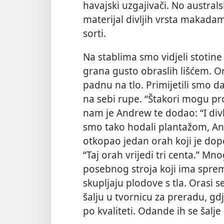
havajski uzgajivači.
No australsk
materijal divljih vrsta makadam
sorti.
Na stablima smo vidjeli stotine 
grana gusto obraslih lišćem. Or
padnu na tlo. Primijetili smo da
na sebi rupe. “Štakori mogu pro
nam je Andrew te dodao: “I divl
smo tako hodali plantažom, A
otkopao jedan orah koji je dopo
“Taj orah vrijedi tri centa.” M
posebnog stroja koji ima spremn
skupljaju plodove s tla. Orasi se
šalju u tvornicu za preradu, gdj
po kvaliteti. Odande ih se šalj