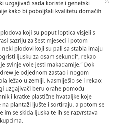
i uzgajivači sada koriste i genetski
ije kako bi poboljšali kvalitetu domaćih
plodova koji su poput loptica visjeli s
asi sazriju za šest mjeseci i potom
 neki plodovi koji su pali sa stabla imaju
gristi ljusku za osam sekundi”, rekao
je svinje vole jesti makadamije.” Dok
ndrew je odjednom zastao i nogom
la ležao u zemlji. Nasmiješio se i rekao:
nogi uzgajivači beru orahe pomoću
ik i kratke plastične hvataljke koje
 na plantaži ljušte i sortiraju, a potom se
e im se skida ljuska te ih se razvrstava
e kupcima.