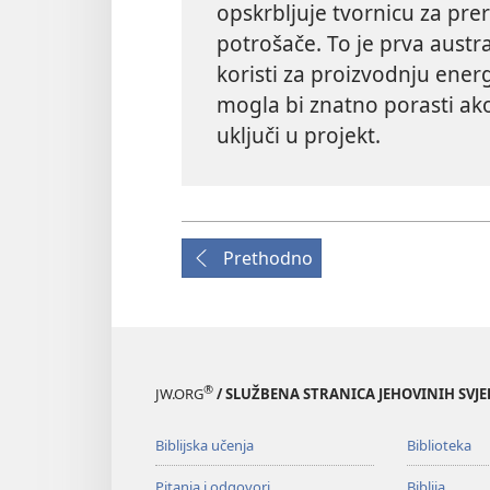
opskrbljuje tvornicu za pr
potrošače. To je prva austr
koristi za proizvodnju energ
mogla bi znatno porasti ak
uključi u projekt.
Prethodno
®
JW.ORG
/ SLUŽBENA STRANICA JEHOVINIH SVJ
Biblijska učenja
Biblioteka
Pitanja i odgovori
Biblija