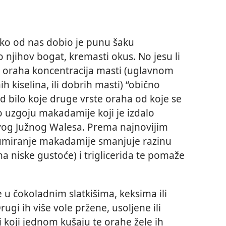
tko od nas dobio je punu šaku
 njihov bogat, kremasti okus. No jesu li
og oraha koncentracija masti (uglavnom
 kiselina, ili dobrih masti) “obično
od bilo koje druge vrste oraha od koje se
 o uzgoju makadamije koji je izdalo
vog Južnog Walesa. Prema najnovijim
umiranje makadamije smanjuje razinu
na niske gustoće) i triglicerida te pomaže
e u čokoladnim slatkišima, keksima ili
ugi ih više vole pržene, usoljene ili
vi koji jednom kušaju te orahe žele ih