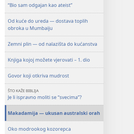
“Bio sam odgajan kao ateist”
Od kuće do ureda — dostava toplih
obroka u Mumbaiju
Zemni plin — od nalazišta do kućanstva
Knjiga kojoj možete vjerovati – 1. dio
Govor koji otkriva mudrost
ŠTO KAŽE BIBLIJA
Je li ispravno moliti se “svecima”?
Makadamija — ukusan australski orah
Oko modrookog kozorepca