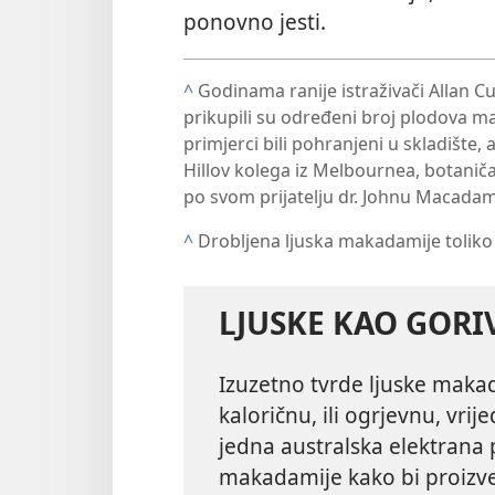
ponovno jesti.
^
Godinama ranije istraživači Allan 
prikupili su određeni broj plodova mak
primjerci bili pohranjeni u skladište, a
Hillov kolega iz Melbournea, botanič
po svom prijatelju dr. Johnu Macada
^
Drobljena ljuska makadamije toliko j
LJUSKE KAO GOR
Izuzetno tvrde ljuske maka
kaloričnu, ili ogrjevnu, vri
jedna australska elektrana p
makadamije kako bi proizve