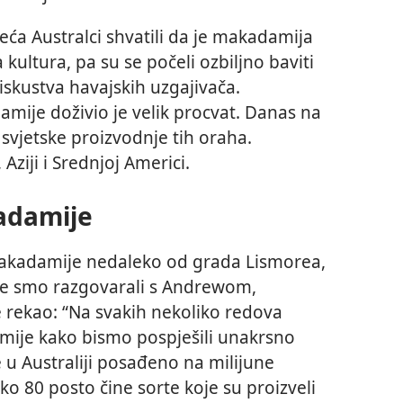
eća Australci shvatili da je makadamija
 kultura, pa su se počeli ozbiljno baviti
iskustva havajskih uzgajivača.
mije doživio je velik procvat. Danas na
svjetske proizvodnje tih oraha.
Aziji i Srednjoj Americi.
adamije
makadamije nedaleko od grada Lismorea,
e smo razgovarali s Andrewom,
e rekao: “Na svakih nekoliko redova
ije kako bismo pospješili unakrsno
 u Australiji posađeno na milijune
o 80 posto čine sorte koje su proizveli