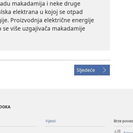
eradu makadamija i neke druge
alska elektrana u kojoj se otpad
ije. Proizvodnja električne energije
o se više uzgajivača makadamije
Sljedeće
EDOKA
Vijesti
Brze povez
Zatra