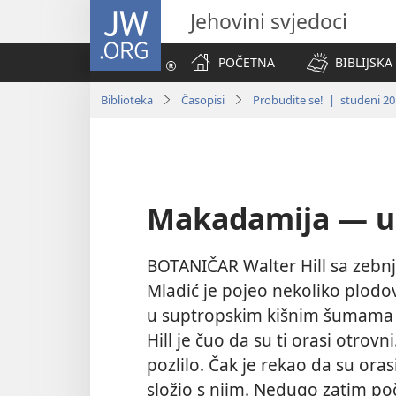
JW.ORG
Jehovini svjedoci
POČETNA
BIBLIJSKA
Biblioteka
Časopisi
Probudite se! | studeni 20
Makadamija — uk
BOTANIČAR Walter Hill sa zeb
Mladić je pojeo nekoliko plodo
u suptropskim kišnim šumama n
Hill je čuo da su ti orasi otrov
pozlilo. Čak je rekao da su orasi
složio s njim. Nedugo zatim po