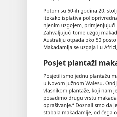
Potom su 60-ih godina 20. stolj
itekako isplativa poljoprivredna
njenim uzgojem, primjenjujući 
Zahvaljujući tome uzgoj makada
Australiju otpada oko 50 posto 
Makadamija se uzgaja i u Africi, 
Posjet plantaži mak
Posjetili smo jednu plantažu 
u Novom Južnom Walesu. Ondj
vlasnikom plantaže, koji nam j
posadimo drugu vrstu makadam
oprašivanje.” Doznali smo da je
stabala makadamije, od čega ok