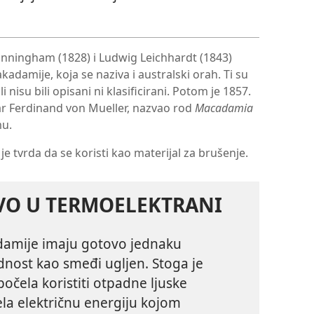
Cunningham (1828) i Ludwig Leichhardt (1843)
adamije, koja se naziva i australski orah. Ti su
li nisu bili opisani ni klasificirani. Potom je 1857.
ar Ferdinand von Mueller, nazvao rod
Macadamia
mu.
e tvrda da se koristi kao materijal za brušenje.
IVO U TERMOELEKTRANI
damije imaju gotovo jednaku
jednost kao smeđi ugljen. Stoga je
očela koristiti otpadne ljuske
la električnu energiju kojom