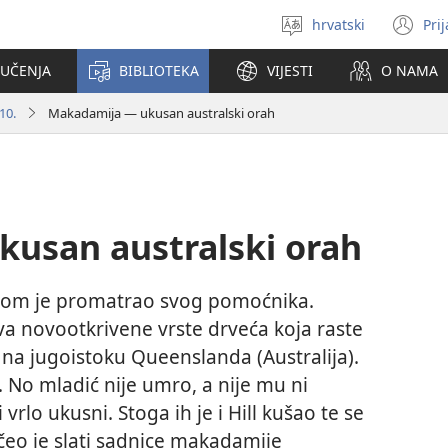
hrvatski
Pri
Izaberi
(o
jezik
se
 UČENJA
BIBLIOTEKA
VIJESTI
O NAMA
no
pr
10.
Makadamija — ukusan australski orah
usan australski orah
njom je promatrao svog pomoćnika.
va novootkrivene vrste drveća koja raste
a jugoistoku Queenslanda (Australija).
ni. No mladić nije umro, a nije mu ni
 vrlo ukusni. Stoga ih je i Hill kušao te se
čeo je slati sadnice makadamije