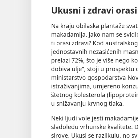
Ukusni i zdravi orasi
Na kraju obilaska plantaže sva
makadamija. Jako nam se svidio
ti orasi zdravi? Kod australsk
jednostavnih nezasićenih masnih
prelazi 72%, što je više nego k
dobiva ulje”, stoji u prospektu
ministarstvo gospodarstva No
istraživanjima, umjereno konz
štetnog kolesterola (lipoprotei
u snižavanju krvnog tlaka.
Neki ljudi vole jesti makadamij
sladoledu vrhunske kvalitete. Dr
sirove. Ukusi se razlikuju, no s