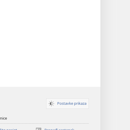
Postavke prikaza
nice
žite posjet
Pronađi sastanak