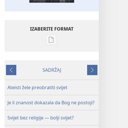
IZABERITE FORMAT
Postavke
preuzimanja
naših
izdanja
SADRŽAJ
PROBUDITE
Prethodno
Sljedeće
SE!
studeni 2010.
Ateisti žele preobratiti svijet
Je li znanost dokazala da Bog ne postoji?
Svijet bez religije — bolji svijet?