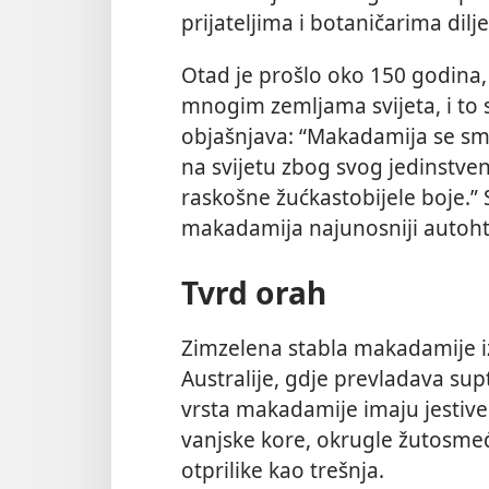
prijateljima i botaničarima dilj
Otad je prošlo oko 150 godina,
mnogim zemljama svijeta, i to
objašnjava: “Makadamija se sm
na svijetu zbog svog jedinstven
raskošne žućkastobijele boje.” S
makadamija najunosniji autoht
Tvrd orah
Zimzelena stabla makadamije iz
Australije, gdje prevladava su
vrsta makadamije imaju jestive 
vanjske kore, okrugle žutosmeđ
otprilike kao trešnja.