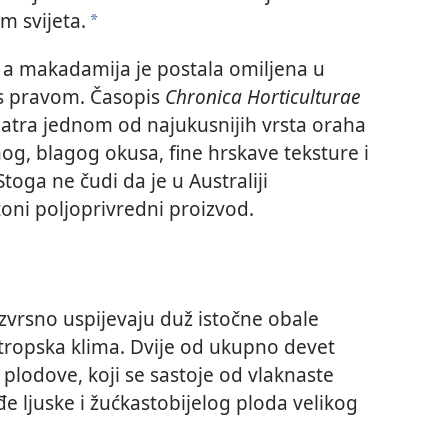
em svijeta.
*
 a makadamija je postala omiljena u
 s pravom. Časopis
Chronica Horticulturae
atra jednom od najukusnijih vrsta oraha
og, blagog okusa, fine hrskave teksture i
toga ne čudi da je u Australiji
oni poljoprivredni proizvod.
vrsno uspijevaju duž istočne obale
ptropska klima. Dvije od ukupno devet
plodove, koji se sastoje od vlaknaste
e ljuske i žućkastobijelog ploda velikog