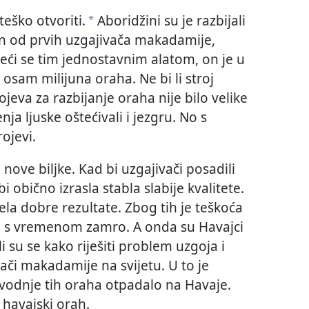
teško otvoriti.
Aboridžini su je razbijali
*
n od prvih uzgajivača makadamije,
užeći se tim jednostavnim alatom, on je u
osam milijuna oraha. Ne bi li stroj
jeva za razbijanje oraha nije bilo velike
enja ljuske oštećivali i jezgru. No s
ojevi.
 nove biljke. Kad bi uzgajivači posadili
i obično izrasla stabla slabije kvalitete.
ela dobre rezultate. Zbog tih je teškoća
e s vremenom zamro. A onda su Havajci
li su se kako riješiti problem uzgoja i
vači makadamije na svijetu. U to je
zvodnje tih oraha otpadalo na Havaje.
havajski orah.