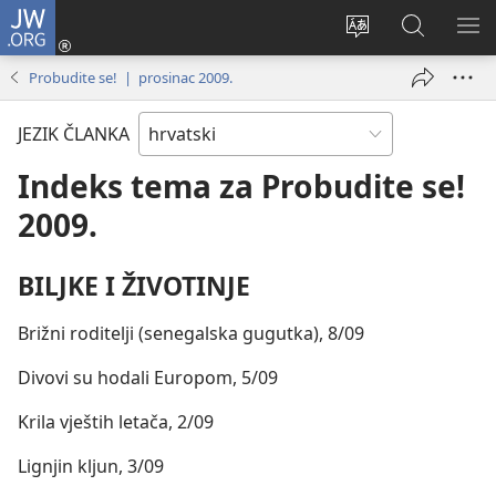
JW.ORG
Prijava
(otvara
Promijeni
JW.ORG
PO
se
jezik
|
IZ
Probudite se! | prosinac 2009.
novi
Pretraga
prozor)
JEZIK ČLANKA
Indeks tema za Probudite se!
2009.
BILJKE I ŽIVOTINJE
Brižni roditelji (senegalska gugutka), 8/09
Divovi su hodali Europom, 5/09
Krila vještih letača, 2/09
Lignjin kljun, 3/09