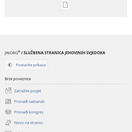
Postavke
preuzimanja
naših
izdanja
PROBUDITE
SE!
prosinac 2009.
®
JW.ORG
/ SLUŽBENA STRANICA JEHOVINIH SVJEDOKA
Postavke prikaza
Brze poveznice
Zatražite posjet
Pronađi sastanak
(otvara
se
Pronađi kongres
(otvara
novi
se
prozor)
Novo na stranici
novi
prozor)