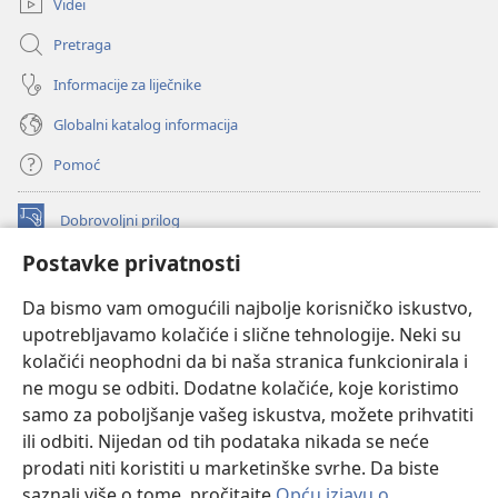
Videi
Pretraga
Informacije za liječnike
Globalni katalog informacija
Pomoć
Dobrovoljni prilog
(otvara
se
Postavke privatnosti
novi
INTERNETSKA BIBLIOTEKA Watchtower
(otvara
prozor)
Da bismo vam omogućili najbolje korisničko iskustvo,
se
®
JW Hub
upotrebljavamo kolačiće i slične tehnologije. Neki su
novi
(otvara
prozor)
kolačići neophodni da bi naša stranica funkcionirala i
se
®
JW Library
novi
ne mogu se odbiti. Dodatne kolačiće, koje koristimo
prozor)
samo za poboljšanje vašeg iskustva, možete prihvatiti
Watchtower Library
ili odbiti. Nijedan od tih podataka nikada se neće
prodati niti koristiti u marketinške svrhe. Da biste
saznali više o tome, pročitajte
Opću izjavu o