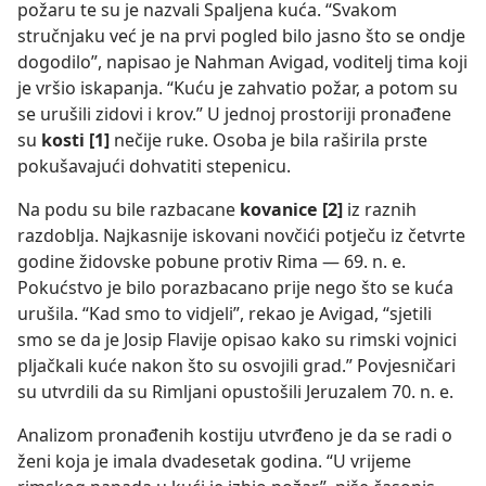
požaru te su je nazvali Spaljena kuća. “Svakom
stručnjaku već je na prvi pogled bilo jasno što se ondje
dogodilo”, napisao je Nahman Avigad, voditelj tima koji
je vršio iskapanja. “Kuću je zahvatio požar, a potom su
se urušili zidovi i krov.” U jednoj prostoriji pronađene
su
kosti [1]
nečije ruke. Osoba je bila raširila prste
pokušavajući dohvatiti stepenicu.
Na podu su bile razbacane
kovanice [2]
iz raznih
razdoblja. Najkasnije iskovani novčići potječu iz četvrte
godine židovske pobune protiv Rima — 69. n. e.
Pokućstvo je bilo porazbacano prije nego što se kuća
urušila. “Kad smo to vidjeli”, rekao je Avigad, “sjetili
smo se da je Josip Flavije opisao kako su rimski vojnici
pljačkali kuće nakon što su osvojili grad.” Povjesničari
su utvrdili da su Rimljani opustošili Jeruzalem 70. n. e.
Analizom pronađenih kostiju utvrđeno je da se radi o
ženi koja je imala dvadesetak godina. “U vrijeme