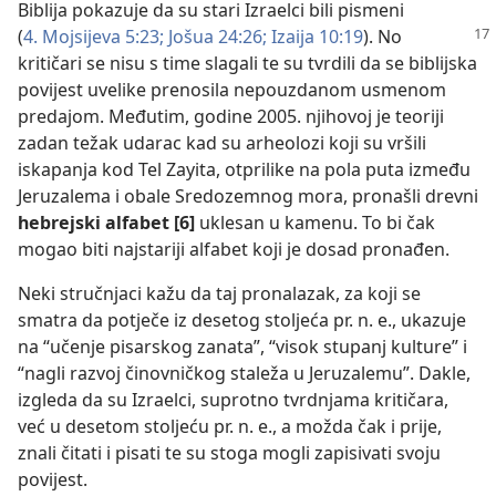
Biblija pokazuje da su stari Izraelci bili pismeni
(
4. Mojsijeva 5:23;
Jošua 24:26;
Izaija
10:19
). No
kritičari se nisu s time slagali te su tvrdili da se biblijska
povijest uvelike prenosila nepouzdanom usmenom
predajom. Međutim, godine 2005. njihovoj je teoriji
zadan težak udarac kad su arheolozi koji su vršili
iskapanja kod Tel Zayita, otprilike na pola puta između
Jeruzalema i obale Sredozemnog mora, pronašli drevni
hebrejski alfabet [6]
uklesan u kamenu. To bi čak
mogao biti najstariji alfabet koji je dosad pronađen.
Neki stručnjaci kažu da taj pronalazak, za koji se
smatra da potječe iz desetog stoljeća pr. n. e., ukazuje
na “učenje pisarskog zanata”, “visok stupanj kulture” i
“nagli razvoj činovničkog staleža u Jeruzalemu”. Dakle,
izgleda da su Izraelci, suprotno tvrdnjama kritičara,
već u desetom stoljeću pr. n. e., a možda čak i prije,
znali čitati i pisati te su stoga mogli zapisivati svoju
povijest.