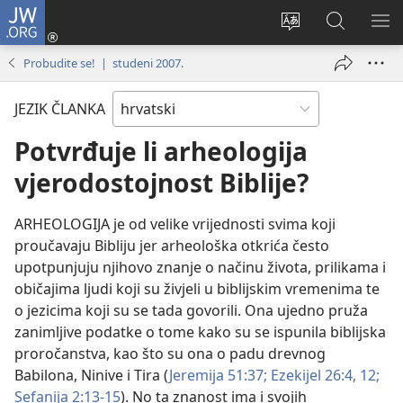
JW.ORG
Prijava
(otvara
Promijeni
JW.ORG
PO
se
jezik
|
IZ
Probudite se! | studeni 2007.
novi
Pretraga
prozor)
JEZIK ČLANKA
Potvrđuje li arheologija
vjerodostojnost Biblije?
ARHEOLOGIJA je od velike vrijednosti svima koji
proučavaju Bibliju jer arheološka otkrića često
upotpunjuju njihovo znanje o načinu života, prilikama i
običajima ljudi koji su živjeli u biblijskim vremenima te
o jezicima koji su se tada govorili. Ona ujedno pruža
zanimljive podatke o tome kako su se ispunila biblijska
proročanstva, kao što su ona o padu drevnog
Babilona, Ninive i Tira (
Jeremija 51:37;
Ezekijel 26:4,
12;
Sefanija 2:13-15
). No ta znanost ima i svojih