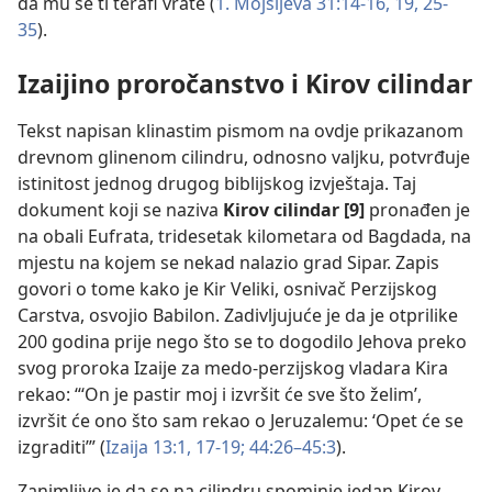
da mu se ti terafi vrate (
1. Mojsijeva 31:14-16,
19,
25-
35
).
Izaijino proročanstvo i Kirov cilindar
Tekst napisan klinastim pismom na ovdje prikazanom
drevnom glinenom cilindru, odnosno valjku, potvrđuje
istinitost jednog drugog biblijskog izvještaja. Taj
dokument koji se naziva
Kirov cilindar [9]
pronađen je
na obali Eufrata, tridesetak kilometara od Bagdada, na
mjestu na kojem se nekad nalazio grad Sipar. Zapis
govori o tome kako je Kir Veliki, osnivač Perzijskog
Carstva, osvojio Babilon. Zadivljujuće je da je otprilike
200 godina prije nego što se to dogodilo Jehova preko
svog proroka Izaije za medo-perzijskog vladara Kira
rekao: “‘On je pastir moj i izvršit će sve što želim’,
izvršit će ono što sam rekao o Jeruzalemu: ‘Opet će se
izgraditi’” (
Izaija 13:1,
17-19;
44:26–45:3
).
Zanimljivo je da se na cilindru spominje jedan Kirov