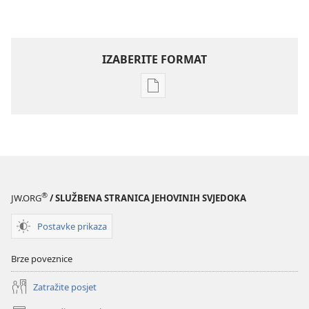
IZABERITE FORMAT
Postavke
preuzimanja
naših
izdanja
PROBUDITE
SE!
studeni 2007.
®
JW.ORG
/ SLUŽBENA STRANICA JEHOVINIH SVJEDOKA
Postavke prikaza
Brze poveznice
Zatražite posjet