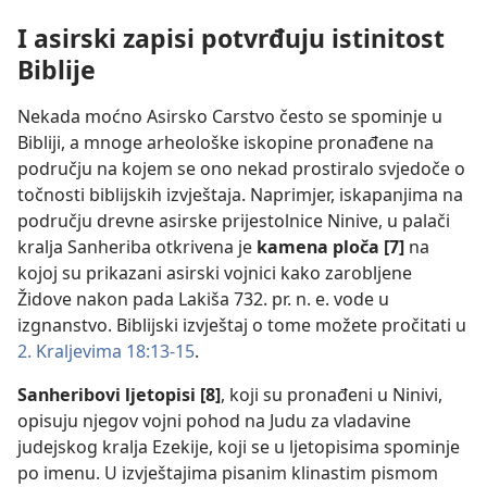
I asirski zapisi potvrđuju istinitost
Biblije
Nekada moćno Asirsko Carstvo često se spominje u
Bibliji, a mnoge arheološke iskopine pronađene na
području na kojem se ono nekad prostiralo svjedoče o
točnosti biblijskih izvještaja. Naprimjer, iskapanjima na
području drevne asirske prijestolnice Ninive, u palači
kralja Sanheriba otkrivena je
kamena ploča [7]
na
kojoj su prikazani asirski vojnici kako zarobljene
Židove nakon pada Lakiša 732. pr. n. e. vode u
izgnanstvo. Biblijski izvještaj o tome možete pročitati u
2. Kraljevima 18:13-15
.
Sanheribovi ljetopisi [8]
, koji su pronađeni u Ninivi,
opisuju njegov vojni pohod na Judu za vladavine
judejskog kralja Ezekije, koji se u ljetopisima spominje
po imenu. U izvještajima pisanim klinastim pismom