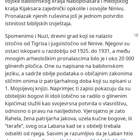
vojske babilonskog kralja Nabopolasara i medijskog
kralja Kijaksara zajednički opkolile i osvojile Ninivu.
Pronalazak njenih ruševina još je jednom potvrdio
istinitost biblijskih izvještaja.
Spomenimo i Nuzi, drevni grad koji se nalazio
istočno od Tigrisa i jugoistočno od Ninive. Njegovi su
ostaci iskopani u razdoblju od 1925. do 1931, a među
mnogim arheološkim pronalascima bilo je i oko 20 000
glinenih pločica. One su napisane na babilonskom
jeziku, a sadrže obilje podataka o običajnim zakonima
sličnim onima iz patrijarhalnog doba koji su opisani u
1. Mojsijevoj knjizi. Naprimjer, ti zapisi pokazuju da su
obiteljski bogovi ili idoli (obično se radilo o glinenim
kipićima) služili kao svojevrsna potvrda o vlasništvu,
odnosno o pravu na nasljedstvo. Vjerojatno je zato
Rahela, žena patrijarha Jakova, uzela kućne bogove, ili
“terafe”, svog oca Labana kad se s obitelji trebala
odseliti od njega. Sasvim je razumljivo da je Laban htio