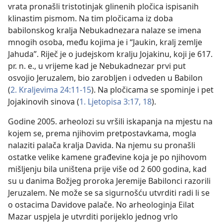
vrata pronašli tristotinjak glinenih pločica ispisanih
klinastim pismom. Na tim pločicama iz doba
babilonskog kralja Nebukadnezara nalaze se imena
mnogih osoba, među kojima je i “Jaukin, kralj zemlje
Jahuda”. Riječ je o judejskom kralju Jojakinu, koji je 617.
pr. n. e., u vrijeme kad je Nebukadnezar prvi put
osvojio Jeruzalem, bio zarobljen i odveden u Babilon
(
2. Kraljevima 24:11-15
). Na pločicama se spominje i pet
Jojakinovih sinova (
1. Ljetopisa 3:17, 18
).
Godine 2005. arheolozi su vršili iskapanja na mjestu na
kojem se, prema njihovim pretpostavkama, mogla
nalaziti palača kralja Davida. Na njemu su pronašli
ostatke velike kamene građevine koja je po njihovom
mišljenju bila uništena prije više od 2 600 godina, kad
su u danima Božjeg proroka Jeremije Babilonci razorili
Jeruzalem. Ne može se sa sigurnošću utvrditi radi li se
o ostacima Davidove palače. No arheologinja Eilat
Mazar uspjela je utvrditi porijeklo jednog vrlo