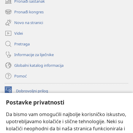
Pronađi sastanak
(otvara
se
Pronađi kongres
(otvara
novi
se
prozor)
Novo na stranici
novi
prozor)
Videi
Pretraga
Informacije za liječnike
Globalni katalog informacija
Pomoć
Dobrovoljni prilog
(otvara
se
Postavke privatnosti
novi
INTERNETSKA BIBLIOTEKA Watchtower
(otvara
prozor)
Da bismo vam omogućili najbolje korisničko iskustvo,
se
®
JW Hub
upotrebljavamo kolačiće i slične tehnologije. Neki su
novi
(otvara
prozor)
kolačići neophodni da bi naša stranica funkcionirala i
se
®