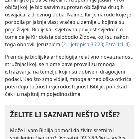
običaj koji je bio sasvim suprotan običajima drugih
osvajača iz drevnog doba. Naime, Kir je narode koje je
porobila prijašnja vlast vraćao u zemlje u kojima su
prije živjeli. Biblijska i svjetovna povijest svjedoče o
tome da je Kir doista oslobodio Židove, koji su nakon
toga obnovili Jeruzalem (
2. Ljetopisa 36:23;
Ezra 1:1-4
).
Premda je biblijska arheologija relativno nova znanost,
stručnjaci koji se njome bave proveli su mnoga
istraživanja na temelju kojih su dobiveni dragocjeni
podaci. Kao što smo vidjeli, mnoga arheološka otkrića
potvrđuju točnost i vjerodostojnost Biblije, ponekad
čak i u najsitnijim pojedinostima.
ŽELITE LI SAZNATI NEŠTO VIŠE?
Može li vam Biblija pomoći da živite sretnim i
smislenim životom? Dvosatni DVD
Biblija — knjiga