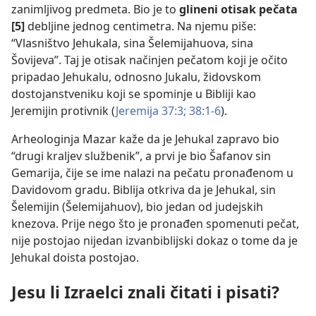
zanimljivog predmeta. Bio je to
glineni otisak pečata
[5]
debljine jednog centimetra. Na njemu piše:
“Vlasništvo Jehukala, sina Šelemijahuova, sina
Šovijeva”. Taj je otisak načinjen pečatom koji je očito
pripadao Jehukalu, odnosno Jukalu, židovskom
dostojanstveniku koji se spominje u Bibliji kao
Jeremijin protivnik (
Jeremija 37:3;
38:1-6
).
Arheologinja Mazar kaže da je Jehukal zapravo bio
“drugi kraljev službenik”, a prvi je bio Šafanov sin
Gemarija, čije se ime nalazi na pečatu pronađenom u
Davidovom gradu. Biblija otkriva da je Jehukal, sin
Šelemijin (Šelemijahuov), bio jedan od judejskih
knezova. Prije nego što je pronađen spomenuti pečat,
nije postojao nijedan izvanbiblijski dokaz o tome da je
Jehukal doista postojao.
Jesu li Izraelci znali čitati i pisati?