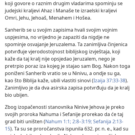
koji govore o raznim drugim vladarima spominju se
judejski kraljevi Ahaz i Manaše te izraelski kraljevi
Omri, Jehu, Jehoaš, Menahem i Hošea.
Sanherib se u svojim zapisima hvali svojim vojnim
uspjesima, no vrijedno je zapaziti da nigdje ne
spominje osvajanje Jeruzalema. Ta zanimljiva činjenica
potvrđuje vjerodostojnost biblijskog izvještaja, koji
kaže da taj kralj nije opsjedao Jeruzalem, nego je
pretrpio poraz iza kojeg je stajao sam Bog. Nakon toga
poniženi Sanherib vratio se u Ninivu, a ondje su ga,
kao što Biblija kaže, ubili vlastiti sinovi (
Izaija 37:33-38
).
Zanimljivo je da dva asirska zapisa potvrđuju da je kralj
bio ubijen.
Zbog izopačenosti stanovnika Ninive Jehova je preko
svojih proroka Nahuma i Sefanije prorekao da će taj
grad biti uništen (
Nahum 1:1;
2:8–3:19;
Sefanija 2:13-
15
). Ta su se proročanstva ispunila 632. pr. n. e., kad su