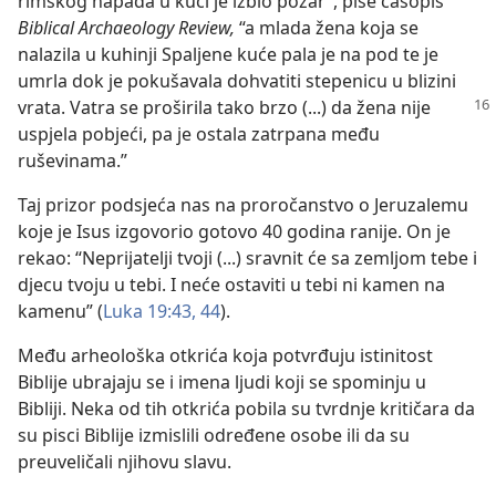
rimskog napada u kući je izbio požar”, piše časopis
Biblical Archaeology Review,
“a mlada žena koja se
nalazila u kuhinji Spaljene kuće pala je na pod te je
umrla dok je pokušavala dohvatiti stepenicu u blizini
vrata. Vatra se proširila tako brzo (...) da žena nije
uspjela pobjeći, pa je ostala zatrpana među
ruševinama.”
Taj prizor podsjeća nas na proročanstvo o Jeruzalemu
koje je Isus izgovorio gotovo 40 godina ranije. On je
rekao: “Neprijatelji tvoji (...) sravnit će sa zemljom tebe i
djecu tvoju u tebi. I neće ostaviti u tebi ni kamen na
kamenu” (
Luka 19:43, 44
).
Među arheološka otkrića koja potvrđuju istinitost
Biblije ubrajaju se i imena ljudi koji se spominju u
Bibliji. Neka od tih otkrića pobila su tvrdnje kritičara da
su pisci Biblije izmislili određene osobe ili da su
preuveličali njihovu slavu.