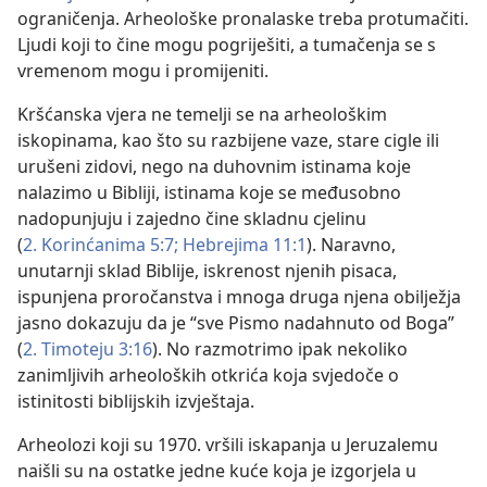
ograničenja. Arheološke pronalaske treba protumačiti.
Ljudi koji to čine mogu pogriješiti, a tumačenja se s
vremenom mogu i promijeniti.
Kršćanska vjera ne temelji se na arheološkim
iskopinama, kao što su razbijene vaze, stare cigle ili
urušeni zidovi, nego na duhovnim istinama koje
nalazimo u Bibliji, istinama koje se međusobno
nadopunjuju i zajedno čine skladnu cjelinu
(
2. Korinćanima 5:7;
Hebrejima 11:1
). Naravno,
unutarnji sklad Biblije, iskrenost njenih pisaca,
ispunjena proročanstva i mnoga druga njena obilježja
jasno dokazuju da je “sve Pismo nadahnuto od Boga”
(
2. Timoteju 3:16
). No razmotrimo ipak nekoliko
zanimljivih arheoloških otkrića koja svjedoče o
istinitosti biblijskih izvještaja.
Arheolozi koji su 1970. vršili iskapanja u Jeruzalemu
naišli su na ostatke jedne kuće koja je izgorjela u