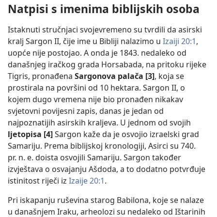
Natpisi s imenima biblijskih osoba
Istaknuti stručnjaci svojevremeno su tvrdili da asirski
kralj Sargon II, čije ime u Bibliji nalazimo u
Izaiji 20:1
,
uopće nije postojao. A onda je 1843. nedaleko od
današnjeg iračkog grada Horsabada, na pritoku rijeke
Tigris, pronađena
Sargonova palača [3]
, koja se
prostirala na površini od 10 hektara. Sargon II, o
kojem dugo vremena nije bio pronađen nikakav
svjetovni povijesni zapis, danas je jedan od
najpoznatijih asirskih kraljeva. U jednom od svojih
ljetopisa [4]
Sargon kaže da je osvojio izraelski grad
Samariju. Prema biblijskoj kronologiji, Asirci su 740.
pr. n. e. doista osvojili Samariju. Sargon također
izvještava o osvajanju Ašdoda, a to dodatno potvrđuje
istinitost riječi iz
Izaije 20:1
.
Pri iskapanju ruševina starog Babilona, koje se nalaze
u današnjem Iraku, arheolozi su nedaleko od Ištarinih