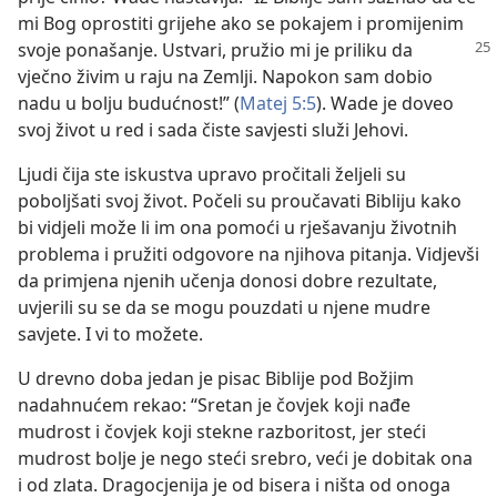
mi Bog oprostiti grijehe ako se pokajem i promijenim
svoje
ponašanje. Ustvari, pružio mi je priliku da
vječno živim u raju na Zemlji. Napokon sam dobio
nadu u bolju budućnost!” (
Matej 5:5
). Wade je doveo
svoj život u red i sada čiste savjesti služi Jehovi.
Ljudi čija ste iskustva upravo pročitali željeli su
poboljšati svoj život. Počeli su proučavati Bibliju kako
bi vidjeli može li im ona pomoći u rješavanju životnih
problema i pružiti odgovore na njihova pitanja. Vidjevši
da primjena njenih učenja donosi dobre rezultate,
uvjerili su se da se mogu pouzdati u njene mudre
savjete. I vi to možete.
U drevno doba jedan je pisac Biblije pod Božjim
nadahnućem rekao: “Sretan je čovjek koji nađe
mudrost i čovjek koji stekne razboritost, jer steći
mudrost bolje je nego steći srebro, veći je dobitak ona
i od zlata. Dragocjenija je od bisera i ništa od onoga