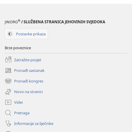
PROBUDITE
SE!
studeni 2007.
®
JW.ORG
/ SLUŽBENA STRANICA JEHOVINIH SVJEDOKA
Postavke prikaza
Brze poveznice
Zatražite posjet
Pronađi sastanak
(otvara
se
Pronađi kongres
(otvara
novi
se
prozor)
Novo na stranici
novi
prozor)
Videi
Pretraga
Informacije za liječnike