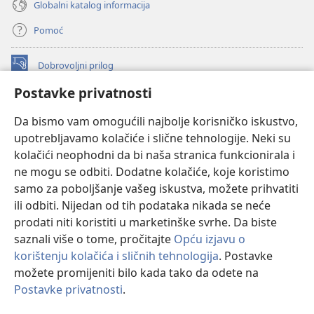
Globalni katalog informacija
Pomoć
Dobrovoljni prilog
(otvara
se
Postavke privatnosti
novi
INTERNETSKA BIBLIOTEKA Watchtower
(otvara
prozor)
Da bismo vam omogućili najbolje korisničko iskustvo,
se
®
JW Hub
upotrebljavamo kolačiće i slične tehnologije. Neki su
novi
(otvara
prozor)
kolačići neophodni da bi naša stranica funkcionirala i
se
®
JW Library
novi
ne mogu se odbiti. Dodatne kolačiće, koje koristimo
prozor)
samo za poboljšanje vašeg iskustva, možete prihvatiti
Watchtower Library
ili odbiti. Nijedan od tih podataka nikada se neće
prodati niti koristiti u marketinške svrhe. Da biste
saznali više o tome, pročitajte
Opću izjavu o
korištenju kolačića i sličnih tehnologija
. Postavke
Copyright
© 2026 Watch Tower Bible and Tract Society of Pennsylvania.
možete promijeniti bilo kada tako da odete na
UVJETI KORIŠTENJA
|
IZJAVA O PRIVATNOSTI
|
POSTAVKE
Postavke privatnosti
.
Pr
PRIVATNOSTI