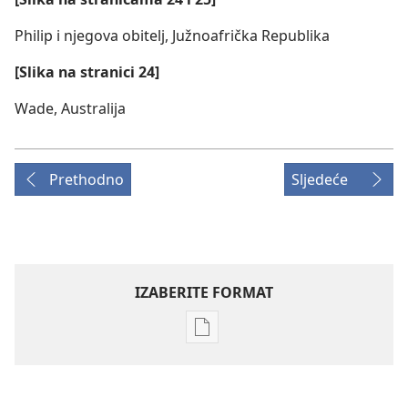
Philip i njegova obitelj, Južnoafrička Republika
[Slika na stranici 24]
Wade, Australija
Prethodno
Sljedeće
IZABERITE FORMAT
Postavke
preuzimanja
naših
izdanja