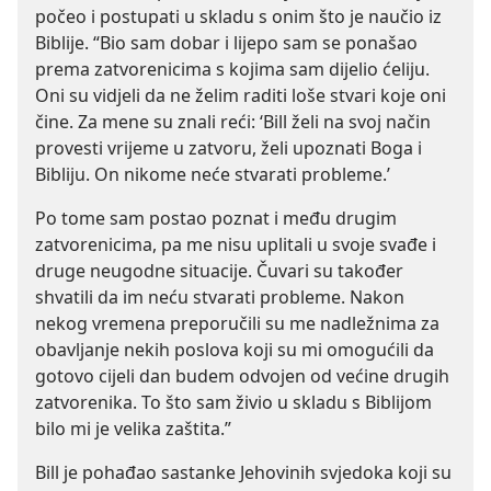
počeo i postupati u skladu s onim što je naučio iz
Biblije. “Bio sam dobar i lijepo sam se ponašao
prema zatvorenicima s kojima sam dijelio ćeliju.
Oni su vidjeli da ne želim raditi loše stvari koje oni
čine. Za mene su znali reći: ‘Bill želi na svoj način
provesti vrijeme u zatvoru, želi upoznati Boga i
Bibliju. On nikome neće stvarati probleme.’
Po tome sam postao poznat i među drugim
zatvorenicima, pa me nisu uplitali u svoje svađe i
druge neugodne situacije. Čuvari su također
shvatili da im neću stvarati probleme. Nakon
nekog vremena preporučili su me nadležnima za
obavljanje nekih poslova koji su mi omogućili da
gotovo cijeli dan budem odvojen od većine drugih
zatvorenika. To što sam živio u skladu s Biblijom
bilo mi je velika zaštita.”
Bill je pohađao sastanke Jehovinih svjedoka koji su