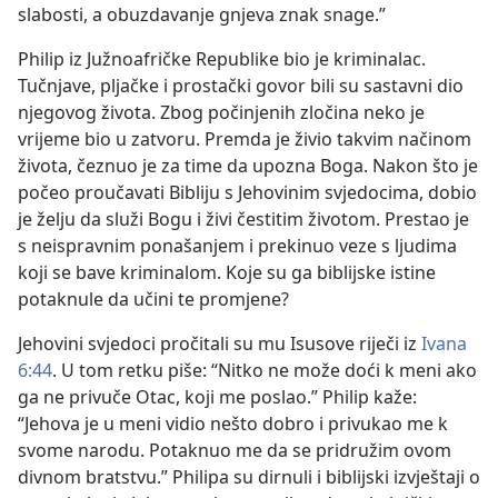
slabosti, a obuzdavanje gnjeva znak snage.”
Philip iz Južnoafričke Republike bio je kriminalac.
Tučnjave, pljačke i prostački govor bili su sastavni dio
njegovog života. Zbog počinjenih zločina neko je
vrijeme bio u zatvoru. Premda je živio takvim načinom
života, čeznuo je za time da upozna Boga. Nakon što je
počeo proučavati Bibliju s Jehovinim svjedocima, dobio
je želju da služi Bogu i živi čestitim životom. Prestao je
s neispravnim ponašanjem i prekinuo veze s ljudima
koji se bave kriminalom. Koje su ga biblijske istine
potaknule da učini te promjene?
Jehovini svjedoci pročitali su mu Isusove riječi iz
Ivana
6:44
. U tom retku piše: “Nitko ne može doći k meni ako
ga ne privuče Otac, koji me poslao.” Philip kaže:
“Jehova je u meni vidio nešto dobro i privukao me k
svome narodu. Potaknuo me da se pridružim ovom
divnom bratstvu.” Philipa su dirnuli i biblijski izvještaji o