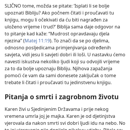
SLIČNO tome, možda se pitate: ‘Isplati li se bolje
upoznati Bibliju? Ako počnem čitati i proučavati tu
knjigu, mogu li očekivati da ću biti nagrađen za
uloženo vrijeme i trud?’ Biblija sama daje odgovor na
to pitanje kad kaže: “Mudrost opravdavaju djela
njezina” (
Matej 11:19
). To znači da se po djelima,
odnosno posljedicama primjenjivanja određenih
savjeta, vidi jesu li savjeti dobri ili loši. U nastavku ćemo
navesti iskustva nekoliko ljudi koji su odvojili vrijeme
za to da bolje upoznaju Bibliju. Njihova zapažanja
pomoći će vam da sami donesete zaključak o tome
trebate li čitati i proučavati tu jedinstvenu knjigu.
Pitanja o smrti i zagrobnom životu
Karen živi u Sjedinjenim Državama i prije nekog
vremena umrla joj je majka. Karen je od djetinjstva
vjerovala da nakon smrti svi dobri ljudi idu na nebo. No
to joj vjerovanje nije donijelo nikakvu utjehu. Pitala se: