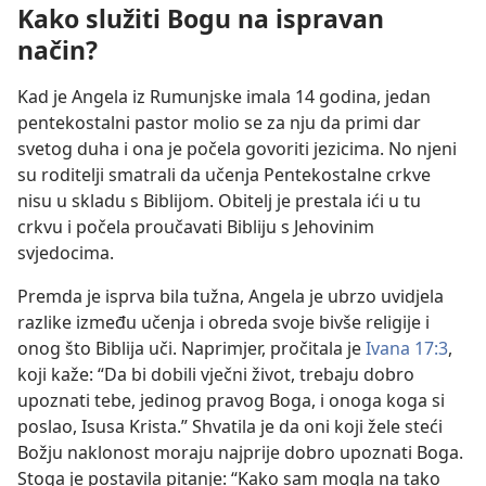
Kako služiti Bogu na ispravan
način?
Kad je Angela iz Rumunjske imala 14 godina, jedan
pentekostalni pastor molio se za nju da primi dar
svetog duha i ona je počela govoriti jezicima. No njeni
su roditelji smatrali da učenja Pentekostalne crkve
nisu u skladu s Biblijom. Obitelj je prestala ići u tu
crkvu i počela proučavati Bibliju s Jehovinim
svjedocima.
Premda je isprva bila tužna, Angela je ubrzo uvidjela
razlike između učenja i obreda svoje bivše religije i
onog što Biblija uči. Naprimjer, pročitala je
Ivana 17:3
,
koji kaže: “Da bi dobili vječni život, trebaju dobro
upoznati tebe, jedinog pravog Boga, i onoga koga si
poslao, Isusa Krista.” Shvatila je da oni koji žele steći
Božju naklonost moraju najprije dobro upoznati Boga.
Stoga je postavila pitanje: “Kako sam mogla na tako