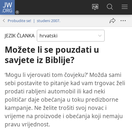
JW.ORG
Prijava
(otvara
Promijeni
JW.ORG
PO
se
jezik
|
IZ
Probudite se! | studeni 2007.
novi
Pretraga
prozor)
JEZIK ČLANKA
Možete li se pouzdati u
savjete iz Biblije?
‘Mogu li vjerovati tom čovjeku?’ Možda sami
sebi postavite to pitanje kad vam trgovac želi
prodati rabljeni automobil ili kad neki
političar daje obećanja u toku predizborne
kampanje. Ne želite trošiti svoj novac i
vrijeme na proizvode i obećanja koji nemaju
pravu vrijednost.