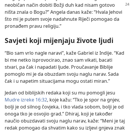
neobičan način dobiti Božji duh kad nisam
gotovo
ništa znala o Bogu?” Angela danas kaže: “Hvala Jehovi
što mi je putem svoje nadahnute Riječi pomogao da
pronađem pravu religiju.”
Savjeti koji mijenjaju živote ljudi
“Bio sam vrlo nagle naravi”, kaže Gabriel iz Indije. “Kad
bi me netko isprovocirao, znao sam vikati, bacati
stvari, pa čak i napadati ljude. Proučavanje Biblije
pomoglo mi je da obuzdam svoju naglu narav. Sada
čak i u napetim situacijama mogu ostati miran.”
Jedan od biblijskih redaka koji su mu pomogli jesu
Mudre izreke 16:32
, koje kažu: “Tko je spor na gnjev,
bolji je od silnog čovjeka, i tko vlada sobom, bolji je od
onoga tko je osvojio grad.” Dhiraj, koji je također
naučio obuzdavati svoju naglu narav, kaže: “Meni je taj
redak pomogao da shvatim kako su izljevi gnjeva znak