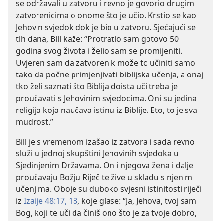
se održavali u zatvoru i revno je govorio drugim
zatvorenicima o onome što je učio. Krstio se kao
Jehovin svjedok dok je bio u zatvoru. Sjećajući se
tih dana, Bill kaže: “Protratio sam gotovo 50
godina svog života i želio sam se promijeniti.
Uvjeren sam da zatvorenik može to učiniti samo
tako da počne primjenjivati biblijska učenja, a onaj
tko želi saznati što Biblija doista uči treba je
proučavati s Jehovinim svjedocima. Oni su jedina
religija koja naučava istinu iz Biblije. Eto, to je sva
mudrost.”
Bill je s vremenom izašao iz zatvora i sada revno
služi u jednoj skupštini Jehovinih svjedoka u
Sjedinjenim Državama. On i njegova žena i dalje
proučavaju Božju Riječ te žive u skladu s njenim
učenjima. Oboje su duboko svjesni istinitosti riječi
iz
Izaije 48:17, 18
, koje glase: “Ja, Jehova, tvoj sam
Bog, koji te uči da činiš ono što je za tvoje dobro,