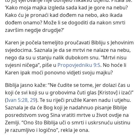
‘Kako moja majka izgleda sada kad je gore na nebu?
Kako ću je pronaći kad dođem na nebo, ako ikada
dođem onamo? Može li se dogoditi da nakon smrti
završim negdje drugdje?’
Karen je počela temeljito proučavati Bibliju s Jehovinim
svjedocima. Saznala je da se mrtvi ne nalaze na nebu,
nego da su u stanju nalik dubokom snu. “Mrtvi nisu
svjesni ničega”, piše u
Propovjedniku 9:5
. No hoće li
Karen ipak moći ponovno vidjeti svoju majku?
Biblija jasno kaže: “Ne čudite se tome, jer dolazi čas u
koji će svi koji su u grobovima čuti glas [Kristov] i izaći”
(
Ivan 5:28, 29
). Te su riječi pružile Karen nadu i utjehu.
Saznala je da će Bog koji je nadahnuo pisanje Biblije
posredstvom svog Sina vratiti mrtve u život ovdje na
Zemlji. “Ono što Biblija uči o smrti i uskrsnuću uistinu
je razumljivo i logično”, rekla je ona.