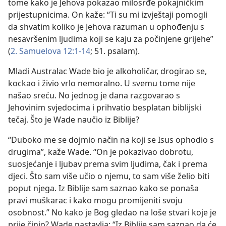
tome kako je Jehova pokazao milosrđe pokajničkim
prijestupnicima. On kaže: “Ti su mi izvještaji pomogli
da shvatim koliko je Jehova razuman u ophođenju s
nesavršenim ljudima koji se kaju za počinjene grijehe”
(
2. Samuelova 12:1-14
; 51. psalam).
Mladi Australac Wade bio je alkoholičar, drogirao se,
kockao i živio vrlo nemoralno. U svemu tome nije
našao sreću. No jednog je dana razgovarao s
Jehovinim svjedocima i prihvatio besplatan biblijski
tečaj. Što je Wade naučio iz Biblije?
“Duboko me se dojmio način na koji se Isus ophodio s
drugima”, kaže Wade. “On je pokazivao dobrotu,
suosjećanje i ljubav prema svim ljudima, čak i prema
djeci. Što sam više učio o njemu, to sam više želio biti
poput njega. Iz Biblije sam saznao kako se ponaša
pravi muškarac i kako mogu promijeniti svoju
osobnost.” No kako je Bog gledao na loše stvari koje je
prije činio? Wade nastavlja: “Iz Biblije sam saznao da će