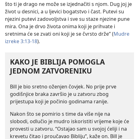
što ti je drago ne može se izjednačiti s njom. Dug joj je
život u desnici, a u ljevici bogatstvo i čast. Putevi su
njezini putevi zadovoljstva i sve su staze njezine pune
mira. Ona je drvo života onima koji je prihvate i
sretnima će se zvati oni koji je se čvrsto drže” (
Mudre
izreke 3:13-18
).
KAKO JE BIBLIJA POMOGLA
JEDNOM ZATVORENIKU
Bill je bio sretno oženjen čovjek. No prije prve
godišnjice braka završio je u zatvoru zbog
prijestupa koji je počinio godinama ranije.
Nakon što se pomirio s time da više nije na
slobodi, odlučio je mudro iskoristiti vrijeme koje će
provesti u zatvoru. “Ostajao sam u svojoj ćeliji i na
krevetu čitao i proučavao Bibliju”, kaže on. Bill je