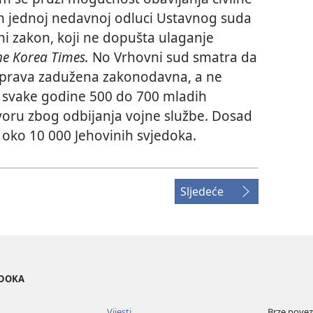
tan jednoj nedavnoj odluci Ustavnog suda
ni zakon, koji ne dopušta ulaganje
he Korea Times.
No Vrhovni sud smatra da
g prava zadužena zakonodavna, a ne
ji svake godine 500 do 700 mladih
tvoru zbog odbijanja vojne službe. Dosad
o oko 10 000 Jehovinih svjedoka.
Sljedeće
EDOKA
Vijesti
Brze povez