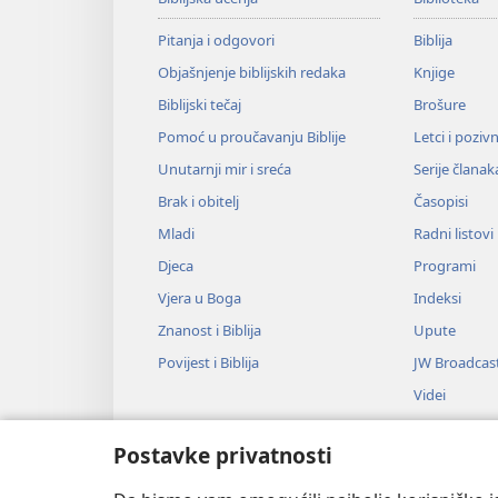
Pitanja i odgovori
Biblija
Objašnjenje biblijskih redaka
Knjige
Biblijski tečaj
Brošure
Pomoć u proučavanju Biblije
Letci i poziv
Unutarnji mir i sreća
Serije članak
Brak i obitelj
Časopisi
Mladi
Radni listovi
Djeca
Programi
Vjera u Boga
Indeksi
Znanost i Biblija
Upute
Povijest i Biblija
JW Broadcas
Videi
Glazba
Postavke privatnosti
Audiodrame
Dramsko čitan