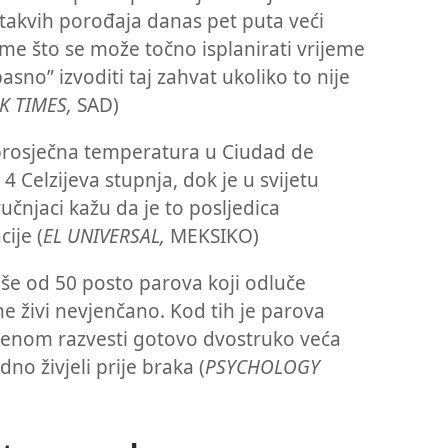
takvih porođaja danas pet puta veći
me što se može točno isplanirati vrijeme
asno” izvoditi taj zahvat ukoliko to nije
K TIMES,
SAD)
prosječna temperatura u Ciudad de
4 Celzijeva stupnja, dok je u svijetu
ručnjaci kažu da je to posljedica
ije (
EL UNIVERSAL,
MEKSIKO)
še od 50 posto parova koji odluče
me živi nevjenčano. Kod tih je parova
emenom razvesti gotovo dvostruko veća
no živjeli prije braka (
PSYCHOLOGY