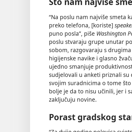
Što nam najviše sme
“Na poslu nam najviše smeta ka
preko telefona, [koriste]
speak
puno posla”, piše
Washington P
poslu stvaraju grupe unutar po
sobom, razgovaraju s drugima 
higijenske navike i glasno žv
ujedno smanjuje produktivnost 
sudjelovali u anketi priznali s
svojim suradnicima o tome što
bolje je da to nisu učinili, jer 
zaključuju novine.
Porast gradskog sta
“Za dvije godine polovica svjet