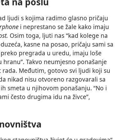
ta na poslu
d ljudi s kojima radimo glasno pričaju
erphone
i neprestano se žale kako imaju
ost.
Osim toga, ljuti nas “kad kolege na
duzeća, kasne na posao, pričaju sami sa
preko pregrada u uredu, imaju loše
aču hranu”. Takvo neumjesno ponašanje
rada. Međutim, gotovo svi ljudi koji su
u da nikad nisu otvoreno razgovarali sa
 ih smeta u njihovom ponašanju. “No i
i sami često drugima idu na živce”,
novništva
skog stanovništva živjet će u gradovima”,