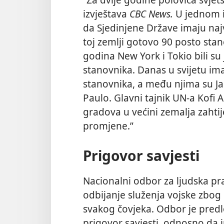
izvještava
CBC News.
U jednom i
da Sjedinjene Države imaju naj
toj zemlji gotovo 90 posto sta
godina New York i Tokio bili su j
stanovnika. Danas u svijetu im
stanovnika, a među njima su J
Paulo. Glavni tajnik UN-a Kofi 
gradova u većini zemalja zaht
promjene.”
Prigovor savjesti
Nacionalni odbor za ljudska pr
odbijanje služenja vojske zbog
svakog čovjeka. Odbor je pred
prigovor savjesti, odnosno da 