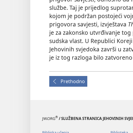
službe. Taj je prijedlog supro
kojom je podržan postojeći voj
prigovora savjesti, izvještava
T
je za zakonsko utvrđivanje to
sudska vlast. U Republici Kore
Jehovinih svjedoka završi u za
je iz tog razloga bilo zatvoren
Prethodno
®
JW.ORG
/ SLUŽBENA STRANICA JEHOVINIH SVJ
Biblijska učenja
Biblioteka