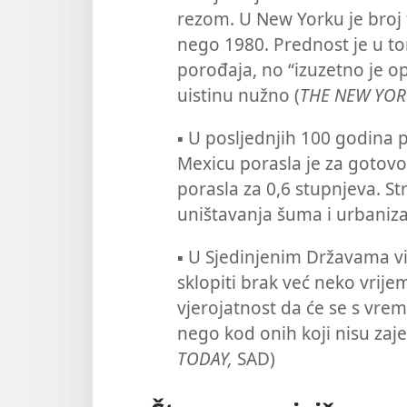
rezom. U New Yorku je broj 
nego 1980. Prednost je u to
porođaja, no “izuzetno je op
uistinu nužno (
THE NEW YOR
▪
U posljednjih 100 godina 
Mexicu porasla je za gotovo 
porasla za 0,6 stupnjeva. St
uništavanja šuma i urbanizac
▪
U Sjedinjenim Državama vi
sklopiti brak već neko vrije
vjerojatnost da će se s vr
nego kod onih koji nisu zajed
TODAY,
SAD)