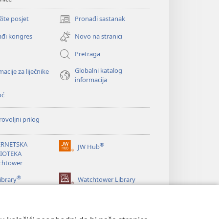
žite posjet
Pronađi sastanak
(otvara
se
đi kongres
Novo na stranici
novi
prozor)
Pretraga
Globalni katalog
macije za liječnike
informacija
oć
ovoljni prilog
ERNETSKA
®
JW Hub
(otvara
LIOTEKA
se
chtower
novi
®
prozor)
ibrary
Watchtower Library