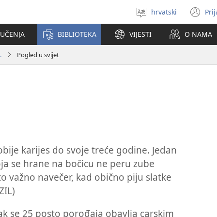
hrvatski
Pri
Izaberi
(o
jezik
se
 UČENJA
BIBLIOTEKA
VIJESTI
O NAMA
no
pr
.
Pogled u svijet
bije karijes do svoje treće godine. Jedan
koja se hrane na bočicu ne peru zube
to važno navečer, kad obično piju slatke
ZIL)
k se 25 posto porođaja obavlja carskim