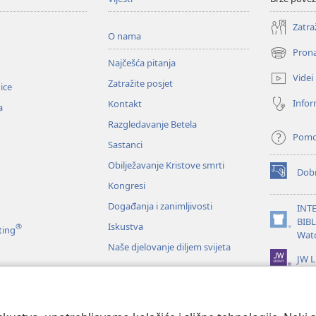
Zatra
O nama
Prona
(otvara
Najčešća pitanja
se
Videi
Zatražite posjet
novi
nice
prozor)
Infor
Kontakt
a
Razgledavanje Betela
Pom
Sastanci
Obilježavanje Kristove smrti
Dobr
(otvara
Kongresi
se
novi
Događanja i zanimljivosti
INT
prozor)
BIB
Iskustva
®
(otvara
ting
Wat
se
Naše djelovanje diljem svijeta
novi
JW L
prozor)
je Biblije