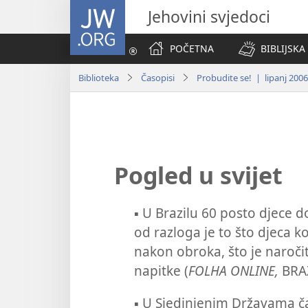
JW.ORG
Jehovini svjedoci
POČETNA
BIBLIJSKA
Biblioteka
Časopisi
Probudite se! | lipanj 2006
Pogled u svijet
▪
U Brazilu 60 posto djece do
od razloga je to što djeca 
nakon obroka, što je naroči
napitke (
FOLHA ONLINE,
BRA
▪
U Sjedinjenim Državama ča