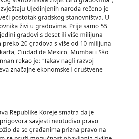
zvještaju Ujedinjenih naroda rečeno je
veći postotak gradskog stanovništva. U
novnika živi u gradovima. Prije samo 55
edini gradovi s deset ili više milijuna
a preko 20 gradova s više od 10 milijuna
akarta, Ciudad de Mexico, Mumbai i São
Annan rekao je: “Takav nagli razvoj
ijeva značajne ekonomske i društvene
ava Republike Koreje smatra da je
 prigovora savjesti neotuđivo pravo
ložio da se građanima prizna pravo na
im se pruži mogućnost obavljanja civilne