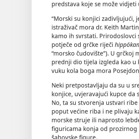
predstava koje se može vidjeti 
“Morski su konjici zadivljujući, 
istraživač mora dr. Keith Martin
kamo ih svrstati. Prirodoslovci 
potječe od grčke riječi
hippóka
“morsko čudovište”). U grčkoj m
prednji dio tijela izgleda kao u k
vuku kola boga mora Posejdon
Neki pretpostavljaju da su u s
konjice, uvjeravajući kupce da 
No, ta su stvorenja ustvari ri
poput većine riba i ne plivaju k
morske struje ili naprosto lebd
figuricama konja od prozirnog s
šahovske figure.