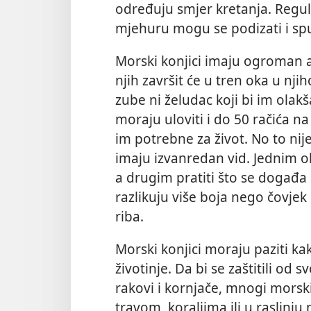
određuju smjer kretanja. Regul
mjehuru mogu se podizati i sp
Morski konjici imaju ogroman ap
njih završit će u tren oka u nj
zube ni želudac koji bi
im olakš
moraju uloviti i do 50 račića na
im potrebne za život. No to nij
imaju izvanredan vid. Jednim o
a drugim pratiti što se događa 
razlikuju više boja nego čovjek 
riba.
Morski konjici moraju paziti ka
životinje. Da bi se zaštitili od 
rakovi i kornjače, mnogi morsk
travom, koraljima ili u raslinju