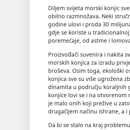
Diljem svijeta morski konjic sv
obilno razmnožava. Neki stručnj
godine ulovi i proda 30 milijun
gdje se koriste u tradicionalnoj 
poremećaje, od astme i lomova 
Proizvođači suvenira i nakita s
morskih konjica za izradu privje
broševa. Osim toga, ekološki os
konjica sve su više ugrožena z
dinamita u području koraljnih 
konjice lovi se i na otvorenom
je malo onih koji prežive u zat
drugačijem načinu ishrane, a i
Da bi se stalo na kraj problem