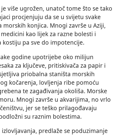
e je više ugrožen, unatoč tome što se tako
aci procjenjuju da se u svijetu svake
a morskih konjica. Mnogi završe u Aziji,
medicini kao lijek za razne bolesti i
kostiju pa sve do impotencije.
vake godine upotrijebe oko milijun
saka za ključeve, pritiskivača za papir i
jetljiva priobalna staništa morskih
bog kočarenja, lovljenja ribe pomoću
grebena te zagađivanja okoliša. Morske
 moru. Mnogi završe u akvarijima, no vrlo
očeništvu, jer se teško prilagođavaju
 podložni su raznim bolestima.
u izlovljavanja, predlaže se poduzimanje