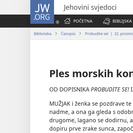
JW.ORG
Jehovini svjedoci
POČETNA
BIBLIJSKA
Biblioteka
Časopisi
Probudite se! | 22. prosinc
Ples morskih kon
OD DOPISNIKA
PROBUDITE SE!
MUŽJAK i ženka se pozdrave t
nadme, a ona ga gleda s odobr
drugome, lagano se dodirnu, a
dopiru prve zrake sunca, započ