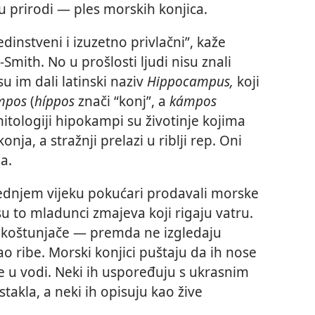
u prirodi — ples morskih konjica.
jedinstveni i izuzetno privlačni”, kaže
-Smith. No u prošlosti ljudi nisu znali
su im dali latinski naziv
Hippocampus,
koji
mpos
(
híppos
znači “konj”, a
kámpos
itologiji hipokampi su životinje kojima
onja, a stražnji prelazi u riblji rep. Oni
a.
rednjem vijeku pokućari prodavali morske
su to mladunci zmajeva koji rigaju vatru.
be koštunjače — premda ne izgledaju
ao ribe. Morski konjici puštaju da ih nose
e u vodi. Neki ih uspoređuju s ukrasnim
takla, a neki ih opisuju kao žive