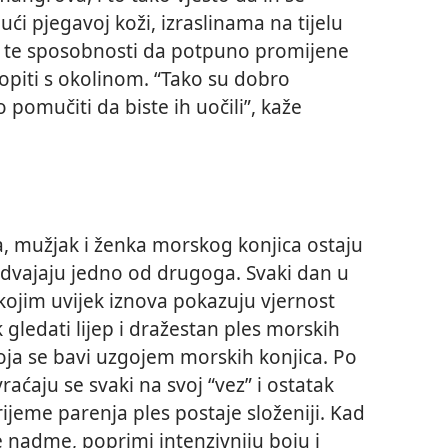
ći pjegavoj koži, izraslinama na tijelu
 te sposobnosti da potpuno promijene
piti s okolinom. “Tako su dobro
pomučiti da biste ih uočili”, kaže
a, mužjak i ženka morskog konjica ostaju
e odvajaju jedno od drugoga. Svaki dan u
kojim uvijek iznova pokazuju vjernost
 gledati lijep i dražestan ples morskih
koja se bavi uzgojem morskih konjica. Po
raćaju se svaki na svoj “vez” i ostatak
ijeme parenja ples postaje složeniji. Kad
e nadme, poprimi intenzivniju boju i