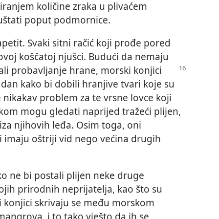
iranjem količine zraka u plivaćem
uštati poput podmornice.
etit. Svaki sitni račić koji prođe pored
ihovoj koščatoj njušci. Budući da nemaju
ali probavljanje hrane, morski konjici
 dan kako bi dobili hranjive tvari koje su
e nikakav problem za te vrsne lovce koji
kom mogu gledati naprijed tražeći plijen,
iza njihovih leđa. Osim toga, oni
i imaju oštriji vid nego većina drugih
ko ne bi postali plijen neke druge
svojih prirodnih neprijatelja, kao što su
i konjici skrivaju se među morskom
 mangrova, i to tako vješto da ih se