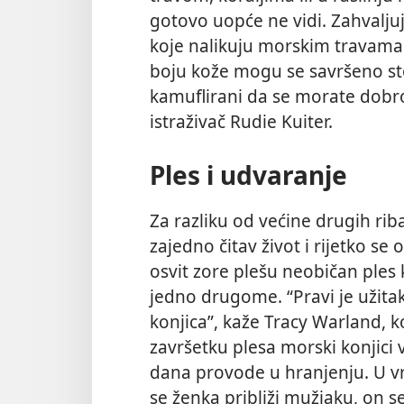
gotovo uopće ne vidi. Zahvaljuju
koje nalikuju morskim travama
boju kože mogu se savršeno sto
kamuflirani da se morate dobro 
istraživač Rudie Kuiter.
Ples i udvaranje
Za razliku od većine drugih rib
zajedno čitav život i rijetko s
osvit zore plešu neobičan ples 
jedno drugome. “Pravi je užitak
konjica”, kaže Tracy Warland, 
završetku plesa morski konjici v
dana provode u hranjenju. U vr
se ženka približi mužjaku, on s