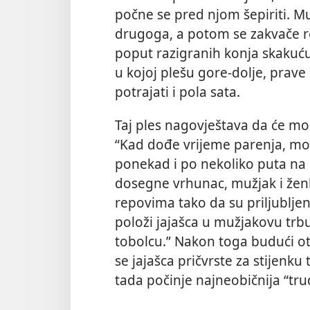
počne se pred njom šepiriti. M
drugoga, a potom se zakvače r
poput razigranih konja skakuć
u kojoj plešu gore-dolje, prave
potrajati i pola sata.
Taj ples nagovještava da će mo
“Kad dođe vrijeme parenja, mors
ponekad i po nekoliko puta na d
dosegne vrhunac, mužjak i ženk
repovima tako da su priljublje
položi jajašca u mužjakovu trb
tobolcu.” Nakon toga budući o
se jajašca pričvrste za stijenku
tada počinje najneobičnija “tru