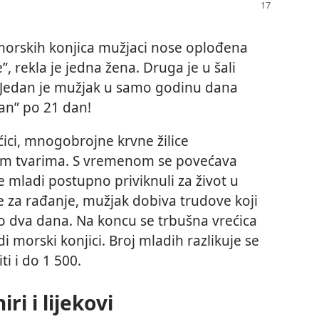
 morskih konjica mužjaci nose oplođena
”, rekla je jedna žena. Druga je u šali
” Jedan je mužjak u samo godinu dana
an” po 21 dan!
ćici, mnogobrojne krvne žilice
ivim tvarima. S vremenom se povećava
se mladi postupno priviknuli za život u
 za rađanje, mužjak dobiva trudove koji
do dva dana. Na koncu se trbušna vrećica
adi morski konjici. Broj mladih razlikuje se
ti i do 1 500.
ri i lijekovi