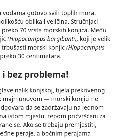
im vodama gotovo svih toplih mora.
likošću oblika i veličina. Stručnjaci
o preko 70 vrsta morskih konjica. Među
jic
(Hippocampus bargibanti),
koji je velik
e trbušasti morski konjic
(Hippocampus
 preko 30 centimetara.
 i bez problema!
ave nalik konjskoj, tijela prekrivenog
ik majmunovom — morski konjici ne
 odgovara da se zadržavaju na jednom
 na istom mjestu, repom pričvršćeni za
hrane se. Ako se trebaju premjestiti,
leđne peraje, a bočnim perajama