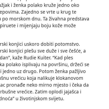
užjak i ženka polako kruže jedno oko
epovima. Zajedno se vrte u krug te
u po morskom dnu. Ta živahna predstava
 piruete i mijenjaju boju kože može
rski konjici uskoro dobiti potomstvo.
ki konjici plešu sve duže i sve češće, a
an”, kaže Rudie Kuiter. “Kad ples
a polako isplivaju na površinu, držeći se
ni jedno uz drugo. Potom ženka pažljivo
ušnu vrećicu koja nalikuje klokanovom
tac pronađe neko mirno mjesto i čeka da
 trbušne vrećice. Zatim oplodi jajašca i
dnoća” u životinjskom svijetu.