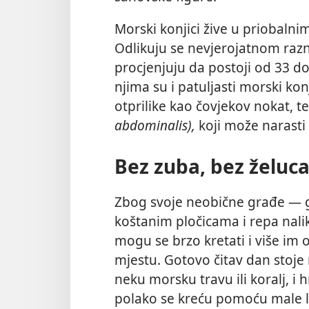
Morski konjici žive u priobaln
Odlikuju se nevjerojatnom razno
procjenjuju da postoji od 33 d
njima su i patuljasti morski kon
otprilike kao čovjekov nokat, t
abdominalis),
koji može narasti
Bez zuba, bez želuca
Zbog svoje neobične građe — gl
koštanim pločicama i repa nal
mogu se brzo kretati i više im
mjestu. Gotovo čitav dan stoje
neku morsku travu ili koralj, i 
polako se kreću pomoću male 