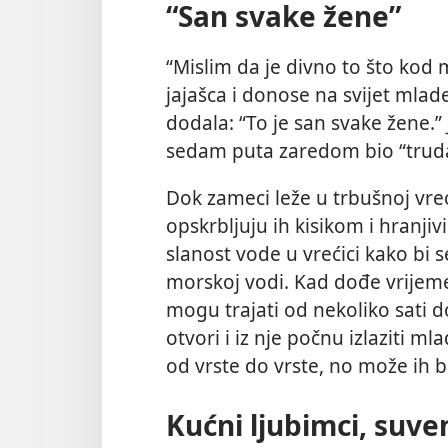
“San svake žene”
“Mislim da je divno to što kod
jajašca i donose na svijet mlade
dodala: “To je san svake žene.
sedam puta zaredom bio “trud
Dok zameci leže u trbušnoj vre
opskrbljuju ih kisikom i hranj
slanost vode u vrećici kako bi 
morskoj vodi. Kad dođe vrijeme
mogu trajati od nekoliko sati 
otvori i iz nje počnu izlaziti ml
od vrste do vrste, no može ih bi
Kućni ljubimci, suveni