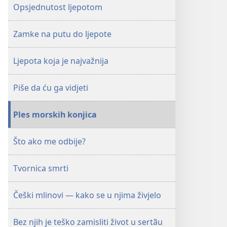
22. prosinca
Opsjednutost ljepotom
2004.
Zamke na putu do ljepote
Ljepota koja je najvažnija
Piše da ću ga vidjeti
Ples morskih konjica
Što ako me odbije?
Tvornica smrti
Češki mlinovi — kako se u njima živjelo
Bez njih je teško zamisliti život u sertãu