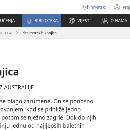
hrvatski
Pri
Izaberi
(o
jezik
se
 UČENJA
BIBLIOTEKA
VIJESTI
O NAMA
no
pr
a 2004.
Ples morskih konjica
jica
IZ AUSTRALIJE
e se blago zarumene. On se ponosno
avanjem. Kad se približe jedno
 potom se nježno zagrle. Dok do njih
inju jednu od najljepših baletnih