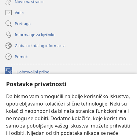
Novo na stranici
novi
prozor)
Videi
Pretraga
Informacije za liječnike
Globalni katalog informacija
Pomoć
Dobrovoljni prilog
(otvara
se
Postavke privatnosti
novi
INTERNETSKA BIBLIOTEKA Watchtower
(otvara
prozor)
Da bismo vam omogućili najbolje korisničko iskustvo,
se
®
JW Hub
upotrebljavamo kolačiće i slične tehnologije. Neki su
novi
(otvara
prozor)
kolačići neophodni da bi naša stranica funkcionirala i
se
®
JW Library
novi
ne mogu se odbiti. Dodatne kolačiće, koje koristimo
prozor)
samo za poboljšanje vašeg iskustva, možete prihvatiti
Watchtower Library
ili odbiti. Nijedan od tih podataka nikada se neće