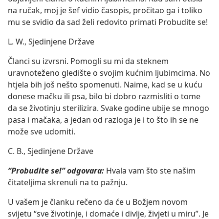
na ručak, moj je šef vidio časopis, pročitao ga i toliko
mu se svidio da sad želi redovito primati Probudite se!
L. W., Sjedinjene Države
Članci su izvrsni. Pomogli su mi da steknem
uravnoteženo gledište o svojim kućnim ljubimcima. No
htjela bih još nešto spomenuti. Naime, kad se u kuću
donese mačku ili psa, bilo bi dobro razmisliti o tome
da se životinju sterilizira. Svake godine ubije se mnogo
pasa i mačaka, a jedan od razloga je i to što ih se ne
može sve udomiti.
C. B., Sjedinjene Države
“Probudite se!” odgovara:
Hvala vam što ste našim
čitateljima skrenuli na to pažnju.
U vašem je članku rečeno da će u Božjem novom
svijetu “sve životinje, i domaće i divlje, živjeti u miru”. Je