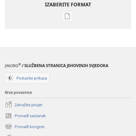
IZABERITE FORMAT
Postavke
preuzimanja
naših
izdanja
PROBUDITE
SE!
8. prosinca
®
JW.ORG
/ SLUŽBENA STRANICA JEHOVINIH SVJEDOKA
2004.
Postavke prikaza
Brze poveznice
Zatražite posjet
Pronađi sastanak
(otvara
se
Pronađi kongres
(otvara
novi
se
prozor)