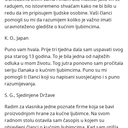
radujem, no istovremeno shvaćam kako ne bi bilo u
redu da im pripisujem ljudske osobine. Vaši članci
pomogli su mi da razumijem koliko je važno imati
uravnoteženo gledište o kućnim ljubimcima.
K. O., Japan
Puno vam hvala. Prije tri tjedna dala sam uspavati svog
psa starog 13 godina. To je bila jedna od najtežih
odluka u mom životu. Tog jutra ponovno sam pročitala
seriju članaka o kućnim ljubimcima. Puno su mi
pomogli ti članci koji su napisani suosjećajno i s puno
razumijevanja.
S. G., Sjedinjene Države
Radim za vlasnika jedne poznate firme koja se bavi
proizvodnjom hrane za kućne ljubimce. Na svom
radnom stolu ostavila sam časopis u kojem su
objavljeni članci o kućnim ljubimcima. Kad sam otišla