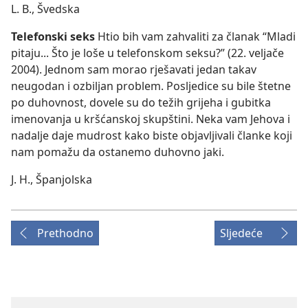
L. B., Švedska
Telefonski seks
Htio bih vam zahvaliti za članak “Mladi
pitaju... Što je loše u telefonskom seksu?” (22. veljače
2004). Jednom sam morao rješavati jedan takav
neugodan i ozbiljan problem. Posljedice su bile štetne
po duhovnost, dovele su do težih grijeha i gubitka
imenovanja u kršćanskoj skupštini. Neka vam Jehova i
nadalje daje mudrost kako biste objavljivali članke koji
nam pomažu da ostanemo duhovno jaki.
J. H., Španjolska
Prethodno
Sljedeće