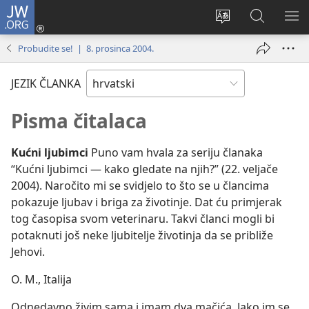
JW.ORG
Prijava
(otvara
Promijeni
JW.ORG
PO
se
jezik
|
IZ
Probudite se! | 8. prosinca 2004.
novi
Pretraga
prozor)
JEZIK ČLANKA
Pisma čitalaca
Kućni ljubimci
Puno vam hvala za seriju članaka
“Kućni ljubimci — kako gledate na njih?” (22. veljače
2004). Naročito mi se svidjelo to što se u člancima
pokazuje ljubav i briga za životinje. Dat ću primjerak
tog časopisa svom veterinaru. Takvi članci mogli bi
potaknuti još neke ljubitelje životinja da se približe
Jehovi.
O. M., Italija
Odnedavno živim sama i imam dva mačića. Jako im se