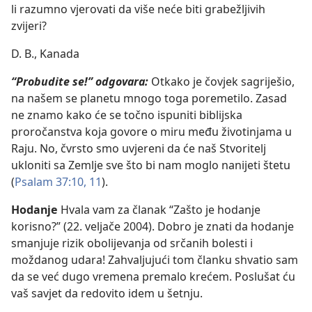
li razumno vjerovati da više neće biti grabežljivih
zvijeri?
D. B., Kanada
“Probudite se!” odgovara:
Otkako je čovjek sagriješio,
na našem se planetu mnogo toga poremetilo. Zasad
ne znamo kako će se točno ispuniti biblijska
proročanstva koja govore o miru među životinjama u
Raju. No, čvrsto smo uvjereni da će naš Stvoritelj
ukloniti sa Zemlje sve što bi nam moglo nanijeti štetu
(
Psalam 37:10, 11
).
Hodanje
Hvala vam za članak “Zašto je hodanje
korisno?” (22. veljače 2004). Dobro je znati da hodanje
smanjuje rizik obolijevanja od srčanih bolesti i
moždanog udara! Zahvaljujući tom članku shvatio sam
da se već dugo vremena premalo krećem. Poslušat ću
vaš savjet da redovito idem u šetnju.