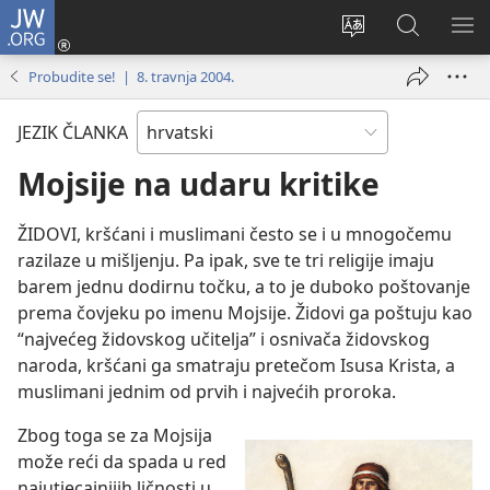
JW.ORG
Prijava
(otvara
Promijeni
JW.ORG
PO
se
jezik
|
IZ
Probudite se! | 8. travnja 2004.
novi
Pretraga
prozor)
JEZIK ČLANKA
Mojsije na udaru kritike
ŽIDOVI, kršćani i muslimani često se i u mnogočemu
razilaze u mišljenju. Pa ipak, sve te tri religije imaju
barem jednu dodirnu točku, a to je duboko poštovanje
prema čovjeku po imenu Mojsije. Židovi ga poštuju kao
“najvećeg židovskog učitelja” i osnivača židovskog
naroda, kršćani ga smatraju pretečom Isusa Krista, a
muslimani jednim od prvih i najvećih proroka.
Zbog toga se za Mojsija
može reći da spada u red
najutjecajnijih ličnosti u