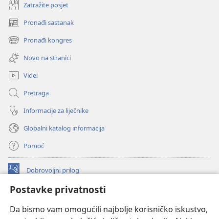
Zatražite posjet
Pronađi sastanak
(otvara
se
Pronađi kongres
(otvara
novi
se
prozor)
Novo na stranici
novi
prozor)
Videi
Pretraga
Informacije za liječnike
Globalni katalog informacija
Pomoć
Dobrovoljni prilog
(otvara
se
Postavke privatnosti
novi
INTERNETSKA BIBLIOTEKA Watchtower
(otvara
prozor)
Da bismo vam omogućili najbolje korisničko iskustvo,
se
®