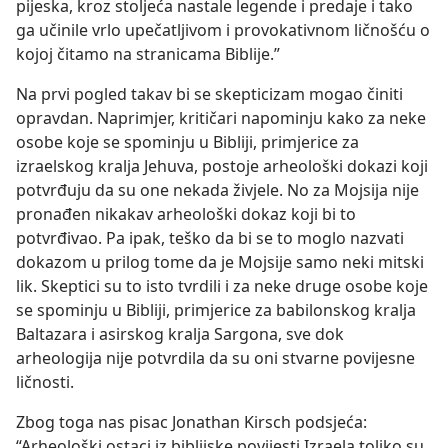
pijeska, kroz stoljeća nastale legende i predaje i tako
ga učinile vrlo upečatljivom i provokativnom ličnošću o
kojoj čitamo na stranicama Biblije.”
Na prvi pogled takav bi se skepticizam mogao činiti
opravdan. Naprimjer, kritičari napominju kako za neke
osobe koje se spominju u Bibliji, primjerice za
izraelskog kralja Jehuva, postoje arheološki dokazi koji
potvrđuju da su one nekada živjele. No za Mojsija nije
pronađen nikakav arheološki dokaz koji bi to
potvrđivao. Pa ipak, teško da bi se to moglo nazvati
dokazom u prilog tome da je Mojsije samo neki mitski
lik. Skeptici su to isto tvrdili i za neke druge osobe koje
se spominju u Bibliji, primjerice za babilonskog kralja
Baltazara i asirskog kralja Sargona, sve dok
arheologija nije potvrdila da su oni stvarne povijesne
ličnosti.
Zbog toga nas pisac Jonathan Kirsch podsjeća:
“Arheološki ostaci iz biblijske povijesti Izraela toliko su