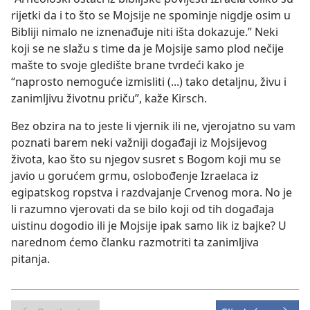
rijetki da i to što se Mojsije ne spominje nigdje osim u
Bibliji nimalo ne iznenađuje niti išta dokazuje.” Neki
koji se ne slažu s time da je Mojsije samo plod nečije
mašte to svoje gledište brane tvrdeći kako je
“naprosto nemoguće izmisliti (...) tako detaljnu, živu i
zanimljivu životnu priču”, kaže Kirsch.
Bez obzira na to jeste li vjernik ili ne, vjerojatno su vam
poznati barem neki važniji događaji iz Mojsijevog
života, kao što su njegov susret s Bogom koji mu se
javio u gorućem grmu, oslobođenje Izraelaca iz
egipatskog ropstva i razdvajanje Crvenog mora. No je
li razumno vjerovati da se bilo koji od tih događaja
uistinu dogodio ili je Mojsije ipak samo lik iz bajke? U
narednom ćemo članku razmotriti ta zanimljiva
pitanja.