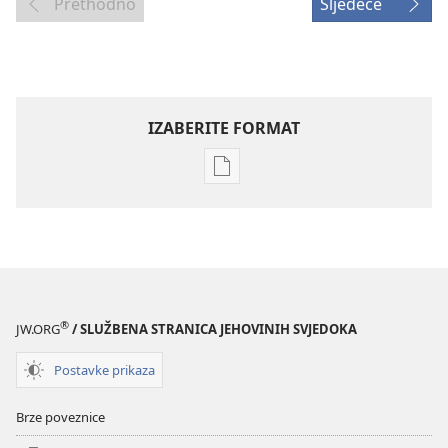
Prethodno
Sljedeće
IZABERITE FORMAT
Postavke
preuzimanja
naših
izdanja
PROBUDITE
SE!
8. travnja
®
JW.ORG
/ SLUŽBENA STRANICA JEHOVINIH SVJEDOKA
2004.
Postavke prikaza
Brze poveznice