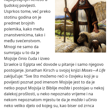
ljudskoj povijesti.
Usprkos tome, već preko
stotinu godina on je
predmet brojnih
polemika, kako među
znanstvenicima, tako i
među svećenstvom.
Mnogi ne samo da
sumnjaju u to da je
Mojsije činio čuda i izveo
Izraelce iz Egipta već dovode u pitanje i samo njegovo
postojanje. Jonathan Kirsch u svojoj knjizi
Moses—A Life
zaključuje: “Sve što možemo reći o čovjeku koji je u
povijesti poznat pod imenom Mojsije jest to da je
netko poput Mojsija iz Biblije
možda
i postojao u nekoj
dalekoj prošlosti, u neko nepoznato vrijeme i na
nekom nepoznatom mjestu te da je
možda
i učinio
neko veliko djelo od kojeg su, kao biser od zrnca