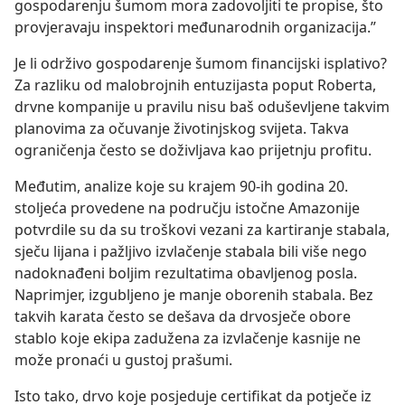
gospodarenju šumom mora zadovoljiti te propise, što
provjeravaju inspektori međunarodnih organizacija.”
Je li održivo gospodarenje šumom financijski isplativo?
Za razliku od malobrojnih entuzijasta poput Roberta,
drvne kompanije u pravilu nisu baš oduševljene takvim
planovima za očuvanje životinjskog svijeta. Takva
ograničenja često se doživljava kao prijetnju profitu.
Međutim, analize koje su krajem 90-ih godina 20.
stoljeća provedene na području istočne Amazonije
potvrdile su da su troškovi vezani za kartiranje stabala,
sječu lijana i pažljivo izvlačenje stabala bili više nego
nadoknađeni boljim rezultatima obavljenog posla.
Naprimjer, izgubljeno je manje oborenih stabala. Bez
takvih karata često se dešava da drvosječe obore
stablo koje ekipa zadužena za izvlačenje kasnije ne
može pronaći u gustoj prašumi.
Isto tako, drvo koje posjeduje certifikat da potječe iz