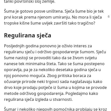
tanki površinski sloj zemlje.
Šuma je gotovo posve uništena. Sječa šume bio je tek
prvi korak prema njenom umiranju.
No mora li sječa
tropske kišne šume uvijek završiti tako tragično?
Regulirana sječa
Posljednjih godina ponovno je oživio interes za
reguliranu sječu i održivo gospodarenje šumom. Sječu
šume nastoji se provoditi tako da se živom svijetu
nanese tek minimalna šteta. Tako se šuma postepeno
oporavlja, pa je za nekoliko desetaka godina sječa u
njoj ponovno moguća. Zbog pritiska boraca za
očuvanje prirode neki trgovci sada naglašavaju kako
drvo koje prodaju potječe iz šuma u kojima se provode
metode održivog gospodarenja. Pogledajmo kako
regulirana sječa izgleda u stvarnosti.
Šumar i nekoliko njegovih pomoćnika probijaju se kroz