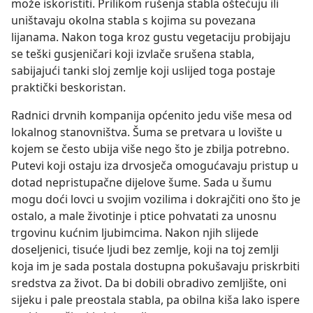
može iskoristiti. Prilikom rušenja stabla oštećuju ili
uništavaju okolna stabla s kojima su povezana
lijanama. Nakon toga kroz gustu vegetaciju probijaju
se teški gusjeničari koji izvlače srušena stabla,
sabijajući tanki sloj zemlje koji uslijed toga postaje
praktički beskoristan.
Radnici drvnih kompanija općenito jedu više mesa od
lokalnog stanovništva. Šuma se pretvara u lovište u
kojem se često ubija više nego što je zbilja potrebno.
Putevi koji ostaju iza drvosječa omogućavaju pristup u
dotad nepristupačne dijelove šume. Sada u šumu
mogu doći lovci u svojim vozilima i dokrajčiti ono što je
ostalo, a male životinje i ptice pohvatati za unosnu
trgovinu kućnim ljubimcima. Nakon njih slijede
doseljenici, tisuće ljudi bez zemlje, koji na toj zemlji
koja im je sada postala dostupna pokušavaju priskrbiti
sredstva za život. Da bi dobili obradivo zemljište, oni
sijeku i pale preostala stabla, pa obilna kiša lako ispere