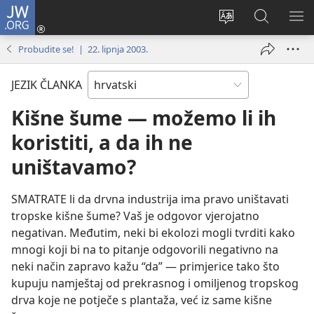
JW.ORG
Prijava
(otvara
Promijeni
JW.ORG
PO
se
jezik
|
IZ
Probudite se! | 22. lipnja 2003.
novi
Pretraga
prozor)
JEZIK ČLANKA
Kišne šume — možemo li ih
koristiti, a da ih ne
uništavamo?
SMATRATE li da drvna industrija ima pravo uništavati
tropske kišne šume? Vaš je odgovor vjerojatno
negativan. Međutim, neki bi ekolozi mogli tvrditi kako
mnogi koji bi na to pitanje odgovorili negativno na
neki način zapravo kažu “da” — primjerice tako što
kupuju namještaj od prekrasnog i omiljenog tropskog
drva koje ne potječe s plantaža, već iz same kišne