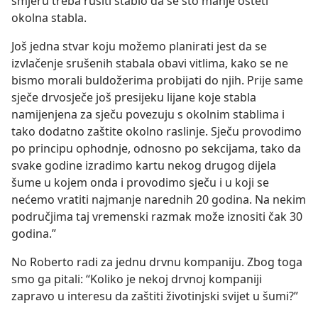
smjeru treba rušiti stablo da se što manje ošteti
okolna stabla.
Još jedna stvar koju možemo planirati jest da se
izvlačenje srušenih stabala obavi vitlima, kako se ne
bismo morali buldožerima probijati do njih. Prije same
sječe drvosječe još presijeku lijane koje stabla
namijenjena za sječu povezuju s okolnim stablima i
tako dodatno zaštite okolno raslinje. Sječu provodimo
po principu ophodnje, odnosno po sekcijama, tako da
svake godine izradimo kartu nekog drugog dijela
šume u kojem onda i provodimo sječu i u koji se
nećemo vratiti najmanje narednih 20 godina. Na nekim
područjima taj vremenski razmak može iznositi čak 30
godina.”
No Roberto radi za jednu drvnu kompaniju. Zbog toga
smo ga pitali: “Koliko je nekoj drvnoj kompaniji
zapravo u interesu da zaštiti životinjski svijet u šumi?”