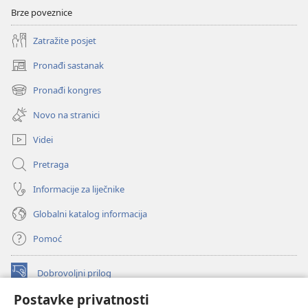
Brze poveznice
Zatražite posjet
Pronađi sastanak
(otvara
se
Pronađi kongres
(otvara
novi
se
prozor)
Novo na stranici
novi
prozor)
Videi
Pretraga
Informacije za liječnike
Globalni katalog informacija
Pomoć
Dobrovoljni prilog
(otvara
se
Postavke privatnosti
novi