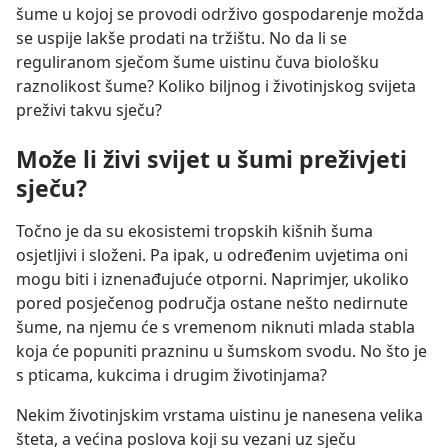
šume u kojoj se provodi održivo gospodarenje možda
se uspije lakše prodati na tržištu. No da li se
reguliranom sječom šume uistinu čuva biološku
raznolikost šume? Koliko biljnog i životinjskog svijeta
preživi takvu sječu?
Može li živi svijet u šumi preživjeti
sječu?
Točno je da su ekosistemi tropskih kišnih šuma
osjetljivi i složeni. Pa ipak, u određenim uvjetima oni
mogu biti i iznenađujuće otporni. Naprimjer, ukoliko
pored posječenog područja ostane nešto nedirnute
šume, na njemu će s vremenom niknuti mlada stabla
koja će popuniti prazninu u šumskom svodu. No što je
s pticama, kukcima i drugim životinjama?
Nekim životinjskim vrstama uistinu je nanesena velika
šteta, a većina poslova koji su vezani uz sječu