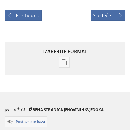
Prethodno
Sljedeće
IZABERITE FORMAT
Postavke
preuzimanja
naših
izdanja
ČASOPISI
22. lipnja
2003.
®
JW.ORG
/ SLUŽBENA STRANICA JEHOVINIH SVJEDOKA
Postavke prikaza