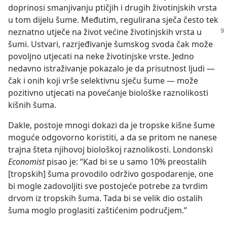
doprinosi smanjivanju ptičjih i drugih životinjskih vrsta
u tom dijelu šume. Međutim, regulirana sječa često tek
neznatno utječe na
život većine životinjskih vrsta u
šumi. Ustvari, razrjeđivanje šumskog svoda čak može
povoljno utjecati na neke životinjske vrste. Jedno
nedavno istraživanje pokazalo je da prisutnost ljudi —
čak i onih koji vrše selektivnu sječu šume — može
pozitivno utjecati na povećanje biološke raznolikosti
kišnih šuma.
Dakle, postoje mnogi dokazi da je tropske kišne šume
moguće odgovorno koristiti, a da se pritom ne nanese
trajna šteta njihovoj biološkoj raznolikosti. Londonski
Economist
pisao je: “Kad bi se u samo 10% preostalih
[tropskih] šuma provodilo održivo gospodarenje, one
bi mogle zadovoljiti sve postojeće potrebe za tvrdim
drvom iz tropskih šuma. Tada bi se velik dio ostalih
šuma moglo proglasiti zaštićenim područjem.”