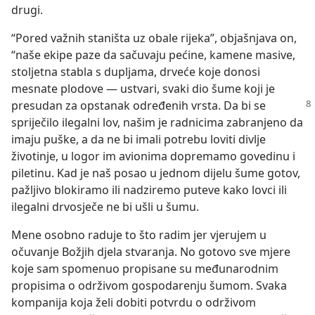
drugi.
“Pored važnih staništa uz obale rijeka”, objašnjava on,
“naše ekipe paze da sačuvaju pećine, kamene masive,
stoljetna stabla s dupljama, drveće koje donosi
mesnate plodove — ustvari, svaki dio šume koji je
presudan za opstanak
određenih vrsta. Da bi se
spriječilo ilegalni lov, našim je radnicima zabranjeno da
imaju puške, a da ne bi imali potrebu loviti divlje
životinje, u logor im avionima dopremamo govedinu i
piletinu. Kad je naš posao u jednom dijelu šume gotov,
pažljivo blokiramo ili nadziremo puteve kako lovci ili
ilegalni drvosječe ne bi ušli u šumu.
Mene osobno raduje to što radim jer vjerujem u
očuvanje Božjih djela stvaranja. No gotovo sve mjere
koje sam spomenuo propisane su međunarodnim
propisima o održivom gospodarenju šumom. Svaka
kompanija koja želi dobiti potvrdu o održivom