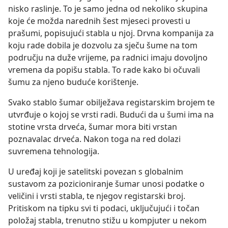
nisko raslinje. To je samo jedna od nekoliko skupina
koje će možda narednih šest mjeseci provesti u
prašumi, popisujući stabla u njoj. Drvna kompanija za
koju rade dobila je dozvolu za sječu šume na tom
području na duže vrijeme, pa radnici imaju dovoljno
vremena da popišu stabla. To rade kako bi očuvali
šumu za njeno buduće korištenje.
Svako stablo šumar obilježava registarskim brojem te
utvrđuje o kojoj se vrsti radi. Budući da u šumi ima na
stotine vrsta drveća, šumar mora biti vrstan
poznavalac drveća. Nakon toga na red dolazi
suvremena tehnologija.
U uređaj koji je satelitski povezan s globalnim
sustavom za pozicioniranje šumar unosi podatke o
veličini i vrsti stabla, te njegov registarski broj.
Pritiskom na tipku svi ti podaci, uključujući i točan
položaj stabla, trenutno stižu u kompjuter u nekom