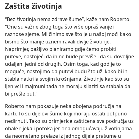
Zaštita životinja
“Bez životinja nema zdrave šume”, kaže nam Roberto.
“One su važne zbog toga što vrše oprašivanje i
raznose sjeme. Mi činimo sve što je u našoj moći kako
bismo što manje uznemiravali divlje životinje.
Naprimjer, pažljivo planiramo gdje ćemo probiti
puteve, nastojeći da ih ne bude previše i da su dovoljne
udaljeni jedni od drugih. Osim toga, kad god je to
moguće, nastojimo da putevi budu što uži kako bi ih
stabla natkrila svojim krošnjama. Životinje kao što su
ljenivci i majmuni tada ne moraju silaziti sa stabala da
bi prešle put.”
Roberto nam pokazuje neka obojena područja na
karti. To su dijelovi šume koji moraju ostati potpuno
nedirnuti. Tako su primjerice zaštićena sva područja uz
obale rijeka i potoka jer ona omogućavaju životinjama
da neometano prelaze iz jednog dijela prašume u