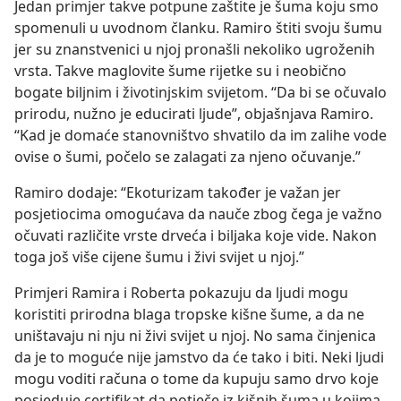
Jedan primjer takve potpune zaštite je šuma koju smo
spomenuli u uvodnom članku. Ramiro štiti svoju šumu
jer su znanstvenici u njoj pronašli nekoliko ugroženih
vrsta. Takve maglovite šume rijetke su i neobično
bogate biljnim i životinjskim svijetom. “Da bi se očuvalo
prirodu, nužno je educirati ljude”, objašnjava Ramiro.
“Kad je domaće stanovništvo shvatilo da im zalihe vode
ovise o šumi, počelo se zalagati za njeno očuvanje.”
Ramiro dodaje: “Ekoturizam također je važan jer
posjetiocima omogućava da nauče zbog čega je važno
očuvati različite vrste drveća i biljaka koje vide. Nakon
toga još više cijene šumu i živi svijet u njoj.”
Primjeri Ramira i Roberta pokazuju da ljudi mogu
koristiti prirodna blaga tropske kišne šume, a da ne
uništavaju ni nju ni živi svijet u njoj. No sama činjenica
da je to moguće nije jamstvo da će tako i biti. Neki ljudi
mogu voditi računa o tome da kupuju samo drvo koje
posjeduje certifikat da potječe iz kišnih šuma u kojima