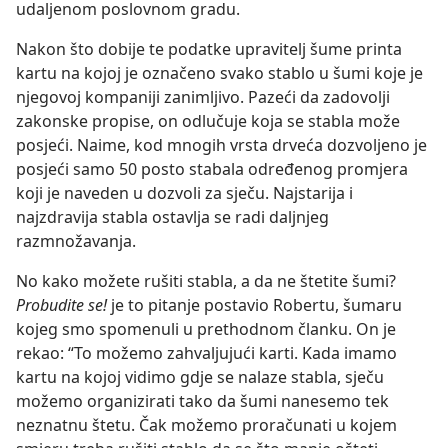
udaljenom poslovnom gradu.
Nakon što dobije te podatke upravitelj šume printa
kartu na kojoj je označeno svako stablo u šumi koje je
njegovoj kompaniji zanimljivo. Pazeći da zadovolji
zakonske propise, on odlučuje koja se stabla može
posjeći. Naime, kod mnogih vrsta drveća dozvoljeno je
posjeći samo 50 posto stabala određenog promjera
koji je naveden u dozvoli za sječu. Najstarija i
najzdravija stabla ostavlja se radi daljnjeg
razmnožavanja.
No kako možete rušiti stabla, a da ne štetite šumi?
Probudite se!
je to pitanje postavio Robertu, šumaru
kojeg smo spomenuli u prethodnom članku. On je
rekao: “To možemo zahvaljujući karti. Kada imamo
kartu na kojoj vidimo gdje se nalaze stabla, sječu
možemo organizirati tako da šumi nanesemo tek
neznatnu štetu. Čak možemo proračunati u kojem