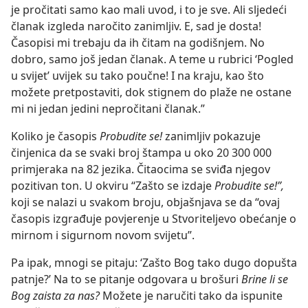
je pročitati samo kao mali uvod, i to je sve. Ali sljedeći
članak izgleda naročito zanimljiv. E, sad je dosta!
Časopisi mi trebaju da ih čitam na godišnjem. No
dobro, samo još jedan članak. A teme u rubrici ‘Pogled
u svijet’ uvijek su tako poučne! I na kraju, kao što
možete pretpostaviti, dok stignem do plaže ne ostane
mi ni jedan jedini nepročitani članak.”
Koliko je časopis
Probudite se!
zanimljiv pokazuje
činjenica da se svaki broj štampa u oko 20 300 000
primjeraka na 82 jezika. Čitaocima se sviđa njegov
pozitivan ton. U okviru “Zašto se izdaje
Probudite se!”,
koji se nalazi u svakom broju, objašnjava se da “ovaj
časopis izgrađuje povjerenje u Stvoriteljevo obećanje o
mirnom i sigurnom novom svijetu”.
Pa ipak, mnogi se pitaju: ‘Zašto Bog tako dugo dopušta
patnje?’ Na to se pitanje odgovara u brošuri
Brine li se
Bog zaista za nas?
Možete je naručiti tako da ispunite