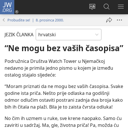
JW.ORG
Prijava
(otvara
Promijeni
JW.ORG
PO
se
jezik
|
IZ
Probudite se! | 8. prosinca 2000.
novi
Pretraga
prozor)
JEZIK ČLANKA
“Ne mogu bez vaših časopisa”
Podružnica Društva Watch Tower u Njemačkoj
nedavno je primila jedno pismo u kojem je između
ostalog stajalo sljedeće:
“Moram priznati da ne mogu bez vaših časopisa. Svake
godine ista priča. Nešto prije odlaska na godišnji
odmor odlučim ostaviti postrani zadnja dva broja kako
bih ih čitala na plaži. Bila je to zaista čvrsta odluka!
No čim ih uzmem u ruke, sve krene naopako. Samo ću
zaviriti u sadržaj. Ma, gle, životna priča! Pa, možda ću