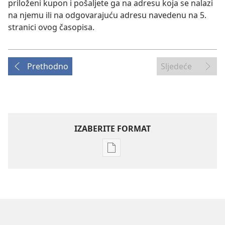
priloženi kupon i pošaljete ga na adresu koja se nalazi
na njemu ili na odgovarajuću adresu navedenu na 5.
stranici ovog časopisa.
Prethodno
Sljedeće
IZABERITE FORMAT
Postavke
preuzimanja
naših
izdanja
ČASOPISI
8. prosinca