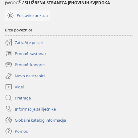
2000.
®
JW.ORG
/ SLUŽBENA STRANICA JEHOVINIH SVJEDOKA
Postavke prikaza
Brze poveznice
Zatražite posjet
Pronađi sastanak
(otvara
se
Pronađi kongres
(otvara
novi
se
prozor)
Novo na stranici
novi
prozor)
Videi
Pretraga
Informacije za liječnike
Globalni katalog informacija
Pomoć